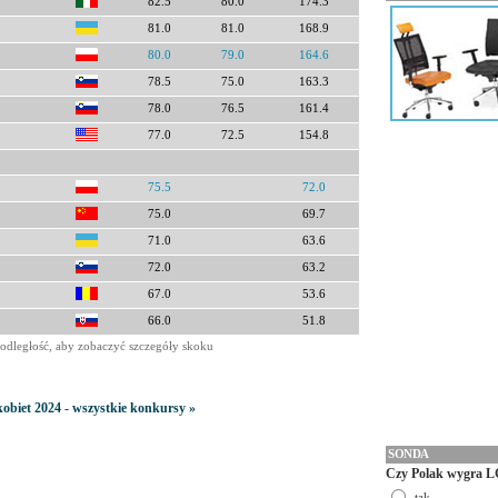
82.5
80.0
174.3
81.0
81.0
168.9
80.0
79.0
164.6
78.5
75.0
163.3
78.0
76.5
161.4
77.0
72.5
154.8
75.5
72.0
75.0
69.7
71.0
63.6
72.0
63.2
67.0
53.6
66.0
51.8
odległość, aby zobaczyć szczegóły skoku
kobiet 2024 - wszystkie konkursy »
SONDA
Czy Polak wygra L
tak