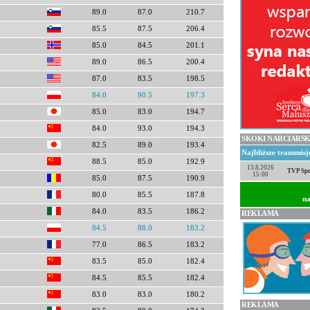
89.0
87.0
210.7
85.5
87.5
206.4
85.0
84.5
201.1
89.0
86.5
200.4
87.0
83.5
198.5
84.0
90.5
197.3
85.0
83.0
194.7
84.0
93.0
194.3
SKOKI NARCIARSK
82.5
89.0
193.4
Najbliższe transmis
88.5
85.0
192.9
13.8.2026
TVP Spo
15:00
85.0
87.5
190.9
80.0
85.5
187.8
na
84.0
83.5
186.2
REKLAMA
84.5
88.0
183.2
77.0
86.5
183.2
83.5
85.0
182.4
84.5
85.5
182.4
83.0
83.0
180.2
REKLAMA