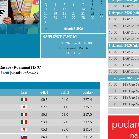
1
2
3
4
5
6
7
8
9
20:00
LGP Courc
10
11
12
13
14
15
16
8 sierpnia 2026 (so
17
18
19
20
21
22
23
24
25
26
27
28
29
30
08:30
LGP Courc
31
10:30
LGP Courc
«
sierpień 2026
»
16:00
LGP Courc
NAJBLIŻSZE ZAWODY
18:00
LGP Courc
08.08.2026, godz. 16:00
9 sierpnia 2026 (nie
Courchevel HS-132
09:00
LGP Courc
LGP K ind.
10:30
LGP Courc
16:00
LGP Courc
- Rasnov (Rumunia) HS-97
18:00
LGP Courc
I serii
| wyniki końcowe »
15 sierpnia 2026 (s
10:00
FIS Cup S
13:00
FIS Cup S
kraj
odl. 1
odl. 2
punkty
14:00
FIS Cup S
90.5
94.0
227.4
15:15
FIS Cup S
92.5
91.0
225.7
90.0
89.0
217.3
93.0
87.0
212.5
85.0
92.0
211.4
86.0
90.0
211.2