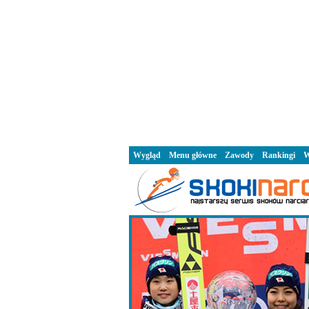
Wygląd
Menu główne
Zawody
Rankingi
W