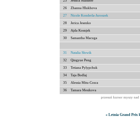
25
Jessica Malsiner
26
Zhanna Hlukhova
27
Nicole Konderla-Juroszek
28
Jerica Jesenko
29
Ajda Kosnjek
30
Samantha Macuga
31
Natalia Słowik
32
Qingyue Peng
33
Tetiana Pylypchuk
34
Taja Bodlaj
35
Alessia Mitu-Cosca
36
Tamara Mesikova
przesuń kursor myszy nad 
« Letnia Grand Prix 