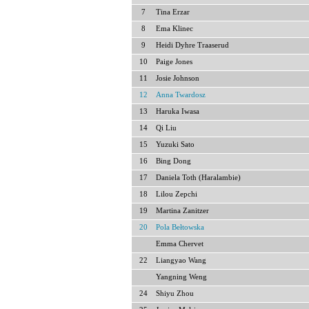
7
Tina Erzar
8
Ema Klinec
9
Heidi Dyhre Traaserud
10
Paige Jones
11
Josie Johnson
12
Anna Twardosz
13
Haruka Iwasa
14
Qi Liu
15
Yuzuki Sato
16
Bing Dong
17
Daniela Toth (Haralambie)
18
Lilou Zepchi
19
Martina Zanitzer
20
Pola Bełtowska
Emma Chervet
22
Liangyao Wang
Yangning Weng
24
Shiyu Zhou