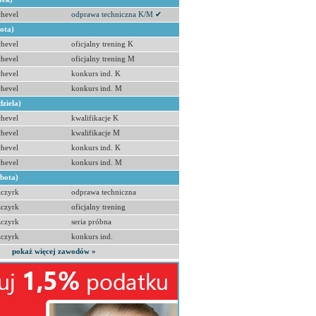
hevel
odprawa techniczna K/M ✔
bota)
hevel
oficjalny trening K
hevel
oficjalny trening M
hevel
konkurs ind. K
hevel
konkurs ind. M
dziela)
hevel
kwalifikacje K
hevel
kwalifikacje M
hevel
konkurs ind. K
hevel
konkurs ind. M
obota)
zczyrk
odprawa techniczna
zczyrk
oficjalny trening
zczyrk
seria próbna
zczyrk
konkurs ind.
pokaż więcej zawodów »