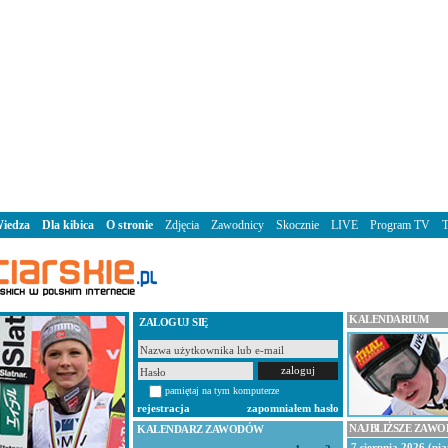
iedza
Dla kibica
O stronie
Zdjęcia
Zawodnicy
Skocznie
LIVE
Program TV
KALENDARIUM
ZALOGUJ SIĘ
pamiętaj na tym komputerze
rejestracja
zapomniałem hasło
NAJBLIŻSZE ZAW
KALENDARZ ZAWODÓW
7 sierpnia 2026 (pią