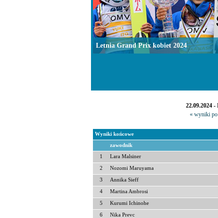
Letnia Grand Prix kobiet 2024
22.09.2024 
« wyniki po 
Wyniki końcowe
zawodnik
1
Lara Malsiner
2
Nozomi Maruyama
3
Annika Sieff
4
Martina Ambrosi
5
Kurumi Ichinohe
6
Nika Prevc