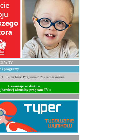
IE W TV
je i programy
rt
Letnie Grand Prix, Wisła 2026 - podsumowanie
transmisje ze skoków
jbardziej aktualny program TV »