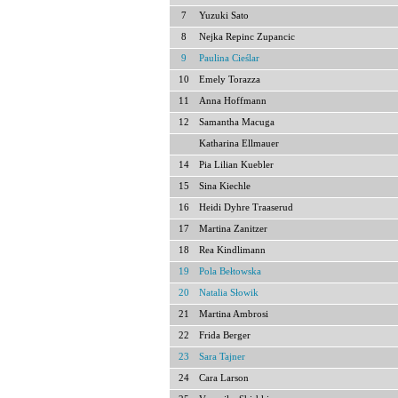
7
Yuzuki Sato
8
Nejka Repinc Zupancic
9
Paulina Cieślar
10
Emely Torazza
11
Anna Hoffmann
12
Samantha Macuga
Katharina Ellmauer
14
Pia Lilian Kuebler
15
Sina Kiechle
16
Heidi Dyhre Traaserud
17
Martina Zanitzer
18
Rea Kindlimann
19
Pola Bełtowska
20
Natalia Słowik
21
Martina Ambrosi
22
Frida Berger
23
Sara Tajner
24
Cara Larson