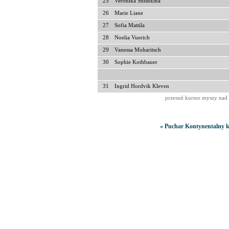
25
Veronika Shishkina
26
Marie Liane
27
Sofia Mattila
28
Noelia Vuerich
29
Vanessa Moharitsch
30
Sophie Kothbauer
31
Ingrid Hordvik Kleven
przesuń kursor myszy nad 
« Puchar Kontynentalny k