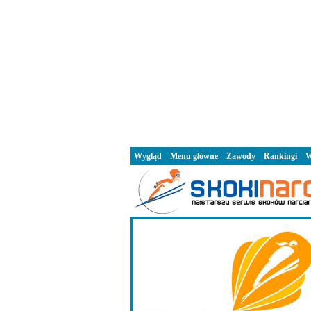
Wygląd
Menu główne
Zawody
Rankingi
W