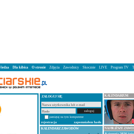
iedza
Dla kibica
O stronie
Zdjęcia
Zawodnicy
Skocznie
LIVE
Program TV
KALENDARIUM
ZALOGUJ SIĘ
pamiętaj na tym komputerze
rejestracja
zapomniałem hasło
NAJBLIŻSZE ZAW
KALENDARZ ZAWODÓW
9 sierpnia 2026 (nie