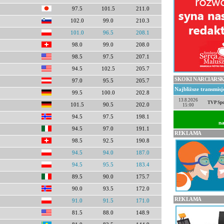
97.5
101.5
211.0
102.0
99.0
210.3
101.0
96.5
208.1
98.0
99.0
208.0
98.5
97.5
207.1
94.5
102.5
205.7
SKOKI NARCIARSK
97.0
95.5
205.7
Najbliższe transmis
99.5
100.0
202.8
13.8.2026
TVP Spo
101.5
90.5
202.0
15:00
94.5
97.5
198.1
na
94.5
97.0
191.1
REKLAMA
98.5
92.5
190.8
94.5
94.0
187.0
94.5
95.5
183.4
89.5
90.0
175.7
90.0
93.5
172.0
REKLAMA
91.0
91.5
171.0
81.5
88.0
148.9