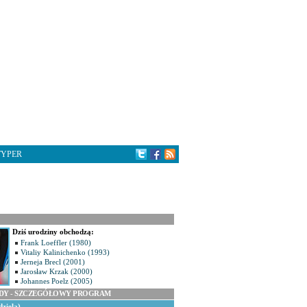
TYPER
Dziś urodziny obchodzą:
Frank Loeffler (1980)
Vitaliy Kalinichenko (1993)
Jerneja Brecl (2001)
Jarosław Krzak (2000)
Johannes Poelz (2005)
ODY - SZCZEGÓŁOWY PROGRAM
dziela)