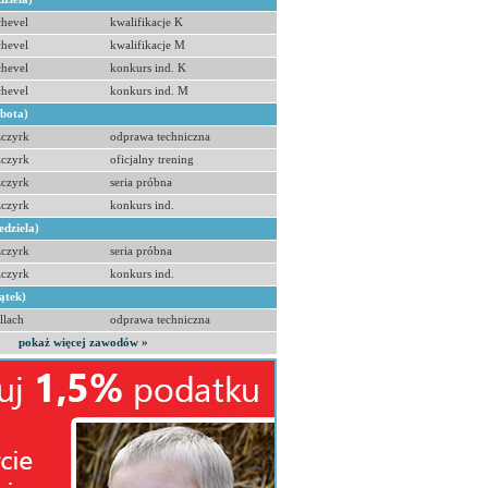
hevel
kwalifikacje K
hevel
kwalifikacje M
hevel
konkurs ind. K
hevel
konkurs ind. M
obota)
zczyrk
odprawa techniczna
zczyrk
oficjalny trening
zczyrk
seria próbna
zczyrk
konkurs ind.
edziela)
zczyrk
seria próbna
zczyrk
konkurs ind.
ątek)
llach
odprawa techniczna
pokaż więcej zawodów »