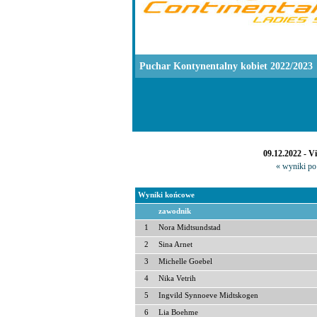
Puchar Kontynentalny kobiet 2022/2023
09.12.2022 - 
« wyniki po 
Wyniki końcowe
zawodnik
1
Nora Midtsundstad
2
Sina Arnet
3
Michelle Goebel
4
Nika Vetrih
5
Ingvild Synnoeve Midtskogen
6
Lia Boehme