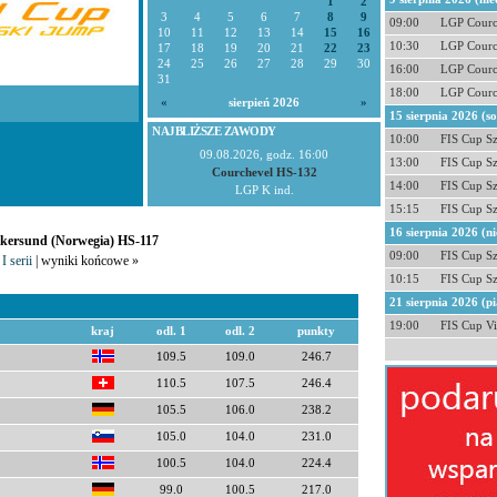
1
2
3
4
5
6
7
8
9
09:00
LGP Courc
10
11
12
13
14
15
16
10:30
LGP Courc
17
18
19
20
21
22
23
24
25
26
27
28
29
30
16:00
LGP Courc
31
18:00
LGP Courc
«
sierpień 2026
»
15 sierpnia 2026 (s
NAJBLIŻSZE ZAWODY
10:00
FIS Cup S
09.08.2026, godz. 16:00
13:00
FIS Cup S
Courchevel HS-132
14:00
FIS Cup S
LGP K ind.
15:15
FIS Cup S
16 sierpnia 2026 (ni
Vikersund (Norwegia) HS-117
09:00
FIS Cup S
I serii
| wyniki końcowe »
10:15
FIS Cup S
21 sierpnia 2026 (pi
19:00
FIS Cup Vi
kraj
odl. 1
odl. 2
punkty
109.5
109.0
246.7
110.5
107.5
246.4
105.5
106.0
238.2
105.0
104.0
231.0
100.5
104.0
224.4
99.0
100.5
217.0