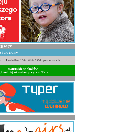
IE W TV
je i programy
rt
Letnie Grand Prix, Wisła 2026 - podsumowanie
transmisje ze skoków
jbardziej aktualny program TV »