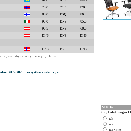
81.0
82.5
144.9
76.0
72.0
120.6
86.0
DSQ
86.8
90.0
DNS
85.6
90.5
DNS
68.6
DNS
DNS
DNS
DNS
DNS
DNS
odległość, aby zobaczyć szczegóły skoku
obiet 2022/2023 - wszystkie konkursy »
SONDA
Czy Polak wygra L
tak
nie
nie wiem