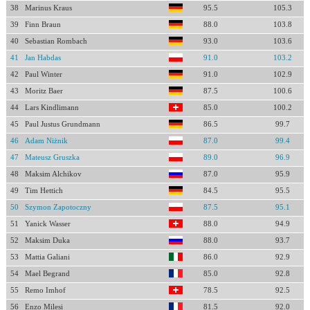
38
Marinus Kraus
95.5
105.3
39
Finn Braun
88.0
103.8
40
Sebastian Rombach
93.0
103.6
41
Jan Habdas
91.0
103.2
42
Paul Winter
91.0
102.9
43
Moritz Baer
87.5
100.6
44
Lars Kindlimann
85.0
100.2
45
Paul Justus Grundmann
86.5
99.7
46
Adam Niżnik
87.0
99.4
47
Mateusz Gruszka
89.0
96.9
48
Maksim Alchikov
87.0
95.9
49
Tim Hettich
84.5
95.5
50
Szymon Zapotoczny
87.5
95.1
51
Yanick Wasser
88.0
94.9
52
Maksim Duka
88.0
93.7
53
Mattia Galiani
86.0
92.9
54
Mael Begrand
85.0
92.8
55
Remo Imhof
78.5
92.5
56
Enzo Milesi
81.5
92.0