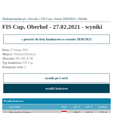
Skokinarciarskie.pl
»
Zawody
» FIS Cup »
Sezon 2020/2021
» Wyniki
FIS Cup, Oberhof - 27.02.2021 - wyniki
« powróć do listy konkursów w sezonie 2020/2021
Data:
27 lutego 2021
Miejsce:
Oberhof (Niemcy)
Skocznia:
HS-100, K-90
Typ konkursu:
FIS Cup
Rozegrane serie:
2
wyniki po I serii
wyniki końcowe
Wyniki końcowe
zawodnik
kraj
odl. 1
odl. 2
punkty
1
Maximilian Ortner
108.5
102.0
271.4