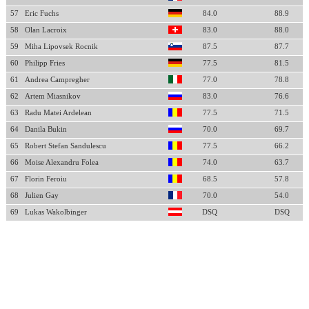
57
Eric Fuchs
84.0
88.9
58
Olan Lacroix
83.0
88.0
59
Miha Lipovsek Rocnik
87.5
87.7
60
Philipp Fries
77.5
81.5
61
Andrea Campregher
77.0
78.8
62
Artem Miasnikov
83.0
76.6
63
Radu Matei Ardelean
77.5
71.5
64
Danila Bukin
70.0
69.7
65
Robert Stefan Sandulescu
77.5
66.2
66
Moise Alexandru Folea
74.0
63.7
67
Florin Feroiu
68.5
57.8
68
Julien Gay
70.0
54.0
69
Lukas Wakolbinger
DSQ
DSQ