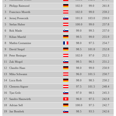
2
Philipp Raimund
102.0
99.0
261.8
3
Francisco Moerth
102.0
99.0
259.2
4
Jernej Presecnik
101.0
103.0
259.0
5
Stefan Huber
100.0
99.0
257.8
6
Rok Masle
99.0
99.5
257.0
7
Kilian Maerkl
99.5
99.0
255.9
8
Mathis Contamine
98.0
97.5
254.7
9
David Siegel
98.5
101.0
252.8
10
Peter Resinger
102.0
97.0
252.3
11
Zak Mogel
99.5
96.5
251.2
12
Claudio Haas
98.0
99.0
250.9
13
Mika Schwann
96.0
101.5
250.7
14
Luca Roth
98.0
98.5
250.2
15
Clemens Aigner
97.5
101.5
248.4
16
Tjas Grilc
97.0
98.5
245.3
17
Sandro Hauswirth
96.0
97.5
242.8
18
Adrian Sell
100.0
97.5
242.7
19
Jan Bombek
98.5
93.5
242.6