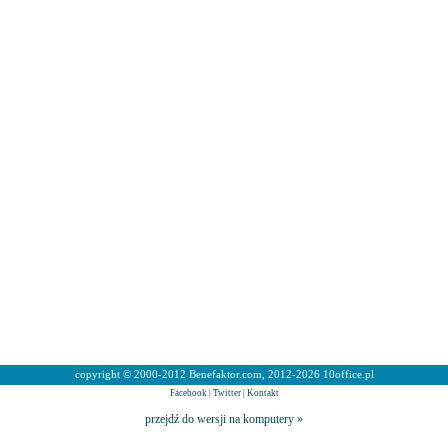
copyright © 2000-2012 Benefaktor.com, 2012-2026 10office.pl
Facebook
|
Twitter
|
Kontakt
przejdź do wersji na komputery »