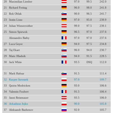
20
Maximilian Lienher
97.0
99.5
242.0
21
Richard Freitag
96.0
98.0
241.8
22
Rok Oblak
90.0
96.5
241.7
23
Justin Lisso
97.0
95.0
239.9
24
Julian Wienerroither
99.0
97.5
239.1
25
Simon Spiewok
96.5
97.0
237.6
Alessandro Batby
97.0
97.0
237.6
27
Luca Geyer
94.0
97.5
234.8
28
Taj Ekart
96.0
94.0
230.7
29
Matic Hladnik
94.0
91.5
228.5
30
Jack White
93.5
DSQ
112.0
31
Mark Hafnar
91.5
111.4
32
Kacper Juroszek
97.0
109.7
33
Quirin Modricken
93.0
106.6
34
Valentin Foubert
91.5
106.4
35
Janni Reisenauer
93.5
106.0
36
Arkadiusz Jojko
90.0
105.8
37
Aleksandr Bazhenov
92.0
105.7