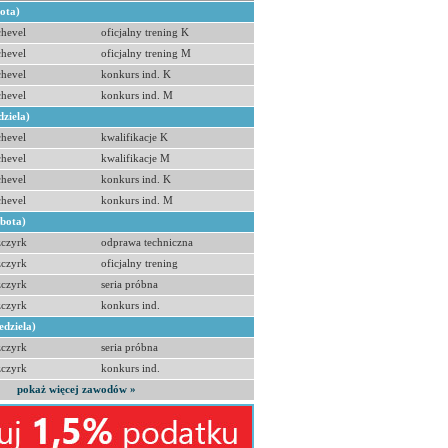
bota)
hevel
oficjalny trening K
hevel
oficjalny trening M
hevel
konkurs ind. K
hevel
konkurs ind. M
dziela)
hevel
kwalifikacje K
hevel
kwalifikacje M
hevel
konkurs ind. K
hevel
konkurs ind. M
obota)
zczyrk
odprawa techniczna
zczyrk
oficjalny trening
zczyrk
seria próbna
zczyrk
konkurs ind.
edziela)
zczyrk
seria próbna
zczyrk
konkurs ind.
pokaż więcej zawodów »