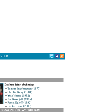
TYPER
Dziś urodziny obchodzą:
Tommy Ingebrigtsen (1977)
Chil Ku Kang (1984)
Yuta Watase (1982)
Kai Kovaljeff (1985)
Pascal Egloff (1992)
Decker Dean (2000)
ODY - SZCZEGÓŁOWY PROGRAM