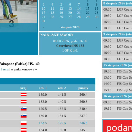
1
2
8 sierpnia 2026 (so
3
4
5
6
7
8
9
10
11
12
13
14
15
16
08:30
LGP Courc
17
18
19
20
21
22
23
10:30
LGP Courc
24
25
26
27
28
29
30
31
16:00
LGP Courc
«
sierpień 2026
»
18:00
LGP Courc
9 sierpnia 2026 (nie
NAJBLIŻSZE ZAWODY
09:00
LGP Courc
08.08.2026, godz. 16:00
Courchevel HS-132
10:30
LGP Courc
LGP K ind.
16:00
LGP Courc
18:00
LGP Courc
 Zakopane (Polska) HS-140
15 sierpnia 2026 (s
I serii
| wyniki końcowe »
10:00
FIS Cup S
13:00
FIS Cup S
14:00
FIS Cup S
kraj
odl. 1
odl. 2
punkty
15:15
FIS Cup S
139.0
141.5
260.4
16 sierpnia 2026 (ni
132.0
140.5
260.3
09:00
FIS Cup S
10:15
FIS Cup S
129.5
132.5
240.4
130.0
134.5
237.9
133.5
129.5
236.8
134.0
130.0
235.5