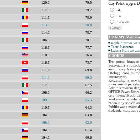
120.0
79.5
Czy Polak wygra L
tak
117.5
79.2
nie
111.5
78.9
nie wiem
113.5
78.8
114.0
78.7
LINKI SPONSORO
106.5
78.1
meble biurowe war
Torty Piaseczno
116.5
77.7
krzesła biurowe wa
110.5
76.4
COOKIES
Ten portal korzyst
116.5
73.7
korzystania z funkcj
anonimowych statyst
111.0
69.8
Obsługę cookies mo
internetowej.
111.0
69.3
Korzystając z serw
ustawieniami przegląd
117.5
67.5
Administratorem dany
OFFICE Paweł Stawow
106.0
66.2
celu identyfikacji 
konkursów, w celu w
109.0
65.3
żaden inny sposób ar
Publikowane materiał
110.5
64.3
śledzenia, stosowane 
104.5
63.8
108.0
62.0
104.5
61.4
104.0
60.6