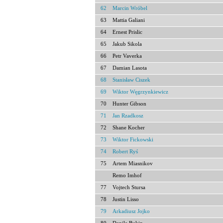
62
Marcin Wróbel
63
Mattia Galiani
64
Ernest Prislic
65
Jakub Sikola
66
Petr Vaverka
67
Damian Lasota
68
Stanisław Ciszek
69
Wiktor Węgrzynkiewicz
70
Hunter Gibson
71
Jan Rzadkosz
72
Shane Kocher
73
Wiktor Fickowski
74
Robert Ryś
75
Artem Miasnikov
Remo Imhof
77
Vojtech Stursa
78
Justin Lisso
79
Arkadiusz Jojko