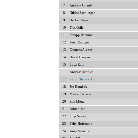
7
Andrew Urlaub
8
Niklas Bachlinger
9
Decker Dean
10
Tjas Grilc
11
Philipp Raimund
12
Peter Resinger
13
Clemens Aigner
14
David Haagen
15
Luca Roth
Andreas Schuler
17
Karol Niemczyk
18
Jan Bombek
19
Marcel Strzinar
20
Zak Mogel
21
Adrian Sell
22
Filip Sakala
23
Felix Hoffmann
24
Anze Semenic