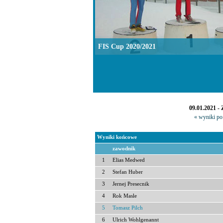
FIS Cup 2020/2021
09.01.2021 -
« wyniki po 
Wyniki końcowe
zawodnik
1
Elias Medwed
2
Stefan Huber
3
Jernej Presecnik
4
Rok Masle
5
Tomasz Pilch
6
Ulrich Wohlgenannt