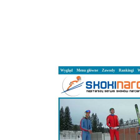
Wygląd
Menu główne
Zawody
Rankingi
W