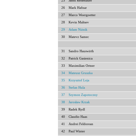
25
Janni Reisenauer
26
Mark Hafnar
27
Marco Woergoetter
28
Kevin Maltsev
29
Adam Niżnik
30
Matevz Samec
31
Sandro Hauswirth
32
Patrick Gasienica
33
Maximilian Ortner
34
Mateusz Gruszka
35
Krzysztof Leja
36
Stefan Hula
37
Szymon Zapotoczny
38
Jarosław Krzak
39
Radek Rydl
40
Claudio Haas
41
Andrei Feldorean
42
Paul Winter