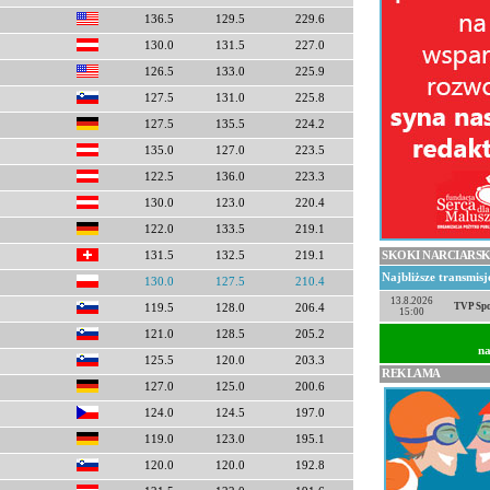
136.5
129.5
229.6
130.0
131.5
227.0
126.5
133.0
225.9
127.5
131.0
225.8
127.5
135.5
224.2
135.0
127.0
223.5
122.5
136.0
223.3
130.0
123.0
220.4
122.0
133.5
219.1
SKOKI NARCIARSK
131.5
132.5
219.1
Najbliższe transmis
130.0
127.5
210.4
13.8.2026
TVP Spo
119.5
128.0
206.4
15:00
121.0
128.5
205.2
na
125.5
120.0
203.3
REKLAMA
127.0
125.0
200.6
124.0
124.5
197.0
119.0
123.0
195.1
120.0
120.0
192.8