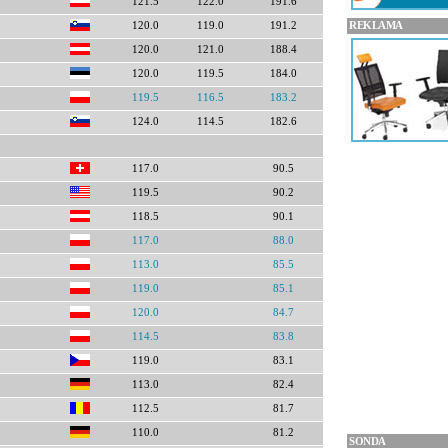
121.5
122.0
191.6
REKLAMA
120.0
119.0
191.2
120.0
121.0
188.4
120.0
119.5
184.0
119.5
116.5
183.2
124.0
114.5
182.6
117.0
90.5
119.5
90.2
118.5
90.1
117.0
88.0
113.0
85.5
119.0
85.1
120.0
84.7
114.5
83.8
119.0
83.1
113.0
82.4
112.5
81.7
110.0
81.2
SONDA