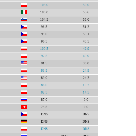
106.0
59.0
103.0
56.6
104.5
55.0
96.5
51.2
99.0
50.1
96.5
43.5
100.5
42.9
92.5
40.9
91.5
33.0
88.5
24.9
89.0
24.2
88.0
19.7
82.5
14.5
87.0
0.0
73.5
0.0
DNS
DNS
DNS
DNS
DNS
DNS