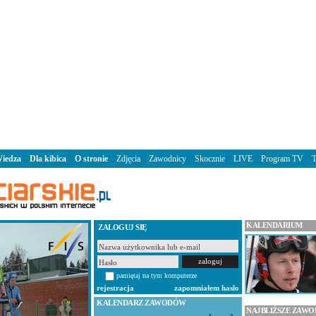
iedza
Dla kibica
O stronie
Zdjęcia
Zawodnicy
Skocznie
LIVE
Program TV
KALENDARIUM
ZALOGUJ SIĘ
pamiętaj na tym komputerze
rejestracja
zapomniałem hasło
KALENDARZ ZAWODÓW
NAJBLIŻSZE ZAW