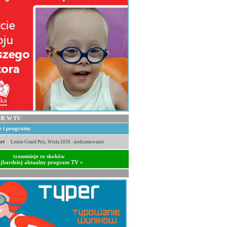
IE W TV
je i programy
rt
Letnie Grand Prix, Wisła 2026 - podsumowanie
transmisje ze skoków
jbardziej aktualny program TV »