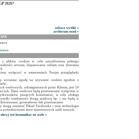
GP 2026?
zobacz wyniki »
archiwum sond »
WANE
szawa
rszawa
a z plików cookies w celu umożliwienia pełnego
onalności serwisu, dopasowania reklam oraz zbierania
yk.
żesz wyłączyć w ustawieniach Twojej przeglądarki
isu wyrażasz zgodę na używanie cookies zgodnie z
arki.
ch osobowych, udostępnionych przez Klienta, jest 10
czyk. Dane osobowe będą przetwarzane wyłącznie w
użytkowników piszących komentarze, w celu obsługi
ysyłki wiadomości drogą mailową itp. i nie będą w
chiwizowane, gromadzone lub przetwarzane.
y mogą zawierać Piksel Facebooka i inne technologie
za pośrednictwem stron internetowych osób trzecich.
ukryj ten komunikat na stałe »