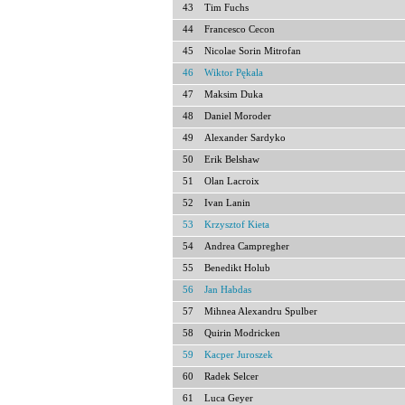
43
Tim Fuchs
44
Francesco Cecon
45
Nicolae Sorin Mitrofan
46
Wiktor Pękala
47
Maksim Duka
48
Daniel Moroder
49
Alexander Sardyko
50
Erik Belshaw
51
Olan Lacroix
52
Ivan Lanin
53
Krzysztof Kieta
54
Andrea Campregher
55
Benedikt Holub
56
Jan Habdas
57
Mihnea Alexandru Spulber
58
Quirin Modricken
59
Kacper Juroszek
60
Radek Selcer
61
Luca Geyer