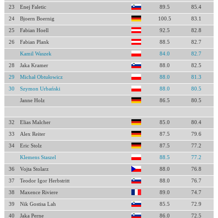
23
Enej Faletic
89.5
85.4
24
Bjoern Boernig
100.5
83.1
25
Fabian Hoell
92.5
82.8
26
Fabian Plank
88.5
82.7
Kamil Waszek
84.0
82.7
28
Jaka Kramer
88.0
82.5
29
Michał Obtułowicz
88.0
81.3
30
Szymon Urbański
88.0
80.5
Janne Holz
86.5
80.5
32
Elias Malcher
85.0
80.4
33
Alex Reiter
87.5
79.6
34
Eric Stolz
87.5
77.2
Klemens Staszel
88.5
77.2
36
Vojta Stolarz
88.0
76.8
37
Teodor Igor Herbstritt
88.0
76.7
38
Maxence Riviere
89.0
74.7
39
Nik Gostisa Lah
85.5
72.9
40
Jaka Perne
86.0
72.5