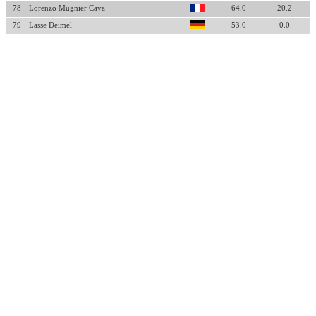
78
Lorenzo Mugnier Cava
64.0
20.2
79
Lasse Deimel
53.0
0.0