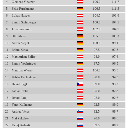
4
Clemens Vinatzer
106.0
111.7
5
Felix Frischmann
106.5
111.5
6
Lukas Haagen
104.5
108.8
7
Simon Steinberger
100.0
107.5
8
Johannes Poelz
102.0
104.7
9
Otto Maus
105.5
103.3
10
Aaron Siegel
100.0
99.4
11
Robin Kloss
97.5
97.8
12
Maximilian Zaller
98.0
97.6
13
Simon Voehringer
97.5
96.5
14
Matthias Wieser
104.0
95.3
15
Tobias Bachleitner
98.0
94.3
16
David Rygl
99.0
93.2
17
Fabian Held
95.0
92.8
18
David Rarej
92.0
92.6
19
Yann Kullmann
92.5
89.9
20
Andraz Veres
92.5
88.7
21
Mai Zakelsek
90.0
88.6
22
Tadej Bedenik
89.5
88.2