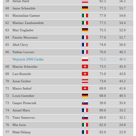
59
Stefan Hartl
82.5
56.2
60
Janne Schmelzle
77.5
55.7
61
Maximilian Gartner
77.0
54.6
62
Martino Zambenedetti
77.5
54.4
63
Max Unglaube
75.5
52.9
64
Faustin Moureaux
77.0
52.7
65
Abel Clevy
74.0
50.0
66
Nathan Lecourt
76.0
46.3
Wojciech 2006 Cieślar
72.5
46.3
68
Maurin Schneider
73.5
45.4
69
Lars Kuenzle
71.0
43.6
70
Jonas Gruber
73.0
43.2
71
Mauro Imhof
69.0
41.6
72
Louis Guenther
68.0
40.5
73
Gasper Presecnik
59.0
35.0
74
Amael Marx
69.0
33.2
75
Timo Simnovec
69.0
32.1
76
Min Iorio
62.0
24.8
77
Matti Delaup
62.0
22.9