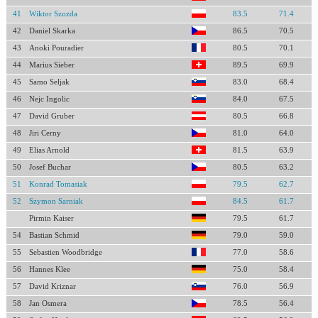
41
Wiktor Szozda
83.5
71.4
42
Daniel Skarka
86.5
70.5
43
Anoki Pouradier
80.5
70.1
44
Marius Sieber
89.5
69.9
45
Samo Seljak
83.0
68.4
46
Nejc Ingolic
84.0
67.5
47
David Gruber
80.5
66.8
48
Jiri Cerny
81.0
64.0
49
Elias Arnold
81.5
63.9
50
Josef Buchar
80.5
63.2
51
Konrad Tomasiak
79.5
62.7
52
Szymon Sarniak
84.5
61.7
Pirmin Kaiser
79.5
61.7
54
Bastian Schmid
79.0
59.0
55
Sebastien Woodbridge
77.0
58.6
56
Hannes Klee
75.0
58.4
57
David Kriznar
76.0
56.9
58
Jan Osmera
78.5
56.4