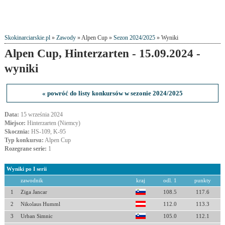
Skokinarciarskie.pl
»
Zawody
» Alpen Cup »
Sezon 2024/2025
» Wyniki
Alpen Cup, Hinterzarten - 15.09.2024 -
wyniki
« powróć do listy konkursów w sezonie 2024/2025
Data:
15 września 2024
Miejsce:
Hinterzarten (Niemcy)
Skocznia:
HS-109, K-95
Typ konkursu:
Alpen Cup
Rozegrane serie:
1
Wyniki po I serii
zawodnik
kraj
odl. 1
punkty
1
Ziga Jancar
108.5
117.6
2
Nikolaus Humml
112.0
113.3
3
Urban Simnic
105.0
112.1