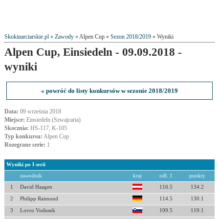
Skokinarciarskie.pl
»
Zawody
» Alpen Cup »
Sezon 2018/2019
» Wyniki
Alpen Cup, Einsiedeln - 09.09.2018 -
wyniki
« powróć do listy konkursów w sezonie 2018/2019
Data:
09 września 2018
Miejsce:
Einsiedeln (Szwajcaria)
Skocznia:
HS-117, K-105
Typ konkursu:
Alpen Cup
Rozegrane serie:
1
Wyniki po I serii
zawodnik
kraj
odl. 1
punkty
1
David Haagen
116.5
134.2
2
Philipp Raimund
114.5
130.1
3
Lovro Vodusek
109.5
119.1