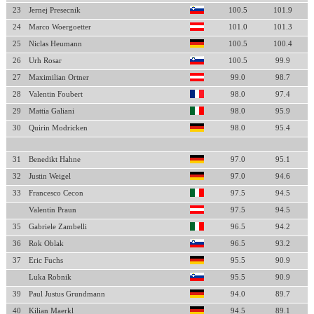
23
Jernej Presecnik
100.5
101.9
24
Marco Woergoetter
101.0
101.3
25
Niclas Heumann
100.5
100.4
26
Urh Rosar
100.5
99.9
27
Maximilian Ortner
99.0
98.7
28
Valentin Foubert
98.0
97.4
29
Mattia Galiani
98.0
95.9
30
Quirin Modricken
98.0
95.4
31
Benedikt Hahne
97.0
95.1
32
Justin Weigel
97.0
94.6
33
Francesco Cecon
97.5
94.5
Valentin Praun
97.5
94.5
35
Gabriele Zambelli
96.5
94.2
36
Rok Oblak
96.5
93.2
37
Eric Fuchs
95.5
90.9
Luka Robnik
95.5
90.9
39
Paul Justus Grundmann
94.0
89.7
40
Kilian Maerkl
94.5
89.1