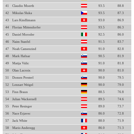
41
Claudio Moerth
93.5
88.8
42
Mikulas Sluka
93.5
87.3
43
Lars Kindlimann
93.0
86.9
44
Florian Mittendorfer
93.5
86.3
45
Daniel Moroder
92.5
86.0
46
Naim Stanfel
91.5
83.7
47
Noah Camenzind
91.0
82.8
48
Mark Hafnar
90.5
81.9
49
Matija Vidic
91.0
81.8
50
Olan Lacroix
90.0
81.0
51
Domen Presterl
90.0
79.5
52
Lennart Weigel
90.0
79.0
53
Finn Braun
88.5
76.8
54
Julian Wackernell
89.5
74.6
55
Peter Resinger
89.0
73.7
56
Nace Erjavec
86.0
72.8
57
Jack White
88.0
71.9
58
Mario Anderegg
86.0
71.3