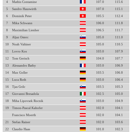
4
Mathis Contamine
107.0
115.6
5
Sandro Hauswirth
107.0
115.1
6
Dominik Peter
105.5
112.4
7
Mika Schwann
106.0
111.8
8
Maximilian Lienher
106.5
111.7
9
Aljaz Osterc
105.0
111.0
10
Noah Valtiner
105.0
110.5
11
Lovro Kos
103.0
107.9
12
Tom Gerisch
104.0
107.7
13
Alessandro Batby
103.0
106.9
14
Max Goller
103.5
106.8
15
Luca Roth
103.0
106.4
16
Tjas Grilc
103.5
105.3
17
Giovanni Bresadola
102.5
105.0
18
Miha Lipovsek Rocnik
103.0
104.9
19
Timon-Pascal Kahofer
102.0
104.1
Francisco Moerth
102.0
104.1
21
Stefan Rainer
102.0
103.6
22
Claudio Haas
101.0
102.3