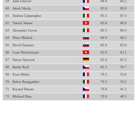
59
Jules Chervet
84.0
69.2
60
Jakub Sikola
85.0
69.0
61
Andrea Campregher
85.5
67.4
62
Yanick Wasser
83.0
66.9
63
Alexander Cecon
85.5
66.4
64
Matic Hladnik
84.0
66.2
65
David Zupanec
82.0
63.6
66
Lean Niederberger
82.0
63.1
67
Simon Spiewok
81.0
62.3
68
Radek Rydl
81.5
58.7
69
Enzo Milesi
79.5
55.6
70
Robin Runggaldier
76.5
54.2
71
Krystof Hauser
70.0
41.5
72
Mickael Dieu
70.0
40.5