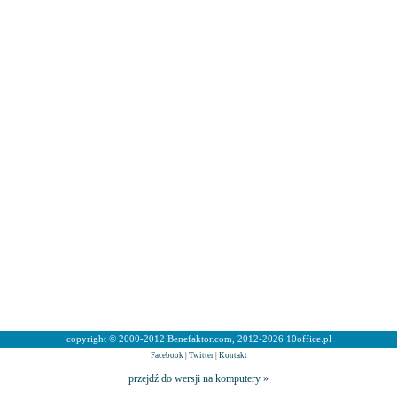
copyright © 2000-2012 Benefaktor.com, 2012-2026 10office.pl
Facebook
|
Twitter
|
Kontakt
przejdź do wersji na komputery »