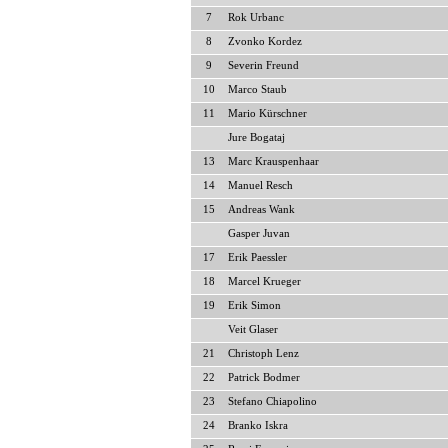
7
Rok Urbanc
8
Zvonko Kordez
9
Severin Freund
10
Marco Staub
11
Mario Kürschner
Jure Bogataj
13
Marc Krauspenhaar
14
Manuel Resch
15
Andreas Wank
Gasper Juvan
17
Erik Paessler
18
Marcel Krueger
19
Erik Simon
Veit Glaser
21
Christoph Lenz
22
Patrick Bodmer
23
Stefano Chiapolino
24
Branko Iskra