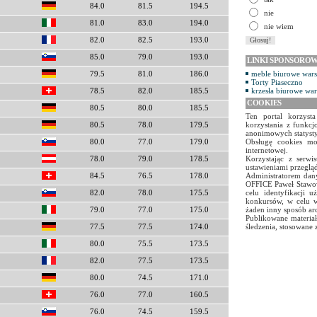
84.0
81.5
194.5
nie
81.0
83.0
194.0
nie wiem
82.0
82.5
193.0
85.0
79.0
193.0
LINKI SPONSORO
meble biurowe war
79.5
81.0
186.0
Torty Piaseczno
krzesła biurowe wa
78.5
82.0
185.5
COOKIES
80.5
80.0
185.5
Ten portal korzyst
korzystania z funkcj
80.5
78.0
179.5
anonimowych statyst
Obsługę cookies mo
80.0
77.0
179.0
internetowej.
Korzystając z serw
78.0
79.0
178.5
ustawieniami przegląd
Administratorem dany
84.5
76.5
178.0
OFFICE Paweł Stawow
celu identyfikacji 
82.0
78.0
175.5
konkursów, w celu w
żaden inny sposób ar
79.0
77.0
175.0
Publikowane materiał
śledzenia, stosowane 
77.5
77.5
174.0
80.0
75.5
173.5
82.0
77.5
173.5
80.0
74.5
171.0
76.0
77.0
160.5
76.0
74.5
159.5