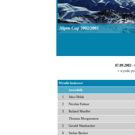
Alpen Cup 2002/2003
07.09.2002 -
« wyniki po 
Wyniki końcowe
zawodnik
1
Jaka Oblak
2
Nicolas Fettner
3
Roland Mueller
Thomas Morgenstern
5
Gerald Wambacher
6
Stefan Becker