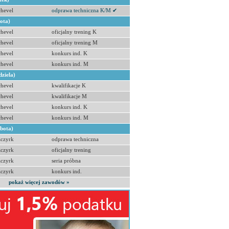
hevel
odprawa techniczna K/M ✔
bota)
hevel
oficjalny trening K
hevel
oficjalny trening M
hevel
konkurs ind. K
hevel
konkurs ind. M
dziela)
hevel
kwalifikacje K
hevel
kwalifikacje M
hevel
konkurs ind. K
hevel
konkurs ind. M
obota)
zczyrk
odprawa techniczna
zczyrk
oficjalny trening
zczyrk
seria próbna
zczyrk
konkurs ind.
pokaż więcej zawodów »