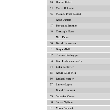
43
Hannes Ostler
44
Marco Beltrame
45
Mathieu Prost-Bayard
Anze Damjan
47
Benjamin Brunner
48
Christoph Hoess
Nico Faller
50
Bernd Heinzmann
51
Grega Miklic
52
Thomas Strubegger
53
Pascal Schoenenberger
54
Luka Bardorfer
55
Arrigo Della Mea
56
Raphael Weiger
57
Simone Lepre
David Lazzaroni
59
Sebastian Ortner
60
Stefan Nyffeler
61
Miran Zupancic