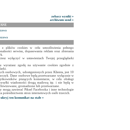
zobacz wyniki »
archiwum sond »
WANE
szawa
rszawa
a z plików cookies w celu umożliwienia pełnego
onalności serwisu, dopasowania reklam oraz zbierania
yk.
żesz wyłączyć w ustawieniach Twojej przeglądarki
isu wyrażasz zgodę na używanie cookies zgodnie z
arki.
ch osobowych, udostępnionych przez Klienta, jest 10
czyk. Dane osobowe będą przetwarzane wyłącznie w
użytkowników piszących komentarze, w celu obsługi
ysyłki wiadomości drogą mailową itp. i nie będą w
chiwizowane, gromadzone lub przetwarzane.
y mogą zawierać Piksel Facebooka i inne technologie
za pośrednictwem stron internetowych osób trzecich.
ukryj ten komunikat na stałe »