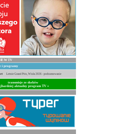
IE W TV
je i programy
rt
Letnie Grand Prix, Wisła 2026 - podsumowanie
transmisje ze skoków
jbardziej aktualny program TV »