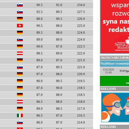
90.5
92.0
234.0
92.5
89.5
227.5
88.0
90.5
226.0
90.5
88.0
225.0
89.5
88.0
224.0
89.0
89.0
224.0
90.0
87.0
222.5
88.5
89.0
222.0
SKOKI NARCIARSK
89.0
87.0
221.0
Najbliższe transmis
87.0
89.5
221.0
13.8.2026
TVP Spo
15:00
87.0
88.0
220.0
86.0
89.5
219.5
na
87.0
90.0
218.5
REKLAMA
87.0
88.0
218.5
86.5
88.0
218.0
89.0
88.5
217.0
86.5
87.0
216.5
86.0
87.0
214.0
REKLAMA