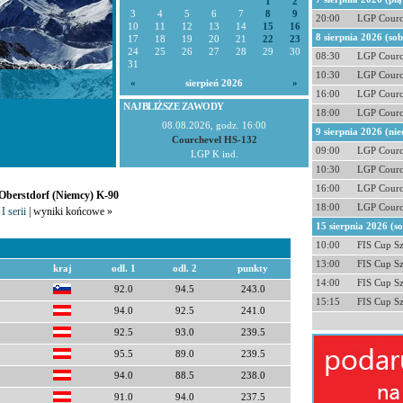
1
2
3
4
5
6
7
8
9
20:00
LGP Courc
10
11
12
13
14
15
16
8 sierpnia 2026 (so
17
18
19
20
21
22
23
24
25
26
27
28
29
30
08:30
LGP Courc
31
10:30
LGP Courc
«
sierpień 2026
»
16:00
LGP Courc
NAJBLIŻSZE ZAWODY
18:00
LGP Courc
08.08.2026, godz. 16:00
9 sierpnia 2026 (nie
Courchevel HS-132
09:00
LGP Courc
LGP K ind.
10:30
LGP Courc
16:00
LGP Courc
 Oberstdorf (Niemcy) K-90
18:00
LGP Courc
I serii
| wyniki końcowe »
15 sierpnia 2026 (s
10:00
FIS Cup S
13:00
FIS Cup S
kraj
odl. 1
odl. 2
punkty
14:00
FIS Cup S
92.0
94.5
243.0
15:15
FIS Cup S
94.0
92.5
241.0
92.5
93.0
239.5
95.5
89.0
239.5
94.0
88.5
238.0
91.0
94.0
237.5