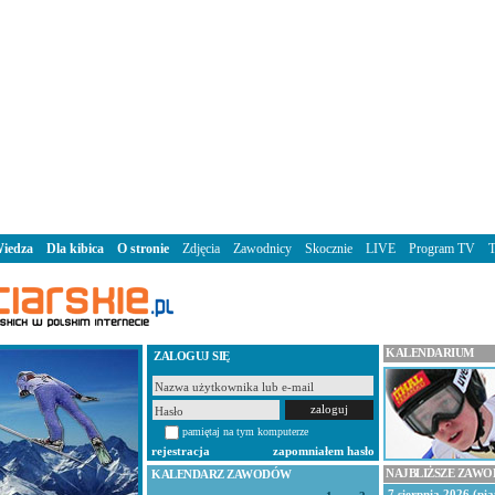
iedza
Dla kibica
O stronie
Zdjęcia
Zawodnicy
Skocznie
LIVE
Program TV
KALENDARIUM
ZALOGUJ SIĘ
pamiętaj na tym komputerze
rejestracja
zapomniałem hasło
NAJBLIŻSZE ZAW
KALENDARZ ZAWODÓW
7 sierpnia 2026 (pią