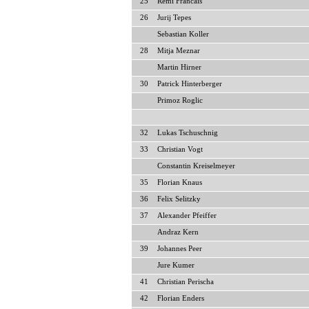
25
Remi Francais
26
Jurij Tepes
Sebastian Koller
28
Mitja Meznar
Martin Hirner
30
Patrick Hinterberger
Primoz Roglic
32
Lukas Tschuschnig
33
Christian Vogt
Constantin Kreiselmeyer
35
Florian Knaus
36
Felix Selitzky
37
Alexander Pfeiffer
Andraz Kern
39
Johannes Peer
Jure Kumer
41
Christian Perischa
42
Florian Enders