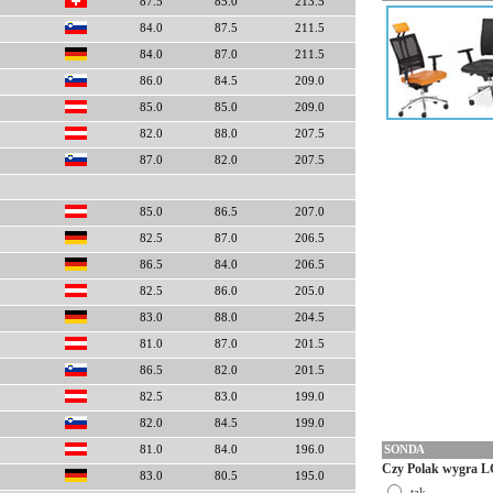
87.5
85.0
213.5
84.0
87.5
211.5
84.0
87.0
211.5
86.0
84.5
209.0
85.0
85.0
209.0
82.0
88.0
207.5
87.0
82.0
207.5
85.0
86.5
207.0
82.5
87.0
206.5
86.5
84.0
206.5
82.5
86.0
205.0
83.0
88.0
204.5
81.0
87.0
201.5
86.5
82.0
201.5
82.5
83.0
199.0
82.0
84.5
199.0
SONDA
81.0
84.0
196.0
Czy Polak wygra L
83.0
80.5
195.0
tak