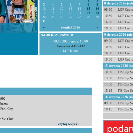
1
2
8 sierpnia 2026 (so
3
4
5
6
7
8
9
10
11
12
13
14
15
16
08:30
LGP Courc
17
18
19
20
21
22
23
10:30
LGP Courc
24
25
26
27
28
29
30
31
16:00
LGP Courc
«
sierpień 2026
»
18:00
LGP Courc
9 sierpnia 2026 (nie
NAJBLIŻSZE ZAWODY
09:00
LGP Courc
08.08.2026, godz. 16:00
Courchevel HS-132
10:30
LGP Courc
LGP K ind.
16:00
LGP Courc
18:00
LGP Courc
15 sierpnia 2026 (s
10:00
FIS Cup S
13:00
FIS Cup S
14:00
FIS Cup S
15:15
FIS Cup S
16 sierpnia 2026 (ni
1992
09:00
FIS Cup S
labama
 Park City
10:15
FIS Cup S
c Ski Club
czytaj więcej »