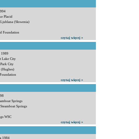
1994
ke Placid
 Ljublana (Słowenia)
d Foundation
czytaj więcej »
a 1989
t Lake City
 Park City
a (Hughes)
 Foundation
czytaj więcej »
998
eamboat Springs
 Steamboat Springs
ings WSC
czytaj więcej »
da 1984