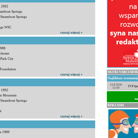
a 2002
eamboat Springs
 Steamboat Springs
ings WSC
czytaj więcej »
1988
chester
 Park City
 Foundation
SKOKI NARCIARSK
czytaj więcej »
Najbliższe transmis
13.8.2026
TVP Spo
15:00
a 1992
on Mountain
na
 Steamboat Springs
REKLAMA
ub
czytaj więcej »
da 1989
.