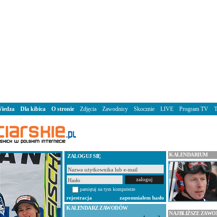
iedza
Dla kibica
O stronie
Zdjęcia
Zawodnicy
Skocznie
LIVE
Program TV
KALENDARIUM
ZALOGUJ SIĘ
pamiętaj na tym komputerze
rejestracja
zapomniałem hasło
KALENDARZ ZAWODÓW
NAJBLIŻSZE ZAW