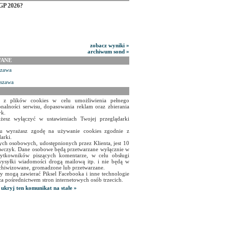
GP 2026?
zobacz wyniki »
archiwum sond »
WANE
szawa
rszawa
a z plików cookies w celu umożliwienia pełnego
onalności serwisu, dopasowania reklam oraz zbierania
yk.
żesz wyłączyć w ustawieniach Twojej przeglądarki
isu wyrażasz zgodę na używanie cookies zgodnie z
arki.
ch osobowych, udostępnionych przez Klienta, jest 10
czyk. Dane osobowe będą przetwarzane wyłącznie w
użytkowników piszących komentarze, w celu obsługi
ysyłki wiadomości drogą mailową itp. i nie będą w
chiwizowane, gromadzone lub przetwarzane.
y mogą zawierać Piksel Facebooka i inne technologie
za pośrednictwem stron internetowych osób trzecich.
ukryj ten komunikat na stałe »