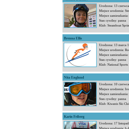
Urodzona: 13 czerwc
Miejsce urodzenia: St
Miejsce zamieszkania:
Stan cywilny: panna
Klub: Steamboat Spr
Brenna Ellis
Urodzona: 13 marca 
Miejsce urodzenia: Ro
Miejsce zamieszkania:
Stan cywilny: panna
Klub: National Sports
Nita Englund
Urodzona: 10 czerwc
Miejsce urodzenia: Ir
Miejsce zamieszkania:
Stan cywilny: panna
Klub: Kiwanis Ski Cl
Karin Friberg
Urodzona: 17 listopa
Miejsce urodzenia: b.d