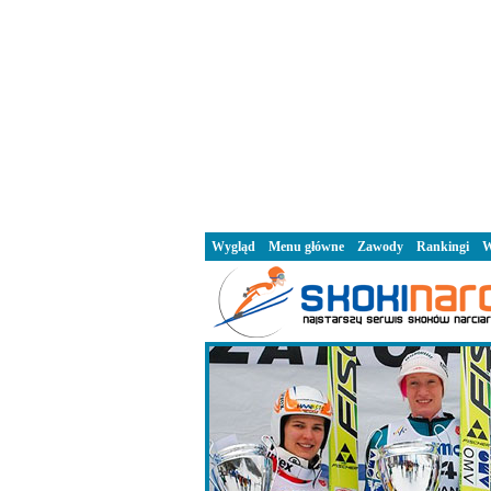
Wygląd
Menu główne
Zawody
Rankingi
W