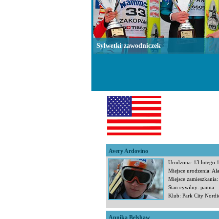
Sylwetki zawodniczek
Avery Ardovino
Urodzona: 13 lutego 
Miejsce urodzenia: A
Miejsce zamieszkania:
Stan cywilny: panna
Klub: Park City Nordi
Annika Belshaw