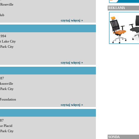
 Roseville
REKLAMA
lub
czytaj więcej »
 1994
t Lake City
 Park City
czytaj więcej »
987
ksonville
 Park City
 Foundation
czytaj więcej »
987
ke Placid
 Park City
SONDA