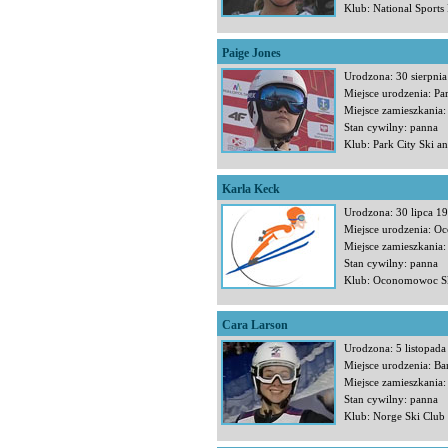
Klub: National Sports
Paige Jones
Urodzona: 30 sierpni
Miejsce urodzenia: Pa
Miejsce zamieszkania:
Stan cywilny: panna
Klub: Park City Ski 
Karla Keck
Urodzona: 30 lipca 1
Miejsce urodzenia: 
Miejsce zamieszkani
Stan cywilny: panna
Klub: Oconomowoc S
Cara Larson
Urodzona: 5 listopad
Miejsce urodzenia: Ba
Miejsce zamieszkania: 
Stan cywilny: panna
Klub: Norge Ski Club