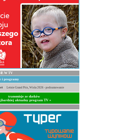
IE W TV
je i programy
rt
Letnie Grand Prix, Wisła 2026 - podsumowanie
transmisje ze skoków
jbardziej aktualny program TV »