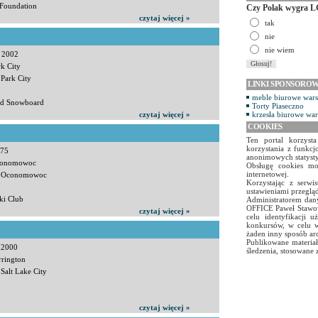
 Foundation
Czy Polak wygra L
czytaj więcej »
tak
nie
nie wiem
a 2002
rk City
 Park City
LINKI SPONSORO
meble biurowe war
and Snowboard
Torty Piaseczno
czytaj więcej »
krzesła biurowe wa
COOKIES
Ten portal korzyst
korzystania z funkcj
975
anonimowych statyst
Oconomowoc
Obsługę cookies mo
internetowej.
a: Oconomowoc
Korzystając z serw
ustawieniami przegląd
ki Club
Administratorem dany
OFFICE Paweł Stawow
czytaj więcej »
celu identyfikacji 
konkursów, w celu w
żaden inny sposób ar
Publikowane materiał
a 2000
śledzenia, stosowane 
rrington
Salt Lake City
czytaj więcej »