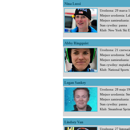
Nina Lussi
Urodzona: 29 marca 
Miejsce urodzenia: La
Miejsce zamieszkania:
Stan cywilny: panna
Klub: New York Ski E
Abby Ringquist
Urodzona: 21 czerwc
Miejsce urodzenia: Sal
Miejsce zamieszkania:
Stan cywilny: mężatk
Klub: National Sports
Logan Sankey
Urodzona: 28 maja 1
Miejsce urodzenia: St
Miejsce zamieszkania:
Stan cywilny: panna
Klub: Steamboat Spr
Lindsey Van
Urodzona: 27 listopa