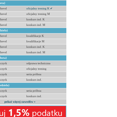
bota)
hevel
oficjalny trening K ✔
hevel
oficjalny trening M
hevel
konkurs ind. K
hevel
konkurs ind. M
dziela)
hevel
kwalifikacje K
hevel
kwalifikacje M
hevel
konkurs ind. K
hevel
konkurs ind. M
obota)
zczyrk
odprawa techniczna
zczyrk
oficjalny trening
zczyrk
seria próbna
zczyrk
konkurs ind.
edziela)
zczyrk
seria próbna
zczyrk
konkurs ind.
pokaż więcej zawodów »