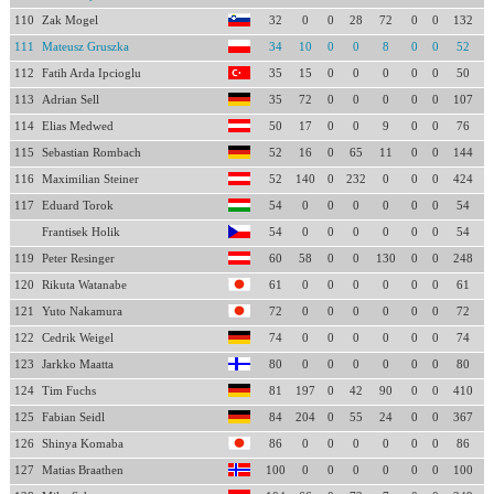
110
Zak Mogel
32
0
0
28
72
0
0
132
111
Mateusz Gruszka
34
10
0
0
8
0
0
52
112
Fatih Arda Ipcioglu
35
15
0
0
0
0
0
50
113
Adrian Sell
35
72
0
0
0
0
0
107
114
Elias Medwed
50
17
0
0
9
0
0
76
115
Sebastian Rombach
52
16
0
65
11
0
0
144
116
Maximilian Steiner
52
140
0
232
0
0
0
424
117
Eduard Torok
54
0
0
0
0
0
0
54
Frantisek Holik
54
0
0
0
0
0
0
54
119
Peter Resinger
60
58
0
0
130
0
0
248
120
Rikuta Watanabe
61
0
0
0
0
0
0
61
121
Yuto Nakamura
72
0
0
0
0
0
0
72
122
Cedrik Weigel
74
0
0
0
0
0
0
74
123
Jarkko Maatta
80
0
0
0
0
0
0
80
124
Tim Fuchs
81
197
0
42
90
0
0
410
125
Fabian Seidl
84
204
0
55
24
0
0
367
126
Shinya Komaba
86
0
0
0
0
0
0
86
127
Matias Braathen
100
0
0
0
0
0
0
100