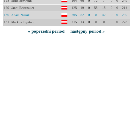
128
Mika Schwann
104
66
0
72
7
0
0
249
129
Janni Reisenauer
125
19
0
55
15
0
0
214
130
Adam Niżnik
205
52
0
0
42
0
0
299
131
Markus Rupitsch
215
13
0
0
0
0
0
228
« poprzedni period
następny period »