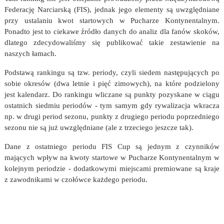
Federację Narciarską (FIS), jednak jego elementy są uwzględniane
przy ustalaniu kwot startowych w Pucharze Kontynentalnym.
Ponadto jest to ciekawe źródło danych do analiz dla fanów skoków,
dlatego zdecydowaliśmy się publikować takie zestawienie na
naszych łamach.
Podstawą rankingu są tzw. periody, czyli siedem następujących po
sobie okresów (dwa letnie i pięć zimowych), na które podzielony
jest kalendarz. Do rankingu wliczane są punkty pozyskane w ciągu
ostatnich siedmiu periodów - tym samym gdy rywalizacja wkracza
np. w drugi period sezonu, punkty z drugiego periodu poprzedniego
sezonu nie są już uwzględniane (ale z trzeciego jeszcze tak).
Dane z ostatniego periodu FIS Cup są jednym z czynników
mających wpływ na kwoty startowe w Pucharze Kontynentalnym w
kolejnym periodzie - dodatkowymi miejscami premiowane są kraje
z zawodnikami w czołówce każdego periodu.