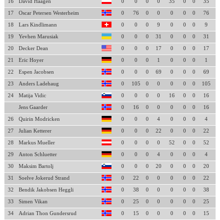
16
David Haagen
0
0
0
0
35
0
0
35
17
Oscar Petersen Westerheim
0
76
0
0
0
0
0
76
18
Lars Kindlimann
0
0
0
9
0
0
0
9
19
Yevhen Marusiak
0
0
0
31
0
0
0
31
20
Decker Dean
0
0
0
17
0
0
0
17
21
Eric Hoyer
0
0
0
1
0
0
0
1
22
Espen Jacobsen
0
0
0
69
0
0
0
69
23
Anders Ladehaug
0
105
0
0
0
0
0
105
24
Matija Vidic
0
0
0
0
16
0
0
16
Jens Gaarder
0
16
0
0
0
0
0
16
26
Quirin Modricken
0
0
0
4
0
0
0
4
27
Julian Ketterer
0
0
0
22
0
0
0
22
28
Markus Mueller
0
0
0
0
52
0
0
52
29
Anton Schluetter
0
0
0
4
0
0
0
4
30
Maksim Bartolj
0
0
0
20
0
0
0
20
31
Soelve Jokerud Strand
0
22
0
0
0
0
0
22
32
Bendik Jakobsen Heggli
0
38
0
0
0
0
0
38
33
Simen Vikan
0
25
0
0
0
0
0
25
34
Adrian Thon Gundersrud
0
15
0
0
0
0
0
15