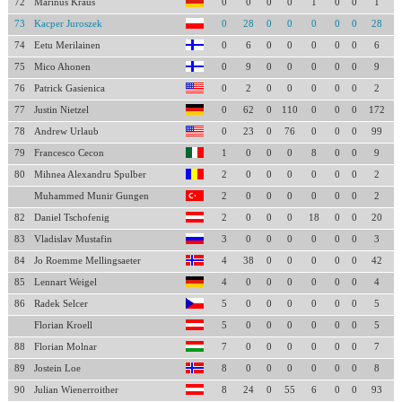
72
Marinus Kraus
0
0
0
0
1
0
0
1
73
Kacper Juroszek
0
28
0
0
0
0
0
28
74
Eetu Merilainen
0
6
0
0
0
0
0
6
75
Mico Ahonen
0
9
0
0
0
0
0
9
76
Patrick Gasienica
0
2
0
0
0
0
0
2
77
Justin Nietzel
0
62
0
110
0
0
0
172
78
Andrew Urlaub
0
23
0
76
0
0
0
99
79
Francesco Cecon
1
0
0
0
8
0
0
9
80
Mihnea Alexandru Spulber
2
0
0
0
0
0
0
2
Muhammed Munir Gungen
2
0
0
0
0
0
0
2
82
Daniel Tschofenig
2
0
0
0
18
0
0
20
83
Vladislav Mustafin
3
0
0
0
0
0
0
3
84
Jo Roemme Mellingsaeter
4
38
0
0
0
0
0
42
85
Lennart Weigel
4
0
0
0
0
0
0
4
86
Radek Selcer
5
0
0
0
0
0
0
5
Florian Kroell
5
0
0
0
0
0
0
5
88
Florian Molnar
7
0
0
0
0
0
0
7
89
Jostein Loe
8
0
0
0
0
0
0
8
90
Julian Wienerroither
8
24
0
55
6
0
0
93