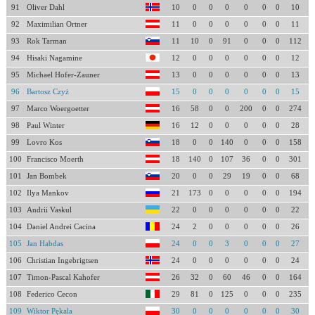
91
Oliver Dahl
10
0
0
0
0
0
0
10
92
Maximilian Ortner
11
0
0
0
0
0
0
11
93
Rok Tarman
11
10
0
91
0
0
0
112
94
Hisaki Nagamine
12
0
0
0
0
0
0
12
95
Michael Hofer-Zauner
13
0
0
0
0
0
0
13
96
Bartosz Czyż
15
0
0
0
0
0
0
15
97
Marco Woergoetter
16
58
0
0
200
0
0
274
98
Paul Winter
16
12
0
0
0
0
0
28
99
Lovro Kos
18
0
0
140
0
0
0
158
100
Francisco Moerth
18
140
0
107
36
0
0
301
101
Jan Bombek
20
0
0
29
19
0
0
68
102
Ilya Mankov
21
173
0
0
0
0
0
194
103
Andrii Vaskul
22
0
0
0
0
0
0
22
104
Daniel Andrei Cacina
24
2
0
0
0
0
0
26
105
Jan Habdas
24
0
0
3
0
0
0
27
106
Christian Ingebrigtsen
24
0
0
0
0
0
0
24
107
Timon-Pascal Kahofer
26
32
0
60
46
0
0
164
108
Federico Cecon
29
81
0
125
0
0
0
235
109
Wiktor Pękala
30
0
0
0
0
0
0
30