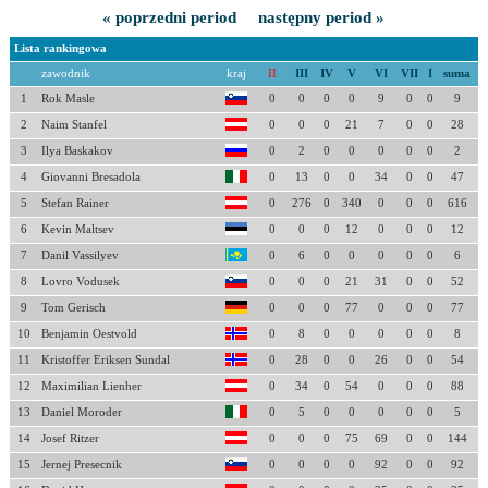
« poprzedni period
następny period »
Lista rankingowa
zawodnik
kraj
II
III
IV
V
VI
VII
I
suma
1
Rok Masle
0
0
0
0
9
0
0
9
2
Naim Stanfel
0
0
0
21
7
0
0
28
3
Ilya Baskakov
0
2
0
0
0
0
0
2
4
Giovanni Bresadola
0
13
0
0
34
0
0
47
5
Stefan Rainer
0
276
0
340
0
0
0
616
6
Kevin Maltsev
0
0
0
12
0
0
0
12
7
Danil Vassilyev
0
6
0
0
0
0
0
6
8
Lovro Vodusek
0
0
0
21
31
0
0
52
9
Tom Gerisch
0
0
0
77
0
0
0
77
10
Benjamin Oestvold
0
8
0
0
0
0
0
8
11
Kristoffer Eriksen Sundal
0
28
0
0
26
0
0
54
12
Maximilian Lienher
0
34
0
54
0
0
0
88
13
Daniel Moroder
0
5
0
0
0
0
0
5
14
Josef Ritzer
0
0
0
75
69
0
0
144
15
Jernej Presecnik
0
0
0
0
92
0
0
92