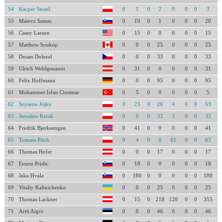
54
Kacper Stosel
0
1
0
2
0
0
0
3
55
Matevz Samec
0
19
0
1
0
0
0
20
56
Casey Larson
0
15
0
0
0
0
0
15
57
Matthew Soukup
0
0
0
25
0
0
0
25
58
Dusan Dolezel
0
0
0
33
0
0
0
33
59
Ulrich Wohlgenannt
0
31
0
0
0
0
0
31
60
Felix Hoffmann
0
0
0
95
0
0
0
95
61
Muhammet Irfan Cintimar
0
5
0
0
0
0
0
5
62
Szymon Jojko
0
23
0
26
4
0
0
53
63
Jarosław Krzak
0
0
0
32
3
0
0
35
64
Fredrik Bjerkeengen
0
41
0
0
0
0
0
41
65
Tomasz Pilch
0
4
0
0
61
0
0
65
66
Thomas Hofer
0
0
0
17
0
0
0
17
67
Ernest Prislic
0
18
0
0
0
0
0
18
68
Jaka Hvala
0
180
0
0
0
0
0
180
69
Vitaliy Kalinichenko
0
0
0
25
0
0
0
25
70
Thomas Lackner
0
15
0
218
120
0
0
353
71
Artti Aigro
0
0
0
46
0
0
0
46