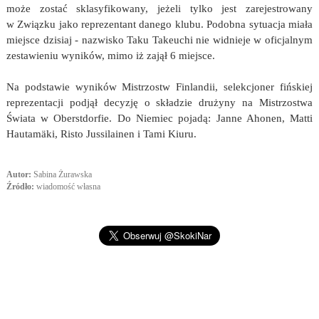
może zostać sklasyfikowany, jeżeli tylko jest zarejestrowany
w Związku jako reprezentant danego klubu. Podobna sytuacja miała
miejsce dzisiaj - nazwisko Taku Takeuchi nie widnieje w oficjalnym
zestawieniu wyników, mimo iż zajął 6 miejsce.
Na podstawie wyników Mistrzostw Finlandii, selekcjoner fińskiej
reprezentacji podjął decyzję o składzie drużyny na Mistrzostwa
Świata w Oberstdorfie. Do Niemiec pojadą: Janne Ahonen, Matti
Hautamäki, Risto Jussilainen i Tami Kiuru.
Autor:
Sabina Żurawska
Źródło:
wiadomość własna