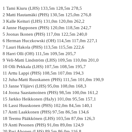
1 Tami Kiuru (LHS) 133,5m 128,5m 278,5
2 Matti Hautamäki (PHS) 130,5m 125,0m 276,8
3 Kalle Keituri (LHS) 131,0m 120,0m 262,2
4 Janne Happonen (PHS) 120,0m 118,5m 242,7
5 Joonas Ikonen (PHS) 117,0m 122,5m 240,0
6 Herman Huczkowski (OH) 114,5m 117,0m 227,1
7 Lauri Hakola (PHS) 113,5m 115,5m 222,6
8 Harri Olli (OH) 111,5m 109,5m 205,7
9 Veli-Matti Lindström (LHS) 109,5m 110,0m 201,0
10 Olli Pekkala (LHS) 107,5m 108,5m 195,7
11 Arttu Lappi (PHS) 108,5m 107,0m 194,3
12 Juha-Matti Ruuskanen (PHS) 111,5m 101,0m 190,9
13 Janne Ylijärvi (LHS) 95,0m 108,0m 168,3
14 Joona Saastamoinen (PHS) 98,5m 100,0m 161,2
15 Jarkko Heikkonen (HaJy) 101,0m 95,5m 157,1
16 Lassi Huuskonen (PHS) 102,0m 84,5m 140,1
17 Antti Laakkonen (PHS) 97,5m 86,5m 134,6
18 Teemu Pääkkönen (LHS) 103,5m 87,0m 126,3
19 Antti Pesonen (PHS) 91,0m 89,0m 124,9
20 Pasi Ahonen (LHS) 89,5m 86,0m 116,8