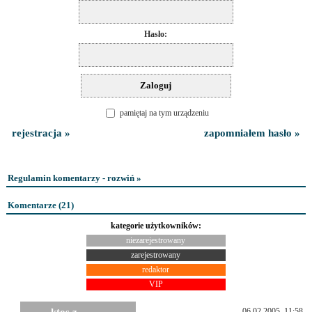
Hasło:
pamiętaj na tym urządzeniu
rejestracja »
zapomniałem hasło »
Regulamin komentarzy - rozwiń »
Komentarze (
21
)
kategorie użytkowników:
niezarejestrowany
zarejestrowany
redaktor
VIP
06.02.2005, 11:58