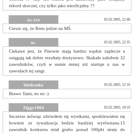
rekord skoczni, czy tylko jako nieoficjalny ??
aa xxx
05.02.2005, 22:48
Ciesze się, że Risto jedzie na MŚ.
m.
05.02.2005, 22:35
Ciekawe jest, że Finowie mają bardzo wąskie zaplecze a
osiągają tak dobre rezultaty drużynowo. Skakało zaledwie 32
zawodników, czyli w sumie mniej niż startuje u nas w
zawodach tej rangi.
biedronka
05.02.2005, 22:16
Brawo Tami, no no :)
Ziggy1984
05.02.2005, 19:10
Szczerze mówiąc zdziwiłem się wynikami, spodziewalem się
bowiem ze rywalizacja bedzie bardziej wyrównana.15
zawodnik konkursu miał grubo ponad 100pkt straty do