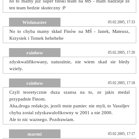
no to mamy już super fiński team na MŚ - mam nadzieje ze
ten team bedzie skuteczny :P
Wishmaster
05.02.2005, 17:33
No to chyba mamy skład Finów na MŚ - Janek, Mateusz,
Krzysiek i Tomek hehehehe
rainbow
05.02.2005, 17:20
zdyskwalifikowany, naturalnie, nie wiem skad sie bledy
wziely.
rainbow
05.02.2005, 17:18
Czyli teoretycznie duza szansa na to, ze jakis medal
przypadnie Finom.
Aha,droga redakcjo, jezeli mnie pamiec nie myli, to Vassiljev
chyba zostal zdyskawalofikowny w 2001 a nie 2000.
Ale to nic waznego. Pozdrawiam.
marmi
05.02.2005, 17:17