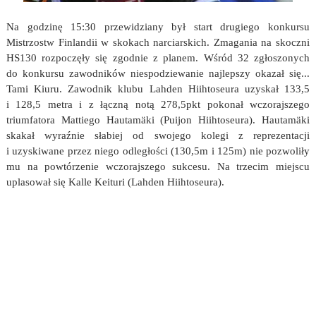
Na godzinę 15:30 przewidziany był start drugiego konkursu
Mistrzostw Finlandii w skokach narciarskich. Zmagania na skoczni
HS130 rozpoczęły się zgodnie z planem. Wśród 32 zgłoszonych
do konkursu zawodników niespodziewanie najlepszy okazał się...
Tami Kiuru. Zawodnik klubu Lahden Hiihtoseura uzyskał 133,5
i 128,5 metra i z łączną notą 278,5pkt pokonał wczorajszego
triumfatora Mattiego Hautamäki (Puijon Hiihtoseura). Hautamäki
skakał wyraźnie słabiej od swojego kolegi z reprezentacji
i uzyskiwane przez niego odległości (130,5m i 125m) nie pozwoliły
mu na powtórzenie wczorajszego sukcesu. Na trzecim miejscu
uplasował się Kalle Keituri (Lahden Hiihtoseura).