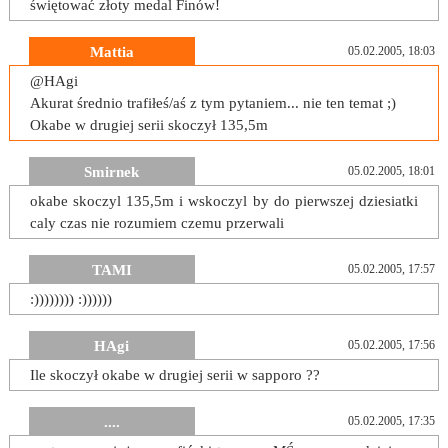
świętować złoty medal Finów!
Mattia
05.02.2005, 18:03
@HAgi
Akurat średnio trafiłeś/aś z tym pytaniem... nie ten temat ;)
Okabe w drugiej serii skoczył 135,5m
Smirnek
05.02.2005, 18:01
okabe skoczyl 135,5m i wskoczyl by do pierwszej dziesiatki
caly czas nie rozumiem czemu przerwali
TAMI
05.02.2005, 17:57
:)))))))) :))))))
HAgi
05.02.2005, 17:56
Ile skoczył okabe w drugiej serii w sapporo ??
....
05.02.2005, 17:35