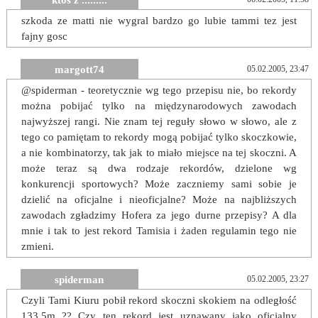
ktos z .........
szkoda ze matti nie wygral bardzo go lubie tammi tez jest
fajny gosc
margott74
05.02.2005, 23:47
@spiderman - teoretycznie wg tego przepisu nie, bo rekordy
można pobijać tylko na międzynarodowych zawodach
najwyższej rangi. Nie znam tej reguły słowo w słowo, ale z
tego co pamiętam to rekordy mogą pobijać tylko skoczkowie,
a nie kombinatorzy, tak jak to miało miejsce na tej skoczni. A
może teraz są dwa rodzaje rekordów, dzielone wg
konkurencji sportowych? Może zaczniemy sami sobie je
dzielić na oficjalne i nieoficjalne? Może na najbliższych
zawodach zgładzimy Hofera za jego durne przepisy? A dla
mnie i tak to jest rekord Tamisia i żaden regulamin tego nie
zmieni.
spiderman
05.02.2005, 23:27
Czyli Tami Kiuru pobił rekord skoczni skokiem na odległość
133.5m ?? Czy ten rekord jest uznawany jako oficjalny