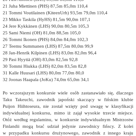
21 Juha Miettinen (PHS) 87,5m 85,0m 110,4
21 Tommi Voutilainen (KiteenUrh) 93,5m 79,0m 110,4
23 Mikko Taskila (HyHS) 81,5m 90,0m 107,1
24 Jere Kykkänen (LHS) 90,0m 80,5m 105,3
25 Sami Niemi (OH) 81,0m 88,5m 105,0
26 Tommi Ikonen (PHS) 84,0m 84,0m 102,3
27 Teemu Summanen (LHS) 87,5m 80,0m 99,9
28 Jan-Henrik Kilpinen (LHS) 83,0m 82,0m 96,4
29 Pasi Hyytiä (OH) 83,0m 82,5m 92,8
30 Tommi Hiukka (LHS) 82,0m 83,5m 82,8
31 Kalle Huusari (LHS) 80,0m 77,0m 80,0
32 Joonas Haapala (JoKu) 74,0m 65,0m 34,1
Po wczorajszym konkursie wiele osób zastanawiało się, dlaczego
Taku Takeuchi, zawodnik japoński skaczący w fińskim klubie
Puijon Hiihtoseura, nie został wzięty pod uwagę w klasyfikacji
indywidualnej konkursu, mimo iż zajął wysokie trzecie miejsce.
Otóż według regulaminu, w konkursie indywidualnym Mistrzostw
Finlandii mogą brać udział jedynie zawodnicy fińscy. Z kolei
w przypadku konkursu drużynowego, zawodnik z innego kraju