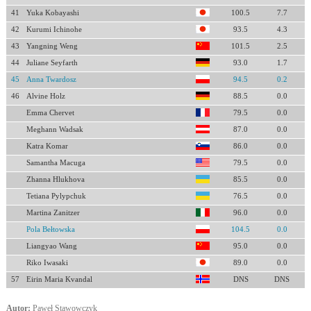
41
Yuka Kobayashi
100.5
7.7
42
Kurumi Ichinohe
93.5
4.3
43
Yangning Weng
101.5
2.5
44
Juliane Seyfarth
93.0
1.7
45
Anna Twardosz
94.5
0.2
46
Alvine Holz
88.5
0.0
Emma Chervet
79.5
0.0
Meghann Wadsak
87.0
0.0
Katra Komar
86.0
0.0
Samantha Macuga
79.5
0.0
Zhanna Hlukhova
85.5
0.0
Tetiana Pylypchuk
76.5
0.0
Martina Zanitzer
96.0
0.0
Pola Bełtowska
104.5
0.0
Liangyao Wang
95.0
0.0
Riko Iwasaki
89.0
0.0
57
Eirin Maria Kvandal
DNS
DNS
Autor:
Paweł Stawowczyk