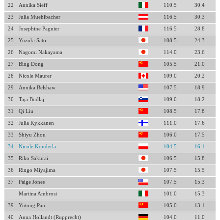
22
Annika Sieff
110.5
30.4
23
Julia Muehlbacher
116.5
30.3
24
Josephine Pagnier
116.5
28.8
25
Yuzuki Sato
108.5
24.3
26
Nagomi Nakayama
114.0
23.6
27
Bing Dong
105.5
21.0
28
Nicole Maurer
109.0
20.2
29
Annika Belshaw
107.5
18.9
30
Taja Bodlaj
109.0
18.2
31
Qi Liu
108.5
17.8
32
Julia Kykkänen
111.0
17.6
33
Shiyu Zhou
106.0
17.5
34
Nicole Konderla
104.5
16.1
35
Riko Sakurai
106.5
15.8
36
Ringo Miyajima
107.5
15.5
37
Paige Jones
107.5
15.3
Martina Ambrosi
101.0
15.3
39
Yutong Pan
105.0
13.1
40
Anna Hollandt (Rupprecht)
104.0
11.0