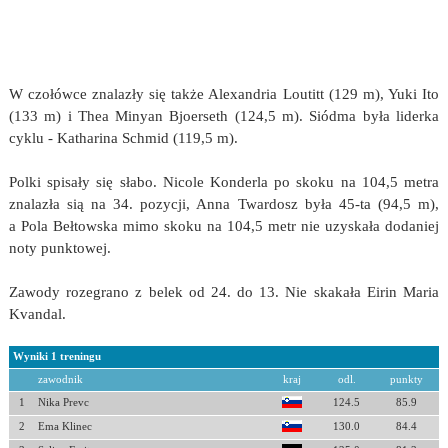
W czołówce znalazły się także Alexandria Loutitt (129 m), Yuki Ito
(133 m) i Thea Minyan Bjoerseth (124,5 m). Siódma była liderka
cyklu - Katharina Schmid (119,5 m).
Polki spisały się słabo. Nicole Konderla po skoku na 104,5 metra
znalazła sią na 34. pozycji, Anna Twardosz była 45-ta (94,5 m),
a Pola Bełtowska mimo skoku na 104,5 metr nie uzyskała dodaniej
noty punktowej.
Zawody rozegrano z belek od 24. do 13. Nie skakała Eirin Maria
Kvandal.
Wyniki 1 treningu
zawodnik
kraj
odl.
punkty
1
Nika Prevc
124.5
85.9
2
Ema Klinec
130.0
84.4