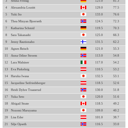
3
Selina Freitag
125.0
81.3
4
Alexandria Loutitt
129.0
77.5
5
Yuki Ito
133.0
76.6
6
Thea Minyan Bjoerseth
124.5
72.3
7
Katharina Schmid
119.5
70.3
8
Sara Takanashi
125.0
66.3
9
Jenny Rautionaho
131.5
62.2
10
Agnes Reisch
121.0
55.3
11
Anna Odine Stroem
113.0
54.8
12
Lara Malsiner
117.0
54.2
13
Eva Pinkelnig
110.5
53.2
14
Haruka Iwasa
132.5
53.1
15
Jacqueline Seifriedsberger
118.5
52.6
16
Heidi Dyhre Traaserud
130.0
51.8
17
Yuka Seto
120.0
51.6
18
Abigail Strate
118.5
49.2
19
Nozomi Maruyama
109.0
40.2
20
Lisa Eder
101.0
38.7
21
Silje Opseth
116.5
33.0