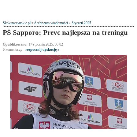
Skokinarciarskie.pl
»
Archiwum wiadomości
»
Styczeń 2025
PŚ Sapporo: Prevc najlepsza na treningu
Opublikowano:
17 stycznia 2025, 08:02
0
komentarzy -
rozpocznij dyskusję »