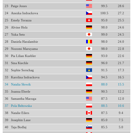
23
Paige Jones
99.5
28.6
24
Anezka Indrackova
100.5
27.2
25
Emely Torazza
95.0
25.5
26
Alvine Holz
98.0
24.6
27
Yuka Seto
99.0
24.5
28
Daniela Haralambie
98.0
24.0
29
Nozomi Maruyama
98.0
22.8
30
Pia Lilian Kuebler
93.0
22.6
31
Sina Kiechle
96.0
21.7
32
Sophie Sorschag
91.5
17.3
33
Karolina Indrackova
94.5
16.5
34
Natalia Słowik
88.0
15.5
35
Joanna Eberle
90.5
12.2
36
Samantha Macuga
87.5
12.0
37
Pola Bełtowska
88.5
10.6
38
Natalie Eilers
87.5
9.4
39
Josephin Laue
85.0
7.5
40
Taja Bodlaj
85.5
5.0