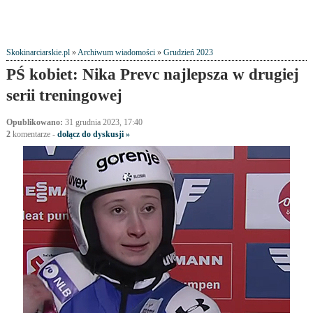
Skokinarciarskie.pl
»
Archiwum wiadomości
»
Grudzień 2023
PŚ kobiet: Nika Prevc najlepsza w drugiej
serii treningowej
Opublikowano:
31 grudnia 2023, 17:40
2
komentarze
-
dołącz do dyskusji »