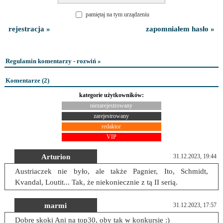
pamiętaj na tym urządzeniu
rejestracja »
zapomniałem hasło »
Regulamin komentarzy - rozwiń »
Komentarze (
2
)
kategorie użytkowników:
niezarejestrowany
zarejestrowany
redaktor
VIP
Arturion
31.12.2023, 19:44
Austriaczek nie było, ale także Pagnier, Ito, Schmidt,
Kvandal, Loutit... Tak, że niekoniecznie z tą II serią.
marmi
31.12.2023, 17:57
Dobre skoki Ani na top30, oby tak w konkursie :)