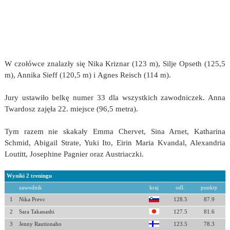
W czołówce znalazły się Nika Kriznar (123 m), Silje Opseth (125,5
m), Annika Sieff (120,5 m) i Agnes Reisch (114 m).
Jury ustawiło belkę numer 33 dla wszystkich zawodniczek. Anna
Twardosz zajęła 22. miejsce (96,5 metra).
Tym razem nie skakały Emma Chervet, Sina Arnet, Katharina
Schmid, Abigail Strate, Yuki Ito, Eirin Maria Kvandal, Alexandria
Loutitt, Josephine Pagnier oraz Austriaczki.
Wyniki 2 treningu
zawodnik
kraj
odl.
punkty
1
Nika Prevc
128.5
87.9
2
Sara Takanashi
127.5
81.6
3
Jenny Rautionaho
123.5
78.3