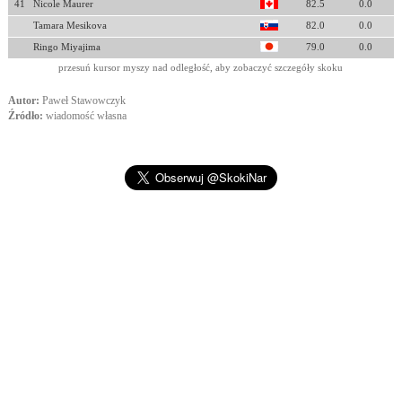
41
Nicole Maurer
82.5
0.0
Tamara Mesikova
82.0
0.0
Ringo Miyajima
79.0
0.0
przesuń kursor myszy nad odległość, aby zobaczyć szczegóły skoku
Autor:
Paweł Stawowczyk
Źródło:
wiadomość własna