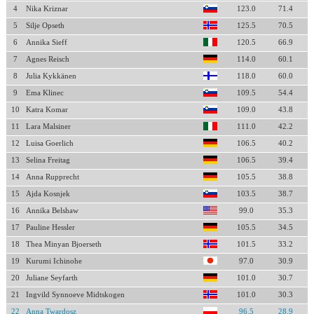
4
Nika Kriznar
123.0
71.4
5
Silje Opseth
125.5
70.5
6
Annika Sieff
120.5
66.9
7
Agnes Reisch
114.0
60.1
8
Julia Kykkänen
118.0
60.0
9
Ema Klinec
109.5
54.4
10
Katra Komar
109.0
43.8
11
Lara Malsiner
111.0
42.2
12
Luisa Goerlich
106.5
40.2
13
Selina Freitag
106.5
39.4
14
Anna Rupprecht
105.5
38.8
15
Ajda Kosnjek
103.5
38.7
16
Annika Belshaw
99.0
35.3
17
Pauline Hessler
105.5
34.5
18
Thea Minyan Bjoerseth
101.5
33.2
19
Kurumi Ichinohe
97.0
30.9
20
Juliane Seyfarth
101.0
30.7
21
Ingvild Synnoeve Midtskogen
101.0
30.3
22
Anna Twardosz
96.5
28.9