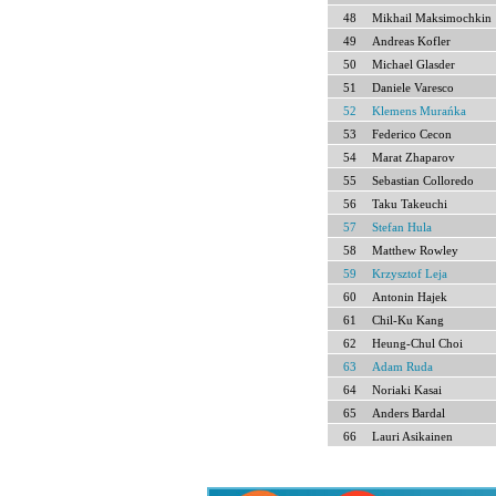
48
Mikhail Maksimochkin
49
Andreas Kofler
50
Michael Glasder
51
Daniele Varesco
52
Klemens Murańka
53
Federico Cecon
54
Marat Zhaparov
55
Sebastian Colloredo
56
Taku Takeuchi
57
Stefan Hula
58
Matthew Rowley
59
Krzysztof Leja
60
Antonin Hajek
61
Chil-Ku Kang
62
Heung-Chul Choi
63
Adam Ruda
64
Noriaki Kasai
65
Anders Bardal
66
Lauri Asikainen