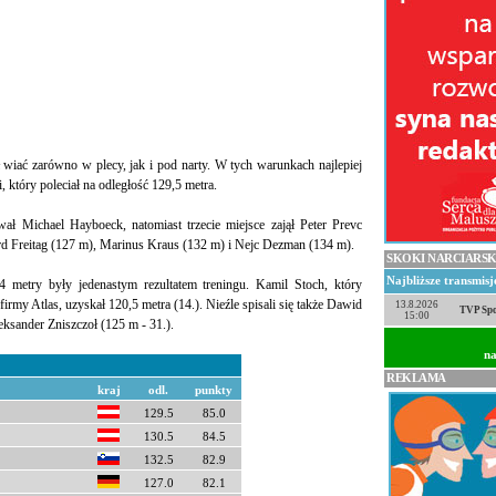
ił wiać zarówno w plecy, jak i pod narty. W tych warunkach najlepiej
, który poleciał na odległość 129,5 metra.
wał Michael Hayboeck, natomiast trzecie miejsce zajął Peter Prevc
ard Freitag (127 m), Marinus Kraus (132 m) i Nejc Dezman (134 m).
SKOKI NARCIARSK
Najbliższe transmis
4 metry były jedenastym rezultatem treningu. Kamil Stoch, który
rmy Atlas, uzyskał 120,5 metra (14.). Nieźle spisali się także Dawid
13.8.2026
TVP Spo
15:00
eksander Zniszczoł (125 m - 31.).
na
REKLAMA
kraj
odl.
punkty
129.5
85.0
130.5
84.5
132.5
82.9
127.0
82.1