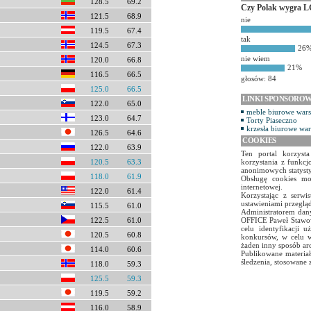
128.5
69.2
Czy Polak wygra L
121.5
68.9
nie
119.5
67.4
tak
124.5
67.3
26
nie wiem
120.0
66.8
21%
116.5
66.5
głosów: 84
125.0
66.5
LINKI SPONSORO
122.0
65.0
meble biurowe war
123.0
64.7
Torty Piaseczno
krzesła biurowe wa
126.5
64.6
COOKIES
122.0
63.9
Ten portal korzyst
120.5
63.3
korzystania z funkcj
anonimowych statyst
118.0
61.9
Obsługę cookies mo
internetowej.
122.0
61.4
Korzystając z serw
ustawieniami przegląd
115.5
61.0
Administratorem dany
122.5
61.0
OFFICE Paweł Stawow
celu identyfikacji 
120.5
60.8
konkursów, w celu w
żaden inny sposób ar
114.0
60.6
Publikowane materiał
śledzenia, stosowane 
118.0
59.3
125.5
59.3
119.5
59.2
116.0
58.9