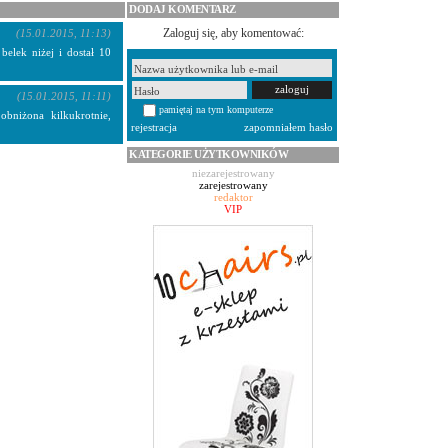
DODAJ KOMENTARZ
Zaloguj się, aby komentować:
(15.01.2015, 11:13)
elek niżej i dostał 10
(15.01.2015, 11:11)
pamiętaj na tym komputerze
bniżona kilkukrotnie,
rejestracja
zapomniałem hasło
KATEGORIE UŻYTKOWNIKÓW
niezarejestrowany
zarejestrowany
redaktor
VIP