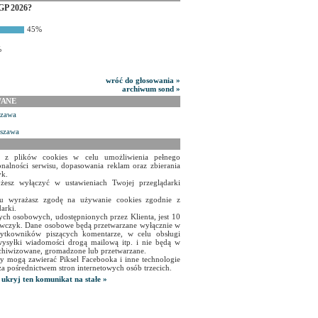
GP 2026?
45%
%
wróć do głosowania »
archiwum sond »
WANE
szawa
rszawa
a z plików cookies w celu umożliwienia pełnego
onalności serwisu, dopasowania reklam oraz zbierania
yk.
żesz wyłączyć w ustawieniach Twojej przeglądarki
isu wyrażasz zgodę na używanie cookies zgodnie z
arki.
ch osobowych, udostępnionych przez Klienta, jest 10
czyk. Dane osobowe będą przetwarzane wyłącznie w
użytkowników piszących komentarze, w celu obsługi
ysyłki wiadomości drogą mailową itp. i nie będą w
chiwizowane, gromadzone lub przetwarzane.
y mogą zawierać Piksel Facebooka i inne technologie
za pośrednictwem stron internetowych osób trzecich.
ukryj ten komunikat na stałe »