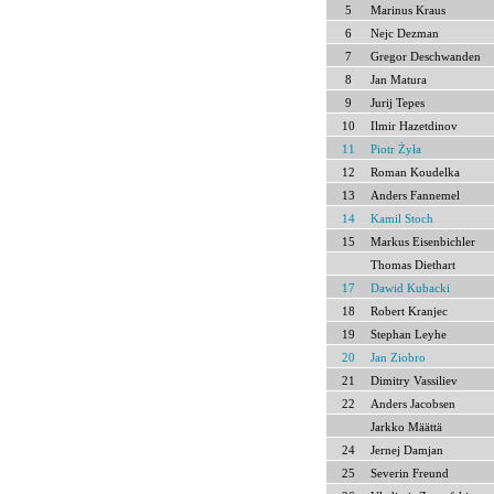
5
Marinus Kraus
6
Nejc Dezman
7
Gregor Deschwanden
8
Jan Matura
9
Jurij Tepes
10
Ilmir Hazetdinov
11
Piotr Żyła
12
Roman Koudelka
13
Anders Fannemel
14
Kamil Stoch
15
Markus Eisenbichler
Thomas Diethart
17
Dawid Kubacki
18
Robert Kranjec
19
Stephan Leyhe
20
Jan Ziobro
21
Dimitry Vassiliev
22
Anders Jacobsen
Jarkko Määttä
24
Jernej Damjan
25
Severin Freund