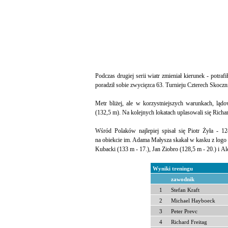
Podczas drugiej serii wiatr zmieniał kierunek - potraf
poradził sobie zwycięzca 63. Turnieju Czterech Skoczni
Metr bliżej, ale w korzystniejszych warunkach, lądo
(132,5 m). Na kolejnych lokatach uplasowali się Rich
Wśród Polaków najlepiej spisał się Piotr Żyła - 12
na obiekcie im. Adama Małysza skakał w kasku z logo fi
Kubacki (133 m - 17.), Jan Ziobro (128,5 m - 20.) i Al
Wyniki treningu
zawodnik
1
Stefan Kraft
2
Michael Hayboeck
3
Peter Prevc
4
Richard Freitag