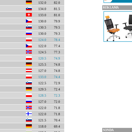
132.0
82.0
REKLAMA
134.0
81.5
133.0
81.0
130.0
79.9
130.5
79.5
130.0
79.3
124.0
78.4
122.0
77.4
124.5
77.3
120.5
74.9
125.5
74.8
127.0
74.8
133.0
74.4
122.5
72.9
129.5
72.4
128.5
72.3
127.0
72.0
122.0
71.8
122.0
71.8
121.5
70.4
118.0
69.4
SONDA