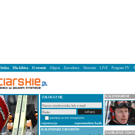
iedza
Dla kibica
O stronie
Zdjęcia
Zawodnicy
Skocznie
LIVE
Program TV
KALENDARIUM
ZALOGUJ SIĘ
pamiętaj na tym komputerze
rejestracja
zapomniałem hasło
KALENDARZ ZAWODÓW
NAJBLIŻSZE ZAW