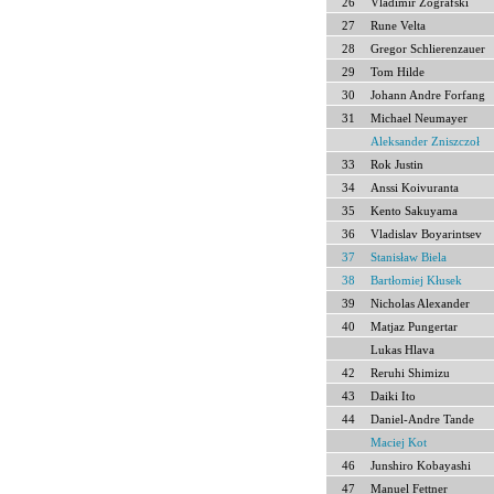
26
Vladimir Zografski
27
Rune Velta
28
Gregor Schlierenzauer
29
Tom Hilde
30
Johann Andre Forfang
31
Michael Neumayer
Aleksander Zniszczoł
33
Rok Justin
34
Anssi Koivuranta
35
Kento Sakuyama
36
Vladislav Boyarintsev
37
Stanisław Biela
38
Bartłomiej Kłusek
39
Nicholas Alexander
40
Matjaz Pungertar
Lukas Hlava
42
Reruhi Shimizu
43
Daiki Ito
44
Daniel-Andre Tande
Maciej Kot
46
Junshiro Kobayashi
47
Manuel Fettner