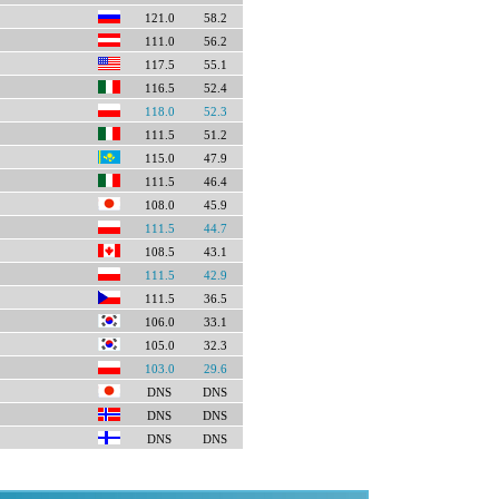
121.0
58.2
111.0
56.2
117.5
55.1
116.5
52.4
118.0
52.3
111.5
51.2
115.0
47.9
111.5
46.4
108.0
45.9
111.5
44.7
108.5
43.1
111.5
42.9
111.5
36.5
106.0
33.1
105.0
32.3
103.0
29.6
DNS
DNS
DNS
DNS
DNS
DNS