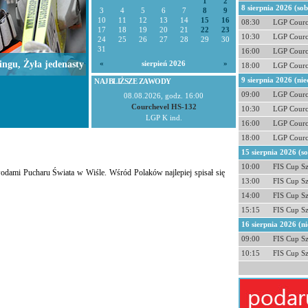
1
2
8 sierpnia 2026 (so
3
4
5
6
7
8
9
10
11
12
13
14
15
16
08:30
LGP Courc
17
18
19
20
21
22
23
10:30
LGP Courc
24
25
26
27
28
29
30
31
16:00
LGP Courc
ingu, Żyła jedenasty
«
sierpień 2026
»
18:00
LGP Courc
9 sierpnia 2026 (nie
NAJBLIŻSZE ZAWODY
09:00
LGP Courc
08.08.2026, godz. 16:00
Courchevel HS-132
10:30
LGP Courc
LGP K ind.
16:00
LGP Courc
18:00
LGP Courc
15 sierpnia 2026 (s
10:00
FIS Cup S
wodami Pucharu Świata w Wiśle. Wśród Polaków najlepiej spisał się
13:00
FIS Cup S
14:00
FIS Cup S
15:15
FIS Cup S
16 sierpnia 2026 (ni
09:00
FIS Cup S
10:15
FIS Cup S