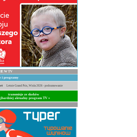
IE W TV
je i programy
rt
Letnie Grand Prix, Wisła 2026 - podsumowanie
transmisje ze skoków
jbardziej aktualny program TV »