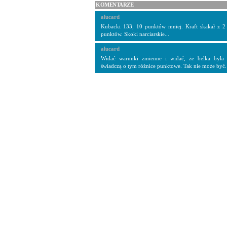
KOMENTARZE
alucard
Kubacki 133, 10 punktów mniej. Kraft skakał z 2 b
punktów. Skoki narciarskie...
alucard
Widać warunki zmienne i widać, że belka była o
świadczą o tym różnice punktowe. Tak nie może być.