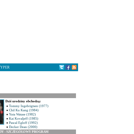
TYPER
Dziś urodziny obchodzą:
Tommy Ingebrigtsen (1977)
Chil Ku Kang (1984)
Yuta Watase (1982)
Kai Kovaljeff (1985)
Pascal Egloff (1992)
Decker Dean (2000)
ODY - SZCZEGÓŁOWY PROGRAM