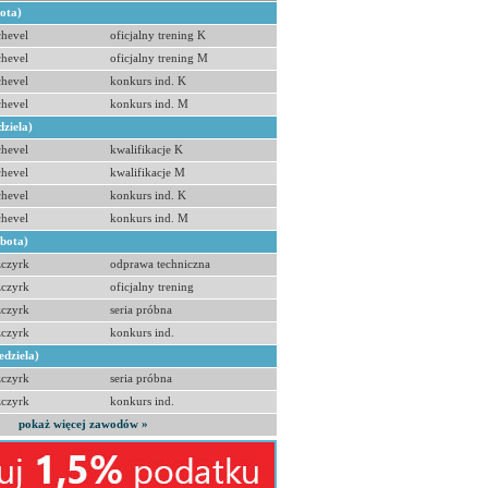
bota)
hevel
oficjalny trening K
hevel
oficjalny trening M
hevel
konkurs ind. K
hevel
konkurs ind. M
dziela)
hevel
kwalifikacje K
hevel
kwalifikacje M
hevel
konkurs ind. K
hevel
konkurs ind. M
obota)
zczyrk
odprawa techniczna
zczyrk
oficjalny trening
zczyrk
seria próbna
zczyrk
konkurs ind.
edziela)
zczyrk
seria próbna
zczyrk
konkurs ind.
pokaż więcej zawodów »