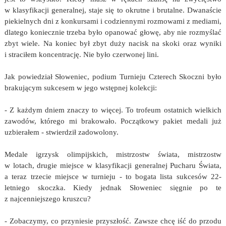
w klasyfikacji generalnej, staje się to okrutne i brutalne. Dwanaście
piekielnych dni z konkursami i codziennymi rozmowami z mediami,
dlatego koniecznie trzeba było opanować głowę, aby nie rozmyślać
zbyt wiele. Na koniec był zbyt duży nacisk na skoki oraz wyniki
i straciłem koncentrację. Nie było czerwonej lini.
Jak powiedział Słoweniec, podium Turnieju Czterech Skoczni było
brakującym sukcesem w jego wstępnej kolekcji:
- Z każdym dniem znaczy to więcej. To trofeum ostatnich wielkich
zawodów, którego mi brakowało. Początkowy pakiet medali już
uzbierałem - stwierdził zadowolony.
Medale igrzysk olimpijskich, mistrzostw świata, mistrzostw
w lotach, drugie miejsce w klasyfikacji generalnej Pucharu Świata,
a teraz trzecie miejsce w turnieju - to bogata lista sukcesów 22-
letniego skoczka. Kiedy jednak Słoweniec sięgnie po te
z najcenniejszego kruszcu?
- Zobaczymy, co przyniesie przyszłość. Zawsze chcę iść do przodu