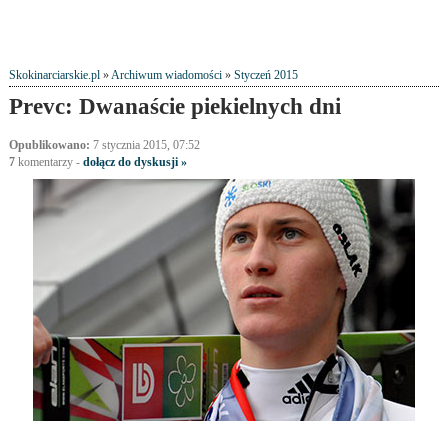
Skokinarciarskie.pl
»
Archiwum wiadomości
»
Styczeń 2015
Prevc: Dwanaście piekielnych dni
Opublikowano:
7 stycznia 2015, 07:52
7
komentarzy
-
dołącz do dyskusji »