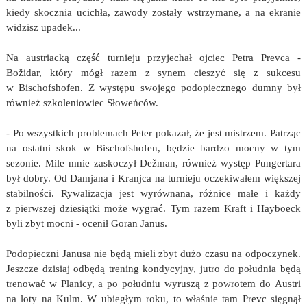
kiedy skocznia ucichła, zawody zostały wstrzymane, a na ekranie
widzisz upadek...
Na austriacką część turnieju przyjechał ojciec Petra Prevca -
Božidar, który mógł razem z synem cieszyć się z sukcesu
w Bischofshofen. Z występu swojego podopiecznego dumny był
również szkoleniowiec Słoweńców.
- Po wszystkich problemach Peter pokazał, że jest mistrzem. Patrząc
na ostatni skok w Bischofshofen, będzie bardzo mocny w tym
sezonie. Mile mnie zaskoczył Dežman, również występ Pungertara
był dobry. Od Damjana i Kranjca na turnieju oczekiwałem większej
stabilności. Rywalizacja jest wyrównana, różnice małe i każdy
z pierwszej dziesiątki może wygrać. Tym razem Kraft i Hayboeck
byli zbyt mocni - ocenił Goran Janus.
Podopieczni Janusa nie będą mieli zbyt dużo czasu na odpoczynek.
Jeszcze dzisiaj odbędą trening kondycyjny, jutro do południa będą
trenować w Planicy, a po południu wyruszą z powrotem do Austri
na loty na Kulm. W ubiegłym roku, to właśnie tam Prevc sięgnął