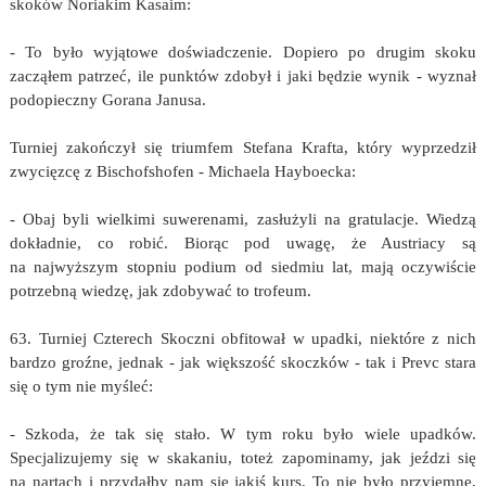
skoków Noriakim Kasaim:
- To było wyjątowe doświadczenie. Dopiero po drugim skoku
zacząłem patrzeć, ile punktów zdobył i jaki będzie wynik - wyznał
podopieczny Gorana Janusa.
Turniej zakończył się triumfem Stefana Krafta, który wyprzedził
zwycięzcę z Bischofshofen - Michaela Hayboecka:
- Obaj byli wielkimi suwerenami, zasłużyli na gratulacje. Wiedzą
dokładnie, co robić. Biorąc pod uwagę, że Austriacy są
na najwyższym stopniu podium od siedmiu lat, mają oczywiście
potrzebną wiedzę, jak zdobywać to trofeum.
63. Turniej Czterech Skoczni obfitował w upadki, niektóre z nich
bardzo groźne, jednak - jak większość skoczków - tak i Prevc stara
się o tym nie myśleć:
- Szkoda, że tak się stało. W tym roku było wiele upadków.
Specjalizujemy się w skakaniu, toteż zapominamy, jak jeździ się
na nartach i przydałby nam się jakiś kurs. To nie było przyjemne,