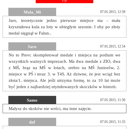
VIP
Mala_Mi
07.01.2015, 12:59
Jaro, teoretycznie jedno pierwsze miejsce ma - mała
kryształowa kula za loty w ubiegłym sezonie. I oby po złoty
medal sięgnął w Falun..
Jaro
07.01.2015, 12:54
No to Prevc skompletował medale i miejsca na podium we
wszystkich ważnych imprezach. Ma dwa medale z ZIO, dwa
z MŚ, brąz na MŚ w lotach, srebro na MŚ Juniorów, 2.
miejsce w PŚ i teraz 3. w T4S. Aż dziwne, że jest wciąż bez
złota/1. miejsca. Ale jeśli utrzyma formę, to za 10 lat może
być jeden z najbardziej utytułowanych skoczków w historii.
Samo
07.01.2015, 11:50
Małysz do skoków nie wróci, ma inne zajęcie.
daf
07.01.2015, 11:33