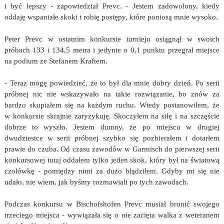
i być lepszy - zapowiedział Prevc. - Jestem zadowolony, kiedy
oddaję wspaniałe skoki i robię postępy, które poniosą mnie wysoko.
Peter Prevc w ostatnim konkursie turnieju osiągnął w swoich
próbach 133 i 134,5 metra i jedynie o 0,1 punktu przegrał miejsce
na podium ze Stefanem Kraftem.
- Teraz mogę powiedzieć, że to był dla mnie dobry dzień. Po serii
próbnej nic nie wskazywało na takie rozwiązanie, bo znów za
bardzo skupiałem się na każdym ruchu. Wtedy postanowiłem, że
w konkursie skrajnie zaryzykuję. Skoczyłem na siłę i na szczęście
dobrze to wyszło. Jestem dumny, że po miejscu w drugiej
dwudziestce w serii próbnej szybko się pozbierałem i dotarłem
prawie do czuba. Od czasu zawodów w Garmisch do pierwszej serii
konkursowej tutaj oddałem tylko jeden skok, który był na światową
czołówkę - pomiędzy nimi za dużo błądziłem. Gdyby mi się nie
udało, nie wiem, jak byśmy rozmawiali po tych zawodach.
Podczas konkursu w Bischofshofen Prevc musiał bronić swojego
trzeciego miejsca - wywiązała się o nie zacięta walka z weteranem