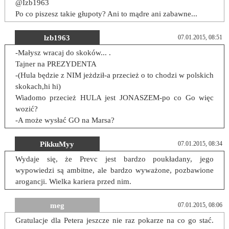
@Izb1963
Po co piszesz takie głupoty? Ani to mądre ani zabawne...
lzb1963
07.01.2015, 08:51
-Małysz wracaj do skoków... .
Tajner na PREZYDENTA
-(Hula będzie z NIM jeżdził-a przecież o to chodzi w polskich
skokach,hi hi)
Wiadomo przecież HULA jest JONASZEM-po co Go więc
wozić?
-A może wysłać GO na Marsa?
PikkuMyy
07.01.2015, 08:34
Wydaje się, że Prevc jest bardzo poukładany, jego
wypowiedzi są ambitne, ale bardzo wyważone, pozbawione
arogancji. Wielka kariera przed nim.
meg
07.01.2015, 08:06
Gratulacje dla Petera jeszcze nie raz pokarze na co go stać.