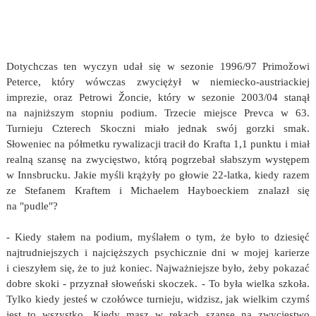
Dotychczas ten wyczyn udał się w sezonie 1996/97 Primožowi
Peterce, który wówczas zwyciężył w niemiecko-austriackiej
imprezie, oraz Petrowi Žoncie, który w sezonie 2003/04 stanął
na najniższym stopniu podium. Trzecie miejsce Prevca w 63.
Turnieju Czterech Skoczni miało jednak swój gorzki smak.
Słoweniec na półmetku rywalizacji tracił do Krafta 1,1 punktu i miał
realną szansę na zwycięstwo, którą pogrzebał słabszym występem
w Innsbrucku. Jakie myśli krążyły po głowie 22-latka, kiedy razem
ze Stefanem Kraftem i Michaelem Hayboeckiem znalazł się
na "pudle"?
- Kiedy stałem na podium, myślałem o tym, że było to dziesięć
najtrudniejszych i najcięższych psychicznie dni w mojej karierze
i cieszyłem się, że to już koniec. Najważniejsze było, żeby pokazać
dobre skoki - przyznał słoweński skoczek. - To była wielka szkoła.
Tylko kiedy jesteś w czołówce turnieju, widzisz, jak wielkim czymś
jest to wszystko. Kiedy masz w rękach szansę na zwycięstwo