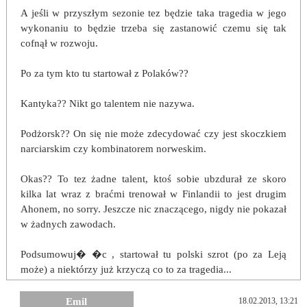
A jeśli w przyszłym sezonie tez będzie taka tragedia w jego
wykonaniu to będzie trzeba się zastanowić czemu się tak
cofnął w rozwoju.
Po za tym kto tu startował z Polaków??
Kantyka?? Nikt go talentem nie nazywa.
Podżorsk?? On się nie może zdecydować czy jest skoczkiem
narciarskim czy kombinatorem norweskim.
Okas?? To tez żadne talent, ktoś sobie ubzdurał ze skoro
kilka lat wraz z braćmi trenował w Finlandii to jest drugim
Ahonem, no sorry. Jeszcze nic znaczącego, nigdy nie pokazał
w żadnych zawodach.
Podsumowuj� �c , startował tu polski szrot (po za Leją
może) a niektórzy już krzyczą co to za tragedia...
Emil
18.02.2013, 13:21