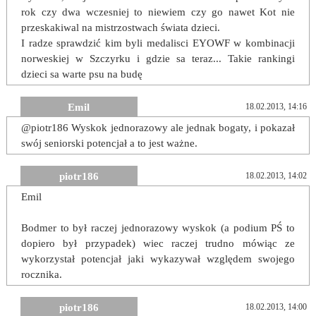
rok czy dwa wczesniej to niewiem czy go nawet Kot nie
przeskakiwal na mistrzostwach świata dzieci.
I radze sprawdzić kim byli medalisci EYOWF w kombinacji
norweskiej w Szczyrku i gdzie sa teraz... Takie rankingi
dzieci sa warte psu na budę
Emil
18.02.2013, 14:16
@piotr186 Wyskok jednorazowy ale jednak bogaty, i pokazał
swój seniorski potencjał a to jest ważne.
piotr186
18.02.2013, 14:02
Emil
Bodmer to był raczej jednorazowy wyskok (a podium PŚ to
dopiero był przypadek) wiec raczej trudno mówiąc ze
wykorzystał potencjał jaki wykazywał względem swojego
rocznika.
piotr186
18.02.2013, 14:00