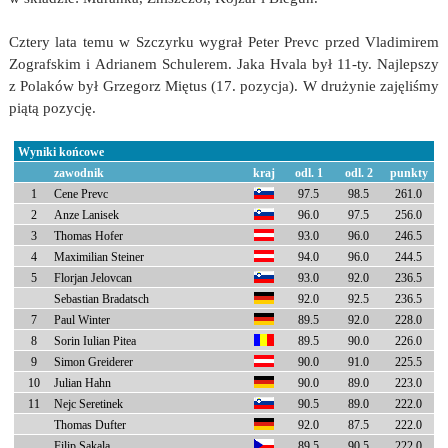
Cztery lata temu w Szczyrku wygrał Peter Prevc przed Vladimirem
Zografskim i Adrianem Schulerem. Jaka Hvala był 11-ty. Najlepszy
z Polaków był Grzegorz Miętus (17. pozycja). W drużynie zajęliśmy
piątą pozycję.
Wyniki końcowe
zawodnik
kraj
odl. 1
odl. 2
punkty
1
Cene Prevc
97.5
98.5
261.0
2
Anze Lanisek
96.0
97.5
256.0
3
Thomas Hofer
93.0
96.0
246.5
4
Maximilian Steiner
94.0
96.0
244.5
5
Florjan Jelovcan
93.0
92.0
236.5
Sebastian Bradatsch
92.0
92.5
236.5
7
Paul Winter
89.5
92.0
228.0
8
Sorin Iulian Pitea
89.5
90.0
226.0
9
Simon Greiderer
90.0
91.0
225.5
10
Julian Hahn
90.0
89.0
223.0
11
Nejc Seretinek
90.5
89.0
222.0
Thomas Dufter
92.0
87.5
222.0
Filip Sakala
89.5
90.5
222.0