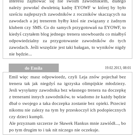
interesu zajmować się nie swoim zawodnikiem, dlatego
należy powołać dwuletnią kadrę EYOWF w której by było
sześciu najlepszych zawodników z roczników skaczących na
zawodach a jej trenerem byłby ktoś nie związany z żadnym
klubem czy SMS. Co do samych przygotowań na EYOWF, to
kiedyś czytałem blog jednego trenera snowboardu co miałbyś
odpowiedzialny za przygotowanie zawodników do tych
zawodach. Jeśli wszędzie jest taki bałagan, to wyników nigdy
nie będzie...
do Emila
19.02.2013, 08:01
Emil więc masz odpowioedz, czyli Leja znów pojechał bez
trenera tak jak niegdyś na igrzyska olimpijskie młodziezy.
Jesli wysyłamy zawodnika bez własnego trenera na doczepkę
z trenerami innych zawodników, to wiadomo że każdy będzie
dbał o swojego a taka doczepka zostanie bez opieki. Przecież
nikomu nie zalezy na tym by przeskoczył ich podopiecznych
czy dzieci kumpli.
Ale przyznam szczerze że Sławek Hankus mnie zawiódł..., bo
po tym drugim to i tak nit niczego nie oczekuje.