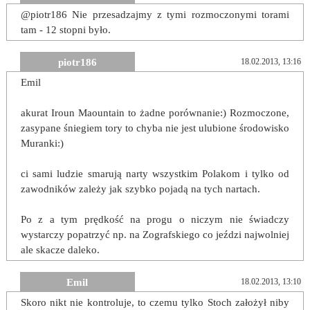
@piotr186 Nie przesadzajmy z tymi rozmoczonymi torami
tam - 12 stopni było.
piotr186
18.02.2013, 13:16
Emil
akurat Iroun Maountain to żadne porównanie:) Rozmoczone,
zasypane śniegiem tory to chyba nie jest ulubione środowisko
Muranki:)
ci sami ludzie smarują narty wszystkim Polakom i tylko od
zawodników zależy jak szybko pojadą na tych nartach.
Po z a tym prędkość na progu o niczym nie świadczy
wystarczy popatrzyć np. na Zografskiego co jeździ najwolniej
ale skacze daleko.
Emil
18.02.2013, 13:10
Skoro nikt nie kontroluje, to czemu tylko Stoch założył niby