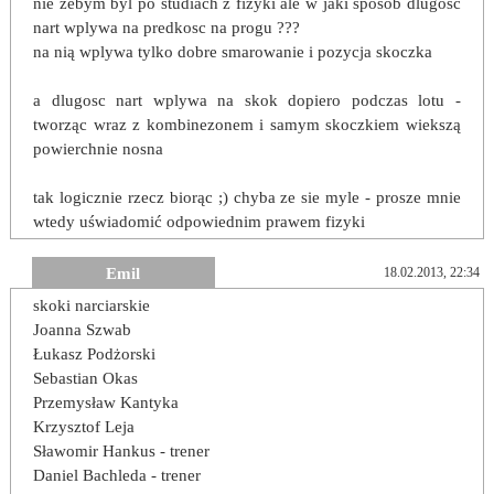
nie zebym byl po studiach z fizyki ale w jaki sposob dlugosc
nart wplywa na predkosc na progu ???
na nią wplywa tylko dobre smarowanie i pozycja skoczka
a dlugosc nart wplywa na skok dopiero podczas lotu -
tworząc wraz z kombinezonem i samym skoczkiem wiekszą
powierchnie nosna
tak logicznie rzecz biorąc ;) chyba ze sie myle - prosze mnie
wtedy uświadomić odpowiednim prawem fizyki
Emil
18.02.2013, 22:34
skoki narciarskie
Joanna Szwab
Łukasz Podżorski
Sebastian Okas
Przemysław Kantyka
Krzysztof Leja
Sławomir Hankus - trener
Daniel Bachleda - trener