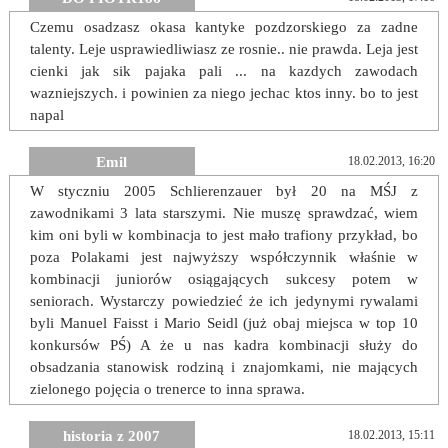
Czemu osadzasz okasa kantyke pozdzorskiego za zadne
talenty. Leje usprawiedliwiasz ze rosnie.. nie prawda. Leja jest
cienki jak sik pajaka pali ... na kazdych zawodach
wazniejszych. i powinien za niego jechac ktos inny. bo to jest
napal
Emil
18.02.2013, 16:20
W styczniu 2005 Schlierenzauer był 20 na MŚJ z
zawodnikami 3 lata starszymi. Nie muszę sprawdzać, wiem
kim oni byli w kombinacja to jest mało trafiony przykład, bo
poza Polakami jest najwyższy współczynnik właśnie w
kombinacji juniorów osiągających sukcesy potem w
seniorach. Wystarczy powiedzieć że ich jedynymi rywalami
byli Manuel Faisst i Mario Seidl (już obaj miejsca w top 10
konkursów PŚ) A że u nas kadra kombinacji służy do
obsadzania stanowisk rodziną i znajomkami, nie mających
zielonego pojęcia o trenerce to inna sprawa.
historia z 2007
18.02.2013, 15:11