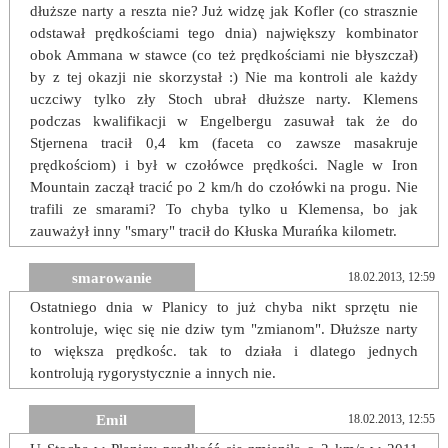
dłuższe narty a reszta nie? Już widzę jak Kofler (co strasznie
odstawał prędkościami tego dnia) największy kombinator
obok Ammana w stawce (co też prędkościami nie błyszczał)
by z tej okazji nie skorzystał :) Nie ma kontroli ale każdy
uczciwy tylko zły Stoch ubrał dłuższe narty. Klemens
podczas kwalifikacji w Engelbergu zasuwał tak że do
Stjernena tracił 0,4 km (faceta co zawsze masakruje
prędkościom) i był w czołówce prędkości. Nagle w Iron
Mountain zaczął tracić po 2 km/h do czołówki na progu. Nie
trafili ze smarami? To chyba tylko u Klemensa, bo jak
zauważył inny "smary" tracił do Kłuska Murańka kilometr.
smarowanie
18.02.2013, 12:59
Ostatniego dnia w Planicy to już chyba nikt sprzętu nie
kontroluje, więc się nie dziw tym "zmianom". Dłuższe narty
to większa prędkośc. tak to działa i dlatego jednych
kontrolują rygorystycznie a innych nie.
Emil
18.02.2013, 12:55