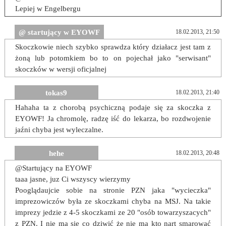
Lepiej w Engelbergu
@ startujący w EYOWF
18.02.2013, 21:50
Skoczkowie niech szybko sprawdza który działacz jest tam z
żoną lub potomkiem bo to on pojechał jako "serwisant"
skoczków w wersji oficjalnej
tokas9
18.02.2013, 21:40
Hahaha ta z chorobą psychiczną podaje się za skoczka z
EYOWF! Ja chromolę, radzę iść do lekarza, bo rozdwojenie
jaźni chyba jest wyleczalne.
hehe
18.02.2013, 20:48
@Startujący na EYOWF
taaa jasne, juz Ci wszyscy wierzymy
Pooglądaujcie sobie na stronie PZN jaka "wycieczka"
imprezowiczów była ze skoczkami chyba na MSJ. Na takie
imprezy jedzie z 4-5 skoczkami ze 20 "osób towarzyszacych"
z PZN. I nie ma się co dziwić że nie ma kto nart smarować