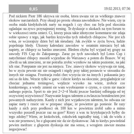
0,05
19.02.2013, 07:56
Pod nickiem Piotr 186 ukrywa sie osoba, ktora uwaza sie za wielkiego znawce
skokow narciarskich. Przy okazji po prostu obraza zawodnikow. Nie wiem, czy ta
osoba miala kiedykolwiek narty na nogach i czy choc raz byla pod skocznia
ogladajac na zywo przynajmniej trening. Te dyskusje o skokach na tym forum to
w wiekszosci sterta smieci. Ci, ktorzy pisza takie idiotyczne komentarze nie zdaja
sobie sprawy z tego, jak bardzo krzywdza tych mlodych chlopcow. Nie jest ich
wina, ze wczorajszy dzien byl tak nieudany. Jak zwykle w zyciu bywa, ludzie
popelniaja bledy. Ulozony kalendarz zawodow w ostatnim miesiacu byl tak
napiety, ze chlopcy sa bardzo zmeczeni. Bledem chyba byl wyjazd tej grupy na
zawody FIS Cup do Zakopanego. Zaraz po tych zawodach byl Lotos Cup i
natychmiast chlopcy musieli wyjezdzac do Warszawy a potem do Brasov. W tej
chwili sa tak zmeczeni, ze nie potrafia zrobic wynikow na takim poziomie, na jaki
ich stac. Potepianie nie jest na miejscu. Tzw. znawcy skokow wyzywaja sie tutaj,
bo w zyciu pewnie nic nie osiagneli i nigdy przy takiej postawie w stosunku do
innych nie osiagna. Frustracja rodzi chec wyzycia sie na innych i pokazania jacy
oni sa do kitu. Wezcie tylki w garsc i idzcie kiedys na skocznie, przygladnijcie sie
chociaz jednamu treningowi, wejdzcie wysoko na wieze, zrobcie cos
komkretnego, a wtedy zmieni sie wam wyobrazenie o czyms, o czym nie macie
zadnego pojecia. Sport to nie jest 2+2=4 Skoki jeszcze bardziej odbiegaja od tej
oczywistej oczywistosci! Nazywanie kogos talentem a zwlaszcza beztalenciem jest
powaznych naduzyciem. Kazdy z nich jest wyjatkowym talentem, bo odwaza sie
zapiac narty i rzucic sie w przepasc ufajac, ze powietrze go poniesie. Ile razy
kazdy z nich przy predkosci ok 100 km w powietrzu zrobil salto a mimo
wszystko poszedl jeszcze raz na gore? Ktory z was tu krytykujacych bylby do
tego zdolny? Wiem, ze ktokolwiek, cokolwiek napisalby tutaj, i tak do wielu z
was nie przemowi, bo z glupcami nie da sie dyskutowac. Jak to kiedys powiedzial
pewien medrzec z glupcem dyskusja nie ma sensu, z wrogiem zawsze mozna
negocjowac!