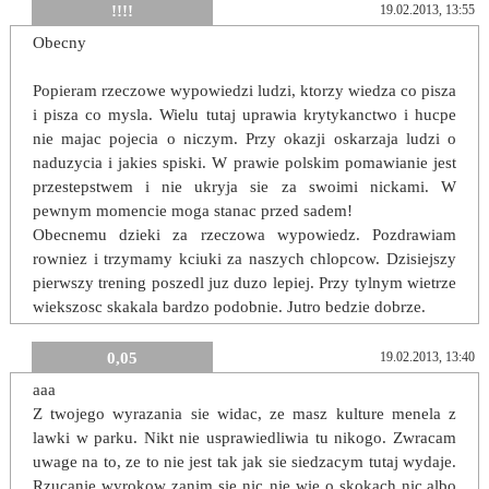
!!!!
19.02.2013, 13:55
Obecny
Popieram rzeczowe wypowiedzi ludzi, ktorzy wiedza co pisza
i pisza co mysla. Wielu tutaj uprawia krytykanctwo i hucpe
nie majac pojecia o niczym. Przy okazji oskarzaja ludzi o
naduzycia i jakies spiski. W prawie polskim pomawianie jest
przestepstwem i nie ukryja sie za swoimi nickami. W
pewnym momencie moga stanac przed sadem!
Obecnemu dzieki za rzeczowa wypowiedz. Pozdrawiam
rowniez i trzymamy kciuki za naszych chlopcow. Dzisiejszy
pierwszy trening poszedl juz duzo lepiej. Przy tylnym wietrze
wiekszosc skakala bardzo podobnie. Jutro bedzie dobrze.
0,05
19.02.2013, 13:40
aaa
Z twojego wyrazania sie widac, ze masz kulture menela z
lawki w parku. Nikt nie usprawiedliwia tu nikogo. Zwracam
uwage na to, ze to nie jest tak jak sie siedzacym tutaj wydaje.
Rzucanie wyrokow zanim sie nic nie wie o skokach nic,albo