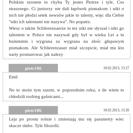
Polskim szrotem to chyba Ty jestes Piotrze i tyle. Cos
strasznego. Ci juniorzy nie dali łapówek pismakom i nikt o
nich nie płodzi setek newsów jakie to talenty, więc dla Ciebie
"nikt ich talentami nie nazywa". No popatrz.
Wiesz o takim Schlierenzaerze to tez nikt nie słyszał i nikt go
talentem w Polsce nie nazywał gdy był w wieku Lei a tu
bummmm i wygrana za wygrana na złośc głupawym
pismakom. Ale Schlierenzauer miał szczęscie, miał mu kto
narty posmarowac jak nalezy
piotr186
18.02.2013, 13:27
Emil
No to może tym razem, w poprzednim roku, o ile wiem to
chłodzili rozbieg gaśnicami...
piotr186
18.02.2013, 13:26
Leja po prostu rośnie i zmieniają mu się parametry wiec
skacze słabo. Tyle filozofii.