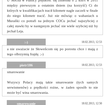
U Stocha w Planicy prędkość się zmieniła o 2 km/s w 2011
między pierwszym a ostatnim dniem (na korzyść) Ci do
których w kwalifikacjach tracił kilometr nagle zaczeli w finale
do niego kilometr tracić. Już nie mówiąc o wahaniach u
Murańki co potrafi na jednym COCu jechać najszybciej z
całej stawki by w następnym jechać nie wiele szybciej niż by
jechał Leja.
:-)
18.02.2013, 12:53
a nie uważacie że Słoweńcom się po porostu chce i mają z
tego olbrzymią frajdę. ;-)
piotr186
18.02.2013, 12:53
smarowanie
Wszyscy Polacy mają takie smarowanie (tych samych
serwismenów) a prędkości rożne, w żaden sposób to nie
może być wina smarowania.
smarowanie
18.02.2013, 12:50