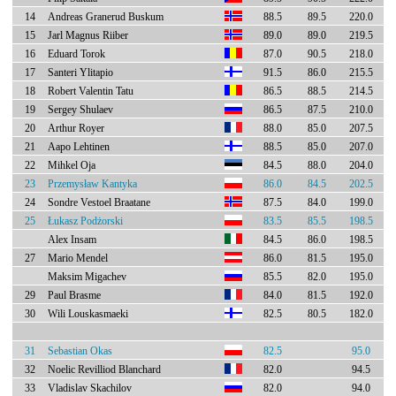
14
Andreas Granerud Buskum
88.5
89.5
220.0
15
Jarl Magnus Riiber
89.0
89.0
219.5
16
Eduard Torok
87.0
90.5
218.0
17
Santeri Ylitapio
91.5
86.0
215.5
18
Robert Valentin Tatu
86.5
88.5
214.5
19
Sergey Shulaev
86.5
87.5
210.0
20
Arthur Royer
88.0
85.0
207.5
21
Aapo Lehtinen
88.5
85.0
207.0
22
Mihkel Oja
84.5
88.0
204.0
23
Przemysław Kantyka
86.0
84.5
202.5
24
Sondre Vestoel Braatane
87.5
84.0
199.0
25
Łukasz Podżorski
83.5
85.5
198.5
Alex Insam
84.5
86.0
198.5
27
Mario Mendel
86.0
81.5
195.0
Maksim Migachev
85.5
82.0
195.0
29
Paul Brasme
84.0
81.5
192.0
30
Wili Louskasmaeki
82.5
80.5
182.0
31
Sebastian Okas
82.5
95.0
32
Noelic Revilliod Blanchard
82.0
94.5
33
Vladislav Skachilov
82.0
94.0