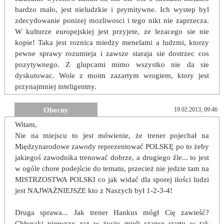
bardzo malo, jest nieludzkie i prymitywne. Ich wystep byl
zdecydowanie ponizej mozliwosci i tego nikt nie zaprzecza.
W kulturze europejskiej jest przyjete, ze lezacego sie nie
kopie! Taka jest roznica miedzy menelami a ludzmi, ktorzy
pewne sprawy rozumieja i zawsze staraja sie dostrzec cos
pozytywnego. Z glupcami mimo wszystko nie da sie
dyskutowac. Wole z moim zazartym wrogiem, ktory jest
przynajmniej inteligentny.
Obecny
19.02.2013, 09:46
Witam,
Nie na miejscu to jest mówienie, że trener pojechał na
Międzynarodowe zawody reprezentować POLSKĘ po to żeby
jakiegoś zawodnika trenować dobrze, a drugiego źle... to jest
w ogóle chore podejście do tematu, przecież nie jedzie tam na
MISTRZOSTWA POLSKI co jak widać dla sporej ilości ludzi
jest NAJWAŻNIEJSZE kto z Naszych był 1-2-3-4!
Druga sprawa... Jak trener Hankus mógł Cię zawieść?
Chłopaki pierwszy raz w życiu mieli szanse startu w tak