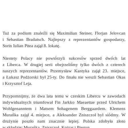
Tuż za podium znaleźli się Maximilian Steiner, Florjan Jelovcan
i Sebastian Bradatsch. Najlepszy z reprezentantów gospodarzy,
Sorin Iulian Pitea zajął 8. lokatę.
Niestety Polacy nie powtórzyli sukcesów sprzed dwóch lat
z Liberca. W drugiej serii obejrzeliśmy tylko dwóch z czterech
naszych reprezentantów. Przemysław Kantyka zajął 23. miejsce,
a Łukasz Podżorski był 25-ty. Do finału nie weszli Sebastian Okas
i Krzysztof Leja.
Przypomnijmy, że dwa lata temu w czeskim Libercu w zawodach
indywidualnych triumfował Fin Jarkko Maeaettae przed Ulrichem
Wohlgenanntem i Matsem Sohagenem Berggaardem. Klemens
Murańka zajął 4. miejsce, a Aleksander Zniszczoł był siódmy. W
drużynie poszło nam znacznie lepiej. Polska zdobyła złoto
w składzie: Murańka, Zniszczoł, Kojzar i Biegun.