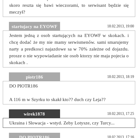
skoro reszta się bawi wieczorami, to serwisant będzie się
meczył?
startujacy na EYOWF
18.02.2013, 19:00
Jestem jedną z osob startujących na EYOWF w skokach. i
chcę dodać że my nie mamy serwismenów. sami smarujemy
narty a predkosci najazdowe sa w 70% zależne od dojazdu.
prosze o nie wypowiadanie sie osob ktorzy nie maja pojecia o
skokach .
piotr186
18.02.2013, 18:19
DO PIOTR186
A 116 m w Szyrku to skakł kto?? duch czy Leja??
wirek1878
18.02.2013, 17:25
Ukraina i Slowacja - wstyd. Zeby Lotysze, czy Turcy...
DO PIOTR186
18.02.2013, 17:16