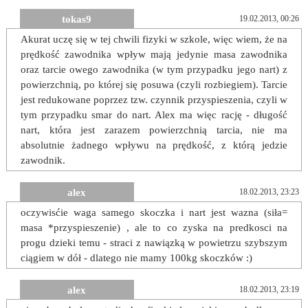
tokas9
19.02.2013, 00:26
Akurat uczę się w tej chwili fizyki w szkole, więc wiem, że na
prędkość zawodnika wpływ mają jedynie masa zawodnika
oraz tarcie owego zawodnika (w tym przypadku jego nart) z
powierzchnią, po której się posuwa (czyli rozbiegiem). Tarcie
jest redukowane poprzez tzw. czynnik przyspieszenia, czyli w
tym przypadku smar do nart. Alex ma więc rację - długość
nart, która jest zarazem powierzchnią tarcia, nie ma
absolutnie żadnego wpływu na prędkość, z którą jedzie
zawodnik.
alex
18.02.2013, 23:23
oczywisćie waga samego skoczka i nart jest wazna (siła=
masa *przyspieszenie) , ale to co zyska na predkosci na
progu dzieki temu - straci z nawiązką w powietrzu szybszym
ciągiem w dół - dlatego nie mamy 100kg skoczków :)
alex
18.02.2013, 23:19