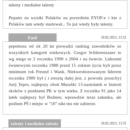
talenty i medialne talenty
Popatrz na wyniki Polaków na porzednim EYOF-e i kto z
Polaków tam wtedy startował... To już wtedy były talenty.
Emil
18.02.2013, 13:52
pepeleusz od ok 20 lat prowadzi ranking zawodników ze
wszystkich kategorii wiekowych. Gregor Schlierenzauer to
wg niego nr 2 rocznika 1990 z 2004 r na świecie. Liderami
światowymi rocznika 1988 przed 15 rokiem życia byli przez
minimum rok Freund i Wank. Niekwestionowanym liderem
rocznika 1989 był ( i zresztą dalej jest, z powodu posuchy)
Jurij Tepes, najlepszy obok Murańki 13-nastolatek w historii
skoków z punktami PK w tym wieku. Z rocznika 91 jako 14
latek najlepszy był Bodmer, wprawdzie teraz załamka, ale
podium PŚ i miejsc w "10" nikt mu nie zabierze.
talenty i medialne talenty
18.02.2013, 13:35