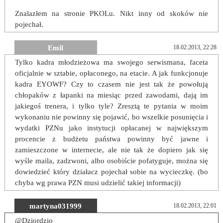
Znalazłem na stronie PKOLu. Nikt inny od skoków nie
pojechał.
Emil
18.02.2013, 22:28
Tylko kadra młodzieżowa ma swojego serwismana, faceta
oficjalnie w sztabie, opłaconego, na etacie. A jak funkcjonuje
kadra EYOWF? Czy to czasem nie jest tak że powołują
chłopaków z łapanki na miesiąc przed zawodami, dają im
jakiegoś trenera, i tylko tyle? Zresztą te pytania w moim
wykonaniu nie powinny się pojawić, bo wszelkie posunięcia i
wydatki PZNu jako instytucji opłacanej w największym
procencie z budżetu państwa powinny być jawne i
zamieszczone w internecie, ale nie tak że dopiero jak się
wyśle maila, zadzwoni, albo osobiście pofatyguje, można się
dowiedzieć który działacz pojechał sobie na wycieczkę. (bo
chyba wg prawa PZN musi udzielić takiej informacji)
martyna031999
18.02.2013, 22:01
@Dziordzio