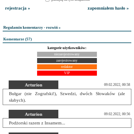
rejestracja »
zapomniałem hasło »
Regulamin komentarzy - rozwiń »
Komentarze (
57
)
kategorie użytkowników:
niezarejestrowany
zarejestrowany
redaktor
VIP
Arturion
09.02.2022, 00:58
Bułgar (nie Zografski!), Szwedzi, dwóch Słowaków (ale
słabych).
Arturion
09.02.2022, 00:56
Podżorski razem z Insamem...