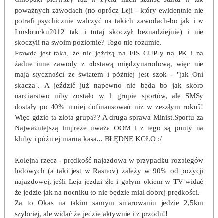
poważnych zawodach (no oprócz Leji - który ewidentnie nie
potrafi psychicznie walczyć na takich zawodach-bo jak i w
Innsbrucku2012 tak i tutaj skoczył beznadziejnie) i nie
skoczyli na swoim poziomie? Tego nie rozumie.
Prawda jest taka, że nie jeżdzą na FIS CUP-y na PK i na
żadne inne zawody z obstawą międzynarodową, więc nie
mają styczności ze światem i później jest szok - "jak Oni
skaczą". A jeździć już napewno nie będą bo jak skoro
narciarstwo niby zostało w 1 grupie sportów, ale SMSy
dostały po 40% mniej dofinansowań niż w zeszłym roku?!
Więc gdzie ta zlota grupa?? A druga sprawa Minist.Sportu za
Najważniejszą impreze uważa OOM i z tego są punty na
kluby i później marna kasa... BŁĘDNE KOŁO :/
Kolejna rzecz - prędkość najazdowa w przypadku rozbiegów
lodowych (a taki jest w Rasnov) zależy w 90% od pozycji
najazdowej, jeśli Leja jeżdzi źle i gołym okiem w TV widać
że jedzie jak na nocniku to nie będzie miał dobrej prędkości.
Za to Okas na takim samym smarowaniu jedzie 2,5km
szybciej, ale widać że jedzie aktywnie i z przodu!!