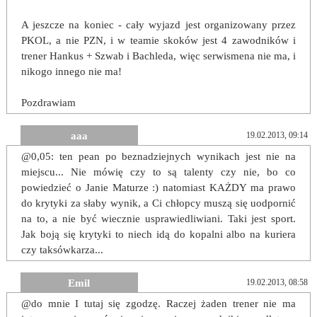
A jeszcze na koniec - cały wyjazd jest organizowany przez
PKOL, a nie PZN, i w teamie skoków jest 4 zawodników i
trener Hankus + Szwab i Bachleda, więc serwismena nie ma, i
nikogo innego nie ma!
Pozdrawiam
aaa
19.02.2013, 09:14
@0,05: ten pean po beznadziejnych wynikach jest nie na
miejscu... Nie mówię czy to są talenty czy nie, bo co
powiedzieć o Janie Maturze :) natomiast KAŻDY ma prawo
do krytyki za słaby wynik, a Ci chłopcy muszą się uodpornić
na to, a nie być wiecznie usprawiedliwiani. Taki jest sport.
Jak boją się krytyki to niech idą do kopalni albo na kuriera
czy taksówkarza...
Emil
19.02.2013, 08:58
@do mnie I tutaj się zgodzę. Raczej żaden trener nie ma