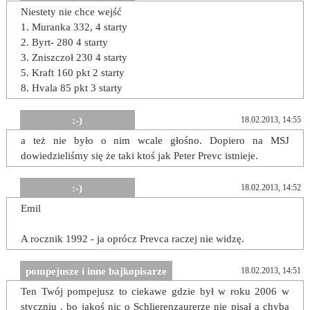
Niestety nie chce wejść
1. Muranka 332, 4 starty
2. Byrt- 280 4 starty
3. Zniszczoł 230 4 starty
5. Kraft 160 pkt 2 starty
8. Hvala 85 pkt 3 starty
:-)
18.02.2013, 14:55
a też nie było o nim wcale głośno. Dopiero na MSJ
dowiedzieliśmy się że taki ktoś jak Peter Prevc istnieje.
:-)
18.02.2013, 14:52
Emil
A rocznik 1992 - ja oprócz Prevca raczej nie widzę.
pompejusze i inne bajkopisarze
18.02.2013, 14:51
Ten Twój pompejusz to ciekawe gdzie był w roku 2006 w
styczniu , bo jakoś nic o Schlierenzaurerze nie pisał a chyba