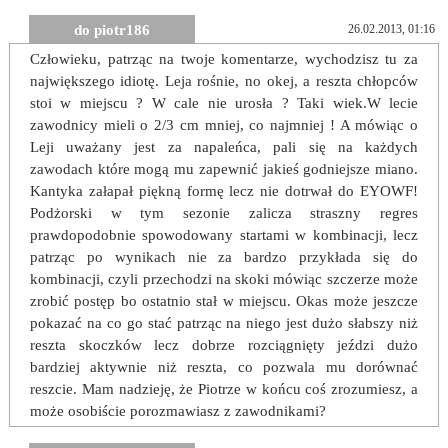
do piotr186
26.02.2013, 01:16
Człowieku, patrząc na twoje komentarze, wychodzisz tu za
największego idiotę. Leja rośnie, no okej, a reszta chłopców
stoi w miejscu ? W cale nie urosła ? Taki wiek.W lecie
zawodnicy mieli o 2/3 cm mniej, co najmniej ! A mówiąc o
Leji uważany jest za napaleńca, pali się na każdych
zawodach które mogą mu zapewnić jakieś godniejsze miano.
Kantyka załapał piękną formę lecz nie dotrwał do EYOWF!
Podżorski w tym sezonie zalicza straszny regres
prawdopodobnie spowodowany startami w kombinacji, lecz
patrząc po wynikach nie za bardzo przykłada się do
kombinacji, czyli przechodzi na skoki mówiąc szczerze może
zrobić postęp bo ostatnio stał w miejscu. Okas może jeszcze
pokazać na co go stać patrząc na niego jest dużo słabszy niż
reszta skoczków lecz dobrze rozciągnięty jeździ dużo
bardziej aktywnie niż reszta, co pozwala mu dorównać
reszcie. Mam nadzieję, że Piotrze w końcu coś zrozumiesz, a
może osobiście porozmawiasz z zawodnikami?