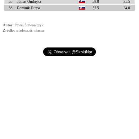
55
Tomas Ondrejka
58.0
35.5
56
Dominik Durco
55.5
34.0
Autor:
Paweł Stawowczyk
Źródło:
wiadomość własna