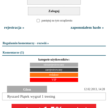
pamiętaj na tym urządzeniu
rejestracja »
zapomniałem hasło »
Regulamin komentarzy - rozwiń »
Komentarze (
1
)
kategorie użytkowników:
niezarejestrowany
zarejestrowany
redaktor
VIP
Glon
12.02.2013, 14:28
Ryszard Piątek wygrał 1 trening