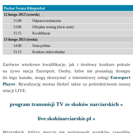
Puchar Świata Klingenthal
12 lutego 2013 (wtorek)
11:00
Odprawa techniczna
13:00
Oficjalny trening (dwie serie)
15:15
Kwalifikacje
13 lutego 2013 (środa)
14:00
Seria próbna
15:15
Konkurs indywidualny
Zarówno wtorkowe kwalifikacje, jak i środowy konkurs pokaże
na żywo stacja Eurosport. Osoby, które nie posiadają dostępu
do tego kanału, mogą skorzystać z internetowej usługi
Eurosport
Player
. Rywalizację można śledzić także za pośrednictwem naszej
relacji LIVE.
program transmisji TV ze skoków narciarskich »
live.skokinarciarskie.pl »
Wszystkich, którzy jeszcze nie wytypowali wyników zawodów