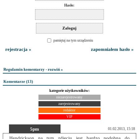
Hasło:
pamiętaj na tym urządzeniu
rejestracja »
zapomniałem hasło »
Regulamin komentarzy - rozwiń »
Komentarze (
13
)
kategorie użytkowników:
niezarejestrowany
zarejestrowany
redaktor
VIP
5pm
01.02.2013, 15:18
Hendrickson na tym zdjęciu jest bardzo podobna do