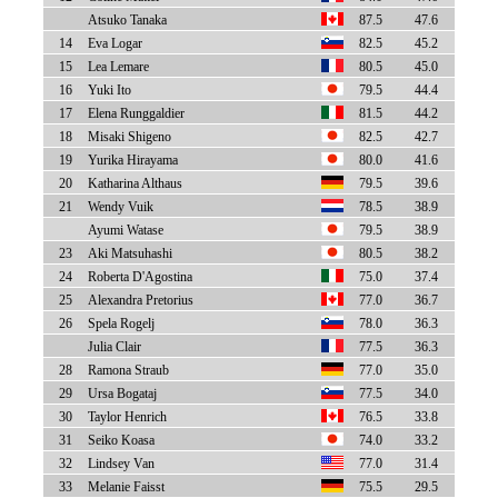
Atsuko Tanaka
87.5
47.6
14
Eva Logar
82.5
45.2
15
Lea Lemare
80.5
45.0
16
Yuki Ito
79.5
44.4
17
Elena Runggaldier
81.5
44.2
18
Misaki Shigeno
82.5
42.7
19
Yurika Hirayama
80.0
41.6
20
Katharina Althaus
79.5
39.6
21
Wendy Vuik
78.5
38.9
Ayumi Watase
79.5
38.9
23
Aki Matsuhashi
80.5
38.2
24
Roberta D'Agostina
75.0
37.4
25
Alexandra Pretorius
77.0
36.7
26
Spela Rogelj
78.0
36.3
Julia Clair
77.5
36.3
28
Ramona Straub
77.0
35.0
29
Ursa Bogataj
77.5
34.0
30
Taylor Henrich
76.5
33.8
31
Seiko Koasa
74.0
33.2
32
Lindsey Van
77.0
31.4
33
Melanie Faisst
75.5
29.5