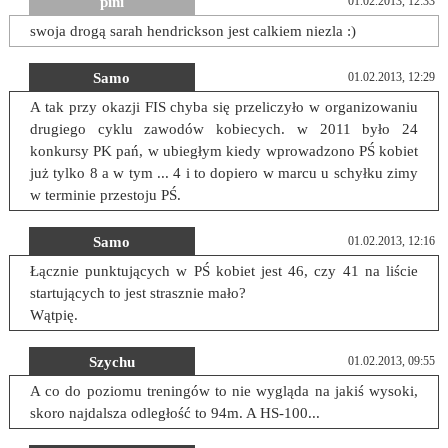
pini
01.02.2013, 12:33
swoja drogą sarah hendrickson jest calkiem niezla :)
Samo
01.02.2013, 12:29
A tak przy okazji FIS chyba się przeliczyło w organizowaniu
drugiego cyklu zawodów kobiecych. w 2011 było 24
konkursy PK pań, w ubiegłym kiedy wprowadzono PŚ kobiet
już tylko 8 a w tym ... 4 i to dopiero w marcu u schyłku zimy
w terminie przestoju PŚ.
Samo
01.02.2013, 12:16
Łącznie punktujących w PŚ kobiet jest 46, czy 41 na liście
startujących to jest strasznie mało?
Wątpię.
Szychu
01.02.2013, 09:55
A co do poziomu treningów to nie wygląda na jakiś wysoki,
skoro najdalsza odległość to 94m. A HS-100...