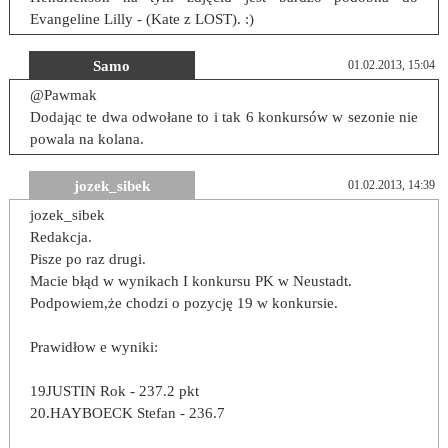
Evangeline Lilly - (Kate z LOST). :)
Samo
01.02.2013, 15:04
@Pawmak
Dodając te dwa odwołane to i tak 6 konkursów w sezonie nie
powala na kolana.
jozek_sibek
01.02.2013, 14:39
jozek_sibek
Redakcja.
Pisze po raz drugi.
Macie błąd w wynikach I konkursu PK w Neustadt.
Podpowiem,że chodzi o pozycję 19 w konkursie.
Prawidłow e wyniki:
19JUSTIN Rok - 237.2 pkt
20.HAYBOECK Stefan - 236.7