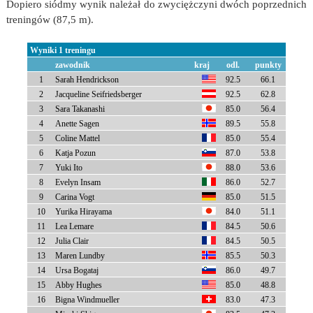
Dopiero siódmy wynik należał do zwyciężczyni dwóch poprzednich
treningów (87,5 m).
Wyniki 1 treningu
zawodnik
kraj
odl.
punkty
1
Sarah Hendrickson
92.5
66.1
2
Jacqueline Seifriedsberger
92.5
62.8
3
Sara Takanashi
85.0
56.4
4
Anette Sagen
89.5
55.8
5
Coline Mattel
85.0
55.4
6
Katja Pozun
87.0
53.8
7
Yuki Ito
88.0
53.6
8
Evelyn Insam
86.0
52.7
9
Carina Vogt
85.0
51.5
10
Yurika Hirayama
84.0
51.1
11
Lea Lemare
84.5
50.6
12
Julia Clair
84.5
50.5
13
Maren Lundby
85.5
50.3
14
Ursa Bogataj
86.0
49.7
15
Abby Hughes
85.0
48.8
16
Bigna Windmueller
83.0
47.3