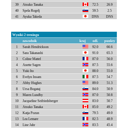
39
Atsuko Tanaka
72.5
26.9
40
Spela Rogelj
59.5
2.5
41
Ayuka Takeda
DNS
DNS
Wyniki 2 treningu
zawodnik
kraj
odl.
punkty
1
Sarah Hendrickson
92.0
66.6
2
Sara Takanashi
91.0
65.3
3
Coline Mattel
87.0
56.0
4
Anette Sagen
87.5
55.6
5
Yuki Ito
88.0
55.0
6
Evelyn Insam
87.5
54.7
7
Abby Hughes
89.0
51.3
8
Ursa Bogataj
84.0
50.9
9
Maren Lundby
87.0
50.8
10
Jacqueline Seifriedsberger
83.0
50.7
11
Atsuko Tanaka
85.0
49.2
12
Katja Pozun
79.5
49.0
13
Lea Lemare
82.5
48.9
14
Line Jahr
83.5
45.4