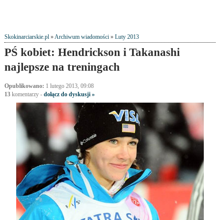
Skokinarciarskie.pl
»
Archiwum wiadomości
»
Luty 2013
PŚ kobiet: Hendrickson i Takanashi
najlepsze na treningach
Opublikowano:
1 lutego 2013, 09:08
13
komentarzy
-
dołącz do dyskusji »