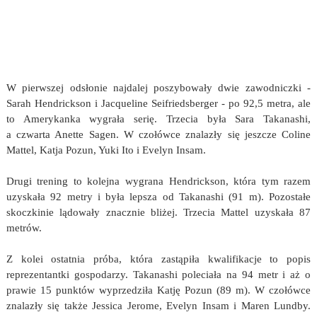
W pierwszej odsłonie najdalej poszybowały dwie zawodniczki -
Sarah Hendrickson i Jacqueline Seifriedsberger - po 92,5 metra, ale
to Amerykanka wygrała serię. Trzecia była Sara Takanashi,
a czwarta Anette Sagen. W czołówce znalazły się jeszcze Coline
Mattel, Katja Pozun, Yuki Ito i Evelyn Insam.
Drugi trening to kolejna wygrana Hendrickson, która tym razem
uzyskała 92 metry i była lepsza od Takanashi (91 m). Pozostałe
skoczkinie lądowały znacznie bliżej. Trzecia Mattel uzyskała 87
metrów.
Z kolei ostatnia próba, która zastąpiła kwalifikacje to popis
reprezentantki gospodarzy. Takanashi poleciała na 94 metr i aż o
prawie 15 punktów wyprzedziła Katję Pozun (89 m). W czołówce
znalazły się także Jessica Jerome, Evelyn Insam i Maren Lundby.