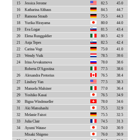
15
Jessica Jerome
82.5
45.0
16
Katharina Althaus
84.5
44.7
17
Ramona Straub
75.5
44.3
18
Yurika Hirayama
80.0
44.0
19
Eva Logar
81.5
43.4
20
Elena Runggaldier
80.5
42.9
21
Anja Tepes
82.5
42.4
22
Carina Vogt
75.0
41.0
23
Wendy Vuik
78.5
39.6
24
Irina Avvakumova
78.0
38.6
Roberta D'Agostina
77.5
38.6
26
Alexandra Pretorius
76.5
38.4
27
Lindsey Van
77.5
38.3
28
Manuela Malsiner
77.0
36.4
29
Yoshiko Kasai
76.5
34.9
30
Bigna Windmueller
78.0
34.6
31
Aki Matsuhashi
75.5
32.9
32
Melanie Faisst
75.5
32.5
33
Julia Clair
74.5
31.3
34
Ayumi Watase
74.0
30.9
Misaki Shigeno
76.0
30.9