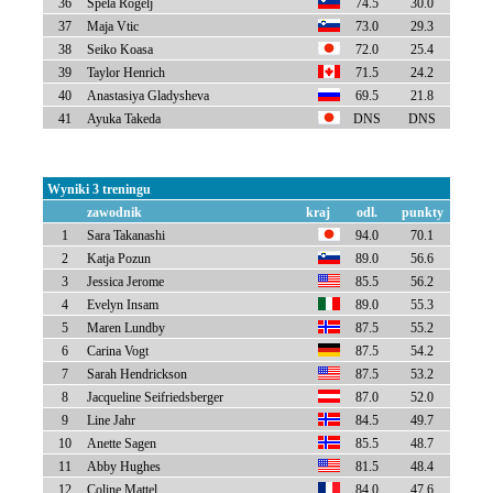
36
Spela Rogelj
74.5
30.0
37
Maja Vtic
73.0
29.3
38
Seiko Koasa
72.0
25.4
39
Taylor Henrich
71.5
24.2
40
Anastasiya Gladysheva
69.5
21.8
41
Ayuka Takeda
DNS
DNS
Wyniki 3 treningu
zawodnik
kraj
odl.
punkty
1
Sara Takanashi
94.0
70.1
2
Katja Pozun
89.0
56.6
3
Jessica Jerome
85.5
56.2
4
Evelyn Insam
89.0
55.3
5
Maren Lundby
87.5
55.2
6
Carina Vogt
87.5
54.2
7
Sarah Hendrickson
87.5
53.2
8
Jacqueline Seifriedsberger
87.0
52.0
9
Line Jahr
84.5
49.7
10
Anette Sagen
85.5
48.7
11
Abby Hughes
81.5
48.4
12
Coline Mattel
84.0
47.6