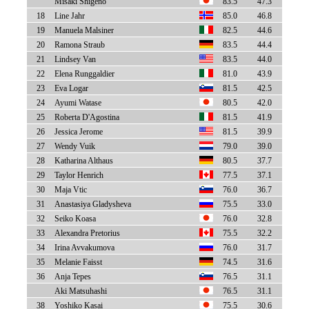
Misaki Shigeno
83.5
47.3
18
Line Jahr
85.0
46.8
19
Manuela Malsiner
82.5
44.6
20
Ramona Straub
83.5
44.4
21
Lindsey Van
83.5
44.0
22
Elena Runggaldier
81.0
43.9
23
Eva Logar
81.5
42.5
24
Ayumi Watase
80.5
42.0
25
Roberta D'Agostina
81.5
41.9
26
Jessica Jerome
81.5
39.9
27
Wendy Vuik
79.0
39.0
28
Katharina Althaus
80.5
37.7
29
Taylor Henrich
77.5
37.1
30
Maja Vtic
76.0
36.7
31
Anastasiya Gladysheva
75.5
33.0
32
Seiko Koasa
76.0
32.8
33
Alexandra Pretorius
75.5
32.2
34
Irina Avvakumova
76.0
31.7
35
Melanie Faisst
74.5
31.6
36
Anja Tepes
76.5
31.1
Aki Matsuhashi
76.5
31.1
38
Yoshiko Kasai
75.5
30.6