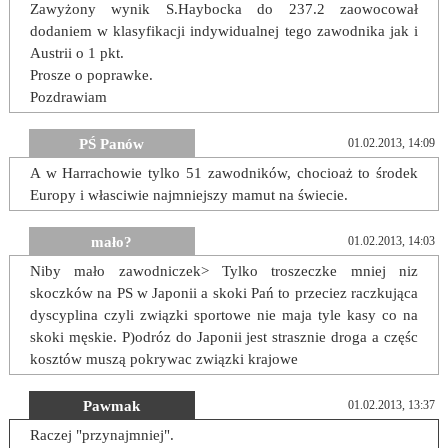
Zawyżony wynik S.Haybocka do 237.2 zaowocował
dodaniem w klasyfikacji indywidualnej tego zawodnika jak i
Austrii o 1 pkt.
Prosze o poprawke.
Pozdrawiam
PŚ Panów
01.02.2013, 14:09
A w Harrachowie tylko 51 zawodników, chocioaż to środek
Europy i własciwie najmniejszy mamut na świecie.
mało?
01.02.2013, 14:03
Niby mało zawodniczek> Tylko troszeczke mniej niz
skoczków na PS w Japonii a skoki Pań to przeciez raczkująca
dyscyplina czyli związki sportowe nie maja tyle kasy co na
skoki męskie. P)odróz do Japonii jest strasznie droga a częśc
kosztów muszą pokrywac związki krajowe
Pawmak
01.02.2013, 13:37
Raczej "przynajmniej".