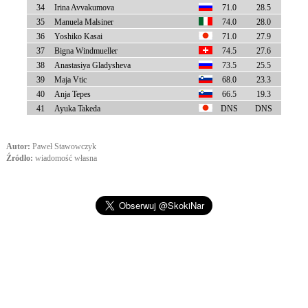
34
Irina Avvakumova
71.0
28.5
35
Manuela Malsiner
74.0
28.0
36
Yoshiko Kasai
71.0
27.9
37
Bigna Windmueller
74.5
27.6
38
Anastasiya Gladysheva
73.5
25.5
39
Maja Vtic
68.0
23.3
40
Anja Tepes
66.5
19.3
41
Ayuka Takeda
DNS
DNS
Autor:
Paweł Stawowczyk
Źródło:
wiadomość własna