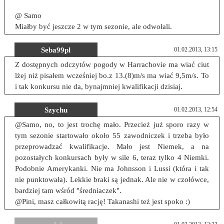
@ Samo
Miałby być jeszcze 2 w tym sezonie, ale odwołali.
Seba99pl
01.02.2013, 13:15
Z dostępnych odczytów pogody w Harrachovie ma wiać ciut
lżej niż pisałem wcześniej bo.z 13.(8)m/s ma wiać 9,5m/s. To
i tak konkursu nie da, bynajmniej kwalifikacji dzisiaj.
Szychu
01.02.2013, 12:54
@Samo, no, to jest trochę mało. Przecież już sporo razy w
tym sezonie startowało około 55 zawodniczek i trzeba było
przeprowadzać kwalifikacje. Mało jest Niemek, a na
pozostałych konkursach były w sile 6, teraz tylko 4 Niemki.
Podobnie Amerykanki. Nie ma Johnsson i Lussi (która i tak
nie punktowała). Lekkie braki są jednak. Ale nie w czołówce,
bardziej tam wśród "średniaczek".
@Pini, masz całkowitą rację! Takanashi też jest spoko :)