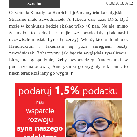
Szychu
01.02.2013, 09:52
O, wróciła Kanadyjka Henrich. I już mamy trio kanadyjskie.
Strasznie mało zawodniczek. A Takeda cały czas DNS. Być
może w konkursie będzie skakać tylko 40 pań. No ale, mimo
że mało, to jednak te najlepsze przyleciały (Takanashi
oczywiście musiała być siłą rzeczy). Widać, kto tu dominuje.
Hendrickson i Takanashi są poza zasięgiem reszty
zawodniczek. Zobaczymy, jak będzie wyglądała rywalizacja.
Liczę na gospodynie, żeby wyprzedziły Amerykanki w
pucharze narodów ;) Amerykanki go wygrały rok temu, to
niech teraz ktoś inny go wygra :P