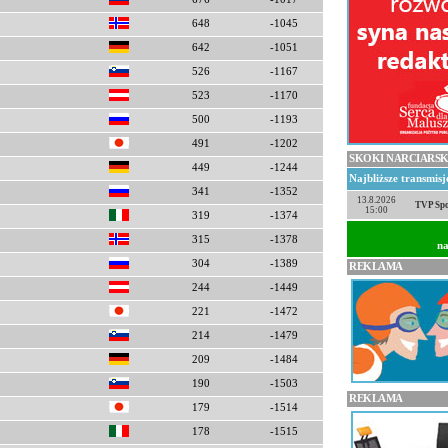
648
-1045
642
-1051
526
-1167
523
-1170
500
-1193
491
-1202
SKOKI NARCIARSK
449
-1244
Najbliższe transmis
341
-1352
13.8.2026
TVP Spo
15:00
319
-1374
315
-1378
na
304
-1389
REKLAMA
244
-1449
221
-1472
214
-1479
209
-1484
190
-1503
REKLAMA
179
-1514
178
-1515