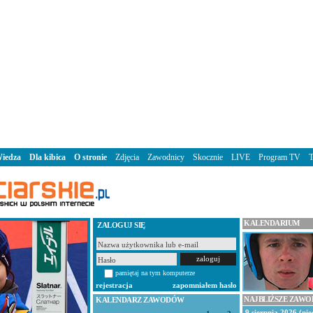
iedza
Dla kibica
O stronie
Zdjęcia
Zawodnicy
Skocznie
LIVE
Program TV
KALENDARIUM
ZALOGUJ SIĘ
pamiętaj na tym komputerze
rejestracja
zapomniałem hasło
NAJBLIŻSZE ZAW
KALENDARZ ZAWODÓW
9 sierpnia 2026 (nie