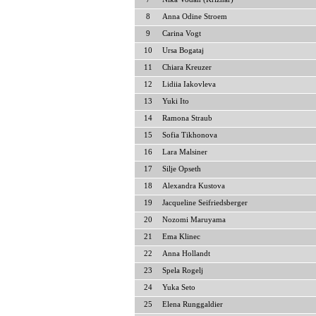
8
Anna Odine Stroem
9
Carina Vogt
10
Ursa Bogataj
11
Chiara Kreuzer
12
Lidiia Iakovleva
13
Yuki Ito
14
Ramona Straub
15
Sofia Tikhonova
16
Lara Malsiner
17
Silje Opseth
18
Alexandra Kustova
19
Jacqueline Seifriedsberger
20
Nozomi Maruyama
21
Ema Klinec
22
Anna Hollandt
23
Spela Rogelj
24
Yuka Seto
25
Elena Runggaldier