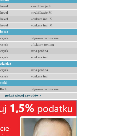
hevel
kwalifikacje K
hevel
kwalifikacje M
hevel
konkurs ind. K
hevel
konkurs ind. M
obota)
zczyrk
odprawa techniczna
zczyrk
oficjalny trening
zczyrk
seria próbna
zczyrk
konkurs ind.
edziela)
zczyrk
seria próbna
zczyrk
konkurs ind.
ątek)
llach
odprawa techniczna
pokaż więcej zawodów »