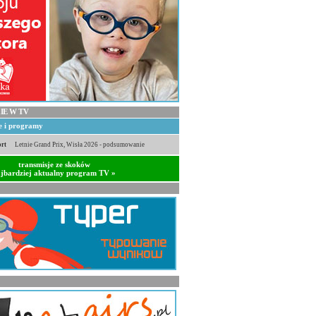
IE W TV
je i programy
rt
Letnie Grand Prix, Wisła 2026 - podsumowanie
transmisje ze skoków
jbardziej aktualny program TV »