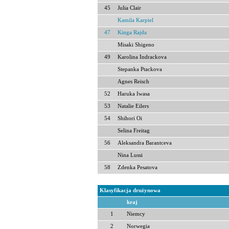
45
Julia Clair
Kamila Karpiel
47
Kinga Rajda
Misaki Shigeno
49
Karolina Indrackova
Stepanka Ptackova
Agnes Reisch
52
Haruka Iwasa
53
Natalie Eilers
54
Shihori Oi
Selina Freitag
56
Aleksandra Barantceva
Nina Lussi
58
Zdenka Pesatova
Klasyfikacja drużynowa
kraj
1
Niemcy
2
Norwegia