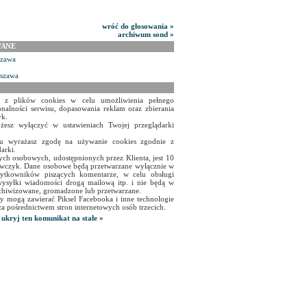
wróć do głosowania »
archiwum sond »
WANE
szawa
rszawa
a z plików cookies w celu umożliwienia pełnego
onalności serwisu, dopasowania reklam oraz zbierania
yk.
żesz wyłączyć w ustawieniach Twojej przeglądarki
isu wyrażasz zgodę na używanie cookies zgodnie z
arki.
ch osobowych, udostępnionych przez Klienta, jest 10
czyk. Dane osobowe będą przetwarzane wyłącznie w
użytkowników piszących komentarze, w celu obsługi
ysyłki wiadomości drogą mailową itp. i nie będą w
chiwizowane, gromadzone lub przetwarzane.
y mogą zawierać Piksel Facebooka i inne technologie
za pośrednictwem stron internetowych osób trzecich.
ukryj ten komunikat na stałe »