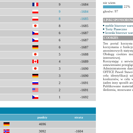
nie wiem
9
-1684
22%
głosów: 97
9
-1684
8
-1685
LINKI SPONSORO
meble biurowe war
8
-1685
Torty Piaseczno
krzesła biurowe wa
6
-1687
COOKIES
6
-1687
Ten portal korzyst
korzystania z funkcj
6
-1687
anonimowych statyst
Obsługę cookies mo
5
-1688
internetowej.
Korzystając z serw
4
-1689
ustawieniami przegląd
Administratorem dany
3
-1690
OFFICE Paweł Stawow
celu identyfikacji 
3
-1690
konkursów, w celu w
żaden inny sposób ar
2
-1691
Publikowane materiał
śledzenia, stosowane 
2
-1691
1
-1692
punkty
strata
4696
3092
-1604