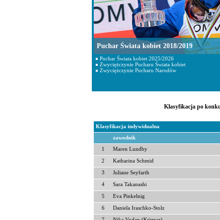
Puchar Świata kobiet 2018/2019
Puchar Świata kobiet 2025/2026
Zwyciężczynie Pucharu Świata kobiet
Zwyciężczynie Pucharu Narodów
Klasyfikacja po konku
Klasyfikacja indywidualna
zawodnik
1
Maren Lundby
2
Katharina Schmid
3
Juliane Seyfarth
4
Sara Takanashi
5
Eva Pinkelnig
6
Daniela Iraschko-Stolz
7
Nika Vodan (Kriznar)