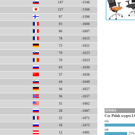
147
-1546
127
-1566
97
-1596
93
-1600
86
-1607
78
-1615
72
-1621
70
-1623
70
-1623
63
-1630
57
-1636
44
-1649
36
-1657
36
-1657
31
-1662
SONDA
26
-1667
Czy Polak wygra L
22
-1671
nie
18
-1675
tak
12
-1681
25%