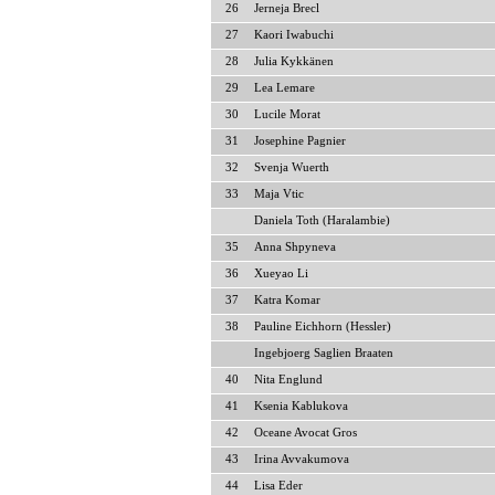
26
Jerneja Brecl
27
Kaori Iwabuchi
28
Julia Kykkänen
29
Lea Lemare
30
Lucile Morat
31
Josephine Pagnier
32
Svenja Wuerth
33
Maja Vtic
Daniela Toth (Haralambie)
35
Anna Shpyneva
36
Xueyao Li
37
Katra Komar
38
Pauline Eichhorn (Hessler)
Ingebjoerg Saglien Braaten
40
Nita Englund
41
Ksenia Kablukova
42
Oceane Avocat Gros
43
Irina Avvakumova
44
Lisa Eder