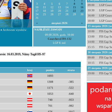
1
2
3
4
5
6
7
8
9
09:00
LGP Courc
10
11
12
13
14
15
16
10:30
LGP Courc
17
18
19
20
21
22
23
24
25
26
27
28
29
30
16:00
LGP Courc
31
18:00
LGP Courc
«
sierpień 2026
»
15 sierpnia 2026 (s
NAJBLIŻSZE ZAWODY
Archiwum wyników
10:00
FIS Cup S
09.08.2026, godz. 16:00
13:00
FIS Cup S
Courchevel HS-132
14:00
FIS Cup S
LGP K ind.
15:15
FIS Cup S
16 sierpnia 2026 (ni
rsie: 16.03.2019, Niżny Tagił HS-97
09:00
FIS Cup S
10:15
FIS Cup S
21 sierpnia 2026 (pi
kraj
punkty
strata
19:00
FIS Cup Vi
1693
1308
-385
1171
-522
1053
-640
740
-953
701
-992
676
-1017