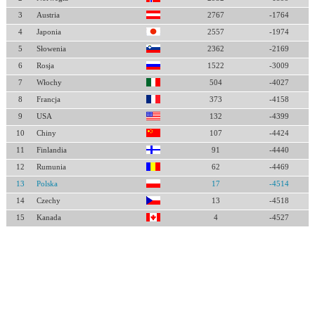
3
Austria
2767
-1764
4
Japonia
2557
-1974
5
Słowenia
2362
-2169
6
Rosja
1522
-3009
7
Włochy
504
-4027
8
Francja
373
-4158
9
USA
132
-4399
10
Chiny
107
-4424
11
Finlandia
91
-4440
12
Rumunia
62
-4469
13
Polska
17
-4514
14
Czechy
13
-4518
15
Kanada
4
-4527