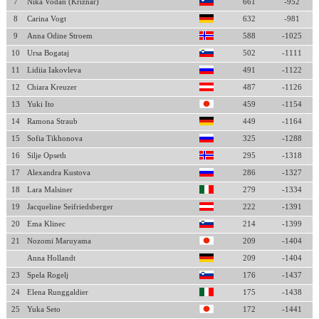
7
Nika Vodan (Kriznar)
661
-952
8
Carina Vogt
632
-981
9
Anna Odine Stroem
588
-1025
10
Ursa Bogataj
502
-1111
11
Lidiia Iakovleva
491
-1122
12
Chiara Kreuzer
487
-1126
13
Yuki Ito
459
-1154
14
Ramona Straub
449
-1164
15
Sofia Tikhonova
325
-1288
16
Silje Opseth
295
-1318
17
Alexandra Kustova
286
-1327
18
Lara Malsiner
279
-1334
19
Jacqueline Seifriedsberger
222
-1391
20
Ema Klinec
214
-1399
21
Nozomi Maruyama
209
-1404
Anna Hollandt
209
-1404
23
Spela Rogelj
176
-1437
24
Elena Runggaldier
175
-1438
25
Yuka Seto
172
-1441