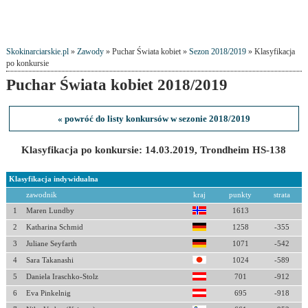
Skokinarciarskie.pl
»
Zawody
» Puchar Świata kobiet »
Sezon 2018/2019
» Klasyfikacja
po konkursie
Puchar Świata kobiet 2018/2019
« powróć do listy konkursów w sezonie 2018/2019
Klasyfikacja po konkursie: 14.03.2019, Trondheim HS-138
Klasyfikacja indywidualna
zawodnik
kraj
punkty
strata
1
Maren Lundby
1613
2
Katharina Schmid
1258
-355
3
Juliane Seyfarth
1071
-542
4
Sara Takanashi
1024
-589
5
Daniela Iraschko-Stolz
701
-912
6
Eva Pinkelnig
695
-918