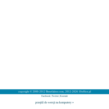
copyright © 2000-2012 Benefaktor.com, 2012-2026 10office.pl
Facebook
|
Twitter
|
Kontakt
przejdź do wersji na komputery »