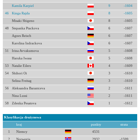
Kamila Karpiel
9
-1604
46
Kinga Rajda
8
-1605
Misaki Shigeno
8
-1605
48
Stepanka Ptackova
6
-1607
Agnes Reisch
6
-1607
Karolina Indrackova
6
-1607
51
Irina Avvakumova
5
-1608
Haruka Iwasa
5
-1608
53
Natalie Eilers
4
-1609
54
Shihori Oi
3
-1610
Selina Freitag
3
-1610
56
Aleksandra Barantceva
2
-1611
Nina Lussi
2
-1611
58
Zdenka Pesatova
1
-1612
Klasyfikacja drużynowa
kraj
punkty
strata
1
Niemcy
4531
2
Norwegia
2932
-1599