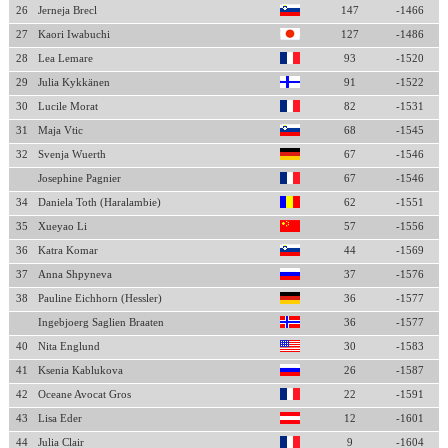
26
Jerneja Brecl
147
-1466
27
Kaori Iwabuchi
127
-1486
28
Lea Lemare
93
-1520
29
Julia Kykkänen
91
-1522
30
Lucile Morat
82
-1531
31
Maja Vtic
68
-1545
32
Svenja Wuerth
67
-1546
Josephine Pagnier
67
-1546
34
Daniela Toth (Haralambie)
62
-1551
35
Xueyao Li
57
-1556
36
Katra Komar
44
-1569
37
Anna Shpyneva
37
-1576
38
Pauline Eichhorn (Hessler)
36
-1577
Ingebjoerg Saglien Braaten
36
-1577
40
Nita Englund
30
-1583
41
Ksenia Kablukova
26
-1587
42
Oceane Avocat Gros
22
-1591
43
Lisa Eder
12
-1601
44
Julia Clair
9
-1604