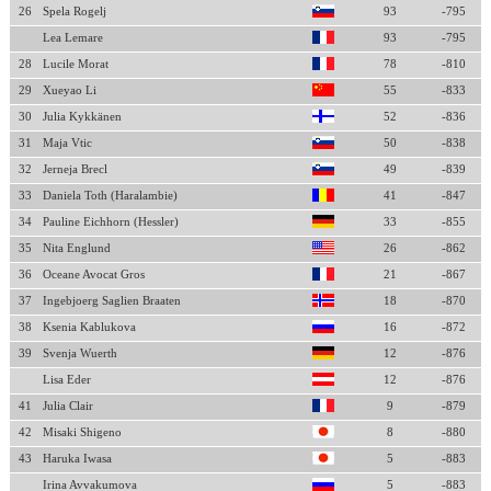
26
Spela Rogelj
93
-795
Lea Lemare
93
-795
28
Lucile Morat
78
-810
29
Xueyao Li
55
-833
30
Julia Kykkänen
52
-836
31
Maja Vtic
50
-838
32
Jerneja Brecl
49
-839
33
Daniela Toth (Haralambie)
41
-847
34
Pauline Eichhorn (Hessler)
33
-855
35
Nita Englund
26
-862
36
Oceane Avocat Gros
21
-867
37
Ingebjoerg Saglien Braaten
18
-870
38
Ksenia Kablukova
16
-872
39
Svenja Wuerth
12
-876
Lisa Eder
12
-876
41
Julia Clair
9
-879
42
Misaki Shigeno
8
-880
43
Haruka Iwasa
5
-883
Irina Avvakumova
5
-883