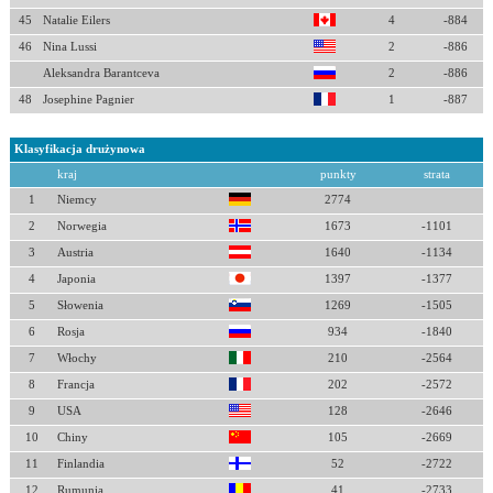
45
Natalie Eilers
4
-884
46
Nina Lussi
2
-886
Aleksandra Barantceva
2
-886
48
Josephine Pagnier
1
-887
Klasyfikacja drużynowa
kraj
punkty
strata
1
Niemcy
2774
2
Norwegia
1673
-1101
3
Austria
1640
-1134
4
Japonia
1397
-1377
5
Słowenia
1269
-1505
6
Rosja
934
-1840
7
Włochy
210
-2564
8
Francja
202
-2572
9
USA
128
-2646
10
Chiny
105
-2669
11
Finlandia
52
-2722
12
Rumunia
41
-2733