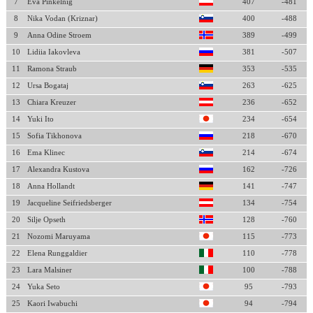
7
Eva Pinkelnig
407
-481
8
Nika Vodan (Kriznar)
400
-488
9
Anna Odine Stroem
389
-499
10
Lidiia Iakovleva
381
-507
11
Ramona Straub
353
-535
12
Ursa Bogataj
263
-625
13
Chiara Kreuzer
236
-652
14
Yuki Ito
234
-654
15
Sofia Tikhonova
218
-670
16
Ema Klinec
214
-674
17
Alexandra Kustova
162
-726
18
Anna Hollandt
141
-747
19
Jacqueline Seifriedsberger
134
-754
20
Silje Opseth
128
-760
21
Nozomi Maruyama
115
-773
22
Elena Runggaldier
110
-778
23
Lara Malsiner
100
-788
24
Yuka Seto
95
-793
25
Kaori Iwabuchi
94
-794