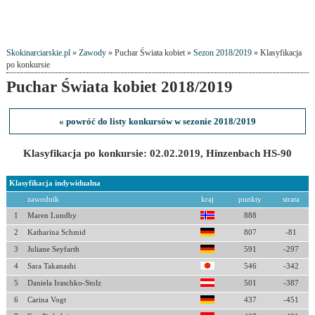
Skokinarciarskie.pl
»
Zawody
» Puchar Świata kobiet »
Sezon 2018/2019
» Klasyfikacja
po konkursie
Puchar Świata kobiet 2018/2019
« powróć do listy konkursów w sezonie 2018/2019
Klasyfikacja po konkursie: 02.02.2019, Hinzenbach HS-90
Klasyfikacja indywidualna
zawodnik
kraj
punkty
strata
1
Maren Lundby
888
2
Katharina Schmid
807
-81
3
Juliane Seyfarth
591
-297
4
Sara Takanashi
546
-342
5
Daniela Iraschko-Stolz
501
-387
6
Carina Vogt
437
-451