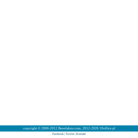
copyright © 2000-2012 Benefaktor.com, 2012-2026 10office.pl
Facebook
|
Twitter
|
Kontakt