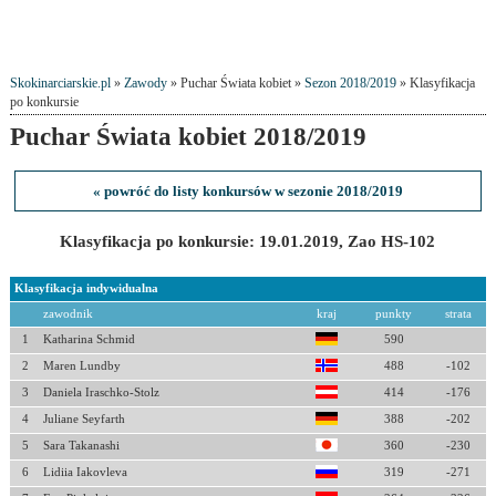
Skokinarciarskie.pl
»
Zawody
» Puchar Świata kobiet »
Sezon 2018/2019
» Klasyfikacja
po konkursie
Puchar Świata kobiet 2018/2019
« powróć do listy konkursów w sezonie 2018/2019
Klasyfikacja po konkursie: 19.01.2019, Zao HS-102
Klasyfikacja indywidualna
zawodnik
kraj
punkty
strata
1
Katharina Schmid
590
2
Maren Lundby
488
-102
3
Daniela Iraschko-Stolz
414
-176
4
Juliane Seyfarth
388
-202
5
Sara Takanashi
360
-230
6
Lidiia Iakovleva
319
-271