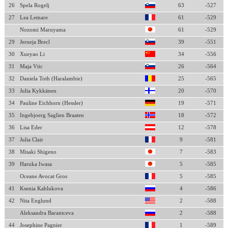
26
Spela Rogelj
63
-527
27
Lea Lemare
61
-529
Nozomi Maruyama
61
-529
29
Jerneja Brecl
39
-551
30
Xueyao Li
34
-556
31
Maja Vtic
26
-564
32
Daniela Toth (Haralambie)
25
-565
33
Julia Kykkänen
20
-570
34
Pauline Eichhorn (Hessler)
19
-571
35
Ingebjoerg Saglien Braaten
18
-572
36
Lisa Eder
12
-578
37
Julia Clair
9
-581
38
Misaki Shigeno
7
-583
39
Haruka Iwasa
5
-585
Oceane Avocat Gros
5
-585
41
Ksenia Kablukova
4
-586
42
Nita Englund
2
-588
Aleksandra Barantceva
2
-588
44
Josephine Pagnier
1
-589