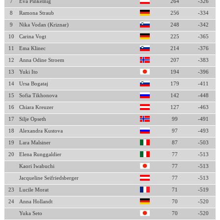
7
Eva Pinkelnig
264
-326
8
Ramona Straub
256
-334
9
Nika Vodan (Kriznar)
248
-342
10
Carina Vogt
225
-365
11
Ema Klinec
214
-376
12
Anna Odine Stroem
207
-383
13
Yuki Ito
194
-396
14
Ursa Bogataj
179
-411
15
Sofia Tikhonova
142
-448
16
Chiara Kreuzer
127
-463
17
Silje Opseth
99
-491
18
Alexandra Kustova
97
-493
19
Lara Malsiner
87
-503
20
Elena Runggaldier
77
-513
Kaori Iwabuchi
77
-513
Jacqueline Seifriedsberger
77
-513
23
Lucile Morat
71
-519
24
Anna Hollandt
70
-520
Yuka Seto
70
-520