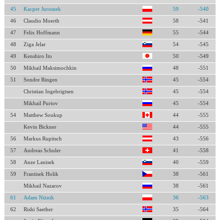
45
Kacper Juroszek
59
-540
46
Claudio Moerth
58
-541
47
Felix Hoffmann
55
-544
48
Ziga Jelar
54
-545
49
Kenshiro Ito
50
-549
50
Mikhail Maksimochkin
48
-551
51
Sondre Ringen
45
-554
Christian Ingebrigtsen
45
-554
Mikhail Purtov
45
-554
54
Matthew Soukup
44
-555
Kevin Bickner
44
-555
56
Markus Rupitsch
43
-556
57
Andreas Schuler
41
-558
58
Anze Lanisek
40
-559
59
Frantisek Holik
38
-561
Mikhail Nazarov
38
-561
61
Adam Niżnik
36
-563
62
Rishi Saether
35
-564