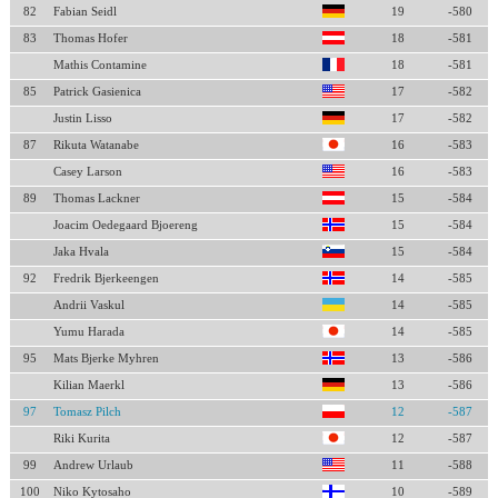
82
Fabian Seidl
19
-580
83
Thomas Hofer
18
-581
Mathis Contamine
18
-581
85
Patrick Gasienica
17
-582
Justin Lisso
17
-582
87
Rikuta Watanabe
16
-583
Casey Larson
16
-583
89
Thomas Lackner
15
-584
Joacim Oedegaard Bjoereng
15
-584
Jaka Hvala
15
-584
92
Fredrik Bjerkeengen
14
-585
Andrii Vaskul
14
-585
Yumu Harada
14
-585
95
Mats Bjerke Myhren
13
-586
Kilian Maerkl
13
-586
97
Tomasz Pilch
12
-587
Riki Kurita
12
-587
99
Andrew Urlaub
11
-588
100
Niko Kytosaho
10
-589