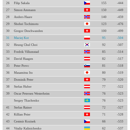
26
Filip Sakala
155
-444
27
Simon Ammann
150
-449
28
Anders Haare
140
-459
29
Shohei Tochimoto
123
-476
30
Gregor Deschwanden
100
-499
31
Maciej Kot
95
-504
32
Heung Chul Choi
92
-507
33
Fredrik Villumstad
85
-514
34
David Haagen
82
-517
35
Peter Prevc
81
-518
36
Masamitsu Ito
80
-519
37
Dominik Peter
79
-520
38
Stefan Huber
77
-522
39
Oscar Petersen Westerheim
76
-523
Sergey Tkachenko
76
-523
41
Stefan Rainer
72
-527
42
Killian Peier
71
-528
43
Cestmir Kozisek
66
-533
44
Vitaliy Kalinichenko
62
-537