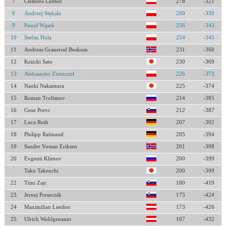
7
Clemens Leitner
278
-321
8
Andrzej Stękała
260
-339
9
Paweł Wąsek
256
-343
10
Stefan Hula
254
-345
11
Andreas Granerud Buskum
231
-368
12
Keiichi Sato
230
-369
13
Aleksander Zniszczoł
226
-373
14
Naoki Nakamura
225
-374
15
Roman Trofimov
214
-385
16
Cene Prevc
212
-387
17
Luca Roth
207
-392
18
Philipp Raimund
205
-394
19
Sander Vossan Eriksen
201
-398
20
Evgenii Klimov
200
-399
Taku Takeuchi
200
-399
22
Timi Zajc
180
-419
23
Jernej Presecnik
175
-424
24
Maximilian Lienher
173
-426
25
Ulrich Wohlgenannt
167
-432