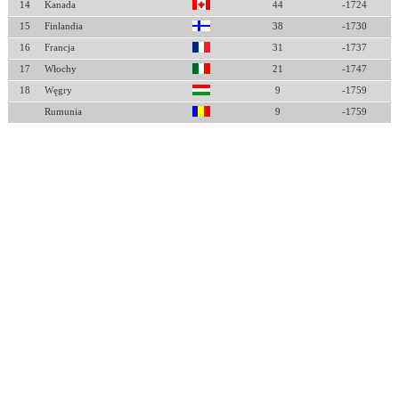
14
Kanada
44
-1724
15
Finlandia
38
-1730
16
Francja
31
-1737
17
Włochy
21
-1747
18
Węgry
9
-1759
Rumunia
9
-1759