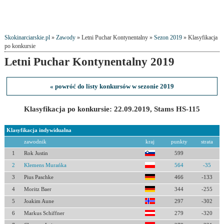
Skokinarciarskie.pl
»
Zawody
» Letni Puchar Kontynentalny »
Sezon 2019
» Klasyfikacja
po konkursie
Letni Puchar Kontynentalny 2019
« powróć do listy konkursów w sezonie 2019
Klasyfikacja po konkursie: 22.09.2019, Stams HS-115
Klasyfikacja indywidualna
zawodnik
kraj
punkty
strata
1
Rok Justin
599
2
Klemens Murańka
564
-35
3
Pius Paschke
466
-133
4
Moritz Baer
344
-255
5
Joakim Aune
297
-302
6
Markus Schiffner
279
-320