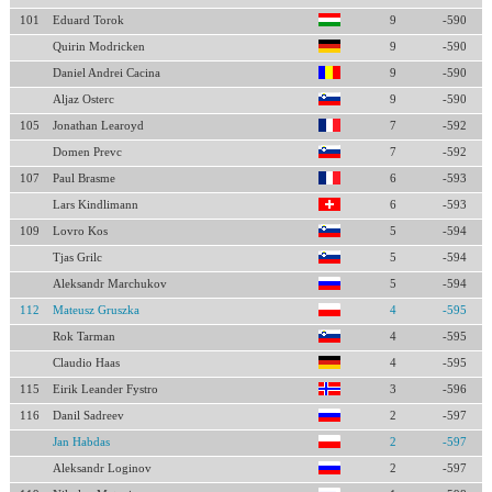
101
Eduard Torok
9
-590
Quirin Modricken
9
-590
Daniel Andrei Cacina
9
-590
Aljaz Osterc
9
-590
105
Jonathan Learoyd
7
-592
Domen Prevc
7
-592
107
Paul Brasme
6
-593
Lars Kindlimann
6
-593
109
Lovro Kos
5
-594
Tjas Grilc
5
-594
Aleksandr Marchukov
5
-594
112
Mateusz Gruszka
4
-595
Rok Tarman
4
-595
Claudio Haas
4
-595
115
Eirik Leander Fystro
3
-596
116
Danil Sadreev
2
-597
Jan Habdas
2
-597
Aleksandr Loginov
2
-597