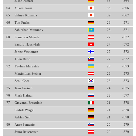
Justin Nietzel
35
-564
64
Yuken Iwasa
33
-566
65
Shinya Komaba
32
-567
66
Tim Fuchs
28
-571
Sabirzhan Muminov
28
-571
68
Francisco Moerth
27
-572
Sandro Hauswirth
27
-572
Jonne Veteläinen
27
-572
Tilen Bartol
27
-572
72
Yevhen Marusiak
26
-573
Maximilian Steiner
26
-573
Seou Choi
26
-573
75
Tom Gerisch
24
-575
76
Mark Hafnar
22
-577
77
Giovanni Bresadola
21
-578
Cedrik Weigel
21
-578
Adrian Sell
21
-578
80
Anze Semenic
20
-579
Janni Reisenauer
20
-579