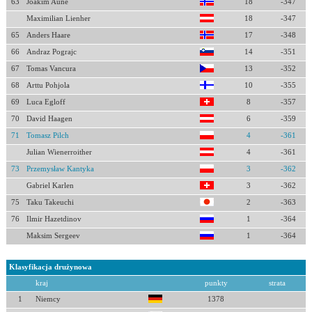
63
Joakim Aune
18
-347
Maximilian Lienher
18
-347
65
Anders Haare
17
-348
66
Andraz Pograjc
14
-351
67
Tomas Vancura
13
-352
68
Arttu Pohjola
10
-355
69
Luca Egloff
8
-357
70
David Haagen
6
-359
71
Tomasz Pilch
4
-361
Julian Wienerroither
4
-361
73
Przemysław Kantyka
3
-362
Gabriel Karlen
3
-362
75
Taku Takeuchi
2
-363
76
Ilmir Hazetdinov
1
-364
Maksim Sergeev
1
-364
Klasyfikacja drużynowa
kraj
punkty
strata
1
Niemcy
1378