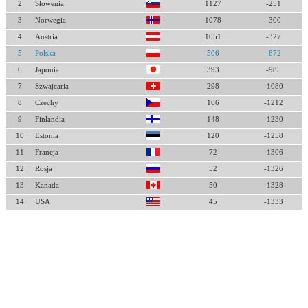
2
Słowenia
1127
-251
3
Norwegia
1078
-300
4
Austria
1051
-327
5
Polska
506
-872
6
Japonia
393
-985
7
Szwajcaria
298
-1080
8
Czechy
166
-1212
9
Finlandia
148
-1230
10
Estonia
120
-1258
11
Francja
72
-1306
12
Rosja
52
-1326
13
Kanada
50
-1328
14
USA
45
-1333