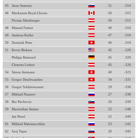
45
Anze Semenic
51
-314
46
Mackenzie Boyd-Clowes
50
-315
Florian Altenburger
50
-315
48
Manuel Fettner
49
-316
49
Andreas Kofler
47
-318
50
Dominik Peter
46
-319
51
Kevin Bickner
45
-320
Philipp Raimund
45
-320
Clemens Leitner
45
-320
54
Simon Ammann
40
-325
55
Gregor Deschwanden
34
-331
56
Gregor Schlierenzauer
29
-336
57
Mikhail Nazarov
27
-338
58
Bor Pavlovcic
26
-339
59
Maximilian Steiner
25
-340
Jan Hoerl
25
-340
61
Mikhail Maksimochkin
23
-342
62
Jurij Tepes
20
-345