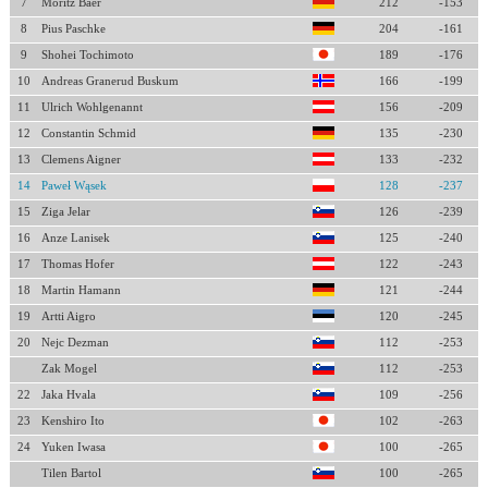
7
Moritz Baer
212
-153
8
Pius Paschke
204
-161
9
Shohei Tochimoto
189
-176
10
Andreas Granerud Buskum
166
-199
11
Ulrich Wohlgenannt
156
-209
12
Constantin Schmid
135
-230
13
Clemens Aigner
133
-232
14
Paweł Wąsek
128
-237
15
Ziga Jelar
126
-239
16
Anze Lanisek
125
-240
17
Thomas Hofer
122
-243
18
Martin Hamann
121
-244
19
Artti Aigro
120
-245
20
Nejc Dezman
112
-253
Zak Mogel
112
-253
22
Jaka Hvala
109
-256
23
Kenshiro Ito
102
-263
24
Yuken Iwasa
100
-265
Tilen Bartol
100
-265