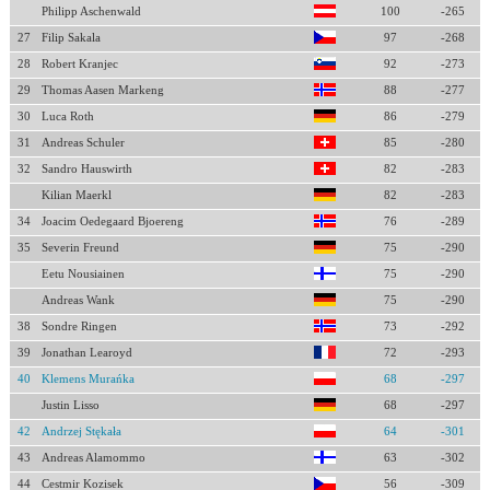
Philipp Aschenwald
100
-265
27
Filip Sakala
97
-268
28
Robert Kranjec
92
-273
29
Thomas Aasen Markeng
88
-277
30
Luca Roth
86
-279
31
Andreas Schuler
85
-280
32
Sandro Hauswirth
82
-283
Kilian Maerkl
82
-283
34
Joacim Oedegaard Bjoereng
76
-289
35
Severin Freund
75
-290
Eetu Nousiainen
75
-290
Andreas Wank
75
-290
38
Sondre Ringen
73
-292
39
Jonathan Learoyd
72
-293
40
Klemens Murańka
68
-297
Justin Lisso
68
-297
42
Andrzej Stękała
64
-301
43
Andreas Alamommo
63
-302
44
Cestmir Kozisek
56
-309