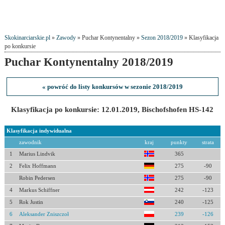
Skokinarciarskie.pl
»
Zawody
» Puchar Kontynentalny »
Sezon 2018/2019
» Klasyfikacja
po konkursie
Puchar Kontynentalny 2018/2019
« powróć do listy konkursów w sezonie 2018/2019
Klasyfikacja po konkursie: 12.01.2019, Bischofshofen HS-142
Klasyfikacja indywidualna
zawodnik
kraj
punkty
strata
1
Marius Lindvik
365
2
Felix Hoffmann
275
-90
Robin Pedersen
275
-90
4
Markus Schiffner
242
-123
5
Rok Justin
240
-125
6
Aleksander Zniszczoł
239
-126