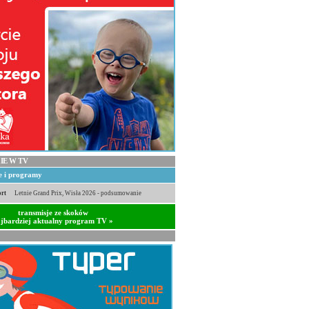
IE W TV
je i programy
rt
Letnie Grand Prix, Wisła 2026 - podsumowanie
transmisje ze skoków
jbardziej aktualny program TV »