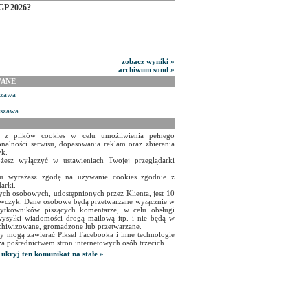
GP 2026?
zobacz wyniki »
archiwum sond »
WANE
szawa
rszawa
a z plików cookies w celu umożliwienia pełnego
onalności serwisu, dopasowania reklam oraz zbierania
yk.
żesz wyłączyć w ustawieniach Twojej przeglądarki
isu wyrażasz zgodę na używanie cookies zgodnie z
arki.
ch osobowych, udostępnionych przez Klienta, jest 10
czyk. Dane osobowe będą przetwarzane wyłącznie w
użytkowników piszących komentarze, w celu obsługi
ysyłki wiadomości drogą mailową itp. i nie będą w
chiwizowane, gromadzone lub przetwarzane.
y mogą zawierać Piksel Facebooka i inne technologie
za pośrednictwem stron internetowych osób trzecich.
ukryj ten komunikat na stałe »