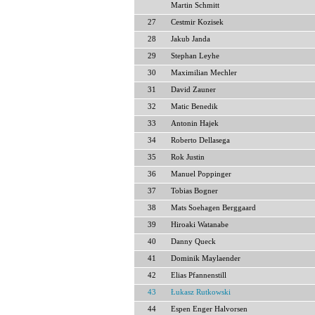
Martin Schmitt
27
Cestmir Kozisek
28
Jakub Janda
29
Stephan Leyhe
30
Maximilian Mechler
31
David Zauner
32
Matic Benedik
33
Antonin Hajek
34
Roberto Dellasega
35
Rok Justin
36
Manuel Poppinger
37
Tobias Bogner
38
Mats Soehagen Berggaard
39
Hiroaki Watanabe
40
Danny Queck
41
Dominik Maylaender
42
Elias Pfannenstill
43
Łukasz Rutkowski
44
Espen Enger Halvorsen