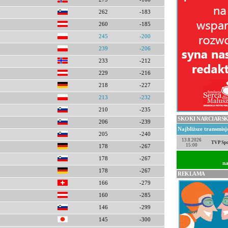
262
-183
260
-185
245
-200
239
-206
233
-212
229
-216
218
-227
213
-232
210
-235
SKOKI NARCIARSK
206
-239
Najbliższe transmis
205
-240
13.8.2026
TVP Spo
15:00
178
-267
178
-267
na
178
-267
REKLAMA
166
-279
160
-285
146
-299
145
-300