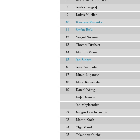
8
Andraz Pograjc
9
Lukas Mueller
10
Klemens Murańka
11
Stefan Hula
12
Vegard Swensen
13
Thomas Diethart
14
Marinus Kraus
15
Jan Ziobro
16
Anze Semenic
17
Miran Zupancic
18
Matic Kramarsic
19
Daniel Wenig
Nejc Dezman
Jan Maylaender
22
Gregor Deschwanden
23
Martin Koch
24
Ziga Mandl
25
Takanobu Okabe