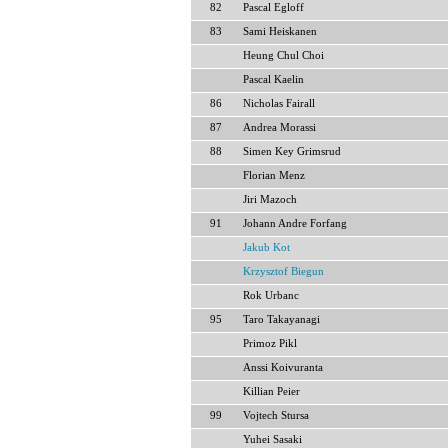
82
Pascal Egloff
83
Sami Heiskanen
Heung Chul Choi
Pascal Kaelin
86
Nicholas Fairall
87
Andrea Morassi
88
Simen Key Grimsrud
Florian Menz
Jiri Mazoch
91
Johann Andre Forfang
Jakub Kot
Krzysztof Biegun
Rok Urbanc
95
Taro Takayanagi
Primoz Pikl
Anssi Koivuranta
Killian Peier
99
Vojtech Stursa
Yuhei Sasaki