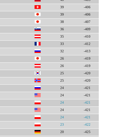
39
-406
39
-406
38
-407
36
-409
35
-410
33
-412
32
-413
26
-419
26
-419
25
-420
25
-420
24
-421
24
-421
24
-421
24
-421
24
-421
23
-422
20
-425