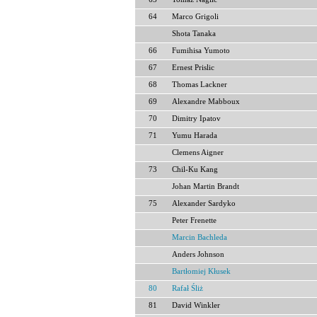
64
Marco Grigoli
Shota Tanaka
66
Fumihisa Yumoto
67
Ernest Prislic
68
Thomas Lackner
69
Alexandre Mabboux
70
Dimitry Ipatov
71
Yumu Harada
Clemens Aigner
73
Chil-Ku Kang
Johan Martin Brandt
75
Alexander Sardyko
Peter Frenette
Marcin Bachleda
Anders Johnson
Bartłomiej Kłusek
80
Rafał Śliż
81
David Winkler