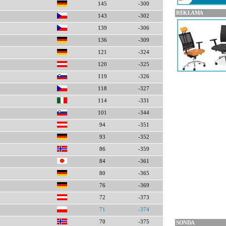
145
-300
REKLAMA
143
-302
139
-306
136
-309
121
-324
120
-325
119
-326
118
-327
114
-331
101
-344
94
-351
93
-352
86
-359
84
-361
80
-365
76
-369
72
-373
71
-374
70
-375
SONDA