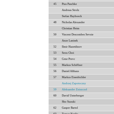
45
Pius Paschke
Andreas Strolz
Stefan Hayboeck
48
Nicholas Alexander
Christian Heim
50
Vincent Descombes Sevoie
Anze Lanisek
52
Ilmir Hazetdinov
53
Seou Choi
54
Cene Prevc
55
Markus Schiffner
56
Daniel Althaus
57
Markus Eisenbichler
Andrzej Zapotoczny
59
Aleksander Zniszczoł
60
David Unterberger
Sho Suzuki
62
Gasper Bartol
63
Tomaz Naglic