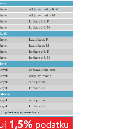
bota)
hevel
oficjalny trening K ✔
hevel
oficjalny trening M
hevel
konkurs ind. K
hevel
konkurs ind. M
dziela)
hevel
kwalifikacje K
hevel
kwalifikacje M
hevel
konkurs ind. K
hevel
konkurs ind. M
obota)
zczyrk
odprawa techniczna
zczyrk
oficjalny trening
zczyrk
seria próbna
zczyrk
konkurs ind.
edziela)
zczyrk
seria próbna
zczyrk
konkurs ind.
pokaż więcej zawodów »