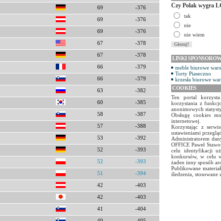
Czy Polak wygra L
69
-376
tak
69
-376
nie
69
-376
nie wiem
67
-378
67
-378
LINKI SPONSORO
66
-379
meble biurowe war
Torty Piaseczno
66
-379
krzesła biurowe wa
COOKIES
63
-382
Ten portal korzyst
60
-385
korzystania z funkcj
anonimowych statyst
58
-387
Obsługę cookies mo
internetowej.
57
-388
Korzystając z serw
ustawieniami przegląd
53
-392
Administratorem dany
OFFICE Paweł Stawow
52
-393
celu identyfikacji 
konkursów, w celu w
52
-393
żaden inny sposób ar
Publikowane materiał
51
-394
śledzenia, stosowane 
42
-403
42
-403
41
-404
40
-405