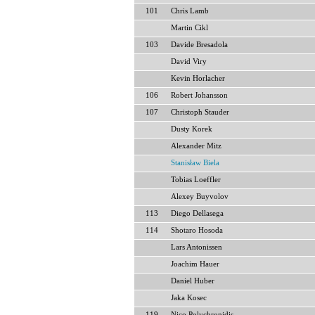
101
Chris Lamb
Martin Cikl
103
Davide Bresadola
David Viry
Kevin Horlacher
106
Robert Johansson
107
Christoph Stauder
Dusty Korek
Alexander Mitz
Stanisław Biela
Tobias Loeffler
Alexey Buyvolov
113
Diego Dellasega
114
Shotaro Hosoda
Lars Antonissen
Joachim Hauer
Daniel Huber
Jaka Kosec
119
Nico Polychronidis