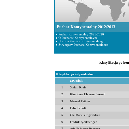
Puchar Kontynentalny 2012/2013
Puchar Kontynentalny 2025/2026
O Pucharze Kontynentalnym
Historia Pucharu Kontynentalnego
Zwycięzcy Pucharu Kontynentalnego
Klasyfikacja po kon
Klasyfikacja indywidualna
zawodnik
1
Stefan Kraft
2
Kim Rene Elverum Sorsell
3
Manuel Fettner
4
Felix Schoft
5
Ole Marius Ingvaldsen
6
Fredrik Bjerkeengen
7
Atle Pedersen Roensen