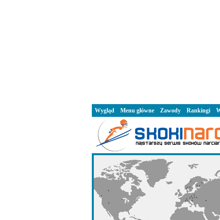
Wygląd
Menu główne
Zawody
Rankingi
W