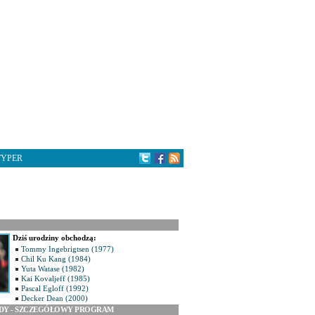
TYPER
Dziś urodziny obchodzą:
Tommy Ingebrigtsen (1977)
Chil Ku Kang (1984)
Yuta Watase (1982)
Kai Kovaljeff (1985)
Pascal Egloff (1992)
Decker Dean (2000)
ODY - SZCZEGÓŁOWY PROGRAM