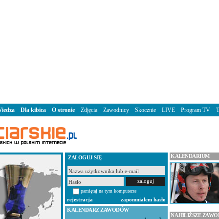
iedza
Dla kibica
O stronie
Zdjęcia
Zawodnicy
Skocznie
LIVE
Program TV
KALENDARIUM
ZALOGUJ SIĘ
pamiętaj na tym komputerze
rejestracja
zapomniałem hasło
KALENDARZ ZAWODÓW
NAJBLIŻSZE ZAW