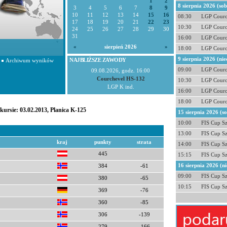
1
2
8 sierpnia 2026 (so
3
4
5
6
7
8
9
10
11
12
13
14
15
16
08:30
LGP Courc
17
18
19
20
21
22
23
10:30
LGP Courc
24
25
26
27
28
29
30
31
16:00
LGP Courc
«
sierpień 2026
»
18:00
LGP Courc
9 sierpnia 2026 (nie
NAJBLIŻSZE ZAWODY
Archiwum wyników
09:00
LGP Courc
09.08.2026, godz. 16:00
Courchevel HS-132
10:30
LGP Courc
LGP K ind.
16:00
LGP Courc
18:00
LGP Courc
kursie: 03.02.2013, Planica K-125
15 sierpnia 2026 (s
10:00
FIS Cup S
13:00
FIS Cup S
kraj
punkty
strata
14:00
FIS Cup S
445
15:15
FIS Cup S
16 sierpnia 2026 (ni
384
-61
09:00
FIS Cup S
380
-65
10:15
FIS Cup S
369
-76
360
-85
306
-139
279
-166