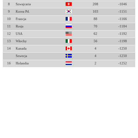
8
Szwajcaria
208
-1046
9
Korea Pd.
103
-1151
10
Francja
88
-1166
11
Rosja
70
-1184
12
USA
62
-1192
13
Włochy
56
-1198
14
Kanada
4
-1250
Szwecja
4
-1250
16
Holandia
2
-1252