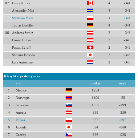
82
Dusty Korek
4
-341
Alexander Mitz
4
-341
Stanisław Biela
4
-341
Tobias Loeffler
4
-341
86
Andreas Strolz
2
-343
Daniel Huber
2
-343
Pascal Egloff
2
-343
Shotaro Hosoda
2
-343
Lars Antonissen
2
-343
Klasyfikacja drużynowa
kraj
punkty
strata
1
Niemcy
1254
2
Norwegia
1199
-55
3
Słowenia
1055
-199
4
Austria
998
-256
5
Polska
657
-597
6
Japonia
394
-860
7
Czechy
326
-928