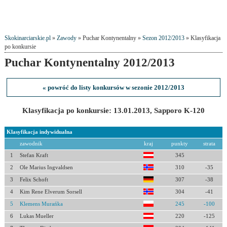
Skokinarciarskie.pl
»
Zawody
» Puchar Kontynentalny »
Sezon 2012/2013
» Klasyfikacja
po konkursie
Puchar Kontynentalny 2012/2013
« powróć do listy konkursów w sezonie 2012/2013
Klasyfikacja po konkursie: 13.01.2013, Sapporo K-120
Klasyfikacja indywidualna
zawodnik
kraj
punkty
strata
1
Stefan Kraft
345
2
Ole Marius Ingvaldsen
310
-35
3
Felix Schoft
307
-38
4
Kim Rene Elverum Sorsell
304
-41
5
Klemens Murańka
245
-100
6
Lukas Mueller
220
-125