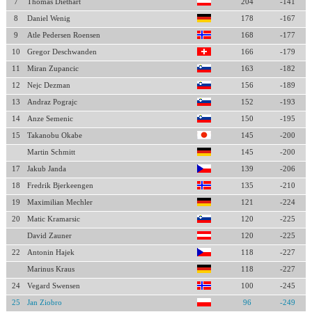
7
Thomas Diethart
204
-141
8
Daniel Wenig
178
-167
9
Atle Pedersen Roensen
168
-177
10
Gregor Deschwanden
166
-179
11
Miran Zupancic
163
-182
12
Nejc Dezman
156
-189
13
Andraz Pograjc
152
-193
14
Anze Semenic
150
-195
15
Takanobu Okabe
145
-200
Martin Schmitt
145
-200
17
Jakub Janda
139
-206
18
Fredrik Bjerkeengen
135
-210
19
Maximilian Mechler
121
-224
20
Matic Kramarsic
120
-225
David Zauner
120
-225
22
Antonin Hajek
118
-227
Marinus Kraus
118
-227
24
Vegard Swensen
100
-245
25
Jan Ziobro
96
-249