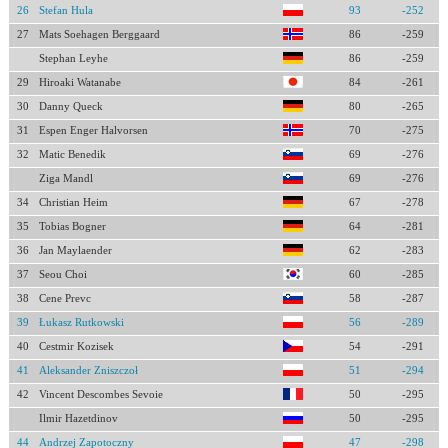
26
Stefan Hula
93
-252
27
Mats Soehagen Berggaard
86
-259
Stephan Leyhe
86
-259
29
Hiroaki Watanabe
84
-261
30
Danny Queck
80
-265
31
Espen Enger Halvorsen
70
-275
32
Matic Benedik
69
-276
Ziga Mandl
69
-276
34
Christian Heim
67
-278
35
Tobias Bogner
64
-281
36
Jan Maylaender
62
-283
37
Seou Choi
60
-285
38
Cene Prevc
58
-287
39
Łukasz Rutkowski
56
-289
40
Cestmir Kozisek
54
-291
41
Aleksander Zniszczoł
51
-294
42
Vincent Descombes Sevoie
50
-295
Ilmir Hazetdinov
50
-295
44
Andrzej Zapotoczny
47
-298