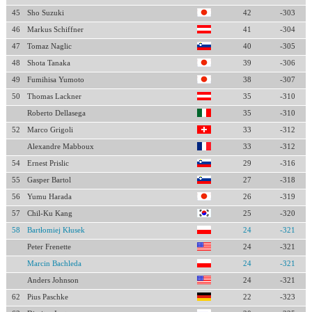
45
Sho Suzuki
42
-303
46
Markus Schiffner
41
-304
47
Tomaz Naglic
40
-305
48
Shota Tanaka
39
-306
49
Fumihisa Yumoto
38
-307
50
Thomas Lackner
35
-310
Roberto Dellasega
35
-310
52
Marco Grigoli
33
-312
Alexandre Mabboux
33
-312
54
Ernest Prislic
29
-316
55
Gasper Bartol
27
-318
56
Yumu Harada
26
-319
57
Chil-Ku Kang
25
-320
58
Bartłomiej Kłusek
24
-321
Peter Frenette
24
-321
Marcin Bachleda
24
-321
Anders Johnson
24
-321
62
Pius Paschke
22
-323