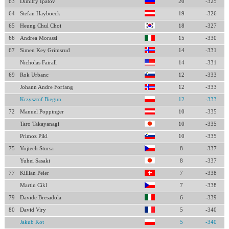
63
Dimitry Ipatov
20
-325
64
Stefan Hayboeck
19
-326
65
Heung Chul Choi
18
-327
66
Andrea Morassi
15
-330
67
Simen Key Grimsrud
14
-331
Nicholas Fairall
14
-331
69
Rok Urbanc
12
-333
Johann Andre Forfang
12
-333
Krzysztof Biegun
12
-333
72
Manuel Poppinger
10
-335
Taro Takayanagi
10
-335
Primoz Pikl
10
-335
75
Vojtech Stursa
8
-337
Yuhei Sasaki
8
-337
77
Killian Peier
7
-338
Martin Cikl
7
-338
79
Davide Bresadola
6
-339
80
David Viry
5
-340
Jakub Kot
5
-340