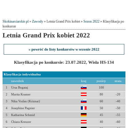
Skokinarciarskie.pl
»
Zawody
» Letnia Grand Prix kobiet »
Sezon 2022
» Klasyfikacja po
konkursie
Letnia Grand Prix kobiet 2022
« powróć do listy konkursów w sezonie 2022
Klasyfikacja po konkursie: 23.07.2022, Wisła HS-134
Klasyfikacja indywidualna
zawodnik
kraj
punkty
strata
1
Ursa Bogataj
100
2
Marita Kramer
80
-20
3
Nika Vodan (Kriznar)
60
-40
4
Josephine Pagnier
50
-50
5
Katharina Schmid
45
-55
6
Chiara Kreuzer
40
-60