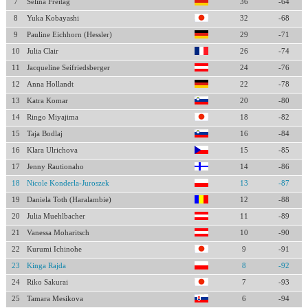
7
Selina Freitag
36
-64
8
Yuka Kobayashi
32
-68
9
Pauline Eichhorn (Hessler)
29
-71
10
Julia Clair
26
-74
11
Jacqueline Seifriedsberger
24
-76
12
Anna Hollandt
22
-78
13
Katra Komar
20
-80
14
Ringo Miyajima
18
-82
15
Taja Bodlaj
16
-84
16
Klara Ulrichova
15
-85
17
Jenny Rautionaho
14
-86
18
Nicole Konderla-Juroszek
13
-87
19
Daniela Toth (Haralambie)
12
-88
20
Julia Muehlbacher
11
-89
21
Vanessa Moharitsch
10
-90
22
Kurumi Ichinohe
9
-91
23
Kinga Rajda
8
-92
24
Riko Sakurai
7
-93
25
Tamara Mesikova
6
-94