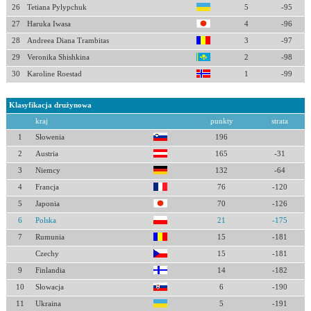
26
Tetiana Pylypchuk
5
-95
27
Haruka Iwasa
4
-96
28
Andreea Diana Trambitas
3
-97
29
Veronika Shishkina
2
-98
30
Karoline Roestad
1
-99
Klasyfikacja drużynowa
kraj
punkty
strata
1
Słowenia
196
2
Austria
165
-31
3
Niemcy
132
-64
4
Francja
76
-120
5
Japonia
70
-126
6
Polska
21
-175
7
Rumunia
15
-181
Czechy
15
-181
9
Finlandia
14
-182
10
Słowacja
6
-190
11
Ukraina
5
-191