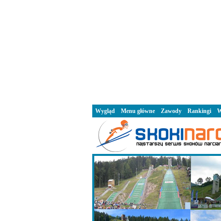
Wygląd
Menu główne
Zawody
Rankingi
W