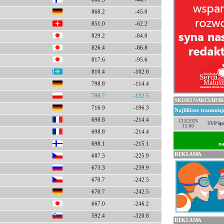
868.2
-45.0
851.0
-62.2
829.2
-84.0
826.4
-86.8
817.6
-95.6
810.4
-102.8
798.8
-114.4
780.7
-132.5
SKOKI NARCIARSK
716.9
-196.3
Najbliższe transmis
698.8
-214.4
13.8.2026
TVP Spo
15:00
698.8
-214.4
na
698.1
-215.1
REKLAMA
687.3
-225.9
673.3
-239.9
670.7
-242.5
670.7
-242.5
667.0
-246.2
592.4
-320.8
REKLAMA