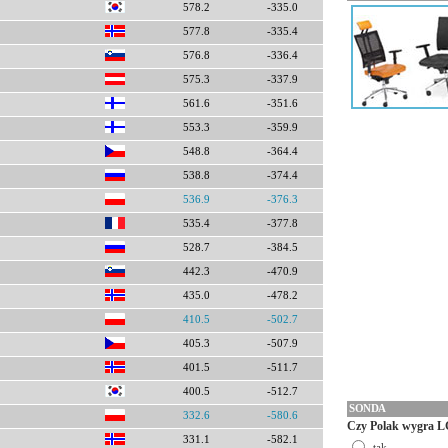
578.2
-335.0
577.8
-335.4
576.8
-336.4
575.3
-337.9
561.6
-351.6
553.3
-359.9
548.8
-364.4
538.8
-374.4
536.9
-376.3
535.4
-377.8
528.7
-384.5
442.3
-470.9
435.0
-478.2
410.5
-502.7
405.3
-507.9
401.5
-511.7
400.5
-512.7
SONDA
332.6
-580.6
Czy Polak wygra L
331.1
-582.1
tak