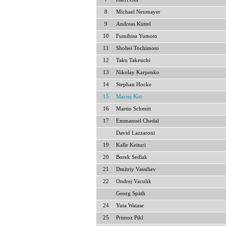
8
Michael Neumayer
9
Andreas Küttel
10
Fumihisa Yumoto
11
Shohei Tochimoto
12
Taku Takeuchi
13
Nikolay Karpenko
14
Stephan Hocke
15
Maciej Kot
16
Martin Schmitt
17
Emmanuel Chedal
David Lazzaroni
19
Kalle Keituri
20
Borek Sedlak
21
Dmitriy Vassiliev
22
Ondrej Vaculik
Georg Späth
24
Yuta Watase
25
Primoz Pikl