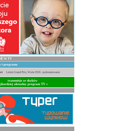
IE W TV
je i programy
rt
Letnie Grand Prix, Wisła 2026 - podsumowanie
transmisje ze skoków
jbardziej aktualny program TV »