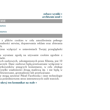
zobacz wyniki »
archiwum sond »
WANE
szawa
rszawa
a z plików cookies w celu umożliwienia pełnego
onalności serwisu, dopasowania reklam oraz zbierania
yk.
żesz wyłączyć w ustawieniach Twojej przeglądarki
isu wyrażasz zgodę na używanie cookies zgodnie z
arki.
ch osobowych, udostępnionych przez Klienta, jest 10
czyk. Dane osobowe będą przetwarzane wyłącznie w
użytkowników piszących komentarze, w celu obsługi
ysyłki wiadomości drogą mailową itp. i nie będą w
chiwizowane, gromadzone lub przetwarzane.
y mogą zawierać Piksel Facebooka i inne technologie
za pośrednictwem stron internetowych osób trzecich.
ukryj ten komunikat na stałe »