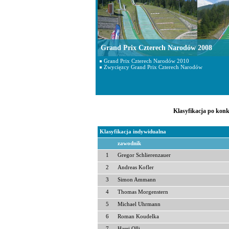
Grand Prix Czterech Narodów 2008
Grand Prix Czterech Narodów 2010
Zwycięzcy Grand Prix Czterech Narodów
Klasyfikacja po konk
Klasyfikacja indywidualna
zawodnik
1
Gregor Schlierenzauer
2
Andreas Kofler
3
Simon Ammann
4
Thomas Morgenstern
5
Michael Uhrmann
6
Roman Koudelka
7
Harri Olli