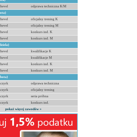
hevel
odprawa techniczna K/M
bota)
hevel
oficjalny trening K
hevel
oficjalny trening M
hevel
konkurs ind. K
hevel
konkurs ind. M
dziela)
hevel
kwalifikacje K
hevel
kwalifikacje M
hevel
konkurs ind. K
hevel
konkurs ind. M
obota)
zczyrk
odprawa techniczna
zczyrk
oficjalny trening
zczyrk
seria próbna
zczyrk
konkurs ind.
pokaż więcej zawodów »