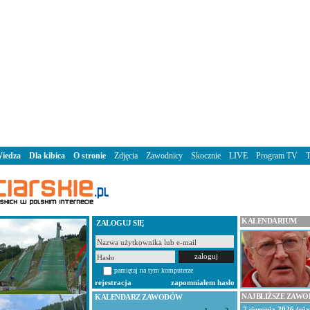
iedza
Dla kibica
O stronie
Zdjęcia
Zawodnicy
Skocznie
LIVE
Program TV
KALENDARIUM
ZALOGUJ SIĘ
pamiętaj na tym komputerze
rejestracja
zapomniałem hasło
NAJBLIŻSZE ZAW
KALENDARZ ZAWODÓW
7 sierpnia 2026 (pią