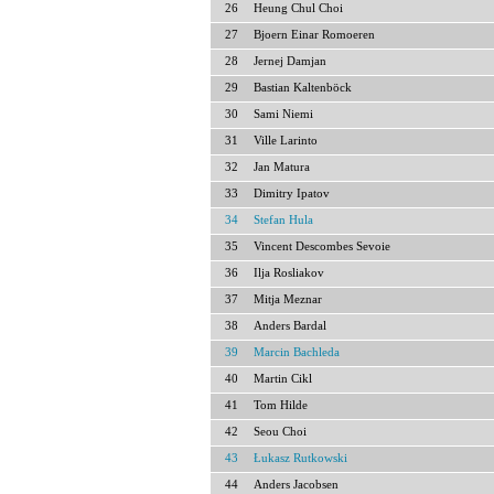
26
Heung Chul Choi
27
Bjoern Einar Romoeren
28
Jernej Damjan
29
Bastian Kaltenböck
30
Sami Niemi
31
Ville Larinto
32
Jan Matura
33
Dimitry Ipatov
34
Stefan Hula
35
Vincent Descombes Sevoie
36
Ilja Rosliakov
37
Mitja Meznar
38
Anders Bardal
39
Marcin Bachleda
40
Martin Cikl
41
Tom Hilde
42
Seou Choi
43
Łukasz Rutkowski
44
Anders Jacobsen