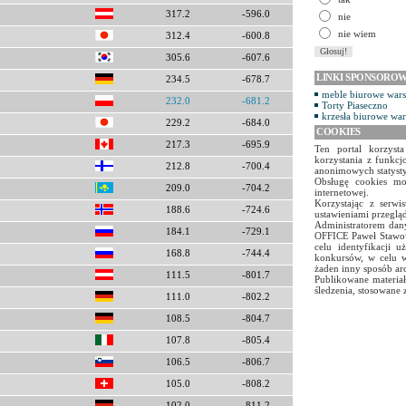
317.2
-596.0
nie
nie wiem
312.4
-600.8
305.6
-607.6
LINKI SPONSORO
234.5
-678.7
meble biurowe war
232.0
-681.2
Torty Piaseczno
krzesła biurowe wa
229.2
-684.0
COOKIES
217.3
-695.9
Ten portal korzyst
korzystania z funkcj
212.8
-700.4
anonimowych statyst
Obsługę cookies mo
209.0
-704.2
internetowej.
Korzystając z serw
188.6
-724.6
ustawieniami przegląd
Administratorem dany
184.1
-729.1
OFFICE Paweł Stawow
celu identyfikacji 
168.8
-744.4
konkursów, w celu w
żaden inny sposób ar
111.5
-801.7
Publikowane materiał
śledzenia, stosowane 
111.0
-802.2
108.5
-804.7
107.8
-805.4
106.5
-806.7
105.0
-808.2
102.0
-811.2