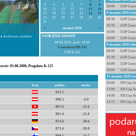
1
2
3
4
5
6
7
8
9
20:00
LGP Courc
10
11
12
13
14
15
16
8 sierpnia 2026 (so
17
18
19
20
21
22
23
24
25
26
27
28
29
30
08:30
LGP Courc
31
10:30
LGP Courc
«
sierpień 2026
»
16:00
LGP Courc
NAJBLIŻSZE ZAWODY
Archiwum wyników
18:00
LGP Courc
08.08.2026, godz. 16:00
9 sierpnia 2026 (nie
Courchevel HS-132
09:00
LGP Courc
LGP K ind.
10:30
LGP Courc
16:00
LGP Courc
ursie: 05.08.2008, Pragelato K-125
18:00
LGP Courc
15 sierpnia 2026 (s
10:00
FIS Cup S
kraj
punkty
strata
13:00
FIS Cup S
913.2
14:00
FIS Cup S
908.3
-4.9
15:15
FIS Cup S
897.6
-15.6
891.4
-21.8
874.6
-38.6
873.4
-39.8
868.5
-44.7