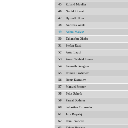
45
Roland Mueller
46
Noriaki Kasai
47
Hyun-Ki Kim
48
Andreas Wank
49
Adam Małysz
50
Takanobu Okabe
51
Stefan Read
52
Arttu Lappi
53
Assan Takhtakhunov
54
Kenneth Gangnes
55
Roman Trofimov
56
Denis Kornilov
57
Manuel Fettner
58
Felix Schoft
59
Pascal Bodmer
60
Sebastian Colloredo
61
Jure Bogataj
62
Remi Francais
63
Tobias Bogner