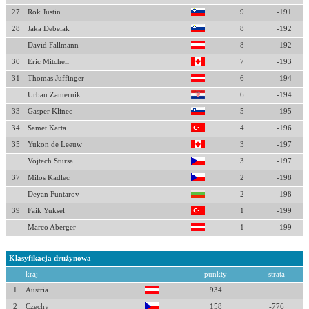
27
Rok Justin
9
-191
28
Jaka Debelak
8
-192
David Fallmann
8
-192
30
Eric Mitchell
7
-193
31
Thomas Juffinger
6
-194
Urban Zamernik
6
-194
33
Gasper Klinec
5
-195
34
Samet Karta
4
-196
35
Yukon de Leeuw
3
-197
Vojtech Stursa
3
-197
37
Milos Kadlec
2
-198
Deyan Funtarov
2
-198
39
Faik Yuksel
1
-199
Marco Aberger
1
-199
Klasyfikacja drużynowa
kraj
punkty
strata
1
Austria
934
2
Czechy
158
-776