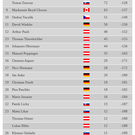
Tomas Zmoray
72
-128
9
Mackenzie Boyd-Clowes
63
-137
10
Ondrej Vaculik
51
-149
11
David Winkler
50
-150
12
Arthur Pauli
48
-152
13
Thomas Thurnbichler
45
-155
14
Johannes Obermayr
44
-156
15
Manuel Poppinger
35
-165
16
Clemens Aigner
29
-171
17
Nico Hermann
28
-172
18
Jan Jeske
20
-180
19
Christian Fendt
19
-181
20
Pius Paschke
18
-182
21
Mario Innauer
16
-184
22
Patrik Lichy
13
-187
23
Matej Likar
12
-188
Thomas Ortner
12
-188
Lukas Dilitz
12
-188
26
Klemen Omladic
11
-189