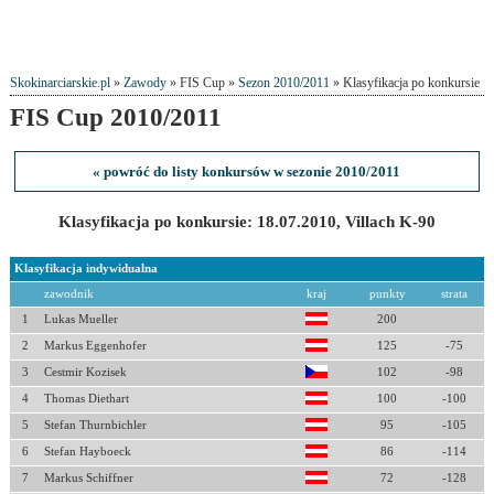
Skokinarciarskie.pl
»
Zawody
» FIS Cup »
Sezon 2010/2011
» Klasyfikacja po konkursie
FIS Cup 2010/2011
« powróć do listy konkursów w sezonie 2010/2011
Klasyfikacja po konkursie: 18.07.2010, Villach K-90
Klasyfikacja indywidualna
zawodnik
kraj
punkty
strata
1
Lukas Mueller
200
2
Markus Eggenhofer
125
-75
3
Cestmir Kozisek
102
-98
4
Thomas Diethart
100
-100
5
Stefan Thurnbichler
95
-105
6
Stefan Hayboeck
86
-114
7
Markus Schiffner
72
-128