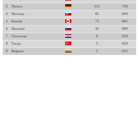
3
Niemcy
135
-799
4
Słowacja
85
-849
5
Kanada
73
-861
6
Słowenia
45
-889
7
Chorwacja
6
-928
8
Turcja
5
-929
9
Bułgaria
2
-932