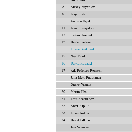
8
Alexey Buyvolov
9
Terje Hilde
Antonin Hajek
11
Ivan Chumyshev
12
Cestmir Kozisek
13
Daniel Lackner
Łukasz Rutkowski
15
Nejc Frank
16
Dawid Kubacki
17
Atle Pedersen Roensen
Juha-Matti Ruuskanen
Ondrej Vaculik
20
Martin Plhal
21
Ilmir Hazetdinov
22
Anssi Ylipulli
23
Lukas Kuban
24
David Fallmann
Jens Salumäe