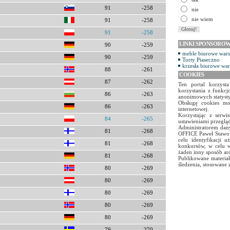
91
-258
nie
nie wiem
91
-258
91
-258
LINKI SPONSORO
90
-259
meble biurowe war
90
-259
Torty Piaseczno
krzesła biurowe wa
88
-261
COOKIES
87
-262
Ten portal korzyst
korzystania z funkcj
86
-263
anonimowych statyst
Obsługę cookies mo
86
-263
internetowej.
Korzystając z serw
84
-265
ustawieniami przegląd
Administratorem dany
81
-268
OFFICE Paweł Stawow
celu identyfikacji 
81
-268
konkursów, w celu w
żaden inny sposób ar
81
-268
Publikowane materiał
śledzenia, stosowane 
80
-269
80
-269
80
-269
80
-269
80
-269
79
-270