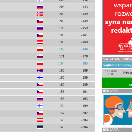
206
-143
200
-149
200
-149
190
-159
188
-161
180
-169
180
-169
171
-178
SKOKI NARCIARSK
164
-185
Najbliższe transmis
160
-189
13.8.2026
TVP Spo
15:00
160
-189
na
160
-189
REKLAMA
158
-191
156
-193
150
-199
147
-202
145
-204
145
-204
REKLAMA