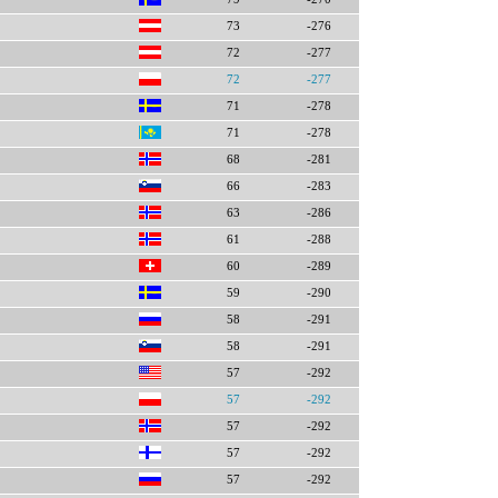
73
-276
72
-277
72
-277
71
-278
71
-278
68
-281
66
-283
63
-286
61
-288
60
-289
59
-290
58
-291
58
-291
57
-292
57
-292
57
-292
57
-292
57
-292