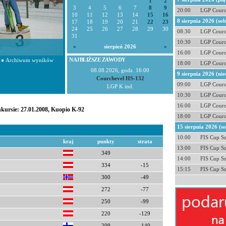
1
2
3
4
5
6
7
8
9
20:00
LGP Courc
10
11
12
13
14
15
16
8 sierpnia 2026 (so
17
18
19
20
21
22
23
24
25
26
27
28
29
30
08:30
LGP Courc
31
10:30
LGP Courc
«
sierpień 2026
»
16:00
LGP Courc
NAJBLIŻSZE ZAWODY
Archiwum wyników
18:00
LGP Courc
08.08.2026, godz. 16:00
9 sierpnia 2026 (nie
Courchevel HS-132
09:00
LGP Courc
LGP K ind.
10:30
LGP Courc
16:00
LGP Courc
nkursie: 27.01.2008, Kuopio K-92
18:00
LGP Courc
15 sierpnia 2026 (s
10:00
FIS Cup S
kraj
punkty
strata
13:00
FIS Cup S
349
14:00
FIS Cup S
334
-15
15:15
FIS Cup S
300
-49
272
-77
250
-99
220
-129
209
-140