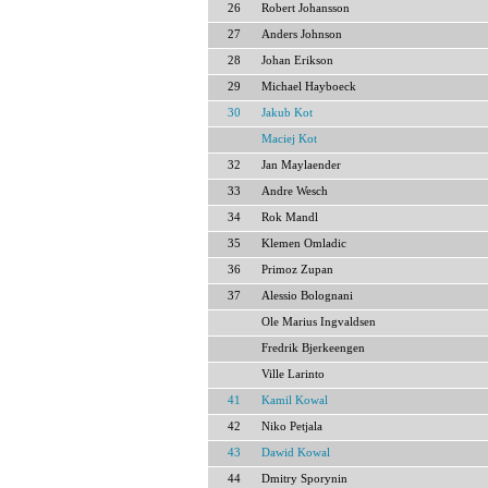
26
Robert Johansson
27
Anders Johnson
28
Johan Erikson
29
Michael Hayboeck
30
Jakub Kot
Maciej Kot
32
Jan Maylaender
33
Andre Wesch
34
Rok Mandl
35
Klemen Omladic
36
Primoz Zupan
37
Alessio Bolognani
Ole Marius Ingvaldsen
Fredrik Bjerkeengen
Ville Larinto
41
Kamil Kowal
42
Niko Petjala
43
Dawid Kowal
44
Dmitry Sporynin