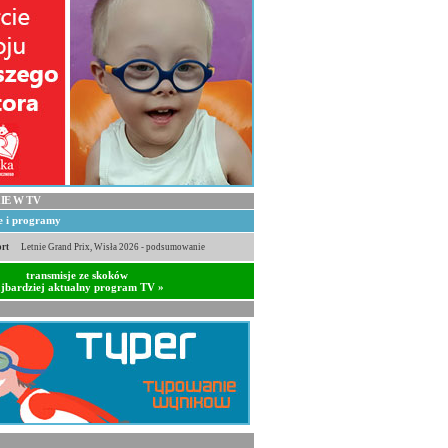
IE W TV
je i programy
rt
Letnie Grand Prix, Wisła 2026 - podsumowanie
transmisje ze skoków
jbardziej aktualny program TV »