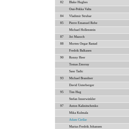
82
Blake Hughes
Ossi-Pekka Valta
84
Vladimir Struhar
85
Pierre Emanuel Robe
Michael Hollenstein
87
Jiri Mazoch
88
Morten Oegar Rastad
Fredrik Balkasen
90
Ronny Heer
Tomas Zmoray
Saso Tadic
93
Michael Brandner
David Unterberger
95
Tim Hug
Stefan Innerwinkler
97
Anton Kalinitschenko
Mika Kulmala
Adam Cieślar
Marius Fredrik Johansen