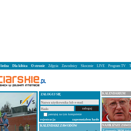
iedza
Dla kibica
O stronie
Zdjęcia
Zawodnicy
Skocznie
LIVE
Program TV
KALENDARIUM
ZALOGUJ SIĘ
pamiętaj na tym komputerze
rejestracja
zapomniałem hasło
NAJBLIŻSZE ZAW
KALENDARZ ZAWODÓW
7 sierpnia 2026 (pią