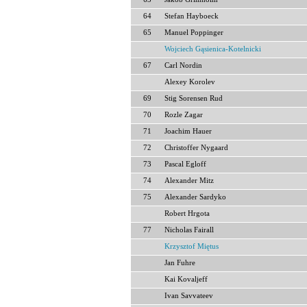
64
Stefan Hayboeck
65
Manuel Poppinger
Wojciech Gąsienica-Kotelnicki
67
Carl Nordin
Alexey Korolev
69
Stig Sorensen Rud
70
Rozle Zagar
71
Joachim Hauer
72
Christoffer Nygaard
73
Pascal Egloff
74
Alexander Mitz
75
Alexander Sardyko
Robert Hrgota
77
Nicholas Fairall
Krzysztof Miętus
Jan Fuhre
Kai Kovaljeff
Ivan Savvateev