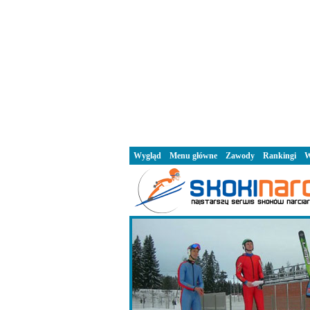
Wygląd
Menu główne
Zawody
Rankingi
W