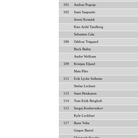
101
Andraz Pograjc
102
Sami Saapunki
Jernej Kosnjek
Kim-Arild Tandberg
Sebastien Cala
106
Oddvar Ystgaard
Buck Bailey
Andre Wolfram
109
Kristjan Eljand
Mats Piho
111
Erik Lycke Solheim
Stefan Lechner
113
Sami Heiskanen
114
Tom-Eirik Bergholt
115
Sergej Kozhevnikov
Kyle Lockhart
117
Rune Velta
Gasper Bartol
Christoph Stauder