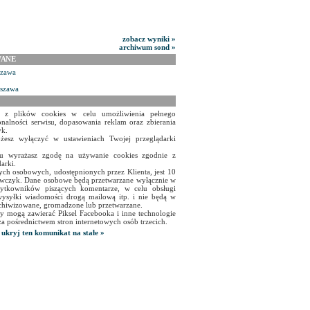
zobacz wyniki »
archiwum sond »
WANE
szawa
rszawa
a z plików cookies w celu umożliwienia pełnego
onalności serwisu, dopasowania reklam oraz zbierania
yk.
żesz wyłączyć w ustawieniach Twojej przeglądarki
isu wyrażasz zgodę na używanie cookies zgodnie z
arki.
ch osobowych, udostępnionych przez Klienta, jest 10
czyk. Dane osobowe będą przetwarzane wyłącznie w
użytkowników piszących komentarze, w celu obsługi
ysyłki wiadomości drogą mailową itp. i nie będą w
chiwizowane, gromadzone lub przetwarzane.
y mogą zawierać Piksel Facebooka i inne technologie
za pośrednictwem stron internetowych osób trzecich.
ukryj ten komunikat na stałe »