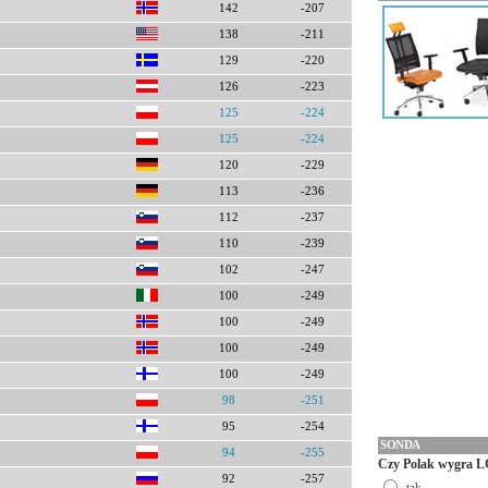
142
-207
138
-211
129
-220
126
-223
125
-224
125
-224
120
-229
113
-236
112
-237
110
-239
102
-247
100
-249
100
-249
100
-249
100
-249
98
-251
95
-254
SONDA
94
-255
Czy Polak wygra L
92
-257
tak