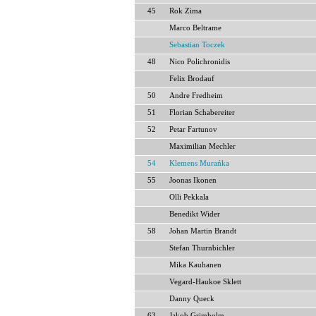
45
Rok Zima
Marco Beltrame
Sebastian Toczek
48
Nico Polichronidis
Felix Brodauf
50
Andre Fredheim
51
Florian Schabereiter
52
Petar Fartunov
Maximilian Mechler
54
Klemens Murańka
55
Joonas Ikonen
Olli Pekkala
Benedikt Wider
58
Johan Martin Brandt
Stefan Thurnbichler
Mika Kauhanen
Vegard-Haukoe Sklett
Danny Queck
63
Jakob Grimholm