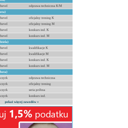
hevel
odprawa techniczna K/M
bota)
hevel
oficjalny trening K
hevel
oficjalny trening M
hevel
konkurs ind. K
hevel
konkurs ind. M
dziela)
hevel
kwalifikacje K
hevel
kwalifikacje M
hevel
konkurs ind. K
hevel
konkurs ind. M
obota)
zczyrk
odprawa techniczna
zczyrk
oficjalny trening
zczyrk
seria próbna
zczyrk
konkurs ind.
pokaż więcej zawodów »