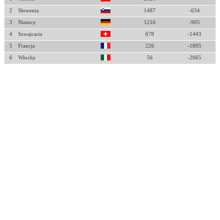
2
Słowenia
1487
-634
3
Niemcy
1216
-905
4
Szwajcaria
678
-1443
5
Francja
226
-1895
6
Włochy
56
-2065