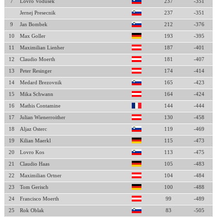
7
Lovro Vodusek
237
-351
Jernej Presecnik
237
-351
9
Jan Bombek
212
-376
10
Max Goller
193
-395
11
Maximilian Lienher
187
-401
12
Claudio Moerth
181
-407
13
Peter Resinger
174
-414
14
Medard Brezovnik
165
-423
15
Mika Schwann
164
-424
16
Mathis Contamine
144
-444
17
Julian Wienerroither
130
-458
18
Aljaz Osterc
119
-469
19
Kilian Maerkl
115
-473
20
Lovro Kos
113
-475
21
Claudio Haas
105
-483
22
Maximilian Ortner
104
-484
23
Tom Gerisch
100
-488
24
Francisco Moerth
99
-489
25
Rok Oblak
83
-505