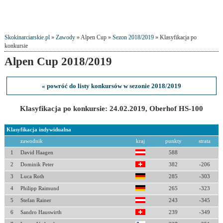
Skokinarciarskie.pl
»
Zawody
» Alpen Cup »
Sezon 2018/2019
» Klasyfikacja po
konkursie
Alpen Cup 2018/2019
« powróć do listy konkursów w sezonie 2018/2019
Klasyfikacja po konkursie: 24.02.2019, Oberhof HS-100
Klasyfikacja indywidualna
zawodnik
kraj
punkty
strata
1
David Haagen
588
2
Dominik Peter
382
-206
3
Luca Roth
285
-303
4
Philipp Raimund
265
-323
5
Stefan Rainer
243
-345
6
Sandro Hauswirth
239
-349