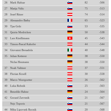
26
Mark Hafnar
82
-506
27
Matija Vidic
75
-513
28
Josef Ritzer
74
-514
29
Alessandro Batby
65
-523
30
Tjas Grilc
53
-535
31
Quirin Modricken
50
-538
32
Lars Kindlimann
45
-543
33
Timon-Pascal Kahofer
44
-544
34
Giovanni Bresadola
40
-548
35
Julian Ketterer
38
-550
Niclas Heumann
38
-550
37
Noah Valtiner
37
-551
38
Florian Kroell
30
-558
39
Marco Woergoetter
26
-562
40
Luka Robnik
25
-563
41
Benedikt Hahne
24
-564
42
Gorazd Zavrsnik
21
-567
Nejc Toporis
21
-567
44
Miha Lipovsek Rocnik
20
-568