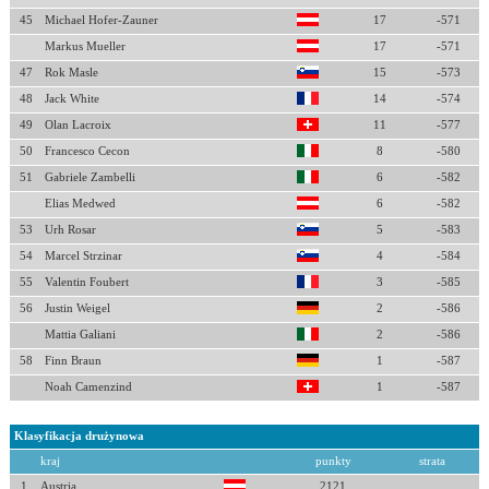
45
Michael Hofer-Zauner
17
-571
Markus Mueller
17
-571
47
Rok Masle
15
-573
48
Jack White
14
-574
49
Olan Lacroix
11
-577
50
Francesco Cecon
8
-580
51
Gabriele Zambelli
6
-582
Elias Medwed
6
-582
53
Urh Rosar
5
-583
54
Marcel Strzinar
4
-584
55
Valentin Foubert
3
-585
56
Justin Weigel
2
-586
Mattia Galiani
2
-586
58
Finn Braun
1
-587
Noah Camenzind
1
-587
Klasyfikacja drużynowa
kraj
punkty
strata
1
Austria
2121