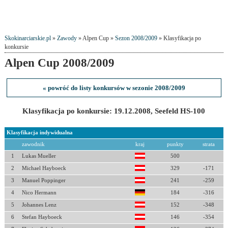
Skokinarciarskie.pl
»
Zawody
» Alpen Cup »
Sezon 2008/2009
» Klasyfikacja po
konkursie
Alpen Cup 2008/2009
« powróć do listy konkursów w sezonie 2008/2009
Klasyfikacja po konkursie: 19.12.2008, Seefeld HS-100
Klasyfikacja indywidualna
zawodnik
kraj
punkty
strata
1
Lukas Mueller
500
2
Michael Hayboeck
329
-171
3
Manuel Poppinger
241
-259
4
Nico Hermann
184
-316
5
Johannes Lenz
152
-348
6
Stefan Hayboeck
146
-354