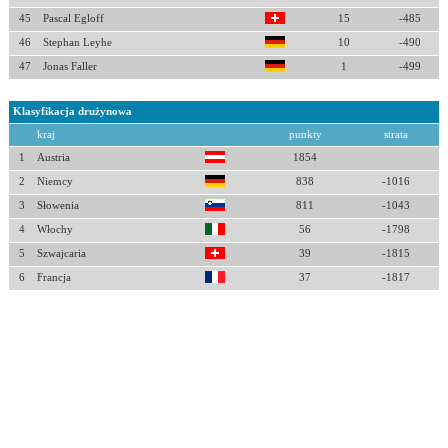
45
Pascal Egloff
15
-485
46
Stephan Leyhe
10
-490
47
Jonas Faller
1
-499
Klasyfikacja drużynowa
kraj
punkty
strata
1
Austria
1854
2
Niemcy
838
-1016
3
Słowenia
811
-1043
4
Włochy
56
-1798
5
Szwajcaria
39
-1815
6
Francja
37
-1817