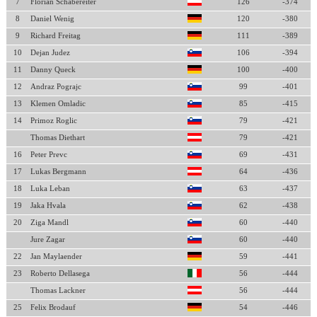
7
Florian Schabereiter
126
-374
8
Daniel Wenig
120
-380
9
Richard Freitag
111
-389
10
Dejan Judez
106
-394
11
Danny Queck
100
-400
12
Andraz Pograjc
99
-401
13
Klemen Omladic
85
-415
14
Primoz Roglic
79
-421
Thomas Diethart
79
-421
16
Peter Prevc
69
-431
17
Lukas Bergmann
64
-436
18
Luka Leban
63
-437
19
Jaka Hvala
62
-438
20
Ziga Mandl
60
-440
Jure Zagar
60
-440
22
Jan Maylaender
59
-441
23
Roberto Dellasega
56
-444
Thomas Lackner
56
-444
25
Felix Brodauf
54
-446