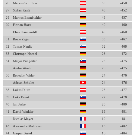
26
Markus Schiffner
50
-450
27
Stefan Kraft
48
-452
28
Markus Eisenbichler
43
-457
29
Florian Horst
40
-460
Elias Pfannenstill
40
-460
31
Rozle Zagar
33
-467
32
Tomaz Naglic
32
-468
33
Christoph Haenel
28
-472
34
Matjaz Pungertar
25
-475
Andre Wesch
25
-475
36
Benedikt Wider
24
-476
Adrian Schuler
24
-476
38
Lukas Dilitz
23
-477
39
Luka Brnot
22
-478
40
Jan Jeske
20
-480
41
David Winkler
19
-481
Nicolas Mayer
19
-481
43
Alexandre Mabboux
18
-482
44
Gasper Bartol
16
-484