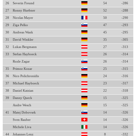
26
Severin Freund
54
-286
27
Ronny Huebner
52
-288
28
Nicolas Mayer
50
-290
29
Ziga Pelko
47
-293
30
Andreas Wank
45
-295
31
David Winkler
35
-305
32
Lukas Bergmann
27
-313
33
Stefan Hayboeck
26
-314
Rozle Zagar
26
-314
35
Primoz Kozar
25
-315
36
Nico Polichronidis
24
-316
37
Michael Hayboeck
23
-317
38
Daniel Katzian
22
-318
39
Danny Queck
15
-325
Andre Wesch
15
-325
41
Matej Dobovsek
14
-326
Sven Rauber
14
-326
Michele Liva
14
-326
44
Johannes Lenz
8
-332