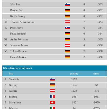
Jaka Rus
8
-332
Bastian Sell
8
-332
Kevin Brosig
8
-332
48
Thomas Schrittwieser
7
-333
49
Peter Prevc
6
-334
Felix Brodauf
6
-334
51
Andre Wolfram
5
-335
52
Johannes Moser
4
-336
53
Tobias Brunner
2
-338
Denis Ulewicz
2
-338
Klasyfikacja drużynowa
kraj
punkty
strata
1
Słowenia
1799
2
Niemcy
1735
-64
3
Austria
1223
-576
4
Francja
168
-1631
5
Szwajcaria
140
-1659
6
Włochy
14
-1785