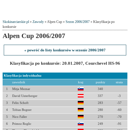
Skokinarciarskie.pl
»
Zawody
» Alpen Cup »
Sezon 2006/2007
» Klasyfikacja po
konkursie
Alpen Cup 2006/2007
« powróć do listy konkursów w sezonie 2006/2007
Klasyfikacja po konkursie: 20.01.2007, Courchevel HS-96
Klasyfikacja indywidualna
zawodnik
kraj
punkty
strata
1
Mitja Meznar
340
2
David Unterberger
337
-3
3
Felix Schoft
283
-57
4
Tobias Bogner
280
-60
5
Nico Faller
270
-70
6
Primoz Roglic
249
-91