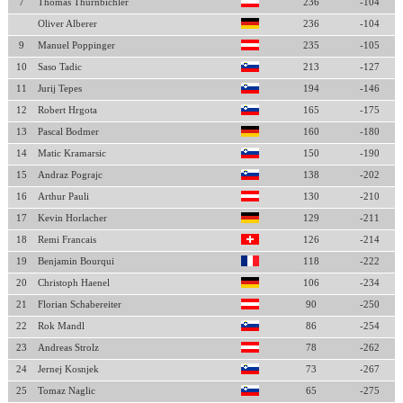
7
Thomas Thurnbichler
236
-104
Oliver Alberer
236
-104
9
Manuel Poppinger
235
-105
10
Saso Tadic
213
-127
11
Jurij Tepes
194
-146
12
Robert Hrgota
165
-175
13
Pascal Bodmer
160
-180
14
Matic Kramarsic
150
-190
15
Andraz Pograjc
138
-202
16
Arthur Pauli
130
-210
17
Kevin Horlacher
129
-211
18
Remi Francais
126
-214
19
Benjamin Bourqui
118
-222
20
Christoph Haenel
106
-234
21
Florian Schabereiter
90
-250
22
Rok Mandl
86
-254
23
Andreas Strolz
78
-262
24
Jernej Kosnjek
73
-267
25
Tomaz Naglic
65
-275