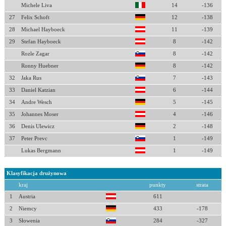
Michele Liva
14
-136
27
Felix Schoft
12
-138
28
Michael Hayboeck
11
-139
29
Stefan Hayboeck
8
-142
Rozle Zagar
8
-142
Ronny Huebner
8
-142
32
Jaka Rus
7
-143
33
Daniel Katzian
6
-144
34
Andre Wesch
5
-145
35
Johannes Moser
4
-146
36
Denis Ulewicz
2
-148
37
Peter Prevc
1
-149
Lukas Bergmann
1
-149
Klasyfikacja drużynowa
kraj
punkty
strata
1
Austria
611
2
Niemcy
433
-178
3
Słowenia
284
-327