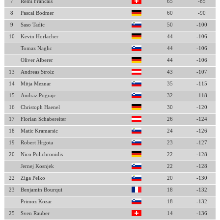
7
Remi Francais
65
-85
8
Pascal Bodmer
60
-90
9
Saso Tadic
50
-100
10
Kevin Horlacher
44
-106
Tomaz Naglic
44
-106
Oliver Alberer
44
-106
13
Andreas Strolz
43
-107
14
Mitja Meznar
35
-115
15
Andraz Pograjc
32
-118
16
Christoph Haenel
30
-120
17
Florian Schabereiter
26
-124
18
Matic Kramarsic
24
-126
19
Robert Hrgota
23
-127
20
Nico Polichronidis
22
-128
Jernej Kosnjek
22
-128
22
Ziga Pelko
20
-130
23
Benjamin Bourqui
18
-132
Primoz Kozar
18
-132
25
Sven Rauber
14
-136