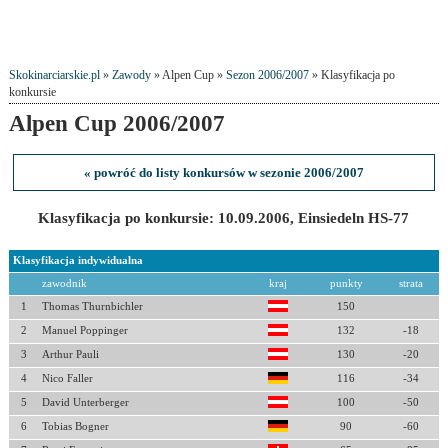
Skokinarciarskie.pl
»
Zawody
» Alpen Cup »
Sezon 2006/2007
» Klasyfikacja po
konkursie
Alpen Cup 2006/2007
« powróć do listy konkursów w sezonie 2006/2007
Klasyfikacja po konkursie: 10.09.2006, Einsiedeln HS-77
Klasyfikacja indywidualna
zawodnik
kraj
punkty
strata
1
Thomas Thurnbichler
150
2
Manuel Poppinger
132
-18
3
Arthur Pauli
130
-20
4
Nico Faller
116
-34
5
David Unterberger
100
-50
6
Tobias Bogner
90
-60