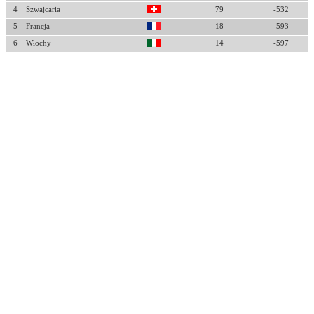
4
Szwajcaria
79
-532
5
Francja
18
-593
6
Włochy
14
-597