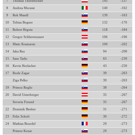
7
Thomas Thurnbichler
145
-157
8
Andrea Morassi
140
-162
9
Rok Mandl
139
-163
10
Tobias Bogner
132
-170
11
Robert Hrgota
118
-184
12
Gregor Schlierenzauer
106
-196
13
Matic Kramarsic
100
-202
14
Jaka Rus
94
-208
15
Saso Tadic
63
-239
16
Kevin Horlacher
43
-259
17
Rozle Zagar
39
-263
Ziga Pelko
39
-263
19
Primoz Roglic
38
-264
20
David Unterberger
35
-267
Severin Freund
35
-267
22
Dominik Benker
31
-271
23
Felix Schoft
30
-272
24
Mathias Bourdel
29
-273
Primoz Kozar
29
-273