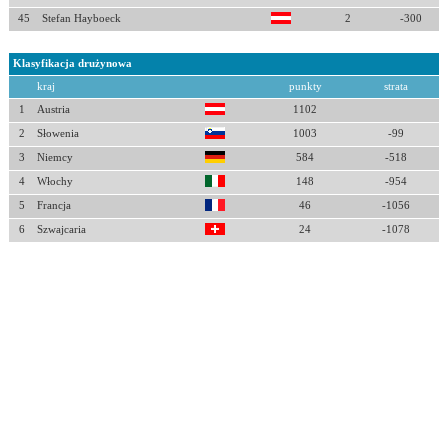
45
Stefan Hayboeck
2
-300
Klasyfikacja drużynowa
kraj
punkty
strata
1
Austria
1102
2
Słowenia
1003
-99
3
Niemcy
584
-518
4
Włochy
148
-954
5
Francja
46
-1056
6
Szwajcaria
24
-1078