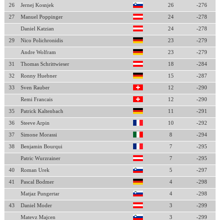
26
Jernej Kosnjek
26
-276
27
Manuel Poppinger
24
-278
Daniel Katzian
24
-278
29
Nico Polichronidis
23
-279
Andre Wolfram
23
-279
31
Thomas Schrittwieser
18
-284
32
Ronny Huebner
15
-287
33
Sven Rauber
12
-290
Remi Francais
12
-290
35
Patrick Kaltenbach
11
-291
36
Steeve Arpin
10
-292
37
Simone Morassi
8
-294
38
Benjamin Bourqui
7
-295
Patric Wurzrainer
7
-295
40
Roman Urek
5
-297
41
Pascal Bodmer
4
-298
Matjaz Pungertar
4
-298
43
Daniel Moder
3
-299
Matevz Majcen
3
-299