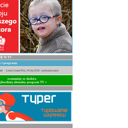
IE W TV
je i programy
rt
Letnie Grand Prix, Wisła 2026 - podsumowanie
transmisje ze skoków
jbardziej aktualny program TV »