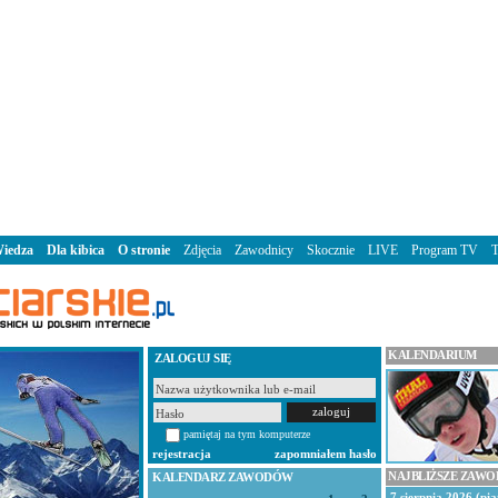
iedza
Dla kibica
O stronie
Zdjęcia
Zawodnicy
Skocznie
LIVE
Program TV
KALENDARIUM
ZALOGUJ SIĘ
pamiętaj na tym komputerze
rejestracja
zapomniałem hasło
NAJBLIŻSZE ZAW
KALENDARZ ZAWODÓW
7 sierpnia 2026 (pią