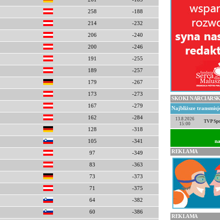
258
-188
214
-232
206
-240
200
-246
191
-255
189
-257
179
-267
173
-273
SKOKI NARCIARSK
167
-279
Najbliższe transmis
162
-284
13.8.2026
TVP Spo
15:00
128
-318
na
105
-341
REKLAMA
97
-349
83
-363
73
-373
71
-375
64
-382
60
-386
REKLAMA