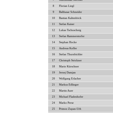
8
Florian Liegl
9
Balthasar Schneider
10
Bastian Kaltenböck
11
Stefan Kaiser
12
Lukas Tschuschnig
13
Stefan Rammerstorfer
14
Stephan Hocke
15
Andreas Kofler
16
Stefan Thurnbichler
17
Christoph Strickner
18
Mario Kürschner
19
Jernej Damjan
20
Wolfgang Erlacher
21
Markus Edlinger
22
Martin Auer
23
Michael Fladenhofer
24
Marko Perse
25
Primoz Zupan-Urh