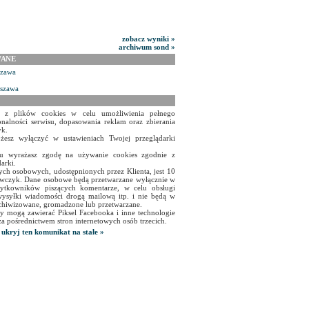
zobacz wyniki »
archiwum sond »
WANE
szawa
rszawa
a z plików cookies w celu umożliwienia pełnego
onalności serwisu, dopasowania reklam oraz zbierania
yk.
żesz wyłączyć w ustawieniach Twojej przeglądarki
isu wyrażasz zgodę na używanie cookies zgodnie z
arki.
ch osobowych, udostępnionych przez Klienta, jest 10
czyk. Dane osobowe będą przetwarzane wyłącznie w
użytkowników piszących komentarze, w celu obsługi
ysyłki wiadomości drogą mailową itp. i nie będą w
chiwizowane, gromadzone lub przetwarzane.
y mogą zawierać Piksel Facebooka i inne technologie
za pośrednictwem stron internetowych osób trzecich.
ukryj ten komunikat na stałe »