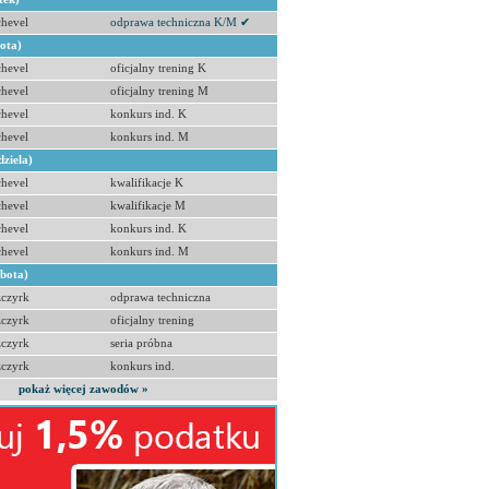
hevel
odprawa techniczna K/M ✔
bota)
hevel
oficjalny trening K
hevel
oficjalny trening M
hevel
konkurs ind. K
hevel
konkurs ind. M
dziela)
hevel
kwalifikacje K
hevel
kwalifikacje M
hevel
konkurs ind. K
hevel
konkurs ind. M
obota)
zczyrk
odprawa techniczna
zczyrk
oficjalny trening
zczyrk
seria próbna
zczyrk
konkurs ind.
pokaż więcej zawodów »