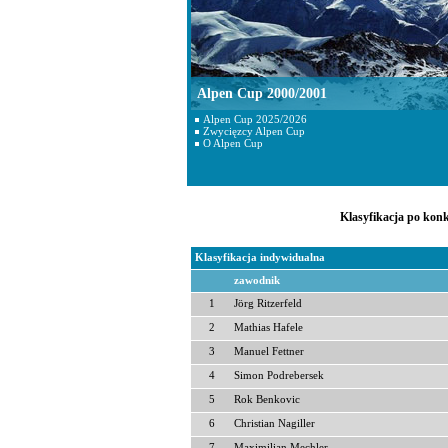
Alpen Cup 2000/2001
Alpen Cup 2025/2026
Zwycięzcy Alpen Cup
O Alpen Cup
Klasyfikacja po konk
Klasyfikacja indywidualna
zawodnik
1
Jörg Ritzerfeld
2
Mathias Hafele
3
Manuel Fettner
4
Simon Podrebersek
5
Rok Benkovic
6
Christian Nagiller
7
Maximilian Mechler