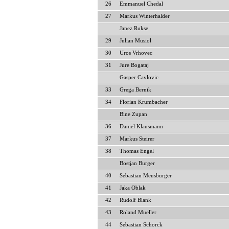
26
Emmanuel Chedal
27
Markus Winterhalder
Janez Rukse
29
Julian Musiol
30
Uros Vrhovec
31
Jure Bogataj
Gasper Cavlovic
33
Grega Bernik
34
Florian Krumbacher
Bine Zupan
36
Daniel Klausmann
37
Markus Steirer
38
Thomas Engel
Bostjan Burger
40
Sebastian Meusburger
41
Jaka Oblak
42
Rudolf Blank
43
Roland Mueller
44
Sebastian Schorck