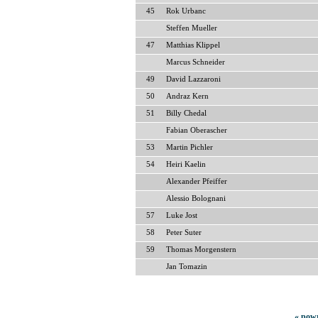
45
Rok Urbanc
Steffen Mueller
47
Matthias Klippel
Marcus Schneider
49
David Lazzaroni
50
Andraz Kern
51
Billy Chedal
Fabian Oberascher
53
Martin Pichler
54
Heiri Kaelin
Alexander Pfeiffer
Alessio Bolognani
57
Luke Jost
58
Peter Suter
59
Thomas Morgenstern
Jan Tomazin
« powr