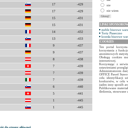
17
-429
nie
nie wiem
17
-429
15
-431
LINKI SPONSORO
15
-431
meble biurowe war
14
-432
Torty Piaseczno
krzesła biurowe wa
13
-433
COOKIES
9
-437
Ten portal korzyst
korzystania z funkcj
9
-437
anonimowych statyst
Obsługę cookies mo
8
-438
internetowej.
Korzystając z serw
7
-439
ustawieniami przegląd
Administratorem dany
7
-439
OFFICE Paweł Stawow
celu identyfikacji 
7
-439
konkursów, w celu w
żaden inny sposób ar
6
-440
Publikowane materiał
śledzenia, stosowane 
5
-441
1
-445
1
-445
ót do strony głównej