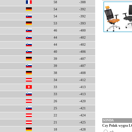
58
-388
54
-392
54
-392
53
-393
46
-400
44
-402
44
-402
40
-406
39
-407
39
-407
38
-408
34
-412
33
-413
33
-413
26
-420
25
-421
22
-424
SONDA
21
-425
Czy Polak wygra L
18
-428
tak