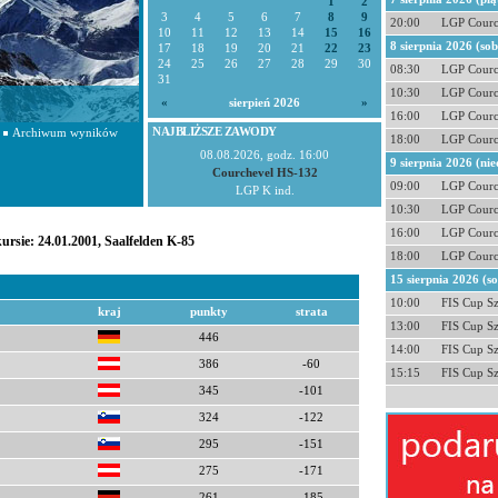
1
2
3
4
5
6
7
8
9
20:00
LGP Courc
10
11
12
13
14
15
16
8 sierpnia 2026 (so
17
18
19
20
21
22
23
24
25
26
27
28
29
30
08:30
LGP Courc
31
10:30
LGP Courc
«
sierpień 2026
»
16:00
LGP Courc
NAJBLIŻSZE ZAWODY
Archiwum wyników
18:00
LGP Courc
08.08.2026, godz. 16:00
9 sierpnia 2026 (nie
Courchevel HS-132
09:00
LGP Courc
LGP K ind.
10:30
LGP Courc
16:00
LGP Courc
ursie: 24.01.2001, Saalfelden K-85
18:00
LGP Courc
15 sierpnia 2026 (s
10:00
FIS Cup S
kraj
punkty
strata
13:00
FIS Cup S
446
14:00
FIS Cup S
386
-60
15:15
FIS Cup S
345
-101
324
-122
295
-151
275
-171
261
-185