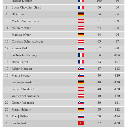
Nicolas Dessum
100
-60
8
Lucas Chevalier-Girod
80
-80
9
Dirk Else
74
-86
10
Martin Zimmermann
71
-89
11
Stefan Metzler
64
-96
Mathias Witter
64
-96
13
Christian Schmitzberger
63
-97
14
Roman Perko
62
-98
15
Gallien Jourdanney
56
-104
16
Herve Perret
53
-107
17
Robert Kopusar
47
-113
18
Matija Stegnar
40
-120
Stefan Petersohn
40
-120
Fabian Ebenhoch
40
-120
Werner Schernthaner
40
-120
22
Gaspar Poljansek
39
-121
23
Martin Schmitt
38
-122
24
Matej Hribar
36
-124
25
Sascha Ruf
32
-128