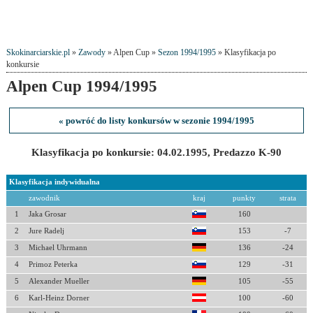
Skokinarciarskie.pl
»
Zawody
» Alpen Cup »
Sezon 1994/1995
» Klasyfikacja po
konkursie
Alpen Cup 1994/1995
« powróć do listy konkursów w sezonie 1994/1995
Klasyfikacja po konkursie: 04.02.1995, Predazzo K-90
Klasyfikacja indywidualna
zawodnik
kraj
punkty
strata
1
Jaka Grosar
160
2
Jure Radelj
153
-7
3
Michael Uhrmann
136
-24
4
Primoz Peterka
129
-31
5
Alexander Mueller
105
-55
6
Karl-Heinz Dorner
100
-60