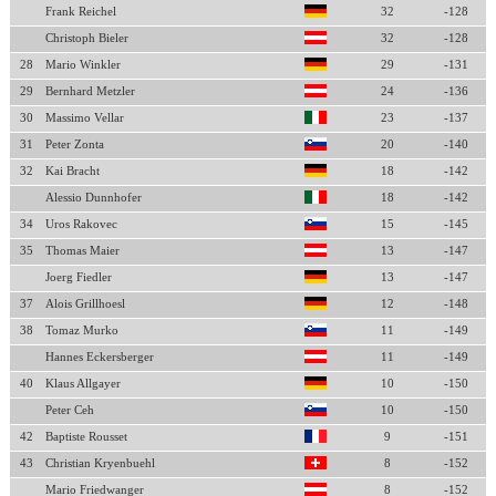
Frank Reichel
32
-128
Christoph Bieler
32
-128
28
Mario Winkler
29
-131
29
Bernhard Metzler
24
-136
30
Massimo Vellar
23
-137
31
Peter Zonta
20
-140
32
Kai Bracht
18
-142
Alessio Dunnhofer
18
-142
34
Uros Rakovec
15
-145
35
Thomas Maier
13
-147
Joerg Fiedler
13
-147
37
Alois Grillhoesl
12
-148
38
Tomaz Murko
11
-149
Hannes Eckersberger
11
-149
40
Klaus Allgayer
10
-150
Peter Ceh
10
-150
42
Baptiste Rousset
9
-151
43
Christian Kryenbuehl
8
-152
Mario Friedwanger
8
-152