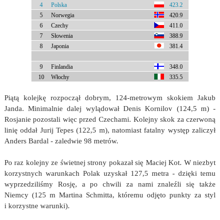
4
Polska
423.2
5
Norwegia
420.9
6
Czechy
411.0
7
Słowenia
388.9
8
Japonia
381.4
9
Finlandia
348.0
10
Włochy
335.5
Piątą kolejkę rozpoczął dobrym, 124-metrowym skokiem Jakub
Janda. Minimalnie dalej wylądował Denis Kornilov (124,5 m) -
Rosjanie pozostali więc przed Czechami. Kolejny skok za czerwoną
linię oddał Jurij Tepes (122,5 m), natomiast fatalny występ zaliczył
Anders Bardal - zaledwie 98 metrów.
Po raz kolejny ze świetnej strony pokazał się Maciej Kot. W niezbyt
korzystnych warunkach Polak uzyskał 127,5 metra - dzięki temu
wyprzedziliśmy Rosję, a po chwili za nami znaleźli się także
Niemcy (125 m Martina Schmitta, któremu odjęto punkty za styl
i korzystne warunki).