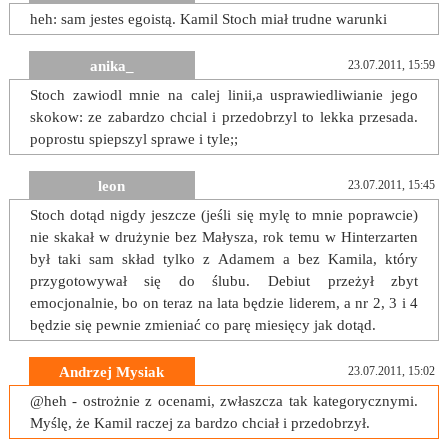
heh: sam jestes egoistą. Kamil Stoch miał trudne warunki
anika_
23.07.2011, 15:59
Stoch zawiodl mnie na calej linii,a usprawiedliwianie jego
skokow: ze zabardzo chcial i przedobrzyl to lekka przesada.
poprostu spiepszyl sprawe i tyle;;
leon
23.07.2011, 15:45
Stoch dotąd nigdy jeszcze (jeśli się mylę to mnie poprawcie)
nie skakał w drużynie bez Małysza, rok temu w Hinterzarten
był taki sam skład tylko z Adamem a bez Kamila, który
przygotowywał się do ślubu. Debiut przeżył zbyt
emocjonalnie, bo on teraz na lata będzie liderem, a nr 2, 3 i 4
będzie się pewnie zmieniać co parę miesięcy jak dotąd.
Andrzej Mysiak
23.07.2011, 15:02
@heh - ostrożnie z ocenami, zwłaszcza tak kategorycznymi.
Myślę, że Kamil raczej za bardzo chciał i przedobrzył.