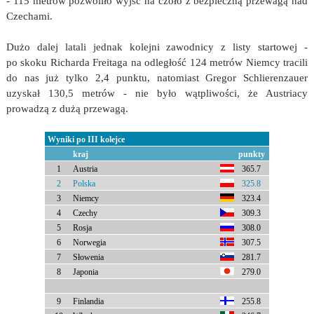
- 115 metrów pozwoliło wyjść na czoło z bezpieczną przewagą nad
Czechami.
Dużo dalej latali jednak kolejni zawodnicy z listy startowej -
po skoku Richarda Freitaga na odległość 124 metrów Niemcy tracili
do nas już tylko 2,4 punktu, natomiast Gregor Schlierenzauer
uzyskał 130,5 metrów - nie było wątpliwości, że Austriacy
prowadzą z dużą przewagą.
Wyniki po III kolejce
kraj
punkty
1
Austria
365.7
2
Polska
325.8
3
Niemcy
323.4
4
Czechy
309.3
5
Rosja
308.0
6
Norwegia
307.5
7
Słowenia
281.7
8
Japonia
279.0
9
Finlandia
255.8