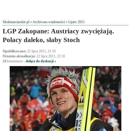
Skokinarciarskie.pl
»
Archiwum wiadomości
»
Lipiec 2011
LGP Zakopane: Austriacy zwyciężają.
Polacy daleko, słaby Stoch
Opublikowano:
22 lipca 2011, 21:19
Ostatnia aktualizacja:
22 lipca 2011, 22:16
24
komentarze
-
dołącz do dyskusji »