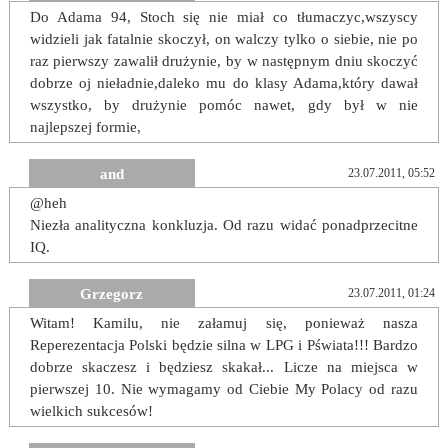
Do Adama 94, Stoch się nie miał co tłumaczyc,wszyscy
widzieli jak fatalnie skoczył, on walczy tylko o siebie, nie po
raz pierwszy zawalił drużynie, by w następnym dniu skoczyć
dobrze oj nieładnie,daleko mu do klasy Adama,który dawał
wszystko, by drużynie pomóc nawet, gdy był w nie
najlepszej formie,
and
23.07.2011, 05:52
@heh
Niezła analityczna konkluzja. Od razu widać ponadprzecitne
IQ.
Grzegorz
23.07.2011, 01:24
Witam! Kamilu, nie załamuj się, ponieważ nasza
Reperezentacja Polski będzie silna w LPG i Pświata!!! Bardzo
dobrze skaczesz i będziesz skakał... Licze na miejsca w
pierwszej 10. Nie wymagamy od Ciebie My Polacy od razu
wielkich sukcesów!