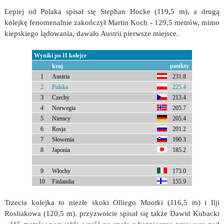
Lepiej od Polaka spisał się Stephan Hocke (119,5 m), a drugą
kolejkę fenomenalnie zakończył Martin Koch - 129,5 metrów, mimo
kiepskiego lądowania, dawało Austrii pierwsze miejsce.
Wyniki po II kolejce
kraj
punkty
1
Austria
231.8
2
Polska
225.4
3
Czechy
213.4
4
Norwegia
205.7
5
Niemcy
205.4
6
Rosja
201.2
7
Słowenia
190.3
8
Japonia
185.2
9
Włochy
173.0
10
Finlandia
155.9
Trzecia kolejka to niezłe skoki Olliego Muotki (116,5 m) i Ilji
Rosliakowa (120,5 m), przyzwoicie spisał się także Dawid Kubacki