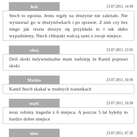
heh
23.07.2011, 14:39
Stoch to egoista. Jemu nigdy na drużynie nie zależało. Nie
wystawiać go w drużynówkach i po sprawie. Z nim czy bez
niego jak reszta druzyn się przykłada to i tak słabo
wypadniemy. Niech chłopaki walczą sami o swoje miejsce.
okoj
23.07.2011, 12:05
Dziś skoki indywindualne mam nadzieję że Kamil poprawi
skoki
Matius
23.07.2011, 10:36
Kamil Stoch skakał w trudnych warunkach
matt
23.07.2011, 10:30
teraz robimy tragedie z 6 miejsca. A jeszcze 5 lat byłoby to
bardzo dobre miejsce
nina
23.07.2011, 07:20