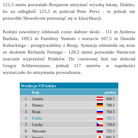
121,5 metra pozwalało Rosjanom utrzymać wysoką lokatę. Daleko,
bo na odległość 125,5 m poleciał Peter Prevc - to jednak nie
pozwoliło Słoweńcom przesunąć się w klasyfikacji.
Kolejni zawodnicy oddawali coraz słabsze skoki - 111 m Andersa
Bardala, 109,5 m Fumihisy Yumoto i wreszcie 107,5 m Dawida
Kubackiego - przegrywaliśmy z Rosją. Sytuacja odmieniła się wraz
ze skokiem Richarda Freitaga - 128,5 metra pozwalało Niemcom
znacznie wyprzedzić Polaków. Do czerwonej linii nie doleciał
Gregor Schlierenzauer, jednak 117 metrów w zupełności
wystarczało do utrzymania prowadzenia.
Wyniki po VII kolejce
kraj
punkty
1
Austria
830.7
2
Niemcy
788.1
3
Rosja
764.5
4
Polska
742.5
5
Czechy
739.0
6
Słowenia
722.3
7
Japonia
691.3