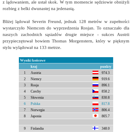
z lądowaniem, ale ustał skok. W tym momencie sędziowie obniżyli
rozbieg z belki dwunastej na jedenastą.
Bliżej lądował Severin Freund, jednak 128 metrów w zupełności
wystarczyło Niemcom do wyprzedzenia Rosjan. To oznaczało dla
naszych zachodnich sąsiadów drugie miejsce - sukces Austrii
przypieczętował bowiem Thomas Morgenstern, który w pięknym
stylu wylądował na 133 metrze.
Wyniki końcowe
kraj
punkty
1
Austria
974.3
2
Niemcy
919.6
3
Rosja
896.1
4
Czechy
858.2
5
Słowenia
830.8
6
Polska
817.8
7
Norwegia
806.4
8
Japonia
805.7
9
Finlandia
348.0