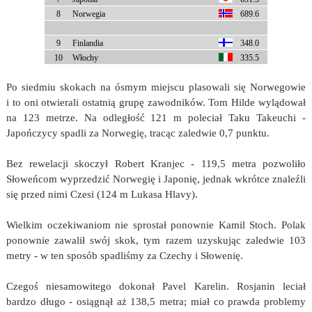
8
Norwegia
689.6
9
Finlandia
348.0
10
Włochy
335.5
Po siedmiu skokach na ósmym miejscu plasowali się Norwegowie
i to oni otwierali ostatnią grupę zawodników. Tom Hilde wylądował
na 123 metrze. Na odległość 121 m poleciał Taku Takeuchi -
Japończycy spadli za Norwegię, tracąc zaledwie 0,7 punktu.
Bez rewelacji skoczył Robert Kranjec - 119,5 metra pozwoliło
Słoweńcom wyprzedzić Norwegię i Japonię, jednak wkrótce znaleźli
się przed nimi Czesi (124 m Lukasa Hlavy).
Wielkim oczekiwaniom nie sprostał ponownie Kamil Stoch. Polak
ponownie zawalił swój skok, tym razem uzyskując zaledwie 103
metry - w ten sposób spadliśmy za Czechy i Słowenię.
Czegoś niesamowitego dokonał Pavel Karelin. Rosjanin leciał
bardzo długo - osiągnął aż 138,5 metra; miał co prawda problemy