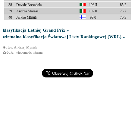
38
Davide Bresadola
106.5
85.2
39
Andrea Morassi
102.0
73.7
40
Jarkko Määttä
99.0
70.3
klasyfikacja Letniej Grand Prix »
wirtualna klasyfikacja Światowej Listy Rankingowej (WRL) »
Autor:
Andrzej Mysiak
Źródło:
wiadomość własna