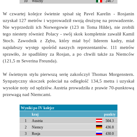
10
Włochy
246.7
W czwartej kolejce świetnie spisał się Pavel Karelin - Rosjanin
uzyskał 127 metrów i wyprowadził swoją drużynę na prowadzenie.
Nie wyprzedzili ich Norwegowie (123 m Toma Hilde), nie zrobili
tego niestety również Polacy - swój skok kompletnie zawalił Kamil
Stoch. Zawodnik z Zębu, który miał być liderem kadry, miał
najsłabszy występ spośród naszych reprezentantów. 111 metrów
sprawiło, że spadliśmy za Rosjan, a po chwili także za Niemców
(121,5 m Severina Freunda).
W świetnym stylu pierwszą serię zakończył Thomas Morgenstern.
Synpatyczny skoczek poleciał na odległość 134,5 metra i uzyskał
wysokie noty od sędziów. Austria prowadziła z prawie 70-punktową
przewagą nad Niemcami.
Wyniki po IV kolejce
kraj
punkty
1
Austria
504.3
2
Niemcy
436.8
3
Rosja
430.0