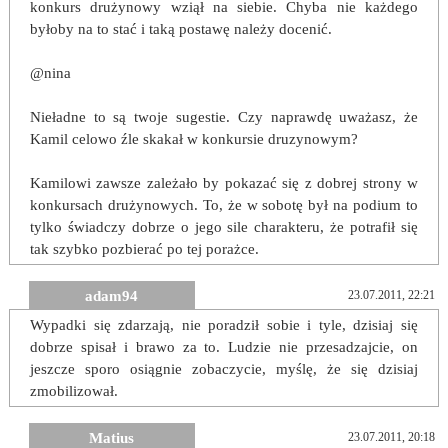
konkurs drużynowy wziął na siebie. Chyba nie każdego
byłoby na to stać i taką postawę należy docenić.
@nina
Nieładne to są twoje sugestie. Czy naprawdę uważasz, że
Kamil celowo źle skakał w konkursie druzynowym?
Kamilowi zawsze zależało by pokazać się z dobrej strony w
konkursach drużynowych. To, że w sobotę był na podium to
tylko świadczy dobrze o jego sile charakteru, że potrafił się
tak szybko pozbierać po tej porażce.
adam94
23.07.2011, 22:21
Wypadki się zdarzają, nie poradził sobie i tyle, dzisiaj się
dobrze spisał i brawo za to. Ludzie nie przesadzajcie, on
jeszcze sporo osiągnie zobaczycie, myślę, że się dzisiaj
zmobilizował.
Matius
23.07.2011, 20:18