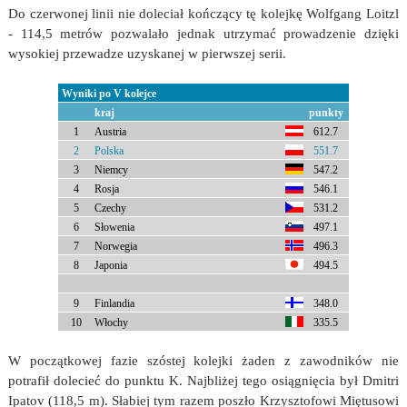
Do czerwonej linii nie doleciał kończący tę kolejkę Wolfgang Loitzl
- 114,5 metrów pozwalało jednak utrzymać prowadzenie dzięki
wysokiej przewadze uzyskanej w pierwszej serii.
Wyniki po V kolejce
kraj
punkty
1
Austria
612.7
2
Polska
551.7
3
Niemcy
547.2
4
Rosja
546.1
5
Czechy
531.2
6
Słowenia
497.1
7
Norwegia
496.3
8
Japonia
494.5
9
Finlandia
348.0
10
Włochy
335.5
W początkowej fazie szóstej kolejki żaden z zawodników nie
potrafił dolecieć do punktu K. Najbliżej tego osiągnięcia był Dmitri
Ipatov (118,5 m). Słabiej tym razem poszło Krzysztofowi Miętusowi