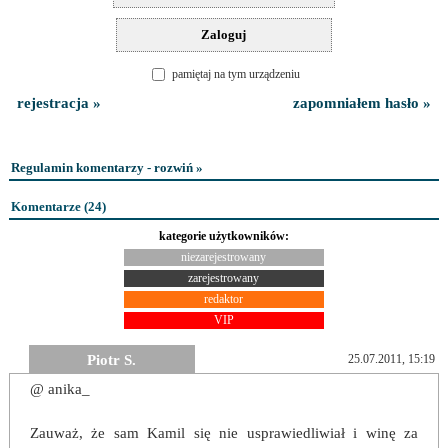
pamiętaj na tym urządzeniu
rejestracja »
zapomniałem hasło »
Regulamin komentarzy - rozwiń »
Komentarze (
24
)
kategorie użytkowników:
niezarejestrowany
zarejestrowany
redaktor
VIP
Piotr S.
25.07.2011, 15:19
@ anika_
Zauważ, że sam Kamil się nie usprawiedliwiał i winę za