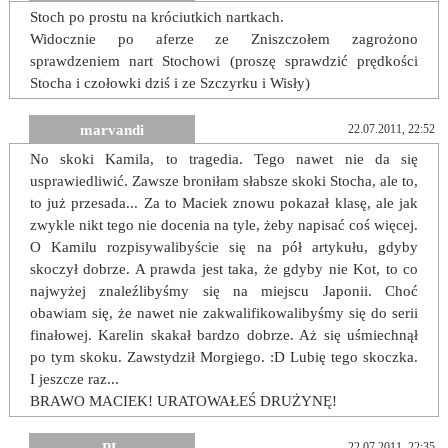
Stoch po prostu na króciutkich nartkach.
Widocznie po aferze ze Zniszczołem zagrożono
sprawdzeniem nart Stochowi (proszę sprawdzić prędkości
Stocha i czołowki dziś i ze Szczyrku i Wisły)
marvandi
22.07.2011, 22:52
No skoki Kamila, to tragedia. Tego nawet nie da się
usprawiedliwić. Zawsze broniłam słabsze skoki Stocha, ale to,
to już przesada... Za to Maciek znowu pokazał klasę, ale jak
zwykle nikt tego nie docenia na tyle, żeby napisać coś więcej.
O Kamilu rozpisywalibyście się na pół artykułu, gdyby
skoczył dobrze. A prawda jest taka, że gdyby nie Kot, to co
najwyżej znaleźlibyśmy się na miejscu Japonii. Choć
obawiam się, że nawet nie zakwalifikowalibyśmy się do serii
finałowej. Karelin skakał bardzo dobrze. Aż się uśmiechnął
po tym skoku. Zawstydził Morgiego. :D Lubię tego skoczka.
I jeszcze raz...
BRAWO MACIEK! URATOWAŁEŚ DRUŻYNĘ!
22.07.2011, 22:35