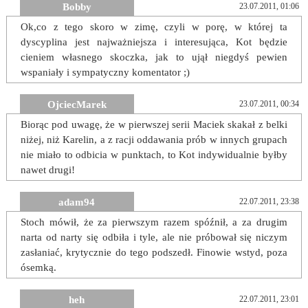
Bobby
23.07.2011, 01:06
Ok,co z tego skoro w zimę, czyli w porę, w której ta
dyscyplina jest najważniejsza i interesująca, Kot będzie
cieniem własnego skoczka, jak to ujął niegdyś pewien
wspaniały i sympatyczny komentator ;)
OjciecMarek
23.07.2011, 00:34
Biorąc pod uwagę, że w pierwszej serii Maciek skakał z belki
niżej, niż Karelin, a z racji oddawania prób w innych grupach
nie miało to odbicia w punktach, to Kot indywidualnie byłby
nawet drugi!
adam94
22.07.2011, 23:38
Stoch mówił, że za pierwszym razem spóźnił, a za drugim
narta od narty się odbiła i tyle, ale nie próbował się niczym
zasłaniać, krytycznie do tego podszedł. Finowie wstyd, poza
ósemką.
heh
22.07.2011, 23:01