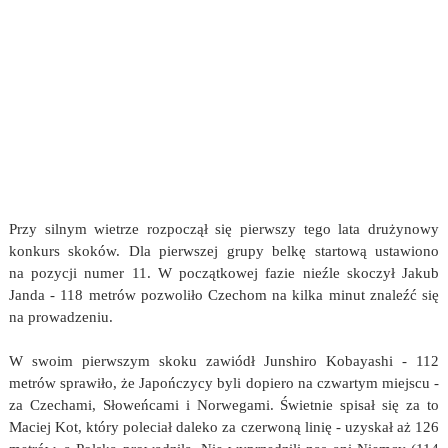
Przy silnym wietrze rozpoczął się pierwszy tego lata drużynowy
konkurs skoków. Dla pierwszej grupy belkę startową ustawiono
na pozycji numer 11. W początkowej fazie nieźle skoczył Jakub
Janda - 118 metrów pozwoliło Czechom na kilka minut znaleźć się
na prowadzeniu.
W swoim pierwszym skoku zawiódł Junshiro Kobayashi - 112
metrów sprawiło, że Japończycy byli dopiero na czwartym miejscu -
za Czechami, Słoweńcami i Norwegami. Świetnie spisał się za to
Maciej Kot, który poleciał daleko za czerwoną linię - uzyskał aż 126