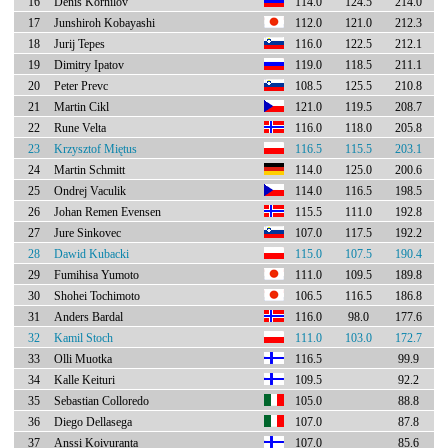
16
Denis Kornilov
114.0
124.5
214.0
17
Junshiroh Kobayashi
112.0
121.0
212.3
18
Jurij Tepes
116.0
122.5
212.1
19
Dimitry Ipatov
119.0
118.5
211.1
20
Peter Prevc
108.5
125.5
210.8
21
Martin Cikl
121.0
119.5
208.7
22
Rune Velta
116.0
118.0
205.8
23
Krzysztof Miętus
116.5
115.5
203.1
24
Martin Schmitt
114.0
125.0
200.6
25
Ondrej Vaculik
114.0
116.5
198.5
26
Johan Remen Evensen
115.5
111.0
192.8
27
Jure Sinkovec
107.0
117.5
192.2
28
Dawid Kubacki
115.0
107.5
190.4
29
Fumihisa Yumoto
111.0
109.5
189.8
30
Shohei Tochimoto
106.5
116.5
186.8
31
Anders Bardal
116.0
98.0
177.6
32
Kamil Stoch
111.0
103.0
172.7
33
Olli Muotka
116.5
99.9
34
Kalle Keituri
109.5
92.2
35
Sebastian Colloredo
105.0
88.8
36
Diego Dellasega
107.0
87.8
37
Anssi Koivuranta
107.0
85.6