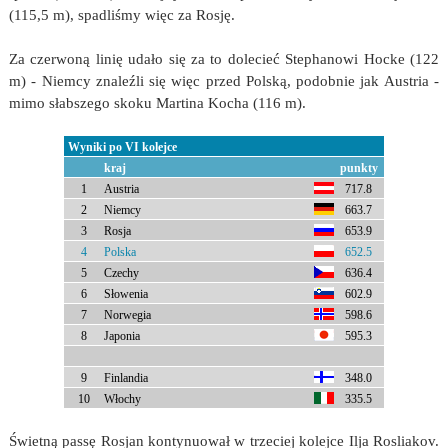
(115,5 m), spadliśmy więc za Rosję.
Za czerwoną linię udało się za to dolecieć Stephanowi Hocke (122
m) - Niemcy znaleźli się więc przed Polską, podobnie jak Austria -
mimo słabszego skoku Martina Kocha (116 m).
Wyniki po VI kolejce
kraj
punkty
1
Austria
717.8
2
Niemcy
663.7
3
Rosja
653.9
4
Polska
652.5
5
Czechy
636.4
6
Słowenia
602.9
7
Norwegia
598.6
8
Japonia
595.3
9
Finlandia
348.0
10
Włochy
335.5
Świetną passę Rosjan kontynuował w trzeciej kolejce Ilja Rosliakov.