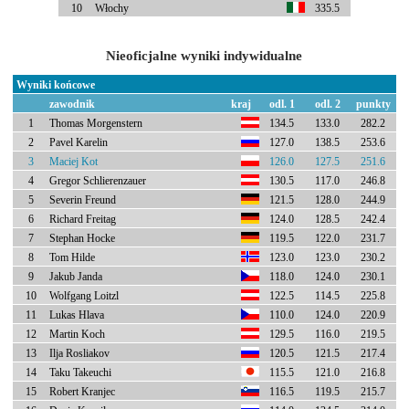
10
Włochy
335.5
Nieoficjalne wyniki indywidualne
Wyniki końcowe
zawodnik
kraj
odl. 1
odl. 2
punkty
1
Thomas Morgenstern
134.5
133.0
282.2
2
Pavel Karelin
127.0
138.5
253.6
3
Maciej Kot
126.0
127.5
251.6
4
Gregor Schlierenzauer
130.5
117.0
246.8
5
Severin Freund
121.5
128.0
244.9
6
Richard Freitag
124.0
128.5
242.4
7
Stephan Hocke
119.5
122.0
231.7
8
Tom Hilde
123.0
123.0
230.2
9
Jakub Janda
118.0
124.0
230.1
10
Wolfgang Loitzl
122.5
114.5
225.8
11
Lukas Hlava
110.0
124.0
220.9
12
Martin Koch
129.5
116.0
219.5
13
Ilja Rosliakov
120.5
121.5
217.4
14
Taku Takeuchi
115.5
121.0
216.8
15
Robert Kranjec
116.5
119.5
215.7