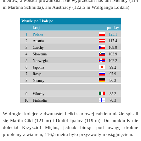
metrów, a Polska prowadziła. Nie wyprzedzili nas ani Niemcy (114
m Martina Schmitta), ani Austriacy (122,5 m Wolfganga Loitzla).
Wyniki po I kolejce
kraj
punkty
1
Polska
123.1
2
Austria
117.4
3
Czechy
109.9
4
Słowenia
103.9
5
Norwegia
102.2
6
Japonia
99.2
7
Rosja
97.9
8
Niemcy
90.2
9
Włochy
85.2
10
Finlandia
70.3
W drugiej kolejce z dwunastej belki startowej całkiem nieźle spisali
się Martin Cikl (121 m) i Dmitri Ipatov (119 m). Do punktu K nie
doleciał Krzysztof Miętus, jednak biorąc pod uwagę drobne
problemy z wiatrem, 116,5 metra było przyzwoitym osiągnięciem.