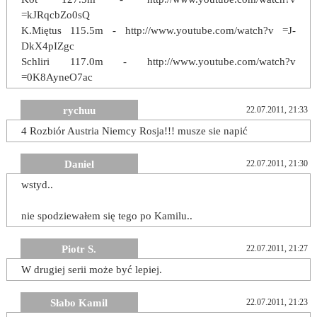
=kJRqcbZo0sQ
K.Miętus 115.5m - http://www.youtube.com/watch?v =J-
DkX4pIZgc
Schliri 117.0m - http://www.youtube.com/watch?v
=0K8AyneO7ac
rychuu
22.07.2011, 21:33
4 Rozbiór Austria Niemcy Rosja!!! musze sie napić
Daniel
22.07.2011, 21:30
wstyd..
nie spodziewałem się tego po Kamilu..
Piotr S.
22.07.2011, 21:27
W drugiej serii może być lepiej.
Słabo Kamil
22.07.2011, 21:23