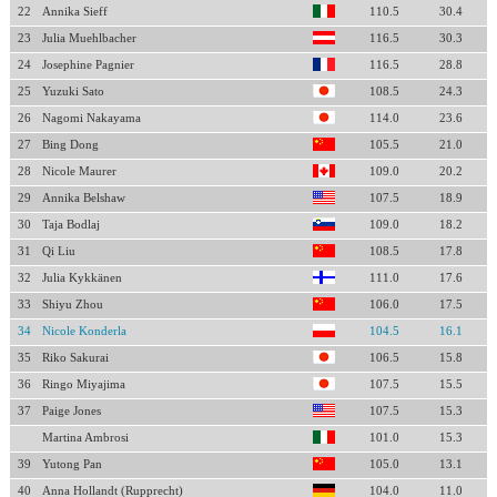
22
Annika Sieff
110.5
30.4
23
Julia Muehlbacher
116.5
30.3
24
Josephine Pagnier
116.5
28.8
25
Yuzuki Sato
108.5
24.3
26
Nagomi Nakayama
114.0
23.6
27
Bing Dong
105.5
21.0
28
Nicole Maurer
109.0
20.2
29
Annika Belshaw
107.5
18.9
30
Taja Bodlaj
109.0
18.2
31
Qi Liu
108.5
17.8
32
Julia Kykkänen
111.0
17.6
33
Shiyu Zhou
106.0
17.5
34
Nicole Konderla
104.5
16.1
35
Riko Sakurai
106.5
15.8
36
Ringo Miyajima
107.5
15.5
37
Paige Jones
107.5
15.3
Martina Ambrosi
101.0
15.3
39
Yutong Pan
105.0
13.1
40
Anna Hollandt (Rupprecht)
104.0
11.0