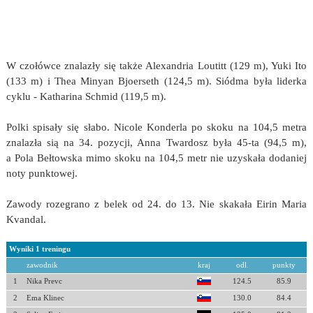
W czołówce znalazły się także Alexandria Loutitt (129 m), Yuki Ito
(133 m) i Thea Minyan Bjoerseth (124,5 m). Siódma była liderka
cyklu - Katharina Schmid (119,5 m).
Polki spisały się słabo. Nicole Konderla po skoku na 104,5 metra
znalazła sią na 34. pozycji, Anna Twardosz była 45-ta (94,5 m),
a Pola Bełtowska mimo skoku na 104,5 metr nie uzyskała dodaniej
noty punktowej.
Zawody rozegrano z belek od 24. do 13. Nie skakała Eirin Maria
Kvandal.
Wyniki 1 treningu
zawodnik
kraj
odl.
punkty
1
Nika Prevc
124.5
85.9
2
Ema Klinec
130.0
84.4