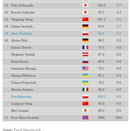
41
Yuka Kobayashi
100.5
7.7
42
Kurumi Ichinohe
93.5
4.3
43
Yangning Weng
101.5
2.5
44
Juliane Seyfarth
93.0
1.7
45
Anna Twardosz
94.5
0.2
46
Alvine Holz
88.5
0.0
Emma Chervet
79.5
0.0
Meghann Wadsak
87.0
0.0
Katra Komar
86.0
0.0
Samantha Macuga
79.5
0.0
Zhanna Hlukhova
85.5
0.0
Tetiana Pylypchuk
76.5
0.0
Martina Zanitzer
96.0
0.0
Pola Bełtowska
104.5
0.0
Liangyao Wang
95.0
0.0
Riko Iwasaki
89.0
0.0
57
Eirin Maria Kvandal
DNS
DNS
Autor:
Paweł Stawowczyk