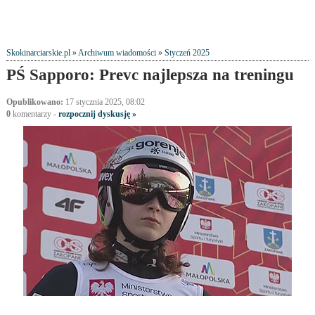
Skokinarciarskie.pl
»
Archiwum wiadomości
»
Styczeń 2025
PŚ Sapporo: Prevc najlepsza na treningu
Opublikowano:
17 stycznia 2025, 08:02
0
komentarzy -
rozpocznij dyskusję »