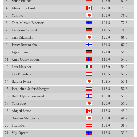
3
Selina Freitag
125.0
81.3
4
Alexandria Loutitt
129.0
77.5
5
Yuki Ito
133.0
76.6
6
Thea Minyan Bjoerseth
124.5
72.3
7
Katharina Schmid
119.5
70.3
8
Sara Takanashi
125.0
66.3
9
Jenny Rautionaho
131.5
62.2
10
Agnes Reisch
121.0
55.3
11
Anna Odine Stroem
113.0
54.8
12
Lara Malsiner
117.0
54.2
13
Eva Pinkelnig
110.5
53.2
14
Haruka Iwasa
132.5
53.1
15
Jacqueline Seifriedsberger
118.5
52.6
16
Heidi Dyhre Traaserud
130.0
51.8
17
Yuka Seto
120.0
51.6
18
Abigail Strate
118.5
49.2
19
Nozomi Maruyama
109.0
40.2
20
Lisa Eder
101.0
38.7
21
Silje Opseth
116.5
33.0