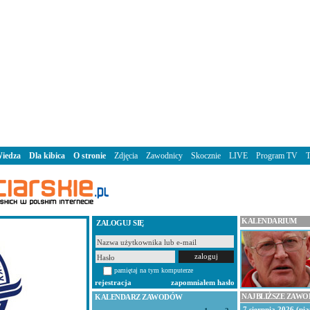
iedza
Dla kibica
O stronie
Zdjęcia
Zawodnicy
Skocznie
LIVE
Program TV
KALENDARIUM
ZALOGUJ SIĘ
pamiętaj na tym komputerze
rejestracja
zapomniałem hasło
NAJBLIŻSZE ZAW
KALENDARZ ZAWODÓW
7 sierpnia 2026 (pią