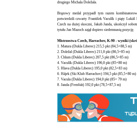
drugiego Michala Doležala.
Brązowy medal przypadł tym razem kombinatorow
potwierdzili czwarty František Vaculík i piąty Luká
Czech na dużej skoczni, Jakub Janda, ukończył sobot
tytułu Jan Mazoch zajął dopiero siedemnastą pozycję.
Mistrzostwa Czech, Harrachov, K-90 - wyniki (skró
1. Matura (Dukla Liberec) 215,5 pkt (84,5+88,5 m)
2. Doležal (Dukla Liberec) 211,0 pkt (86,5+85 m)
3. Chlum (Dukla Liberec) 207,5 pkt (86,5+85 m)
4. Vaculík (Dukla Liberec) 196,0 pkt (85+80 m)
5. Hlava (Dukla Liberec) 195,0 pkt (82,5+83 m)
6. Hájek (Ski Klub Harrachov) 194,5 pkt (85,5+80 m)
7. Vacula (Dukla Liberec) 194,0 pkt (85+ 79 m)
8. Janda (Frenštát) 192,0 pkt (78,5+87,5 m)