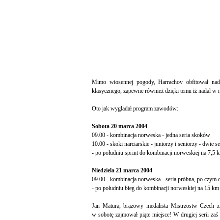
Mimo wiosennej pogody, Harrachov obfitował nada
klasycznego, zapewne również dzięki temu iż nadal w m
Oto jak wygladał program zawodów:
Sobota 20 marca 2004
09.00 - kombinacja norweska - jedna seria skoków
10.00 - skoki narciarskie - juniorzy i seniorzy - dwie 
- po południu sprint do kombinacji norweskiej na 7,5 
Niedziela 21 marca 2004
09.00 - kombinacja norweska - seria próbna, po czym 
- po południu bieg do kombinacji norweskiej na 15 km
Jan Matura, brązowy medalista Mistrzostw Czech z 
w sobotę zajmował piąte miejsce! W drugiej serii za