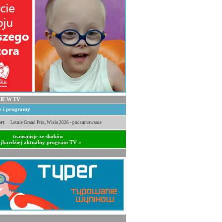
IE W TV
je i programy
rt
Letnie Grand Prix, Wisła 2026 - podsumowanie
transmisje ze skoków
jbardziej aktualny program TV »