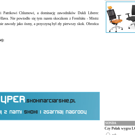
i Patrikowi Chlumowi, a dominację zawodników Dukli Liberec
š Hlava. Nie powiodło się tym razem skoczkom z Frenštátu - Mistrz
nie zawody jako ósmy, a przyczyną był zły pierwszy skok. Obrońca
t):
SONDA
Czy Polak wygra L
tak