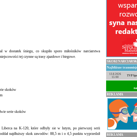
l w dostatek śniegu, co skupiło sporo miłośników narciarstwa
iejscowości tej czynne są trasy zjazdowe i biegowe.
SKOKI NARCIARSK
Najbliższe transmis
13.8.2026
TVP Spo
15:00
na
serie skoków
REKLAMA
km
dwie serie skoków
Liberca na K-120, które odbyły sie w lutym, po pierwszej serii
ś oddał najdłuższy skok zawodów: 88,5 m i o 4,5 punktu wyprzedził
REKLAMA