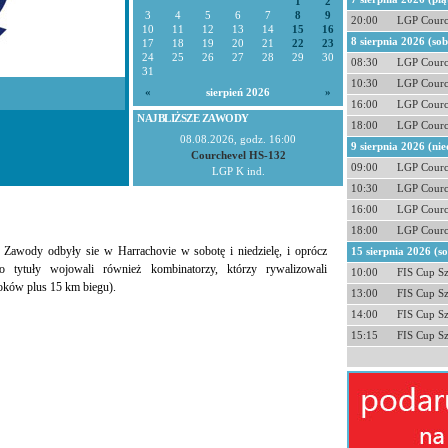
1
2
3
4
5
6
7
8
9
20:00
LGP Courc
10
11
12
13
14
15
16
8 sierpnia 2026 (so
17
18
19
20
21
22
23
24
25
26
27
28
29
30
08:30
LGP Courc
31
10:30
LGP Courc
«
sierpień 2026
»
16:00
LGP Courc
NAJBLIŻSZE ZAWODY
18:00
LGP Courc
08.08.2026, godz. 16:00
9 sierpnia 2026 (nie
Courchevel HS-132
09:00
LGP Courc
LGP K ind.
10:30
LGP Courc
16:00
LGP Courc
18:00
LGP Courc
 Zawody odbyły sie w Harrachovie w sobotę i niedzielę, i oprócz
15 sierpnia 2026 (s
 tytuły wojowali również kombinatorzy, którzy rywalizowali
10:00
FIS Cup S
koków plus 15 km biegu).
13:00
FIS Cup S
14:00
FIS Cup S
15:15
FIS Cup S