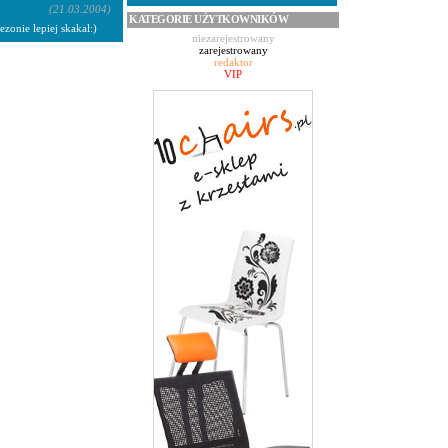
(21.03.2004)
KATEGORIE UŻYTKOWNIKÓW
zonie lepiej skakal:)
niezarejestrowany
zarejestrowany
redaktor
VIP