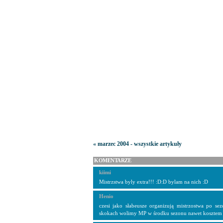
« marzec 2004 - wszystkie artykuły
KOMENTARZE
kiimi
Mistrzstwa byly extra!!! :D:D bylam na nich :D
Henio
czesi jako słabeusze organizują mistrzostwa po se
skokach wolimy MP w środku sezonu nawet kosztem s