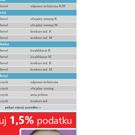
hevel
odprawa techniczna K/M
bota)
hevel
oficjalny trening K
hevel
oficjalny trening M
hevel
konkurs ind. K
hevel
konkurs ind. M
dziela)
hevel
kwalifikacje K
hevel
kwalifikacje M
hevel
konkurs ind. K
hevel
konkurs ind. M
obota)
zczyrk
odprawa techniczna
zczyrk
oficjalny trening
zczyrk
seria próbna
zczyrk
konkurs ind.
pokaż więcej zawodów »