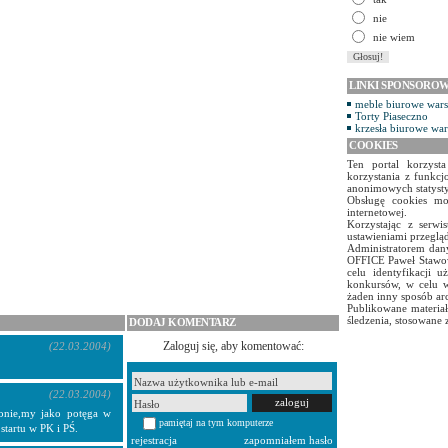
nie
nie wiem
LINKI SPONSORO
meble biurowe war
Torty Piaseczno
krzesła biurowe wa
COOKIES
Ten portal korzyst
korzystania z funkcj
anonimowych statyst
Obsługę cookies mo
internetowej.
Korzystając z serw
ustawieniami przegląd
Administratorem dany
OFFICE Paweł Stawow
celu identyfikacji 
konkursów, w celu w
żaden inny sposób ar
Publikowane materiał
śledzenia, stosowane 
DODAJ KOMENTARZ
Zaloguj się, aby komentować:
(22.03.2004)
(22.03.2004)
zonie,my jako potęga w
pamiętaj na tym komputerze
tartu w PK i PŚ.
rejestracja
zapomniałem hasło