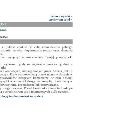
zobacz wyniki »
archiwum sond »
WANE
szawa
rszawa
a z plików cookies w celu umożliwienia pełnego
onalności serwisu, dopasowania reklam oraz zbierania
yk.
żesz wyłączyć w ustawieniach Twojej przeglądarki
isu wyrażasz zgodę na używanie cookies zgodnie z
arki.
ch osobowych, udostępnionych przez Klienta, jest 10
czyk. Dane osobowe będą przetwarzane wyłącznie w
użytkowników piszących komentarze, w celu obsługi
ysyłki wiadomości drogą mailową itp. i nie będą w
chiwizowane, gromadzone lub przetwarzane.
y mogą zawierać Piksel Facebooka i inne technologie
za pośrednictwem stron internetowych osób trzecich.
ukryj ten komunikat na stałe »