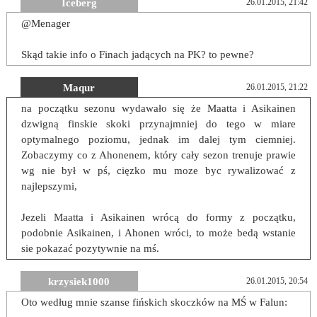
Iceberg
26.01.2015, 21:42
@Menager
Skąd takie info o Finach jadących na PK? to pewne?
Maqur
26.01.2015, 21:22
na początku sezonu wydawało się że Maatta i Asikainen
dzwigną finskie skoki przynajmniej do tego w miare
optymalnego poziomu, jednak im dalej tym ciemniej.
Zobaczymy co z Ahonenem, który cały sezon trenuje prawie
wg nie był w pś, cięzko mu moze byc rywalizować z
najlepszymi,
Jezeli Maatta i Asikainen wrócą do formy z początku,
podobnie Asikainen, i Ahonen wróci, to może bedą wstanie
sie pokazać pozytywnie na mś.
krzysiek1000
26.01.2015, 20:54
Oto według mnie szanse fińskich skoczków na MŚ w Falun: