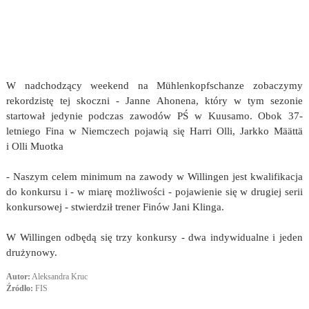
W nadchodzący weekend na Mühlenkopfschanze zobaczymy
rekordzistę tej skoczni - Janne Ahonena, który w tym sezonie
startował jedynie podczas zawodów PŚ w Kuusamo. Obok 37-
letniego Fina w Niemczech pojawią się Harri Olli, Jarkko Määttä
i Olli Muotka
- Naszym celem minimum na zawody w Willingen jest kwalifikacja
do konkursu i - w miarę możliwości - pojawienie się w drugiej serii
konkursowej - stwierdził trener Finów Jani Klinga.
W Willingen odbędą się trzy konkursy - dwa indywidualne i jeden
drużynowy.
Autor:
Aleksandra Kruc
Źródło:
FIS