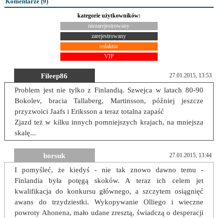
Komentarze (
9
)
kategorie użytkowników:
niezarejestrowany
zarejestrowany
redaktor
VIP
Fileep86
27.01.2015, 13:53
Problem jest nie tylko z Finlandią. Szwejca w latach 80-90
Bokolev, bracia Tallaberg, Martinsson, później jeszcze
przyzwoici Jaafs i Eriksson a teraz totalna zapaść
Zjazd też w kilku innych pomniejszych krajach, na mniejsza
skalę...
borsuk
27.01.2015, 13:44
I pomyśleć, że kiedyś - nie tak znowo dawno temu -
Finlandia była potęgą skoków. A teraz ich celem jet
kwalifikacja do konkursu głównego, a szczytem osiągnięć
awans do trzydziestki. Wykopywanie Olliego i wieczne
powroty Ahonena, mało udane zresztą, świadczą o desperacji