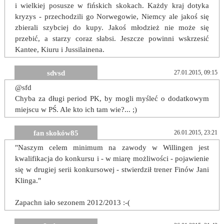
i wielkiej posusze w fińskich skokach. Każdy kraj dotyka
kryzys - przechodzili go Norwegowie, Niemcy ale jakoś się
zbierali szybciej do kupy. Jakoś młodzież nie może się
przebić, a starzy coraz słabsi. Jeszcze powinni wskrzesić
Kantee, Kiuru i Jussilainena.
sdvsd
27.01.2015, 09:15
@sfd
Chyba za długi period PK, by mogli myśleć o dodatkowym
miejscu w PŚ. Ale kto ich tam wie?... ;)
fan skoków85
26.01.2015, 23:21
"Naszym celem minimum na zawody w Willingen jest
kwalifikacja do konkursu i - w miarę możliwości - pojawienie
się w drugiej serii konkursowej - stwierdził trener Finów Jani
Klinga."
Zapachn iało sezonem 2012/2013 :-(