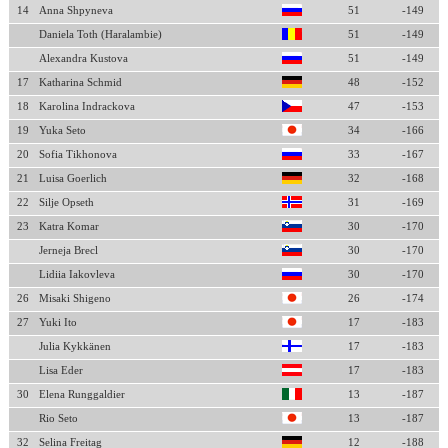
14
Anna Shpyneva
51
-149
Daniela Toth (Haralambie)
51
-149
Alexandra Kustova
51
-149
17
Katharina Schmid
48
-152
18
Karolina Indrackova
47
-153
19
Yuka Seto
34
-166
20
Sofia Tikhonova
33
-167
21
Luisa Goerlich
32
-168
22
Silje Opseth
31
-169
23
Katra Komar
30
-170
Jerneja Brecl
30
-170
Lidiia Iakovleva
30
-170
26
Misaki Shigeno
26
-174
27
Yuki Ito
17
-183
Julia Kykkänen
17
-183
Lisa Eder
17
-183
30
Elena Runggaldier
13
-187
Rio Seto
13
-187
32
Selina Freitag
12
-188