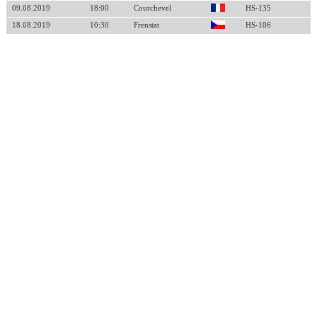
09.08.2019
18:00
Courchevel
HS-135
18.08.2019
10:30
Frenstat
HS-106