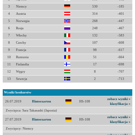
3
Niemcy
530
-185
4
Austria
314
-401
5
Norwegia
268
-447
6
Rosja
248
-467
7
Włochy
132
-583
8
Czechy
107
-608
9
Francja
98
-617
10
Rumunia
51
-664
11
Finlandia
17
-698
12
Węgry
8
-707
13
Szwecja
2
-713
Wyniki konkursów
zobacz wyniki »
26.07.2019
Hinterzarten
HS-108
klasyfikacja »
Zwycięzca: Sara Takanashi (Japonia)
zobacz wyniki »
27.07.2019
Hinterzarten
HS-108
klasyfikacja »
Zwycięzcy: Niemcy