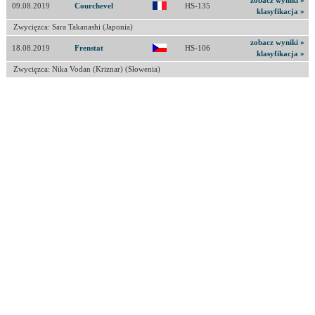
zobacz wyniki »
09.08.2019
Courchevel
HS-135
klasyfikacja »
Zwycięzca: Sara Takanashi (Japonia)
zobacz wyniki »
18.08.2019
Frenstat
HS-106
klasyfikacja »
Zwycięzca: Nika Vodan (Kriznar) (Słowenia)