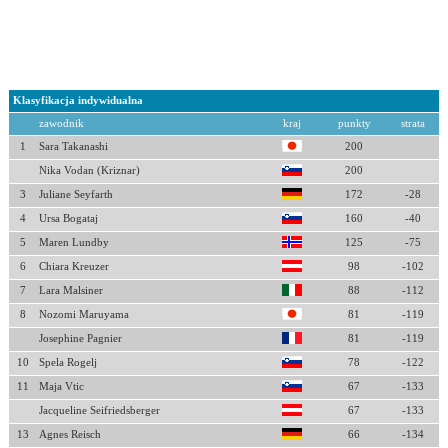
Klasyfikacja indywidualna
zawodnik
kraj
punkty
strata
1
Sara Takanashi
200
Nika Vodan (Kriznar)
200
3
Juliane Seyfarth
172
-28
4
Ursa Bogataj
160
-40
5
Maren Lundby
125
-75
6
Chiara Kreuzer
98
-102
7
Lara Malsiner
88
-112
8
Nozomi Maruyama
81
-119
Josephine Pagnier
81
-119
10
Spela Rogelj
78
-122
11
Maja Vtic
67
-133
Jacqueline Seifriedsberger
67
-133
13
Agnes Reisch
66
-134