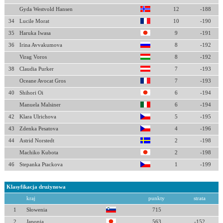
Gyda Westvold Hansen
12
-188
34
Lucile Morat
10
-190
35
Haruka Iwasa
9
-191
36
Irina Avvakumova
8
-192
Virag Voros
8
-192
38
Claudia Purker
7
-193
Oceane Avocat Gros
7
-193
40
Shihori Oi
6
-194
Manuela Malsiner
6
-194
42
Klara Ulrichova
5
-195
43
Zdenka Pesatova
4
-196
44
Astrid Norstedt
2
-198
Machiko Kubota
2
-198
46
Stepanka Ptackova
1
-199
Klasyfikacja drużynowa
kraj
punkty
strata
1
Słowenia
715
2
Japonia
563
-152