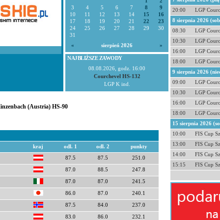
1
2
3
4
5
6
7
8
9
20:00
LGP Courc
10
11
12
13
14
15
16
8 sierpnia 2026 (so
17
18
19
20
21
22
23
24
25
26
27
28
29
30
08:30
LGP Courc
31
10:30
LGP Courc
«
sierpień 2026
»
16:00
LGP Courc
NAJBLIŻSZE ZAWODY
18:00
LGP Courc
08.08.2026, godz. 16:00
9 sierpnia 2026 (nie
Courchevel HS-132
09:00
LGP Courc
LGP K ind.
10:30
LGP Courc
16:00
LGP Courc
Hinzenbach (Austria) HS-90
18:00
LGP Courc
15 sierpnia 2026 (s
10:00
FIS Cup S
13:00
FIS Cup S
kraj
odl. 1
odl. 2
punkty
14:00
FIS Cup S
87.5
87.5
251.0
15:15
FIS Cup S
87.0
88.5
247.8
87.0
87.0
241.5
86.0
87.0
240.1
87.5
84.0
237.0
83.0
86.0
232.1