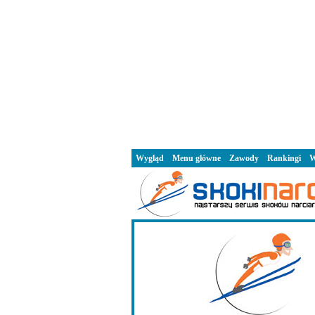
Wygląd
Menu główne
Zawody
Rankingi
W