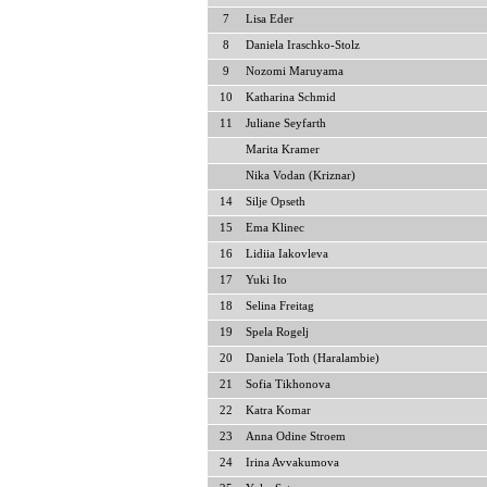
7
Lisa Eder
8
Daniela Iraschko-Stolz
9
Nozomi Maruyama
10
Katharina Schmid
11
Juliane Seyfarth
Marita Kramer
Nika Vodan (Kriznar)
14
Silje Opseth
15
Ema Klinec
16
Lidiia Iakovleva
17
Yuki Ito
18
Selina Freitag
19
Spela Rogelj
20
Daniela Toth (Haralambie)
21
Sofia Tikhonova
22
Katra Komar
23
Anna Odine Stroem
24
Irina Avvakumova