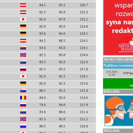
84.5
83.5
226.7
82.5
85.0
225.3
82.0
87.0
225.2
82.0
85.0
224.8
83.0
84.0
224.1
84.5
88.5
224.1
83.0
85.0
224.1
82.5
85.0
224.0
SKOKI NARCIARSK
83.5
82.0
222.6
Najbliższe transmis
81.5
83.5
217.8
13.8.2026
TVP Spo
15:00
81.0
82.5
216.1
82.0
82.5
215.6
na
80.5
83.5
215.4
REKLAMA
84.0
82.0
214.6
78.0
84.0
211.9
83.0
80.0
211.4
81.5
82.0
211.2
80.5
80.5
210.0
REKLAMA