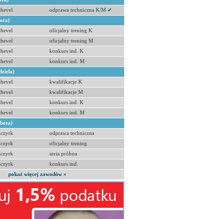
hevel
odprawa techniczna K/M ✔
bota)
hevel
oficjalny trening K
hevel
oficjalny trening M
hevel
konkurs ind. K
hevel
konkurs ind. M
dziela)
hevel
kwalifikacje K
hevel
kwalifikacje M
hevel
konkurs ind. K
hevel
konkurs ind. M
obota)
zczyrk
odprawa techniczna
zczyrk
oficjalny trening
zczyrk
seria próbna
zczyrk
konkurs ind.
pokaż więcej zawodów »