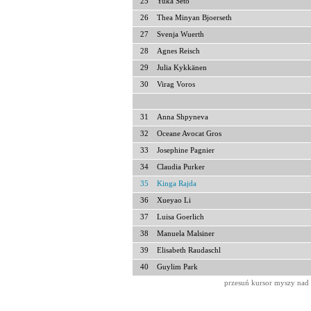
25
Yuka Seto
26
Thea Minyan Bjoerseth
27
Svenja Wuerth
28
Agnes Reisch
29
Julia Kykkänen
30
Virag Voros
31
Anna Shpyneva
32
Oceane Avocat Gros
33
Josephine Pagnier
34
Claudia Purker
35
Kinga Rajda
36
Xueyao Li
37
Luisa Goerlich
38
Manuela Malsiner
39
Elisabeth Raudaschl
40
Guylim Park
przesuń kursor myszy nad 