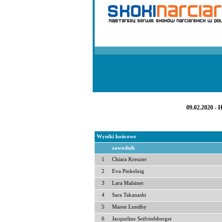
09.02.2020 - 
Wyniki końcowe
zawodnik
1
Chiara Kreuzer
2
Eva Pinkelnig
3
Lara Malsiner
4
Sara Takanashi
5
Maren Lundby
6
Jacqueline Seifriedsberger