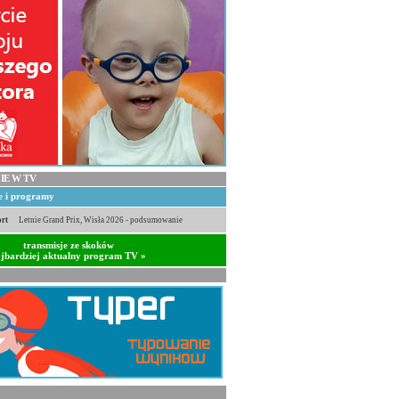
IE W TV
je i programy
rt
Letnie Grand Prix, Wisła 2026 - podsumowanie
transmisje ze skoków
jbardziej aktualny program TV »