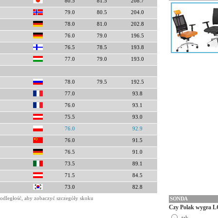
80.5
81.5
208.7
79.0
80.5
204.0
78.0
81.0
202.8
76.0
79.0
196.5
76.5
78.5
193.8
77.0
79.0
193.0
78.0
79.5
192.5
77.0
93.8
76.0
93.1
75.5
93.0
76.0
92.9
76.0
91.5
76.5
91.0
73.5
89.1
71.5
84.5
73.0
82.8
odległość, aby zobaczyć szczegóły skoku
SONDA
Czy Polak wygra L
tak