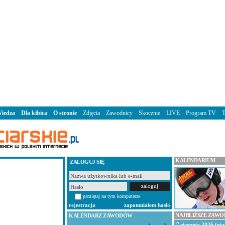
iedza
Dla kibica
O stronie
Zdjęcia
Zawodnicy
Skocznie
LIVE
Program TV
KALENDARIUM
ZALOGUJ SIĘ
pamiętaj na tym komputerze
rejestracja
zapomniałem hasło
NAJBLIŻSZE ZAW
KALENDARZ ZAWODÓW
7 sierpnia 2026 (pią