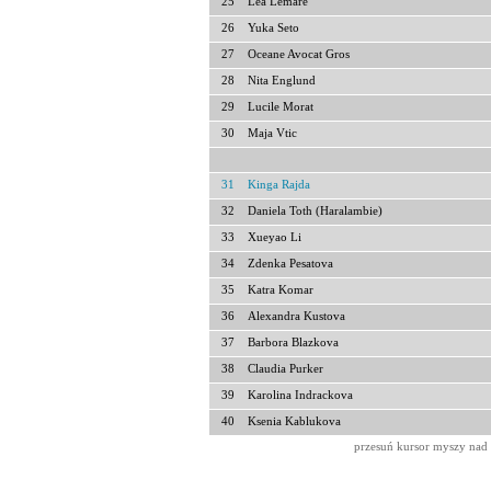
25
Lea Lemare
26
Yuka Seto
27
Oceane Avocat Gros
28
Nita Englund
29
Lucile Morat
30
Maja Vtic
31
Kinga Rajda
32
Daniela Toth (Haralambie)
33
Xueyao Li
34
Zdenka Pesatova
35
Katra Komar
36
Alexandra Kustova
37
Barbora Blazkova
38
Claudia Purker
39
Karolina Indrackova
40
Ksenia Kablukova
przesuń kursor myszy nad 