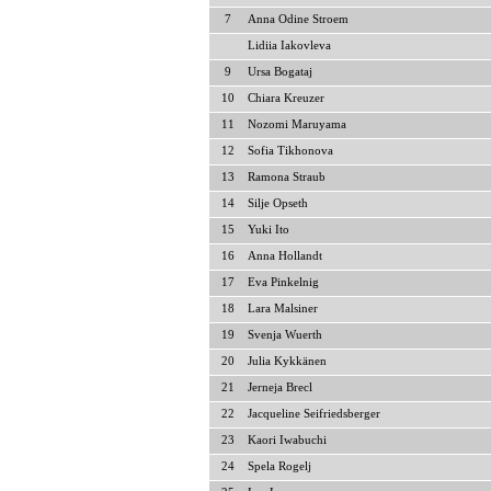
7
Anna Odine Stroem
Lidiia Iakovleva
9
Ursa Bogataj
10
Chiara Kreuzer
11
Nozomi Maruyama
12
Sofia Tikhonova
13
Ramona Straub
14
Silje Opseth
15
Yuki Ito
16
Anna Hollandt
17
Eva Pinkelnig
18
Lara Malsiner
19
Svenja Wuerth
20
Julia Kykkänen
21
Jerneja Brecl
22
Jacqueline Seifriedsberger
23
Kaori Iwabuchi
24
Spela Rogelj