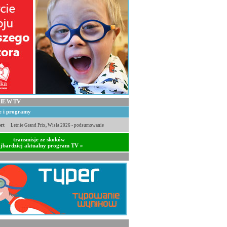
IE W TV
je i programy
rt
Letnie Grand Prix, Wisła 2026 - podsumowanie
transmisje ze skoków
jbardziej aktualny program TV »