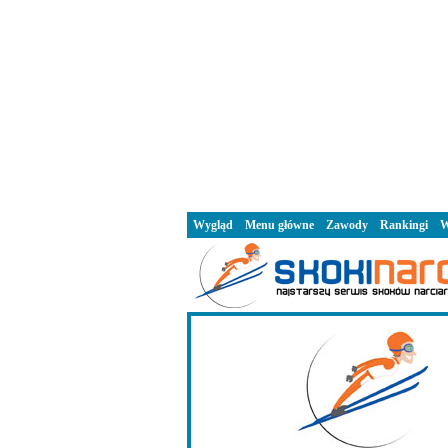
Wygląd
Menu główne
Zawody
Rankingi
W