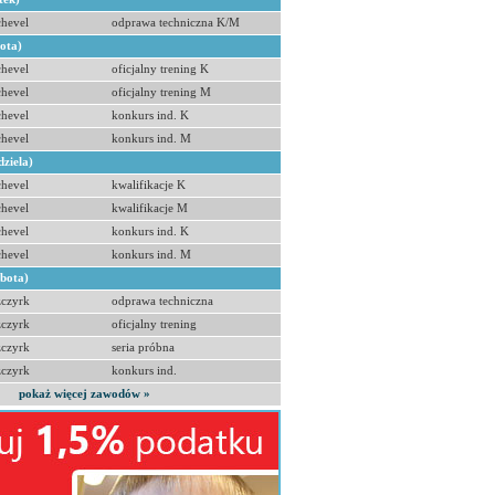
hevel
odprawa techniczna K/M
bota)
hevel
oficjalny trening K
hevel
oficjalny trening M
hevel
konkurs ind. K
hevel
konkurs ind. M
dziela)
hevel
kwalifikacje K
hevel
kwalifikacje M
hevel
konkurs ind. K
hevel
konkurs ind. M
obota)
zczyrk
odprawa techniczna
zczyrk
oficjalny trening
zczyrk
seria próbna
zczyrk
konkurs ind.
pokaż więcej zawodów »