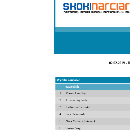
02.02.2019 - 
Wyniki końcowe
zawodnik
1
Maren Lundby
2
Juliane Seyfarth
3
Katharina Schmid
4
Sara Takanashi
5
Nika Vodan (Kriznar)
6
Carina Vogt