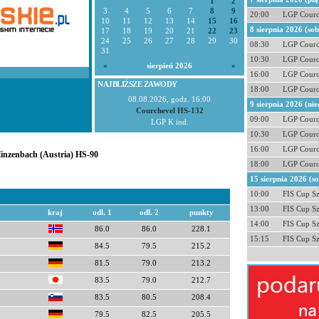
1
2
3
4
5
6
7
8
9
20:00
LGP Courc
10
11
12
13
14
15
16
8 sierpnia 2026 (so
17
18
19
20
21
22
23
24
25
26
27
28
29
30
08:30
LGP Courc
31
10:30
LGP Courc
«
sierpień 2026
»
16:00
LGP Courc
NAJBLIŻSZE ZAWODY
18:00
LGP Courc
08.08.2026, godz. 16:00
9 sierpnia 2026 (nie
Courchevel HS-132
09:00
LGP Courc
LGP K ind.
10:30
LGP Courc
16:00
LGP Courc
Hinzenbach (Austria) HS-90
18:00
LGP Courc
15 sierpnia 2026 (s
10:00
FIS Cup S
13:00
FIS Cup S
kraj
odl. 1
odl. 2
punkty
14:00
FIS Cup S
86.0
86.0
228.1
15:15
FIS Cup S
84.5
79.5
215.2
81.5
79.0
213.2
83.5
79.0
212.7
83.5
80.5
208.4
79.5
82.5
205.5