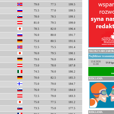
79.0
77.5
199.5
75.5
77.0
199.5
78.0
78.5
199.1
81.0
79.5
199.0
78.5
82.0
196.4
76.0
80.0
191.7
75.0
80.5
191.6
72.5
75.5
191.4
SKOKI NARCIARSK
76.0
79.5
190.1
Najbliższe transmis
79.0
76.0
188.4
13.8.2026
TVP Spo
15:00
73.0
78.0
187.8
74.5
76.0
186.2
na
70.0
82.5
185.3
REKLAMA
75.0
79.0
184.7
76.0
77.0
184.0
72.5
79.0
183.3
75.0
77.5
181.2
73.5
75.0
177.5
REKLAMA