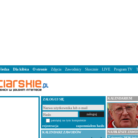
iedza
Dla kibica
O stronie
Zdjęcia
Zawodnicy
Skocznie
LIVE
Program TV
KALENDARIUM
ZALOGUJ SIĘ
pamiętaj na tym komputerze
rejestracja
zapomniałem hasło
NAJBLIŻSZE ZAW
KALENDARZ ZAWODÓW
7 sierpnia 2026 (pią