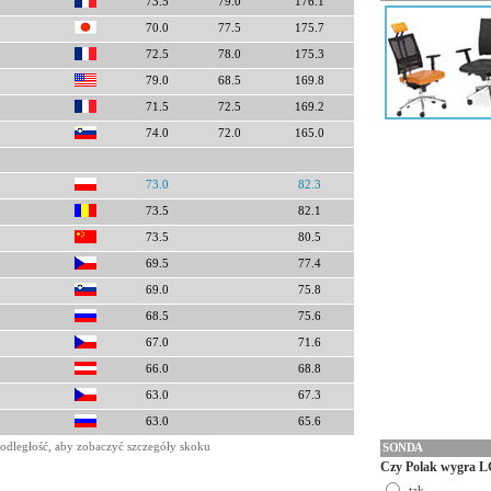
73.5
79.0
176.1
70.0
77.5
175.7
72.5
78.0
175.3
79.0
68.5
169.8
71.5
72.5
169.2
74.0
72.0
165.0
73.0
82.3
73.5
82.1
73.5
80.5
69.5
77.4
69.0
75.8
68.5
75.6
67.0
71.6
66.0
68.8
63.0
67.3
63.0
65.6
odległość, aby zobaczyć szczegóły skoku
SONDA
Czy Polak wygra L
tak