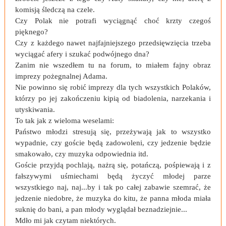
komisją śledczą na czele.
Czy Polak nie potrafi wyciągnąć choć krzty czegoś
pięknego?
Czy z każdego nawet najfajniejszego przedsięwzięcia trzeba
wyciągać afery i szukać podwójnego dna?
Zanim nie wszedłem tu na forum, to miałem fajny obraz
imprezy pożegnalnej Adama.
Nie powinno się robić imprezy dla tych wszystkich Polaków,
którzy po jej zakończeniu kipią od biadolenia, narzekania i
utyskiwania.
To tak jak z wieloma weselami:
Państwo młodzi stresują się, przeżywają jak to wszystko
wypadnie, czy goście będą zadowoleni, czy jedzenie będzie
smakowało, czy muzyka odpowiednia itd.
Goście przyjdą pochlają, nażrą się, potańczą, pośpiewają i z
fałszywymi uśmiechami będą życzyć młodej parze
wszystkiego naj, naj...by i tak po całej zabawie szemrać, że
jedzenie niedobre, że muzyka do kitu, że panna młoda miała
suknię do bani, a pan młody wyglądał beznadziejnie...
Mdło mi jak czytam niektórych.