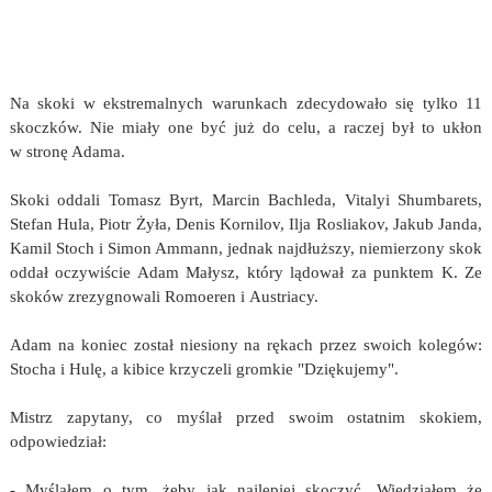
Na skoki w ekstremalnych warunkach zdecydowało się tylko 11
skoczków. Nie miały one być już do celu, a raczej był to ukłon
w stronę Adama.
Skoki oddali Tomasz Byrt, Marcin Bachleda, Vitalyi Shumbarets,
Stefan Hula, Piotr Żyła, Denis Kornilov, Ilja Rosliakov, Jakub Janda,
Kamil Stoch i Simon Ammann, jednak najdłuższy, niemierzony skok
oddał oczywiście Adam Małysz, który lądował za punktem K. Ze
skoków zrezygnowali Romoeren i Austriacy.
Adam na koniec został niesiony na rękach przez swoich kolegów:
Stocha i Hulę, a kibice krzyczeli gromkie "Dziękujemy".
Mistrz zapytany, co myślał przed swoim ostatnim skokiem,
odpowiedział:
- Myślałem o tym, żeby jak najlepiej skoczyć. Wiedziałem że