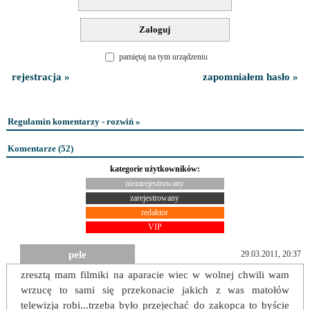
pamiętaj na tym urządzeniu
rejestracja »
zapomniałem hasło »
Regulamin komentarzy - rozwiń »
Komentarze (
52
)
kategorie użytkowników:
niezarejestrowany
zarejestrowany
redaktor
VIP
pele
29.03.2011, 20:37
zresztą mam filmiki na aparacie wiec w wolnej chwili wam
wrzucę to sami się przekonacie jakich z was matołów
telewizja robi...trzeba było przejechać do zakopca to byście