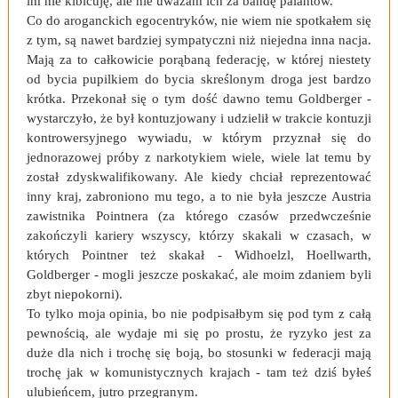
im nie kibicuję, ale nie uważam ich za bandę palantów.
Co do aroganckich egocentryków, nie wiem nie spotkałem się
z tym, są nawet bardziej sympatyczni niż niejedna inna nacja.
Mają za to całkowicie porąbaną federację, w której niestety
od bycia pupilkiem do bycia skreślonym droga jest bardzo
krótka. Przekonał się o tym dość dawno temu Goldberger -
wystarczyło, że był kontuzjowany i udzielił w trakcie kontuzji
kontrowersyjnego wywiadu, w którym przyznał się do
jednorazowej próby z narkotykiem wiele, wiele lat temu by
został zdyskwalifikowany. Ale kiedy chciał reprezentować
inny kraj, zabroniono mu tego, a to nie była jeszcze Austria
zawistnika Pointnera (za którego czasów przedwcześnie
zakończyli kariery wszyscy, którzy skakali w czasach, w
których Pointner też skakał - Widhoelzl, Hoellwarth,
Goldberger - mogli jeszcze poskakać, ale moim zdaniem byli
zbyt niepokorni).
To tylko moja opinia, bo nie podpisałbym się pod tym z całą
pewnością, ale wydaje mi się po prostu, że ryzyko jest za
duże dla nich i trochę się boją, bo stosunki w federacji mają
trochę jak w komunistycznych krajach - tam też dziś byłeś
ulubieńcem, jutro przegranym.