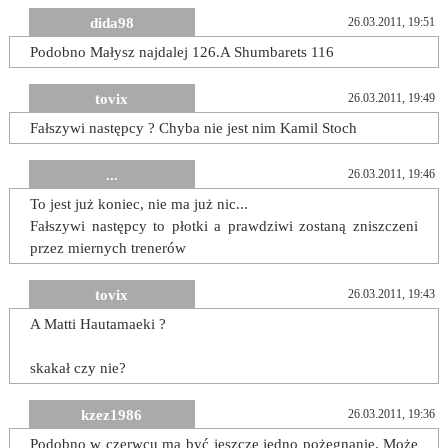
dida98
26.03.2011, 19:51
Podobno Małysz najdalej 126.A Shumbarets 116
tovix
26.03.2011, 19:49
Fałszywi następcy ? Chyba nie jest nim Kamil Stoch
...
26.03.2011, 19:46
To jest już koniec, nie ma już nic...
Fałszywi następcy to płotki a prawdziwi zostaną zniszczeni
przez miernych trenerów
tovix
26.03.2011, 19:43
A Matti Hautamaeki ?
skakał czy nie?
kzez1986
26.03.2011, 19:36
Podobno w czerwcu ma być jeszcze jedno pożegnanie. Może