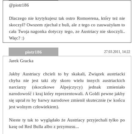
@piotr186
Dlaczego nie krytykujesz tak ostro Romoerena, który też nie
skoczył? Owszem zjechał z buli, ale z tego co zauważyłam to
cała Twoja nagonka dotyczy tego, ze Austriacy nie skoczyli..
Więc? :)
piotr186
27.03.2011, 14:22
Jarek Gracka
Jakby Austriacy chcieli to by skakali, Związek austriacki
chyba nie jest taki zły skoro wielu innych austriackich
narciarzy (skoczkowe Alpejczycy) jednak zmieniało
narodowość i kraj który reprezentowali. A Goldi pewne jakby
się uprał ro by barwy narodowe zmienił skutecznie (w końcu
jest wolnym człowiekiem).
Nieste ty tak to wyglądało że Austriacy przyjechali tylko po
kasę od Red Bulla albo z przymusu...