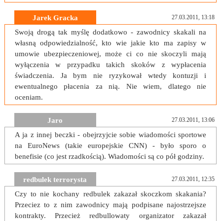
Jarek Gracka
27.03.2011, 13:18
Swoją drogą tak myślę dodatkowo - zawodnicy skakali na
własną odpowiedzialność, kto wie jakie kto ma zapisy w
umowie ubezpieczeniowej, może ci co nie skoczyli mają
wyłączenia w przypadku takich skoków z wypłacenia
świadczenia. Ja bym nie ryzykował wtedy kontuzji i
ewentualnego płacenia za nią. Nie wiem, dlatego nie
oceniam.
Jaro
27.03.2011, 13:06
A ja z innej beczki - obejrzyjcie sobie wiadomości sportowe
na EuroNews (takie europejskie CNN) - było sporo o
benefisie (co jest rzadkością). Wiadomości są co pół godziny.
redbulek terrorysta
27.03.2011, 12:35
Czy to nie kochany redbulek zakazał skoczkom skakania?
Przeciez to z nim zawodnicy mają podpisane najostrzejsze
kontrakty. Przecież redbullowaty organizator zakazał