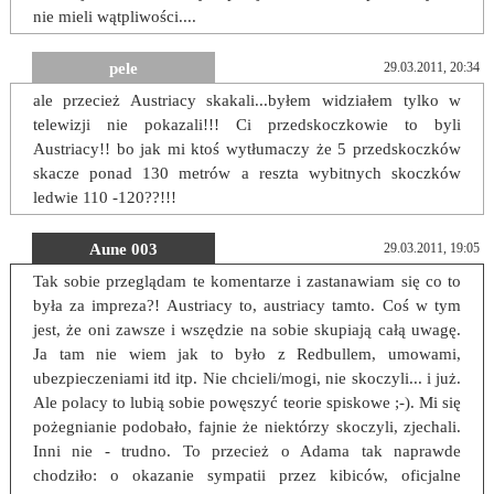
nie mieli wątpliwości....
pele
29.03.2011, 20:34
ale przecież Austriacy skakali...byłem widziałem tylko w
telewizji nie pokazali!!! Ci przedskoczkowie to byli
Austriacy!! bo jak mi ktoś wytłumaczy że 5 przedskoczków
skacze ponad 130 metrów a reszta wybitnych skoczków
ledwie 110 -120??!!!
Aune 003
29.03.2011, 19:05
Tak sobie przeglądam te komentarze i zastanawiam się co to
była za impreza?! Austriacy to, austriacy tamto. Coś w tym
jest, że oni zawsze i wszędzie na sobie skupiają całą uwagę.
Ja tam nie wiem jak to było z Redbullem, umowami,
ubezpieczeniami itd itp. Nie chcieli/mogi, nie skoczyli... i już.
Ale polacy to lubią sobie powęszyć teorie spiskowe ;-). Mi się
pożegnianie podobało, fajnie że niektórzy skoczyli, zjechali.
Inni nie - trudno. To przecież o Adama tak naprawde
chodziło: o okazanie sympatii przez kibiców, oficjalne