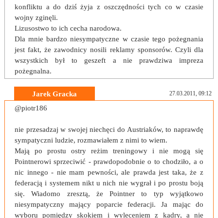
konfliktu a do dziś żyja z oszczędności tych co w czasie
wojny zginęli.
Lizusostwo to ich cecha narodowa.
Dla mnie bardzo niesympatyczne w czasie tego pożegnania
jest fakt, że zawodnicy nosili reklamy sponsorów. Czyli dla
wszystkich był to geszeft a nie prawdziwa impreza
pożegnalna.
Jarek Gracka
27.03.2011, 09:12
@piotr186
nie przesadzaj w swojej niechęci do Austriaków, to naprawdę
sympatyczni ludzie, rozmawiałem z nimi to wiem.
Mają po prostu ostry reżim treningowy i nie mogą się
Pointnerowi sprzeciwić - prawdopodobnie o to chodziło, a o
nic innego - nie mam pewności, ale prawda jest taka, że z
federacją i systemem nikt u nich nie wygrał i po prostu boją
się. Wiadomo zresztą, że Pointner to typ wyjątkowo
niesympatyczny mający poparcie federacji. Ja mając do
wyboru pomiędzy skokiem i wyleceniem z kadry, a nie