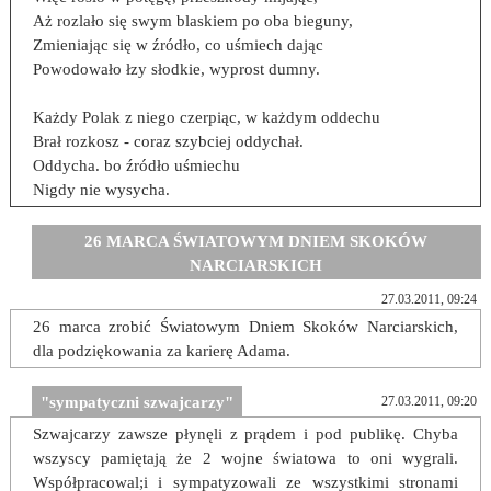
Aż rozlało się swym blaskiem po oba bieguny,
Zmieniając się w źródło, co uśmiech dając
Powodowało łzy słodkie, wyprost dumny.
Każdy Polak z niego czerpiąc, w każdym oddechu
Brał rozkosz - coraz szybciej oddychał.
Oddycha. bo źródło uśmiechu
Nigdy nie wysycha.
26 MARCA ŚWIATOWYM DNIEM SKOKÓW
NARCIARSKICH
27.03.2011, 09:24
26 marca zrobić Światowym Dniem Skoków Narciarskich,
dla podziękowania za karierę Adama.
"sympatyczni szwajcarzy"
27.03.2011, 09:20
Szwajcarzy zawsze płynęli z prądem i pod publikę. Chyba
wszyscy pamiętają że 2 wojne światowa to oni wygrali.
Współpracowal;i i sympatyzowali ze wszystkimi stronami