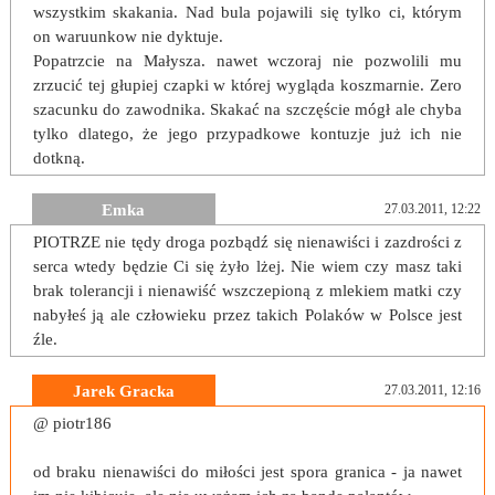
wszystkim skakania. Nad bula pojawili się tylko ci, którym
on waruunkow nie dyktuje.
Popatrzcie na Małysza. nawet wczoraj nie pozwolili mu
zrzucić tej głupiej czapki w której wygląda koszmarnie. Zero
szacunku do zawodnika. Skakać na szczęście mógł ale chyba
tylko dlatego, że jego przypadkowe kontuzje już ich nie
dotkną.
Emka
27.03.2011, 12:22
PIOTRZE nie tędy droga pozbądź się nienawiści i zazdrości z
serca wtedy będzie Ci się żyło lżej. Nie wiem czy masz taki
brak tolerancji i nienawiść wszczepioną z mlekiem matki czy
nabyłeś ją ale człowieku przez takich Polaków w Polsce jest
źle.
Jarek Gracka
27.03.2011, 12:16
@ piotr186
od braku nienawiści do miłości jest spora granica - ja nawet