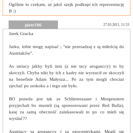
Ogólnie to czekam, aż jakiś szejk podkupi ich reprezentację
B :)
piotr186
27.03.2011, 11:53
Jarek Gracka
Jarku, tobie mogę napisać ; "nie przesadzaj z tą miłością do
Austriaków".
As utriacy jakby byli inni (a nie tacy aroganccy) to by
skoczyli. Chyba nikt by ich z kadry nie wyrzucił ze skoczyli
na benefisie Adam Małysza... Po za tym mogli chociaż
zjechać po zeskoku a i tego nie było.
BO prawda jest tak ze Schlierenzauer i Morgenstern
przyjechali bo musieli (są sponsorowani przez Red Bulla),
kasę za samą obecność zainkasowali to po co mieli się
wysilać??
Austriacy są aroganccy i są egocentrykami. Mogli się