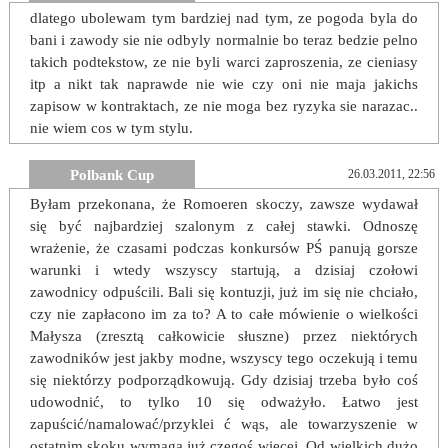
dlatego ubolewam tym bardziej nad tym, ze pogoda byla do
bani i zawody sie nie odbyly normalnie bo teraz bedzie pelno
takich podtekstow, ze nie byli warci zaproszenia, ze cieniasy
itp a nikt tak naprawde nie wie czy oni nie maja jakichs
zapisow w kontraktach, ze nie moga bez ryzyka sie narazac..
nie wiem cos w tym stylu.
Polbank Cup
26.03.2011, 22:56
Byłam przekonana, że Romoeren skoczy, zawsze wydawał
się być najbardziej szalonym z całej stawki. Odnoszę
wrażenie, że czasami podczas konkursów PŚ panują gorsze
warunki i wtedy wszyscy startują, a dzisiaj czołowi
zawodnicy odpuścili. Bali się kontuzji, już im się nie chciało,
czy nie zapłacono im za to? A to całe mówienie o wielkości
Małysza (zresztą całkowicie słuszne) przez niektórych
zawodników jest jakby modne, wszyscy tego oczekują i temu
się niektórzy podporządkowują. Gdy dzisiaj trzeba było coś
udowodnić, to tylko 10 się odważyło. Łatwo jest
zapuścić/namalować/przyklei ć wąs, ale towarzyszenie w
ostatnim skoku wymaga już czegoś więcej. Od wielkich dużo