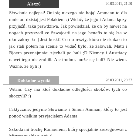
Alexz6
26.03.2011, 21:50
Słowianie najlepsi! Oni się niczego nie boją! Ammann to dla
mnie od dzisiaj jest Polakiem :) Widać, że jego i Adama łączy
przyjaźń, taka prawdziwa. Jak powiedział, że on by nawet na
nogach przyszedł ze Szwajcarii na jego benefis to się łza w
oku zakręciła :) Jest boski! Co do reszty, która nie skakała to
jak stali potem na scenie to widać było, że żałowali. Matti i
Bjoern przynajmniej zjechali po buli ;D Niemcy i Austriacy
nawet tego nie zrobili. Ale trudno, może się bali? Nie wiem.
Ważne, że byli :)
Dokładne wyniki
26.03.2011, 20:57
Witam. Czy ma ktoś dokładne odległości skoków, tych co
skoczyli? ;)
Faktycznie, jedynie Słowianie i Simon Amman, który to jest
ponoć wielkim przyjacielem Adama.
Szkoda mi trochę Romoerena, który specjalnie zrezegnował z