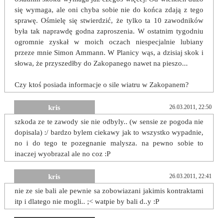
się wymaga, ale oni chyba sobie nie do końca zdają z tego
sprawę. Ośmielę się stwierdzić, że tylko ta 10 zawodników
była tak naprawdę godna zaproszenia. W ostatnim tygodniu
ogromnie zyskał w moich oczach niespecjalnie lubiany
przeze mnie Simon Ammann. W Planicy wąs, a dzisiaj skok i
słowa, że przyszedłby do Zakopanego nawet na pieszo...
Czy ktoś posiada informacje o sile wiatru w Zakopanem?
kris
26.03.2011, 22:50
szkoda ze te zawody sie nie odbyly.. (w sensie ze pogoda nie
dopisala) :/ bardzo bylem ciekawy jak to wszystko wypadnie,
no i do tego te pozegnanie malysza. na pewno sobie to
inaczej wyobrazal ale no coz :P
kris
26.03.2011, 22:41
nie ze sie bali ale pewnie sa zobowiazani jakimis kontraktami
itp i dlatego nie mogli.. ;< watpie by bali d..y :P