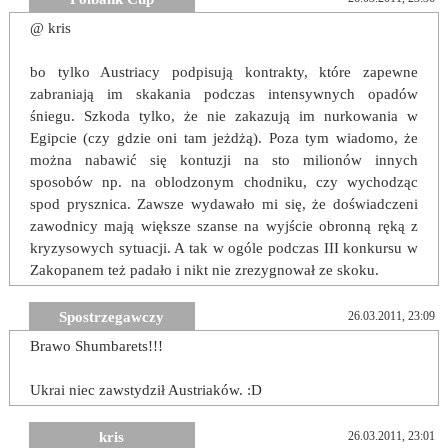
@ kris
bo tylko Austriacy podpisują kontrakty, które zapewne
zabraniają im skakania podczas intensywnych opadów
śniegu. Szkoda tylko, że nie zakazują im nurkowania w
Egipcie (czy gdzie oni tam jeżdżą). Poza tym wiadomo, że
można nabawić się kontuzji na sto milionów innych
sposobów np. na oblodzonym chodniku, czy wychodząc
spod prysznica. Zawsze wydawało mi się, że doświadczeni
zawodnicy mają większe szanse na wyjście obronną ręką z
kryzysowych sytuacji. A tak w ogóle podczas III konkursu w
Zakopanem też padało i nikt nie zrezygnował ze skoku.
Spostrzegawczy
26.03.2011, 23:09
Brawo Shumbarets!!!
Ukrai niec zawstydził Austriaków. :D
kris
26.03.2011, 23:01