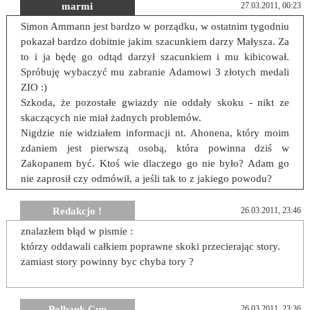
marmi
27.03.2011, 00:23
Simon Ammann jest bardzo w porządku, w ostatnim tygodniu
pokazał bardzo dobitnie jakim szacunkiem darzy Małysza. Za
to i ja będę go odtąd darzył szacunkiem i mu kibicował.
Spróbuję wybaczyć mu zabranie Adamowi 3 złotych medali
ZIO :)
Szkoda, że pozostałe gwiazdy nie oddały skoku - nikt ze
skaczących nie miał żadnych problemów.
Nigdzie nie widziałem informacji nt. Ahonena, który moim
zdaniem jest pierwszą osobą, która powinna dziś w
Zakopanem być. Ktoś wie dlaczego go nie było? Adam go
nie zaprosił czy odmówił, a jeśli tak to z jakiego powodu?
Redakcjo !
26.03.2011, 23:46
znalazłem błąd w pismie :
którzy oddawali całkiem poprawne skoki przecierając story.
zamiast story powinny byc chyba tory ?
Polbank Cup
26.03.2011, 23:36