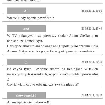
Mistrzostw Norwegii ;)
Ali
26.03.2011, 20:51
Wiecie kiedy będzie powtórka ?
and
26.03.2011, 20:40
W TV pokazywali, że pierwszy skakał Adam Cieślar a tu
napisno, że Tomek Byrt.
Dzisiejsze skoki to ani odwaga ani głupota tylko szacunek dla
Adama Małysza kończącego karierę aktywnego zawodnika.
;)
26.03.2011, 20:31
Bo chyba tylko Słowianie skacza na treningach w takich
masakrycznych warunkach, więc dla nich to chleb powszedni
;)
Czy ja wiem czy to odwaga czy zwykła głupota?
skowronek96
26.03.2011, 20:28
Adam będzie cię brakować!!!