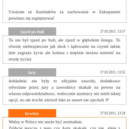
Uważam ze Austriaków za zachowanie w Zakopanem
powinno się napiętnować
zjazd po buli
27.03.2011, 13:57
To nie był zjazd po buli, ale zjazd w głębokim śniegu. To
równie niebezpieczne jak skok i lądowanie na czymś takim
(nie zagraża życiu ale kolana i mięśnie można uziemić na
resztę życia)
kris
27.03.2011, 13:52
dokładnie. nie były to oficjalne zawody, dodatkowo
odwolane przez jury a zawodnicy skakali na pewno na
wlasna odpowiedzialnosc. widocznie austriacy nie mieli takiej
opcji. no ale troche zdziwil fakt ze nawet nie zjechali :P
krwisty
27.03.2011, 13:24
Widzę w Polsce nie może być normalnie.
Zróbcie jeszcze z tego czy Auty skakały, czy nie, aferę z