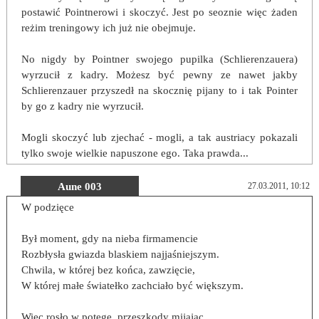
postawić Pointnerowi i skoczyć. Jest po seoznie więc żaden
reżim treningowy ich już nie obejmuje.
No nigdy by Pointner swojego pupilka (Schlierenzauera)
wyrzucił z kadry. Możesz być pewny ze nawet jakby
Schlierenzauer przyszedł na skocznię pijany to i tak Pointer
by go z kadry nie wyrzucił.
Mogli skoczyć lub zjechać - mogli, a tak austriacy pokazali
tylko swoje wielkie napuszone ego. Taka prawda...
Aune 003
27.03.2011, 10:12
W podzięce
Był moment, gdy na nieba firmamencie
Rozbłysła gwiazda blaskiem najjaśniejszym.
Chwila, w której bez końca, zawzięcie,
W której małe światełko zachciało być większym.
Więc rosło w potęgę, przeszkody mijając,