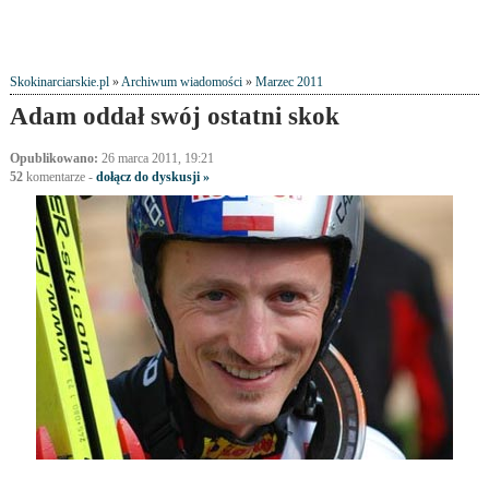
Skokinarciarskie.pl
»
Archiwum wiadomości
»
Marzec 2011
Adam oddał swój ostatni skok
Opublikowano:
26 marca 2011, 19:21
52
komentarze
-
dołącz do dyskusji »