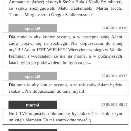
Ammann najkrócej skoczyli Stefan Hula i Vitalij Szumbarec,
ze skoku zrezygnowali: Matti Hautamaeki, Martin Koch,
Thomas Morgenstern i Gregor Schlierenzauer!
spiecki9
27.03.2011, 03:18
Dla mnie to aby koniec sezonu, a w następną zimę Adam
znów pojawi się na rozbiegu. Nie dopuszczam do innej
myśli!!! Adam JEST WIELKI!!! Wierzyłem w niego w Val die
Fiemmen i wiedziałem że nie na marne, a w późniejszych
latach tylko go podziwiałem, bo było za co...
spiecki9
27.03.2011, 03:15
Dla mnie to aby koniec sezonu, a za rok znów Adam będzie
skakał... Nie dopuszczam do innej myśli!!
marmi
27.03.2011, 00:24
No i TVP odpuściła dobranockę by pokazać te skoki czym
uniknęła blamażu. To też warto odnotować :)