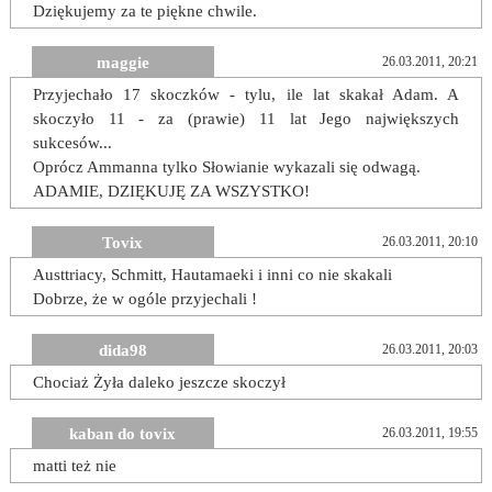
Dziękujemy za te piękne chwile.
maggie
26.03.2011, 20:21
Przyjechało 17 skoczków - tylu, ile lat skakał Adam. A
skoczyło 11 - za (prawie) 11 lat Jego największych
sukcesów...
Oprócz Ammanna tylko Słowianie wykazali się odwagą.
ADAMIE, DZIĘKUJĘ ZA WSZYSTKO!
Tovix
26.03.2011, 20:10
Austtriacy, Schmitt, Hautamaeki i inni co nie skakali
Dobrze, że w ogóle przyjechali !
dida98
26.03.2011, 20:03
Chociaż Żyła daleko jeszcze skoczył
kaban do tovix
26.03.2011, 19:55
matti też nie