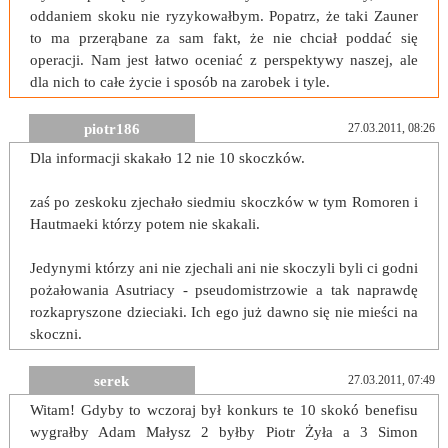
oddaniem skoku nie ryzykowałbym. Popatrz, że taki Zauner
to ma przerąbane za sam fakt, że nie chciał poddać się
operacji. Nam jest łatwo oceniać z perspektywy naszej, ale
dla nich to całe życie i sposób na zarobek i tyle.
piotr186
27.03.2011, 08:26
Dla informacji skakało 12 nie 10 skoczków.
zaś po zeskoku zjechało siedmiu skoczków w tym Romoren i
Hautmaeki którzy potem nie skakali.
Jedynymi którzy ani nie zjechali ani nie skoczyli byli ci godni
pożałowania Asutriacy - pseudomistrzowie a tak naprawdę
rozkapryszone dzieciaki. Ich ego już dawno się nie mieści na
skoczni.
serek
27.03.2011, 07:49
Witam! Gdyby to wczoraj był konkurs te 10 skokó benefisu
wygrałby Adam Małysz 2 byłby Piotr Żyła a 3 Simon