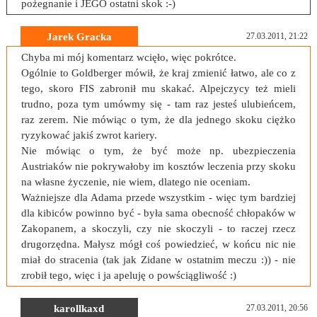
pożegnanie i JEGO ostatni skok :-)
Jarek Gracka
27.03.2011, 21:22
Chyba mi mój komentarz wcięło, więc pokrótce.
Ogólnie to Goldberger mówił, że kraj zmienić łatwo, ale co z
tego, skoro FIS zabronił mu skakać. Alpejczycy też mieli
trudno, poza tym umówmy się - tam raz jesteś ulubieńcem,
raz zerem. Nie mówiąc o tym, że dla jednego skoku ciężko
ryzykować jakiś zwrot kariery.
Nie mówiąc o tym, że być może np. ubezpieczenia
Austriaków nie pokrywałoby im kosztów leczenia przy skoku
na własne życzenie, nie wiem, dlatego nie oceniam.
Ważniejsze dla Adama przede wszystkim - więc tym bardziej
dla kibiców powinno być - była sama obecność chłopaków w
Zakopanem, a skoczyli, czy nie skoczyli - to raczej rzecz
drugorzędna. Małysz mógł coś powiedzieć, w końcu nic nie
miał do stracenia (tak jak Zidane w ostatnim meczu :)) - nie
zrobił tego, więc i ja apeluję o powściągliwość :)
karollkaxd
27.03.2011, 20:56