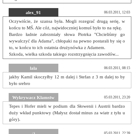
alex_91
06.03.2011, 12:03
Oczywiście, że szansa była. Mogli rozegrać drugą serię, w
końcu to MŚ. Ale cóż, najwidoczniej komuś było to na rękę.
Bardzo ładnie zabrzmiały słowa Piotrka "Chcieliśmy go
wywalczyć dla Adama", chłopaki na pewno postarali by się o
to, w końcu to ich ostatnia drużynówka z Adamem.
Szkoda, wielka szkoda takiego rozstrzygnięcia zawodów...
lala
06.03.2011, 08:15
jakby Kamil skoczyłby 12 m dalej i Stefan z 3 m dalej to by
było srebro
Wykrywacz Kłamstw
05.03.2011, 23:20
Tepes i Hofer mieli w podium dla Słowenii i Austrii bardzo
duży wkład punktowy (Małysz dostał minus za wiatr z tyłu u
góry).
;)
05.03.2011, 22:39