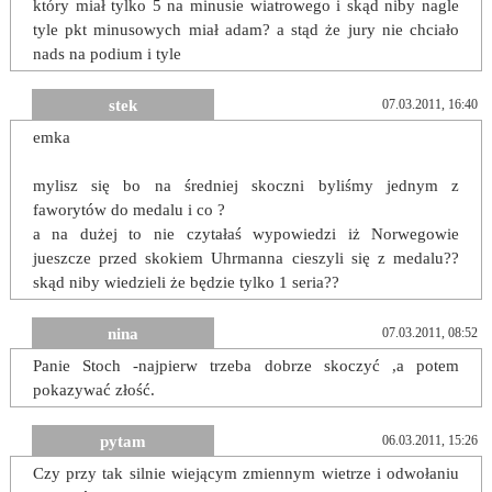
który miał tylko 5 na minusie wiatrowego i skąd niby nagle
tyle pkt minusowych miał adam? a stąd że jury nie chciało
nads na podium i tyle
stek
07.03.2011, 16:40
emka
mylisz się bo na średniej skoczni byliśmy jednym z
faworytów do medalu i co ?
a na dużej to nie czytałaś wypowiedzi iż Norwegowie
jueszcze przed skokiem Uhrmanna cieszyli się z medalu??
skąd niby wiedzieli że będzie tylko 1 seria??
nina
07.03.2011, 08:52
Panie Stoch -najpierw trzeba dobrze skoczyć ,a potem
pokazywać złość.
pytam
06.03.2011, 15:26
Czy przy tak silnie wiejącym zmiennym wietrze i odwołaniu