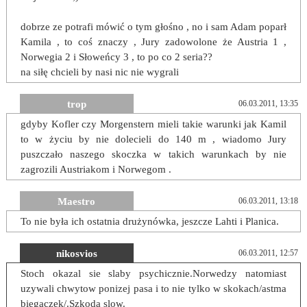
dobrze ze potrafi mówić o tym głośno , no i sam Adam poparł
Kamila , to coś znaczy , Jury zadowolone że Austria 1 ,
Norwegia 2 i Słoweńcy 3 , to po co 2 seria??
na siłę chcieli by nasi nic nie wygrali
trop
06.03.2011, 13:35
gdyby Kofler czy Morgenstern mieli takie warunki jak Kamil
to w życiu by nie dolecieli do 140 m , wiadomo Jury
puszczało naszego skoczka w takich warunkach by nie
zagrozili Austriakom i Norwegom .
Maestro
06.03.2011, 13:18
To nie była ich ostatnia drużynówka, jeszcze Lahti i Planica.
nikosvios
06.03.2011, 12:57
Stoch okazal sie slaby psychicznie.Norwedzy natomiast
uzywali chwytow ponizej pasa i to nie tylko w skokach/astma
biegaczek/.Szkoda slow.