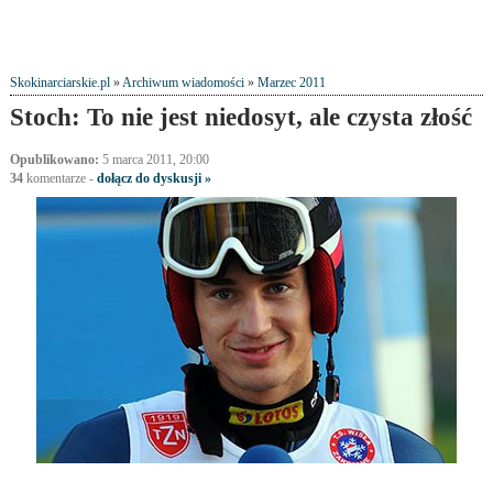
Skokinarciarskie.pl
»
Archiwum wiadomości
»
Marzec 2011
Stoch: To nie jest niedosyt, ale czysta złość
Opublikowano:
5 marca 2011, 20:00
34
komentarze
-
dołącz do dyskusji »