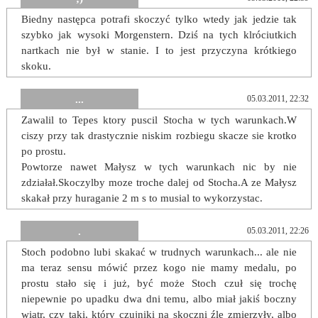
Biedny następca potrafi skoczyć tylko wtedy jak jedzie tak
szybko jak wysoki Morgenstern. Dziś na tych klróciutkich
nartkach nie był w stanie. I to jest przyczyna krótkiego
skoku.
...
05.03.2011, 22:32
Zawalil to Tepes ktory puscil Stocha w tych warunkach.W
ciszy przy tak drastycznie niskim rozbiegu skacze sie krotko
po prostu.
Powtorze nawet Małysz w tych warunkach nic by nie
zdziałał.Skoczylby moze troche dalej od Stocha.A ze Małysz
skakał przy huraganie 2 m s to musial to wykorzystac.
.
05.03.2011, 22:26
Stoch podobno lubi skakać w trudnych warunkach... ale nie
ma teraz sensu mówić przez kogo nie mamy medalu, po
prostu stało się i już, być może Stoch czuł się trochę
niepewnie po upadku dwa dni temu, albo miał jakiś boczny
wiatr, czy taki, który czujniki na skoczni źle zmierzyły, albo