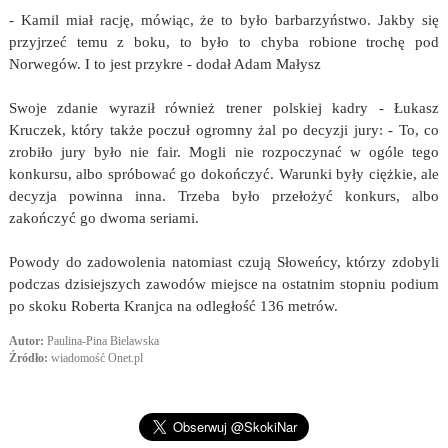
- Kamil miał rację, mówiąc, że to było barbarzyństwo. Jakby się
przyjrzeć temu z boku, to było to chyba robione trochę pod
Norwegów. I to jest przykre - dodał Adam Małysz
Swoje zdanie wyraził również trener polskiej kadry - Łukasz
Kruczek, który także poczuł ogromny żal po decyzji jury: - To, co
zrobiło jury było nie fair. Mogli nie rozpoczynać w ogóle tego
konkursu, albo spróbować go dokończyć. Warunki były ciężkie, ale
decyzja powinna inna. Trzeba było przełożyć konkurs, albo
zakończyć go dwoma seriami.
Powody do zadowolenia natomiast czują Słoweńcy, którzy zdobyli
podczas dzisiejszych zawodów miejsce na ostatnim stopniu podium
po skoku Roberta Kranjca na odległość 136 metrów.
Autor:
Paulina-Pina Bielawska
Źródło:
wiadomość Onet.pl