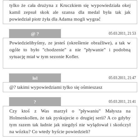
tylko że cała drużyna z Kruczkiem się wypowiedziała okej
kamil zepsuł skok ale szansa dla medal była tak jak
powiedział piotr żyła dla Adama mogli wygrać
@ ?
05.03.2011, 21:53
Powiedzielibyśmy, ze jesteś (określenie obraźliwe), a tak w
ogóle to było "chodzenie" a nie "pływanie" i podobną
sytuację miał w tym sezonie Kofler.
lol
05.03.2011, 21:47
@? takimi wypowiedziami tylko się ośmieszasz
?
05.03.2011, 21:41
Czy ktoś z Was marzył o "pływaniu" Małysza na
Holmenkollen, że tak pyskujecie o drugiej serii? A co gdyby
tym razem tak ładnie jak niegdyś nie wylądował i skończył
na wózku? Co wtedy byście powiedzieli?