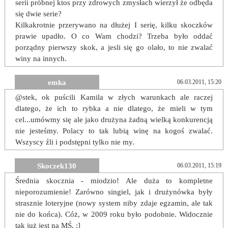
serii próbnej ktos przy zdrowych zmysłach wierzył że odbęda
się dwie serie?
Kilkakrotnie przerywano na dłużej I serię, kilku skoczków
prawie upadło. O co Wam chodzi? Trzeba było oddać
porządny pierwszy skok, a jesli się go olało, to nie zwalać
winy na innych.
emka
06.03.2011, 15:20
@stek, ok puścili Kamila w złych warunkach ale raczej
dlatego, że ich to rybka a nie dlatego, że mieli w tym
cel...umówmy się ale jako drużyna żadną wielką konkurencją
nie jesteśmy. Polacy to tak lubią winę na kogoś zwalać.
Wszyscy źli i podstępni tylko nie my.
Skoczek130
06.03.2011, 15:19
Średnia skocznia - miodzio! Ale duża to kompletne
nieporozumienie! Zarówno singiel, jak i drużynówka były
strasznie loteryjne (nowy system niby zdaje egzamin, ale tak
nie do końca). Cóż, w 2009 roku było podobnie. Widocznie
tak już jest na MŚ. ;]