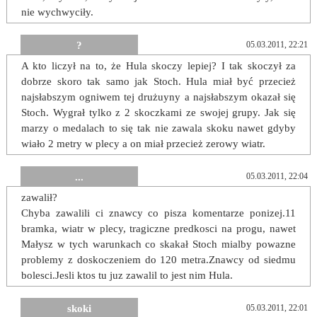
nie wychwyciły.
?
05.03.2011, 22:21
A kto liczył na to, że Hula skoczy lepiej? I tak skoczył za
dobrze skoro tak samo jak Stoch. Hula miał być przecież
najsłabszym ogniwem tej drużuyny a najsłabszym okazał się
Stoch. Wygrał tylko z 2 skoczkami ze swojej grupy. Jak się
marzy o medalach to się tak nie zawala skoku nawet gdyby
wiało 2 metry w plecy a on miał przecież zerowy wiatr.
...
05.03.2011, 22:04
zawalił?
Chyba zawalili ci znawcy co pisza komentarze ponizej.11
bramka, wiatr w plecy, tragiczne predkosci na progu, nawet
Małysz w tych warunkach co skakał Stoch mialby powazne
problemy z doskoczeniem do 120 metra.Znawcy od siedmu
bolesci.Jesli ktos tu juz zawalil to jest nim Hula.
skoki
05.03.2011, 22:01