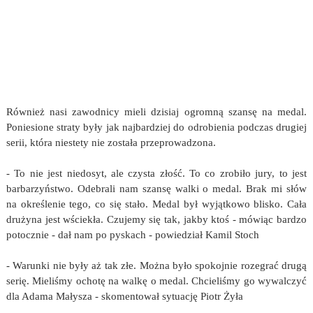
Również nasi zawodnicy mieli dzisiaj ogromną szansę na medal.
Poniesione straty były jak najbardziej do odrobienia podczas drugiej
serii, która niestety nie została przeprowadzona.
- To nie jest niedosyt, ale czysta złość. To co zrobiło jury, to jest
barbarzyństwo. Odebrali nam szansę walki o medal. Brak mi słów
na określenie tego, co się stało. Medal był wyjątkowo blisko. Cała
drużyna jest wściekła. Czujemy się tak, jakby ktoś - mówiąc bardzo
potocznie - dał nam po pyskach - powiedział Kamil Stoch
- Warunki nie były aż tak złe. Można było spokojnie rozegrać drugą
serię. Mieliśmy ochotę na walkę o medal. Chcieliśmy go wywalczyć
dla Adama Małysza - skomentował sytuację Piotr Żyła