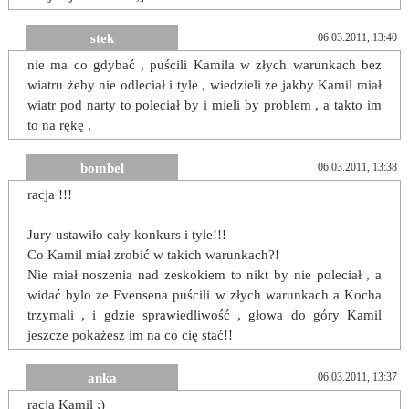
stek
06.03.2011, 13:40
nie ma co gdybać , puścili Kamila w złych warunkach bez
wiatru żeby nie odleciał i tyle , wiedzieli ze jakby Kamil miał
wiatr pod narty to poleciał by i mieli by problem , a takto im
to na rękę ,
bombel
06.03.2011, 13:38
racja !!!
Jury ustawiło cały konkurs i tyle!!!
Co Kamil miał zrobić w takich warunkach?!
Nie miał noszenia nad zeskokiem to nikt by nie poleciał , a
widać bylo ze Evensena puścili w złych warunkach a Kocha
trzymali , i gdzie sprawiedliwość , głowa do góry Kamil
jeszcze pokażesz im na co cię stać!!
anka
06.03.2011, 13:37
racja Kamil ;)