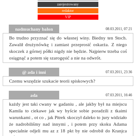
zarejestrowany
redaktor
VIP
nadmuchany balon
08.03.2011, 07:21
Bo trudno przyznać się do własnej winy. Biedny ten Stoch.
Zawalił drużynówkę i zamiast przeprosić oskarża. Z niego
skoczek z górnej półki nigdy nie będzie. Najpierw trzeba coś
osiągnąć a potem się szarogęsić a nie na odwrót.
@ ada i inni
07.03.2011, 23:36
Czemu wszędzie szukacie teorii spiskowych?
ada
07.03.2011, 16:46
każdy jest taki cwany w gadaniu , ale jakby był na miejscu
Kamila to ciekawe jak wy byście sobie poradzili z tkaimi
warunkami , ot co , jak Pitrek skoczył daleko to jury widziało
że nadrobiliśmy nad innymi , i potem przy skoku Adama
specialnie odjeli mu az z 18 pkt by nie odrobił do Kranjca