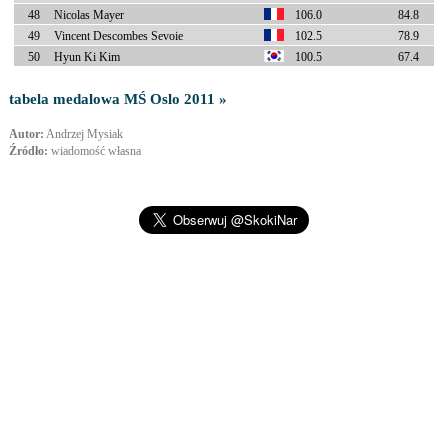
48
Nicolas Mayer
106.0
84.8
49
Vincent Descombes Sevoie
102.5
78.9
50
Hyun Ki Kim
100.5
67.4
tabela medalowa MŚ Oslo 2011 »
Autor:
Andrzej Mysiak
Źródło:
wiadomość własna