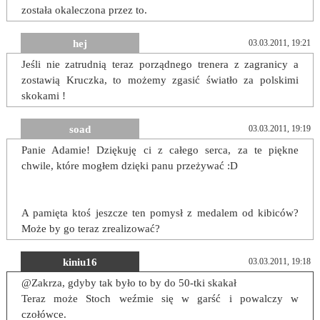
została okaleczona przez to.
hej
03.03.2011, 19:21
Jeśli nie zatrudnią teraz porządnego trenera z zagranicy a
zostawią Kruczka, to możemy zgasić światło za polskimi
skokami !
soad
03.03.2011, 19:19
Panie Adamie! Dziękuję ci z całego serca, za te piękne
chwile, które mogłem dzięki panu przeżywać :D
A pamięta ktoś jeszcze ten pomysł z medalem od kibiców?
Może by go teraz zrealizować?
kiniu16
03.03.2011, 19:18
@Zakrza, gdyby tak było to by do 50-tki skakał
Teraz może Stoch weźmie się w garść i powalczy w
czołówce.