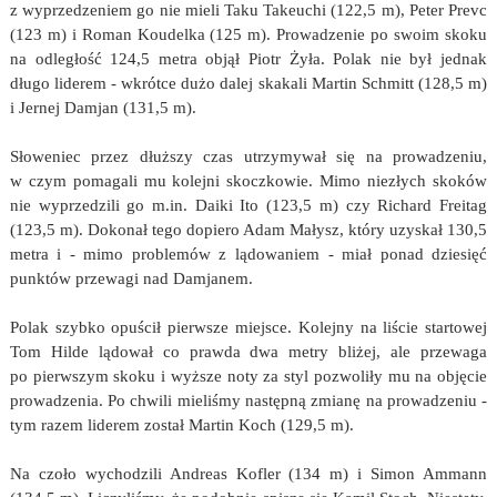
z wyprzedzeniem go nie mieli Taku Takeuchi (122,5 m), Peter Prevc
(123 m) i Roman Koudelka (125 m). Prowadzenie po swoim skoku
na odległość 124,5 metra objął Piotr Żyła. Polak nie był jednak
długo liderem - wkrótce dużo dalej skakali Martin Schmitt (128,5 m)
i Jernej Damjan (131,5 m).
Słoweniec przez dłuższy czas utrzymywał się na prowadzeniu,
w czym pomagali mu kolejni skoczkowie. Mimo niezłych skoków
nie wyprzedzili go m.in. Daiki Ito (123,5 m) czy Richard Freitag
(123,5 m). Dokonał tego dopiero Adam Małysz, który uzyskał 130,5
metra i - mimo problemów z lądowaniem - miał ponad dziesięć
punktów przewagi nad Damjanem.
Polak szybko opuścił pierwsze miejsce. Kolejny na liście startowej
Tom Hilde lądował co prawda dwa metry bliżej, ale przewaga
po pierwszym skoku i wyższe noty za styl pozwoliły mu na objęcie
prowadzenia. Po chwili mieliśmy następną zmianę na prowadzeniu -
tym razem liderem został Martin Koch (129,5 m).
Na czoło wychodzili Andreas Kofler (134 m) i Simon Ammann