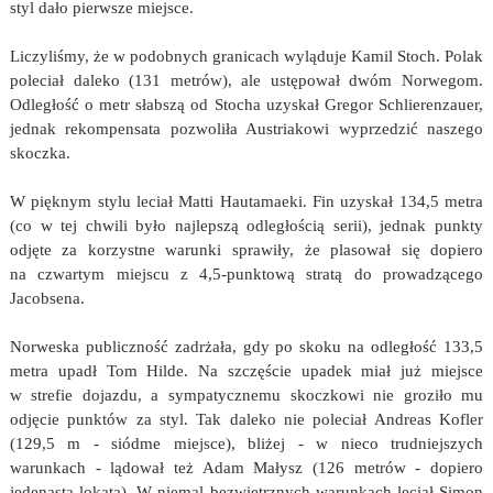
styl dało pierwsze miejsce.
Liczyliśmy, że w podobnych granicach wyląduje Kamil Stoch. Polak
poleciał daleko (131 metrów), ale ustępował dwóm Norwegom.
Odległość o metr słabszą od Stocha uzyskał Gregor Schlierenzauer,
jednak rekompensata pozwoliła Austriakowi wyprzedzić naszego
skoczka.
W pięknym stylu leciał Matti Hautamaeki. Fin uzyskał 134,5 metra
(co w tej chwili było najlepszą odległością serii), jednak punkty
odjęte za korzystne warunki sprawiły, że plasował się dopiero
na czwartym miejscu z 4,5-punktową stratą do prowadzącego
Jacobsena.
Norweska publiczność zadrżała, gdy po skoku na odległość 133,5
metra upadł Tom Hilde. Na szczęście upadek miał już miejsce
w strefie dojazdu, a sympatycznemu skoczkowi nie groziło mu
odjęcie punktów za styl. Tak daleko nie poleciał Andreas Kofler
(129,5 m - siódme miejsce), bliżej - w nieco trudniejszych
warunkach - lądował też Adam Małysz (126 metrów - dopiero
jedenasta lokata). W niemal bezwietrznych warunkach leciał Simon