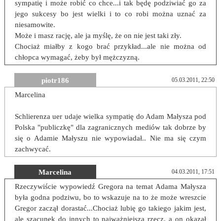
sympatię i może robić co chce...i tak będę podziwiać go za
jego sukcesy bo jest wielki i to co robi można uznać za
niesamowite.
Może i masz rację, ale ja myślę, że on nie jest taki zły.
Chociaż miałby z kogo brać przykład...ale nie można od
chłopca wymagać, żeby był mężczyzną.
piotr186
05.03.2011, 22:50
Marcelina
Schlierenza uer udaje wielka sympatię do Adam Małysza pod
Polska "publiczkę" dla zagranicznych mediów tak dobrze by
się o Adamie Małyszu nie wypowiadał.. Nie ma się czym
zachwycać.
Marcelina
04.03.2011, 17:51
Rzeczywiście wypowiedź Gregora na temat Adama Małysza
była godna podziwu, bo to wskazuje na to że może wreszcie
Gregor zaczął dorastać...Chociaż lubię go takiego jakim jest,
ale szacunek do innych to najważniejsza rzecz, a on okazał