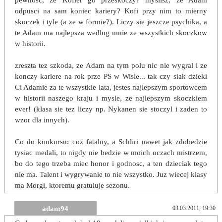
pewnosc, ze Kofler go przeskoczy? myslisz, ze Adam
odpusci na sam koniec kariery? Kofi przy nim to mierny
skoczek i tyle (a ze w formie?). Liczy sie jeszcze psychika, a
te Adam ma najlepsza wedlug mnie ze wszystkich skoczkow
w historii.
zreszta tez szkoda, ze Adam na tym polu nic nie wygral i ze
konczy kariere na rok prze PS w Wisle... tak czy siak dzieki
Ci Adamie za te wszystkie lata, jestes najlepszym sportowcem
w historii naszego kraju i mysle, ze najlepszym skoczkiem
ever! (klasa sie tez liczy np. Nykanen sie stoczyl i zaden to
wzor dla innych).
Co do konkursu: coz fatalny, a Schliri nawet jak zdobedzie
tysiac medali, to nigdy nie bedzie w moich oczach mistrzem,
bo do tego trzeba miec honor i godnosc, a ten dzieciak tego
nie ma. Talent i wygrywanie to nie wszystko. Juz wiecej klasy
ma Morgi, ktoremu gratuluje sezonu.
adam94
03.03.2011, 19:30