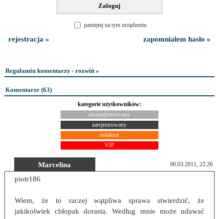
pamiętaj na tym urządzeniu
rejestracja »
zapomniałem hasło »
Regulamin komentarzy - rozwiń »
Komentarze (
63
)
kategorie użytkowników:
niezarejestrowany
zarejestrowany
redaktor
VIP
Marcelina
06.03.2011, 22:26
piotr186
Wiem, że to raczej wątpliwa sprawa stwierdzić, że
jakikolwiek chłopak dorasta. Według mnie może udawać