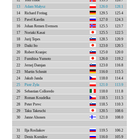
12
Tom Hilde
133.5
128.7
13
Adam Małysz
126.0
128.1
14
Richard Freitag
129.5
125.4
15
Pavel Karelin
127.0
124.3
16
Johan Remen Evensen
125.5
123.7
17
Noriaki Kasai
125.5
122.5
18
Jurij Tepes
128.5
120.9
19
Daiki Ito
123.0
120.5
20
Robert Kranjec
125.0
120.0
21
Fumihisa Yumoto
126.0
119.2
22
Jernej Damjan
123.0
116.8
23
Martin Schmitt
116.0
115.5
24
Jakub Janda
118.0
114.4
25
Piotr Żyła
121.0
113.9
26
Sebastian Colloredo
118.0
111.8
27
Roman Koudelka
118.5
111.5
28
Peter Prevc
118.5
110.3
29
Taku Takeuchi
120.5
108.6
30
Janne Ahonen
121.0
108.0
31
Ilja Rosliakov
119.5
106.2
32
Denis Kornilov
116.0
105.9