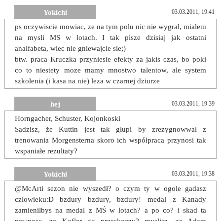
Yokichi
03.03.2011, 19:41
ps oczywiscie mowiac, ze na tym polu nic nie wygral, mialem
na mysli MS w lotach. I tak pisze dzisiaj jak ostatni
analfabeta, wiec nie gniewajcie sie;)
btw. praca Kruczka przyniesie efekty za jakis czas, bo poki
co to niestety moze mamy mnostwo talentow, ale system
szkolenia (i kasa na nie) leza w czarnej dziurze
hej
03.03.2011, 19:39
Horngacher, Schuster, Kojonkoski
Sądzisz, że Kuttin jest tak głupi by zrezygnowwał z
trenowania Morgensterna skoro ich współpraca przynosi tak
wspaniałe rezultaty?
Yokichi
03.03.2011, 19:38
@McArti sezon nie wyszedł? o czym ty w ogole gadasz
czlowieku:D bzdury bzdury, bzdury! medal z Kanady
zamienilbys na medal z MŚ w lotach? a po co? i skad ta