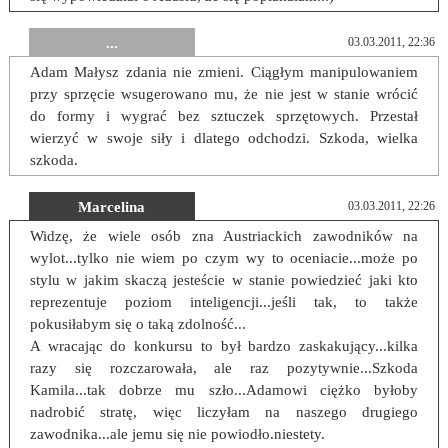
...
03.03.2011, 22:36
Adam Małysz zdania nie zmieni. Ciągłym manipulowaniem
przy sprzęcie wsugerowano mu, że nie jest w stanie wrócić
do formy i wygrać bez sztuczek sprzętowych. Przestał
wierzyć w swoje siły i dlatego odchodzi. Szkoda, wielka
szkoda.
Marcelina
03.03.2011, 22:26
Widzę, że wiele osób zna Austriackich zawodników na
wylot...tylko nie wiem po czym wy to oceniacie...może po
stylu w jakim skaczą jesteście w stanie powiedzieć jaki kto
reprezentuje poziom inteligencji...jeśli tak, to także
pokusiłabym się o taką zdolność...
A wracając do konkursu to był bardzo zaskakujący...kilka
razy się rozczarowała, ale raz pozytywnie...Szkoda
Kamila...tak dobrze mu szło...Adamowi ciężko byłoby
nadrobić stratę, więc liczyłam na naszego drugiego
zawodnika...ale jemu się nie powiodło.niestety.