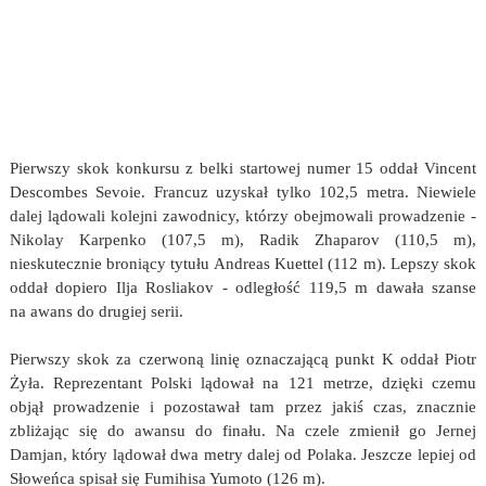
Pierwszy skok konkursu z belki startowej numer 15 oddał Vincent
Descombes Sevoie. Francuz uzyskał tylko 102,5 metra. Niewiele
dalej lądowali kolejni zawodnicy, którzy obejmowali prowadzenie -
Nikolay Karpenko (107,5 m), Radik Zhaparov (110,5 m),
nieskutecznie broniący tytułu Andreas Kuettel (112 m). Lepszy skok
oddał dopiero Ilja Rosliakov - odległość 119,5 m dawała szanse
na awans do drugiej serii.
Pierwszy skok za czerwoną linię oznaczającą punkt K oddał Piotr
Żyła. Reprezentant Polski lądował na 121 metrze, dzięki czemu
objął prowadzenie i pozostawał tam przez jakiś czas, znacznie
zbliżając się do awansu do finału. Na czele zmienił go Jernej
Damjan, który lądował dwa metry dalej od Polaka. Jeszcze lepiej od
Słoweńca spisał się Fumihisa Yumoto (126 m).