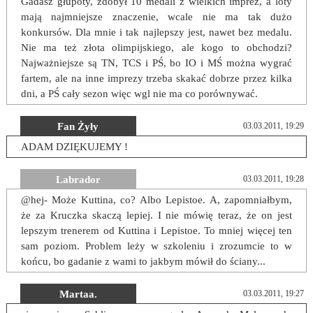
Gadasz głupoty, zdobył 10 medali z wielkich imprez, a loty
mają najmniejsze znaczenie, wcale nie ma tak dużo
konkursów. Dla mnie i tak najlepszy jest, nawet bez medalu.
Nie ma też złota olimpijskiego, ale kogo to obchodzi?
Najważniejsze są TN, TCS i PŚ, bo IO i MŚ można wygrać
fartem, ale na inne imprezy trzeba skakać dobrze przez kilka
dni, a PŚ cały sezon więc wgl nie ma co porównywać.
Fan Żyły
03.03.2011, 19:29
ADAM DZIĘKUJEMY !
Labrador
03.03.2011, 19:28
@hej- Może Kuttina, co? Albo Lepistoe. A, zapomniałbym,
że za Kruczka skaczą lepiej. I nie mówię teraz, że on jest
lepszym trenerem od Kuttina i Lepistoe. To mniej więcej ten
sam poziom. Problem leży w szkoleniu i zrozumcie to w
końcu, bo gadanie z wami to jakbym mówił do ściany...
Martaa.
03.03.2011, 19:27