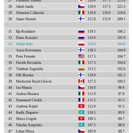
27
Fumihisa Yumoto
126.0
117.5
223.6
28
Jakub Janda
118.0
117.5
222.5
29
Sebastian Colloredo
118.0
120.0
218.6
30
Janne Ahonen
121.0
115.0
209.1
31
Ilja Rosliakov
119.5
106.2
32
Denis Kornilov
116.0
105.9
33
Stefan Hula
118.0
104.8
Anssi Koivuranta
118.5
104.8
35
Peter Frenette
117.5
104.7
36
Davide Bresadola
117.5
104.0
37
Vladimir Zografski
113.5
102.6
38
Olli Muotka
118.0
102.2
39
Mackenzie Boyd-Clowes
117.5
100.2
40
Jan Matura
110.0
98.9
41
Andrea Morassi
111.0
97.9
42
Emmanuel Chedal
111.5
95.3
43
Andreas Küttel
112.0
91.5
44
Radik Zhaparov
110.5
89.9
45
Marco Grigoli
109.5
89.7
46
Nikolay Karpenko
107.5
88.9
47
Lukas Hlava
105.0
88.7