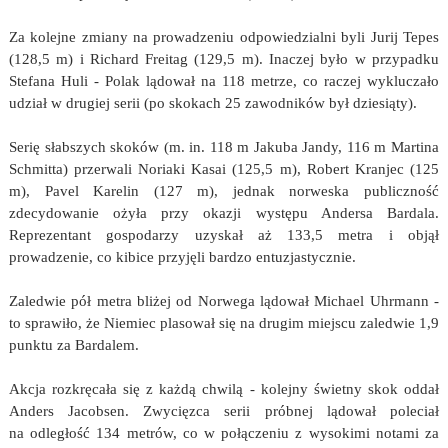
Za kolejne zmiany na prowadzeniu odpowiedzialni byli Jurij Tepes
(128,5 m) i Richard Freitag (129,5 m). Inaczej było w przypadku
Stefana Huli - Polak lądował na 118 metrze, co raczej wykluczało
udział w drugiej serii (po skokach 25 zawodników był dziesiąty).
Serię słabszych skoków (m. in. 118 m Jakuba Jandy, 116 m Martina
Schmitta) przerwali Noriaki Kasai (125,5 m), Robert Kranjec (125
m), Pavel Karelin (127 m), jednak norweska publiczność
zdecydowanie ożyła przy okazji występu Andersa Bardala.
Reprezentant gospodarzy uzyskał aż 133,5 metra i objął
prowadzenie, co kibice przyjęli bardzo entuzjastycznie.
Zaledwie pół metra bliżej od Norwega lądował Michael Uhrmann -
to sprawiło, że Niemiec plasował się na drugim miejscu zaledwie 1,9
punktu za Bardalem.
Akcja rozkręcała się z każdą chwilą - kolejny świetny skok oddał
Anders Jacobsen. Zwycięzca serii próbnej lądował poleciał
na odległość 134 metrów, co w połączeniu z wysokimi notami za