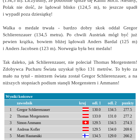
(134,5 m). Liczyliśmy, że podobnie spisze się Kamil Stoch. Niestety,
Polak nie dość, że lądował blisko (124,5 m), to jeszcze upadł
i wypadł poza dziesiątkę!
Walka o medale trwała - bardzo dobry skok oddał Gregor
Schlierenzauer (134,5 metra). Po chwili Austriak mógł być już
pewien krążka, bowiem bliżej lądowali Anders Bardal (125 m)
i Anders Jacobsen (123 m). Norwegia była bez medalu!
Tak daleko, jak Schlierenzauer, nie poleciał Thomas Morgenstern!
Zdobywca Pucharu Świata uzyskał tylko 131 metrów. To było za
mało na tytuł - mistrzem świata został Gregor Schlierenzauer, a na
niższych stopniach podium stanęli Morgenstern i Ammann!
Wyniki końcowe
zawodnik
kraj
odl. 1
odl. 2
punkty
1
Gregor Schlierenzauer
130.0
134.5
277.5
2
Thomas Morgenstern
133.0
131.0
277.2
3
Simon Ammann
129.5
134.5
274.3
4
Andreas Kofler
129.5
134.0
269.6
5
Matti Hautamäki
134.5
129.0
266.2