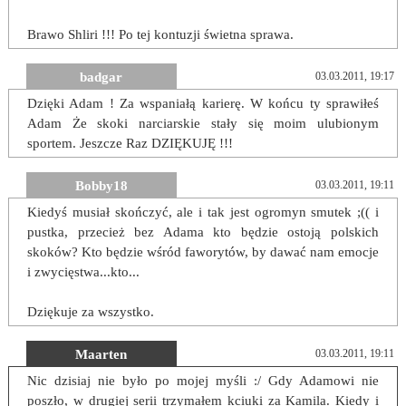
Brawo Shliri !!! Po tej kontuzji świetna sprawa.
badgar
03.03.2011, 19:17
Dzięki Adam ! Za wspaniałą karierę. W końcu ty sprawiłeś
Adam Że skoki narciarskie stały się moim ulubionym
sportem. Jeszcze Raz DZIĘKUJĘ !!!
Bobby18
03.03.2011, 19:11
Kiedyś musiał skończyć, ale i tak jest ogromyn smutek ;(( i
pustka, przecież bez Adama kto będzie ostoją polskich
skoków? Kto będzie wśród faworytów, by dawać nam emocje
i zwycięstwa...kto...
Dziękuje za wszystko.
Maarten
03.03.2011, 19:11
Nic dzisiaj nie było po mojej myśli :/ Gdy Adamowi nie
poszło, w drugiej serii trzymałem kciuki za Kamila. Kiedy i