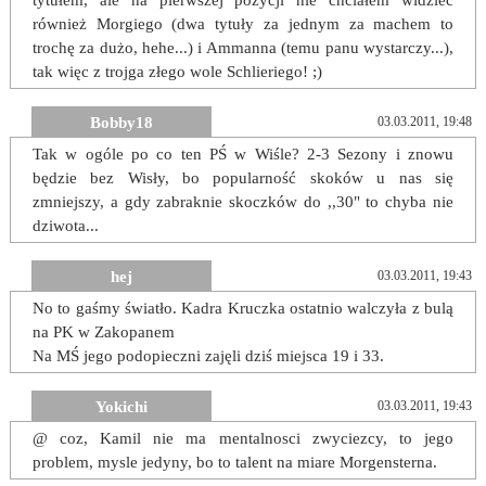
tytułem, ale na pierwszej pozycji nie chciałem widzieć
również Morgiego (dwa tytuły za jednym za machem to
trochę za dużo, hehe...) i Ammanna (temu panu wystarczy...),
tak więc z trojga złego wole Schlieriego! ;)
Bobby18
03.03.2011, 19:48
Tak w ogóle po co ten PŚ w Wiśle? 2-3 Sezony i znowu
będzie bez Wisły, bo popularność skoków u nas się
zmniejszy, a gdy zabraknie skoczków do ,,30" to chyba nie
dziwota...
hej
03.03.2011, 19:43
No to gaśmy światło. Kadra Kruczka ostatnio walczyła z bulą
na PK w Zakopanem
Na MŚ jego podopieczni zajęli dziś miejsca 19 i 33.
Yokichi
03.03.2011, 19:43
@ coz, Kamil nie ma mentalnosci zwyciezcy, to jego
problem, mysle jedyny, bo to talent na miare Morgensterna.