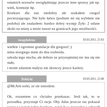
ostatnich sezonów uwzględniając jeszcze inne sprawy jak np.
wiek, kontuzje itp.
Konkurs dla nas niedobry ale szukałem czegoś
pocieszającego. Nie było łatwo (podium mi się wybitnie nie
podoba) ale znalazłem: bardzo dobry występ Żyły: 2 udane
skoki na miarę a może nawet na granicach jego możliwości.
magdalena
03.03.2011, 21:03
wielkie i ogromne gratulacje dla gregora! ;)
mina morgiego mnie do dna rozbroila.
szkoda tego stocha, ale dobrze ze przynajmniej nic mu się nie
stało.
i moim zdaniem malysz nie skonczy jeszce kariery.
Yokichi
03.03.2011, 21:00
@McArti sorki, ze sie unioslem.
Ok, rozumiem co chciales przekazac. Jesli tak, to w
porzadku, przyznaje Ci racje. Oby Adas jeszcze raz pokazal