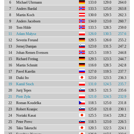
6
Michael Uhrmann
133.0
129.0
264.0
7
Anders Bardal
133.5
125.0
263.8
8
Martin Koch
130.0
129.5
262.3
9
Anders Jacobsen
134.0
123.0
260.7
10
Tom Hilde
133.5
128.5
259.0
11
Adam Małysz
126.0
130.5
257.6
12
Severin Freund
129.5
126.0
255.2
13
Jernej Damjan
123.0
131.5
247.2
14
Johan Remen Evensen
125.5
119.5
244.8
15
Richard Freitag
129.5
123.5
244.7
16
Martin Schmitt
116.0
128.5
242.8
17
Pavel Karelin
127.0
119.5
237.7
18
Daiki Ito
123.0
123.5
236.3
19
Kamil Stoch
131.0
124.5
235.7
20
Jurij Tepes
128.5
121.5
235.6
21
Piotr Żyła
121.0
124.5
232.9
22
Roman Koudelka
118.5
125.0
231.8
23
Robert Kranjec
125.0
121.0
230.1
24
Noriaki Kasai
125.5
114.5
228.2
25
Peter Prevc
118.5
123.0
226.5
26
Taku Takeuchi
120.5
122.5
224.1