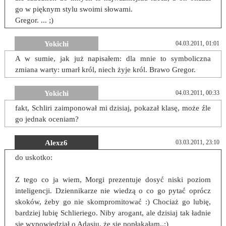
go w pięknym stylu swoimi słowami.
Gregor. ... ;)
Yokichi
04.03.2011, 01:01
A w sumie, jak już napisałem: dla mnie to symboliczna
zmiana warty: umarł król, niech żyje król. Brawo Gregor.
Yokichi
04.03.2011, 00:33
fakt, Schliri zaimponował mi dzisiaj, pokazał klasę, może źle
go jednak oceniam?
Alexz6
03.03.2011, 23:10
do uskotko:
Z tego co ja wiem, Morgi prezentuje dosyć niski poziom
inteligencji. Dziennikarze nie wiedzą o co go pytać oprócz
skoków, żeby go nie skompromitować :) Chociaż go lubię,
bardziej lubię Schlieriego. Niby arogant, ale dzisiaj tak ładnie
się wypowiedział o Adasiu, że się popłakałam..:)