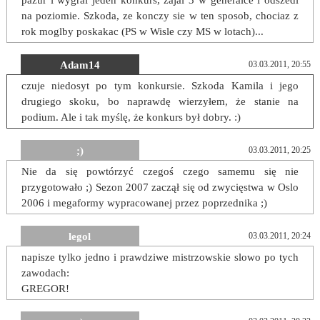
pazur i wygral jeden konkurs, zajal 3 w generalce i odszedl
na poziomie. Szkoda, ze konczy sie w ten sposob, chociaz z
rok moglby poskakac (PS w Wisle czy MS w lotach)...
Adam14
03.03.2011, 20:55
czuje niedosyt po tym konkursie. Szkoda Kamila i jego
drugiego skoku, bo naprawdę wierzyłem, że stanie na
podium. Ale i tak myślę, że konkurs był dobry. :)
;)
03.03.2011, 20:25
Nie da się powtórzyć czegoś czego samemu się nie
przygotowało ;) Sezon 2007 zaczął się od zwycięstwa w Oslo
2006 i megaformy wypracowanej przez poprzednika ;)
legol
03.03.2011, 20:24
napisze tylko jedno i prawdziwe mistrzowskie slowo po tych
zawodach:
GREGOR!