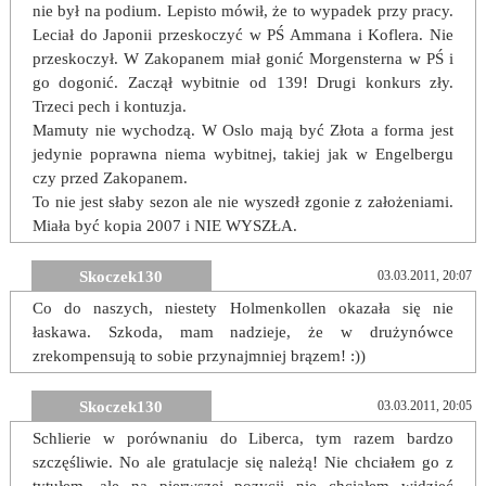
nie był na podium. Lepisto mówił, że to wypadek przy pracy.
Leciał do Japonii przeskoczyć w PŚ Ammana i Koflera. Nie
przeskoczył. W Zakopanem miał gonić Morgensterna w PŚ i
go dogonić. Zaczął wybitnie od 139! Drugi konkurs zły.
Trzeci pech i kontuzja.
Mamuty nie wychodzą. W Oslo mają być Złota a forma jest
jedynie poprawna niema wybitnej, takiej jak w Engelbergu
czy przed Zakopanem.
To nie jest słaby sezon ale nie wyszedł zgonie z założeniami.
Miała być kopia 2007 i NIE WYSZŁA.
Skoczek130
03.03.2011, 20:07
Co do naszych, niestety Holmenkollen okazała się nie
łaskawa. Szkoda, mam nadzieje, że w drużynówce
zrekompensują to sobie przynajmniej brązem! :))
Skoczek130
03.03.2011, 20:05
Schlierie w porównaniu do Liberca, tym razem bardzo
szczęśliwie. No ale gratulacje się należą! Nie chciałem go z