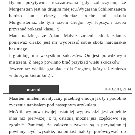
Bylam pozytywnie rozczarowana gdy zobaczyłam, że
Morgenstern jest na drugim miejscu.Wygarana Schlirenzauera
bardzo mnie cieszy, chociaż troche mi szkoda
Morgensterna...ale tym razem Gregor był lepszy...i trzeba
przyznać pokazał klasę...:)
Mam nadzieję, że Adam Małysz zmieni jednak zdanie,
ponieważ cieżko jest mi wyobrazić sobie skoki narciarskie
bez niego.
I gratuluję mu wszystkim sukcesów. On jest prawdziwym
mistrzem. Z niego powinno brać przykład wielu skoczków.
Jeszcze raz wielkie gratulacje dla Gregora, który też zmierza
w dobrym kierunku ;)!.
marmi
03.03.2011, 21:14
Maarten: miałem identyczny przebieg emocji jak ty i podobne
życzenia napisałem pod następnym artykułem.
McArti: wymowa twojej ostatniej wypowiedzi jest zupełnie
inna niż pierwszej, z tą ostatnią można już częściowo się
zgodzić. Pamiętaj, że założenia zawsze są a przynajmniej
powinny być wysokie, natomiast należy porównywać do