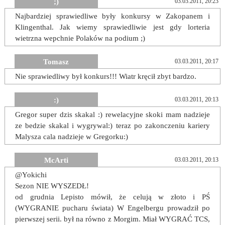
;)
03.03.2011, 20:23
Najbardziej sprawiedliwe były konkursy w Zakopanem i
Klingenthal. Jak wiemy sprawiedliwie jest gdy lorteria
wietrzna wepchnie Polaków na podium ;)
Tomasz
03.03.2011, 20:17
Nie sprawiedliwy był konkurs!!! Wiatr kręcił zbyt bardzo.
:)
03.03.2011, 20:13
Gregor super dzis skakal :) rewelacyjne skoki mam nadzieje
ze bedzie skakal i wygrywal:) teraz po zakonczeniu kariery
Malysza cala nadzieje w Gregorku:)
McArti
03.03.2011, 20:13
@Yokichi
Sezon NIE WYSZEDŁ!
od grudnia Lepisto mówił, że celują w złoto i PŚ
(WYGRANIE pucharu świata) W Engelbergu prowadził po
pierwszej serii. był na równo z Morgim. Miał WYGRAĆ TCS,