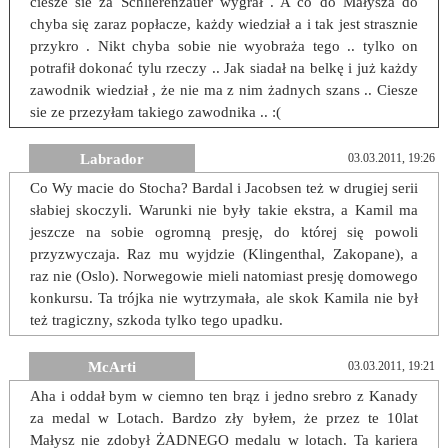
ciesze sie za Schlierenzauer wygrał . A co do Małysza do
chyba się zaraz popłacze, każdy wiedział a i tak jest strasznie
przykro . Nikt chyba sobie nie wyobraża tego .. tylko on
potrafił dokonać tylu rzeczy .. Jak siadał na belkę i już każdy
zawodnik wiedział , że nie ma z nim żadnych szans .. Ciesze
sie ze przezyłam takiego zawodnika .. :(
Labrador
03.03.2011, 19:26
Co Wy macie do Stocha? Bardal i Jacobsen też w drugiej serii
słabiej skoczyli. Warunki nie były takie ekstra, a Kamil ma
jeszcze na sobie ogromną presję, do której się powoli
przyzwyczaja. Raz mu wyjdzie (Klingenthal, Zakopane), a
raz nie (Oslo). Norwegowie mieli natomiast presję domowego
konkursu. Ta trójka nie wytrzymała, ale skok Kamila nie był
też tragiczny, szkoda tylko tego upadku.
McArti
03.03.2011, 19:21
Aha i oddał bym w ciemno ten brąz i jedno srebro z Kanady
za medal w Lotach. Bardzo zły byłem, że przez te 10lat
Małysz nie zdobył ŻADNEGO medalu w lotach. Ta kariera