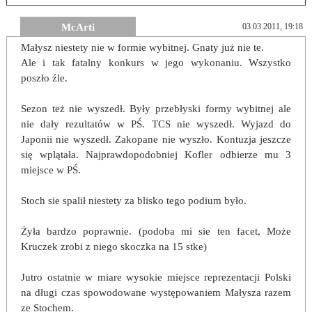
McArti
03.03.2011, 19:18
Małysz niestety nie w formie wybitnej. Gnaty już nie te.
Ale i tak fatalny konkurs w jego wykonaniu. Wszystko
poszło źle.
Sezon też nie wyszedł. Były przebłyski formy wybitnej ale
nie dały rezultatów w PŚ. TCS nie wyszedł. Wyjazd do
Japonii nie wyszedł. Zakopane nie wyszło. Kontuzja jeszcze
się wplątała. Najprawdopodobniej Kofler odbierze mu 3
miejsce w PŚ.
Stoch sie spalił niestety za blisko tego podium było.
Żyła bardzo poprawnie. (podoba mi sie ten facet, Może
Kruczek zrobi z niego skoczka na 15 stke)
Jutro ostatnie w miare wysokie miejsce reprezentacji Polski
na długi czas spowodowane występowaniem Małysza razem
ze Stochem.