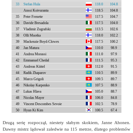
33
Stefan Hula
118.0
104.8
Anssi Koivuranta
118.5
104.8
35
Peter Frenette
117.5
104.7
36
Davide Bresadola
117.5
104.0
37
Vladimir Zografski
113.5
102.6
38
Olli Muotka
118.0
102.2
39
Mackenzie Boyd-Clowes
117.5
100.2
40
Jan Matura
110.0
98.9
41
Andrea Morassi
111.0
97.9
42
Emmanuel Chedal
111.5
95.3
43
Andreas Küttel
112.0
91.5
44
Radik Zhaparov
110.5
89.9
45
Marco Grigoli
109.5
89.7
46
Nikolay Karpenko
107.5
88.9
47
Lukas Hlava
105.0
88.7
48
Nicolas Mayer
106.0
84.8
49
Vincent Descombes Sevoie
102.5
78.9
50
Hyun Ki Kim
100.5
67.4
Drugą serię rozpoczął, niestety słabym skokiem, Janne Ahonen.
Dawny mistrz lądował zaledwie na 115 metrze, dlatego problemów