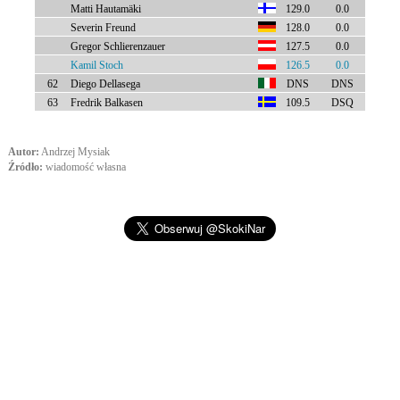
Matti Hautamäki
129.0
0.0
Severin Freund
128.0
0.0
Gregor Schlierenzauer
127.5
0.0
Kamil Stoch
126.5
0.0
62
Diego Dellasega
DNS
DNS
63
Fredrik Balkasen
109.5
DSQ
Autor:
Andrzej Mysiak
Źródło:
wiadomość własna