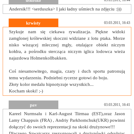
uskotko
03.03.2011, 16:44
Andersik!!! <serduszka> I jaki ładny uśmiech na zdjęciu :)))
krwisty
03.03.2011, 16:43
Szykuje nam się ciekawa rywalizacja. Piękne widoki
zamglonej królewskiej skoczni widziane z lotu ptaka. Morze
nisko wiszącej mlecznej mgły, otulające obiekt niczym
kołdra, a pośrodku stercząca niczym iglica lodowca wieża
najazdowa Holmenkollbakken.
Coś niesamowitego, magia, czary i duch sportu patronują
temu wydarzeniu. Podniebni rycerze gotowi do boju.
Złoty kolor medalu hipnotyzuje wszystkich...
Kocham skoki! ;-)
pav
03.03.2011, 16:41
Kareel Nurmsalu i Karl-August Tiirmaa (EST),oraz Jason
Lamy Chappuis (FRA) , Andriy Parkhomchuk(UKR) powinni
dołączyć do swoich reprezentacji na skoki drużynowe!!!
Dlaczego Szwajcarzy zrezygnowali z drużynówki odsyłając