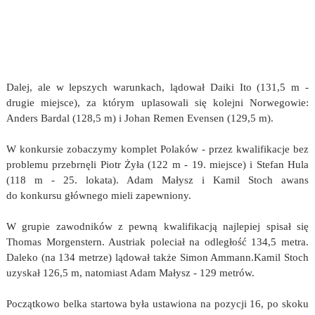
Dalej, ale w lepszych warunkach, lądował Daiki Ito (131,5 m -
drugie miejsce), za którym uplasowali się kolejni Norwegowie:
Anders Bardal (128,5 m) i Johan Remen Evensen (129,5 m).
W konkursie zobaczymy komplet Polaków - przez kwalifikacje bez
problemu przebrnęli Piotr Żyła (122 m - 19. miejsce) i Stefan Hula
(118 m - 25. lokata). Adam Małysz i Kamil Stoch awans
do konkursu głównego mieli zapewniony.
W grupie zawodników z pewną kwalifikacją najlepiej spisał się
Thomas Morgenstern. Austriak poleciał na odległość 134,5 metra.
Daleko (na 134 metrze) lądował także Simon Ammann.Kamil Stoch
uzyskał 126,5 m, natomiast Adam Małysz - 129 metrów.
Początkowo belka startowa była ustawiona na pozycji 16, po skoku