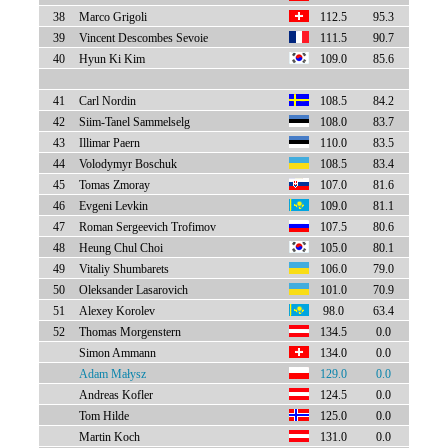
38
Marco Grigoli
112.5
95.3
39
Vincent Descombes Sevoie
111.5
90.7
40
Hyun Ki Kim
109.0
85.6
41
Carl Nordin
108.5
84.2
42
Siim-Tanel Sammelselg
108.0
83.7
43
Illimar Paern
110.0
83.5
44
Volodymyr Boschuk
108.5
83.4
45
Tomas Zmoray
107.0
81.6
46
Evgeni Levkin
109.0
81.1
47
Roman Sergeevich Trofimov
107.5
80.6
48
Heung Chul Choi
105.0
80.1
49
Vitaliy Shumbarets
106.0
79.0
50
Oleksander Lasarovich
101.0
70.9
51
Alexey Korolev
98.0
63.4
52
Thomas Morgenstern
134.5
0.0
Simon Ammann
134.0
0.0
Adam Małysz
129.0
0.0
Andreas Kofler
124.5
0.0
Tom Hilde
125.0
0.0
Martin Koch
131.0
0.0