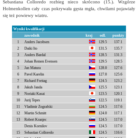
Sebastiana Colloredo rozbieg nieco skrócono (15.). Wzgórze
Holmenkollen cały czas pokrywała gęsta mgła, chwilami pojawiały
się też powiewy wiatru.
Wyniki kwalifikacji
zawodnik
kraj
odl.
punkty
1
Anders Jacobsen
129.5
137.1
2
Daiki Ito
131.5
135.7
3
Anders Bardal
128.5
131.3
4
Johan Remen Evensen
129.5
128.5
5
Jan Matura
128.0
127.6
6
Pavel Karelin
127.0
125.6
7
Richard Freitag
124.5
123.2
8
Jakub Janda
125.5
123.1
9
Noriaki Kasai
123.5
120.1
10
Jurij Tepes
122.5
119.1
11
Vladimir Zografski
124.5
117.6
12
Martin Schmitt
124.0
117.1
13
Robert Kranjec
124.5
117.0
Denis Kornilov
124.5
117.0
15
Sebastian Colloredo
124.5
116.6