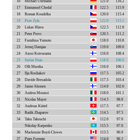
16
Michael Uhrmann
121.0
116.2
17
Emmanuel Chedal
122.5
115.9
18
Roman Koudelka
120.0
115.4
19
Piotr Żyła
122.0
115.1
20
Lukas Hlava
122.5
112.8
21
Peter Prevc
120.5
111.2
22
Fumihisa Yumoto
118.0
110.8
23
Jernej Damjan
119.0
109.0
24
Anssi Koivuranta
116.0
108.4
25
Stefan Hula
118.0
106.6
26
Olli Muotka
116.0
106.1
27
Ilja Rosliakov
117.5
105.2
28
Davide Bresadola
117.5
103.4
29
Janne Ahonen
114.0
102.6
30
Andrea Morassi
118.0
101.1
31
Nicolas Mayer
114.5
98.8
32
Andreas Küttel
117.5
97.7
33
Radik Zhaparov
114.5
97.5
34
Taku Takeuchi
112.0
97.0
Nikolay Karpenko
115.5
97.0
36
Mackenzie Boyd-Clowes
113.5
96.9
37
Peter Frenette
114.0
96.2