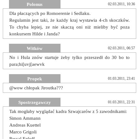
Polonus
02.03.2011, 10:36
Dla płaczących po Romoerenie i Sedlaku.
Regulamin jest taki, że każdy kraj wystawia 4-ch skoczków.
To chyba lepiej, ze nie skaczą oni niż mieliby być poza
konkursem Hilde i Janda?
Witków
02.03.2011, 06:57
No i Hula znów startuje żeby tylko przeszedł do 30 bo to
para;hi[uvj[aewvk
Propek
01.03.2011, 23:41
@wow chłopak Jiroutka???
Spostrzegawczy
01.03.2011, 22:31
Tak mogłaby wyglądać kadra Szwajcarów z 5 zawodnikami:
Simon Ammann
Andreas Kuettel
Marco Grigoli
Pascal Egloff