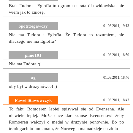
Brak Tudora i Egloffa to ogromna strata dla widowiska. nie
wiem jak to zniosę.
Spotrzegawczy
01.03.2011, 19:13
Nie ma Tudora i Egloffa. Że Tudora to rozumiem, ale
dlaczego nie ma Egloffa?
pinio101
01.03.2011, 18:50
Nie ma Tudora :(
ag
01.03.2011, 18:46
oby był w drużynówce! :)
Paweł Stawowczyk
01.03.2011, 18:43
To fakt, Romoeren lepiej spisywał się od Evensena. Ale
niewiele lepiej. Może chce dać szanse Evensenowi żeby
Romoeren walczył o medal w drużynie ponownie. Bo po
treningach to mniemam, że Norwegia ma nadzieje na złoto