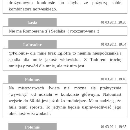
drużynowym konkursie no chyba ze pożyczą sobie
kombinatora norweskiego.
kasia
01.03.2011, 20:20
Nie ma Romoerena :( i Sedlaka :( rozczarowana :(
Labrador
01.03.2011, 19:54
@Polonus- dla mnie brak Egloffa to niemiła niespodzianka i
spadła dla mnie jakość widowiska. Z Tudorem trochę
mniejszy zawód dla mnie, ale też nim jest.
Polonus
01.03.2011, 19:40
Na mistrzostwach świata nie można się praktycznie
"wywinąć" od udziału w konkursie głównym. Natomiast
wejście do 30-tki jest już dużo trudniejsze. Mam nadzieję, że
hula temu sprosta. To jedynie będzie usprawiedliwiać jego
obecność w zawodach.
Polonus
01.03.2011, 19:35