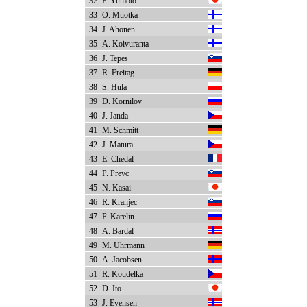
32
F. Yumoto
33
O. Muotka
34
J. Ahonen
35
A. Koivuranta
36
J. Tepes
37
R. Freitag
38
S. Hula
39
D. Kornilov
40
J. Janda
41
M. Schmitt
42
J. Matura
43
E. Chedal
44
P. Prevc
45
N. Kasai
46
R. Kranjec
47
P. Karelin
48
A. Bardal
49
M. Uhrmann
50
A. Jacobsen
51
R. Koudelka
52
D. Ito
53
J. Evensen