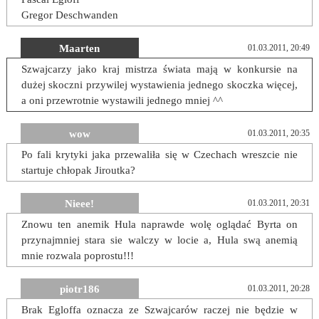
Gregor Deschwanden
Maarten
01.03.2011, 20:49
Szwajcarzy jako kraj mistrza świata mają w konkursie na
dużej skoczni przywilej wystawienia jednego skoczka więcej,
a oni przewrotnie wystawili jednego mniej ^^
wow
01.03.2011, 20:35
Po fali krytyki jaka przewaliła się w Czechach wreszcie nie
startuje chłopak Jiroutka?
Nieee!
01.03.2011, 20:31
Znowu ten anemik Hula naprawde wolę oglądać Byrta on
przynajmniej stara sie walczy w locie a, Hula swą anemią
mnie rozwala poprostu!!!
piotr186
01.03.2011, 20:28
Brak Egloffa oznacza ze Szwajcarów raczej nie będzie w