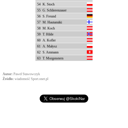
54
K. Stoch
55
G. Schlierenzauer
56
S. Freund
57
M. Hautamäki
58
M. Koch
59
T. Hilde
60
A. Kofler
61
A. Małysz
62
S. Ammann
63
T. Morgenstern
Autor:
Paweł Stawowczyk
Źródło:
wiadomość Sport.onet.pl