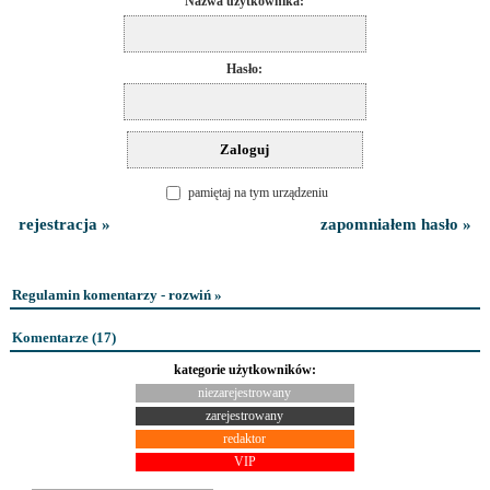
Nazwa użytkownika:
Hasło:
pamiętaj na tym urządzeniu
rejestracja »
zapomniałem hasło »
Regulamin komentarzy - rozwiń »
Komentarze (
17
)
kategorie użytkowników:
niezarejestrowany
zarejestrowany
redaktor
VIP