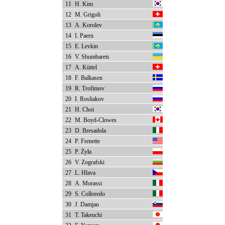
11
H. Kim
12
M. Grigoli
13
A. Korolev
14
I. Paern
15
E. Levkin
16
V. Shumbarets
17
A. Küttel
18
F. Balkasen
19
R. Trofimov
20
I. Rosliakov
21
H. Choi
22
M. Boyd-Clowes
23
D. Bresadola
24
P. Frenette
25
P. Żyła
26
V. Zografski
27
L. Hlava
28
A. Morassi
29
S. Colloredo
30
J. Damjan
31
T. Takeuchi