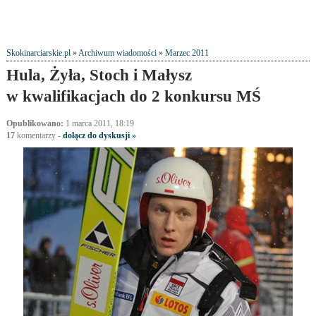
Skokinarciarskie.pl
»
Archiwum wiadomości
»
Marzec 2011
Hula, Żyła, Stoch i Małysz
w kwalifikacjach do 2 konkursu MŚ
Opublikowano:
1 marca 2011, 18:19
17
komentarzy
-
dołącz do dyskusji »