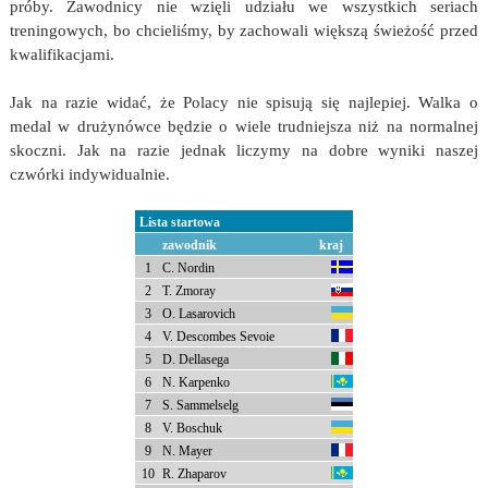
próby. Zawodnicy nie wzięli udziału we wszystkich seriach
treningowych, bo chcieliśmy, by zachowali większą świeżość przed
kwalifikacjami.
Jak na razie widać, że Polacy nie spisują się najlepiej. Walka o
medal w drużynówce będzie o wiele trudniejsza niż na normalnej
skoczni. Jak na razie jednak liczymy na dobre wyniki naszej
czwórki indywidualnie.
Lista startowa
zawodnik
kraj
1
C. Nordin
2
T. Zmoray
3
O. Lasarovich
4
V. Descombes Sevoie
5
D. Dellasega
6
N. Karpenko
7
S. Sammelselg
8
V. Boschuk
9
N. Mayer
10
R. Zhaparov