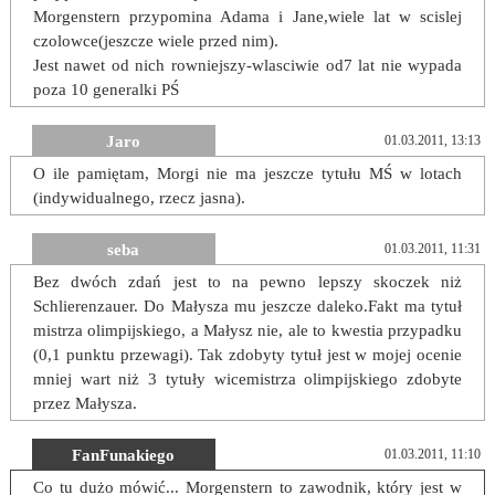
Morgenstern przypomina Adama i Jane,wiele lat w scislej
czolowce(jeszcze wiele przed nim).
Jest nawet od nich rowniejszy-wlasciwie od7 lat nie wypada
poza 10 generalki PŚ
Jaro
01.03.2011, 13:13
O ile pamiętam, Morgi nie ma jeszcze tytułu MŚ w lotach
(indywidualnego, rzecz jasna).
seba
01.03.2011, 11:31
Bez dwóch zdań jest to na pewno lepszy skoczek niż
Schlierenzauer. Do Małysza mu jeszcze daleko.Fakt ma tytuł
mistrza olimpijskiego, a Małysz nie, ale to kwestia przypadku
(0,1 punktu przewagi). Tak zdobyty tytuł jest w mojej ocenie
mniej wart niż 3 tytuły wicemistrza olimpijskiego zdobyte
przez Małysza.
FanFunakiego
01.03.2011, 11:10
Co tu dużo mówić... Morgenstern to zawodnik, który jest w