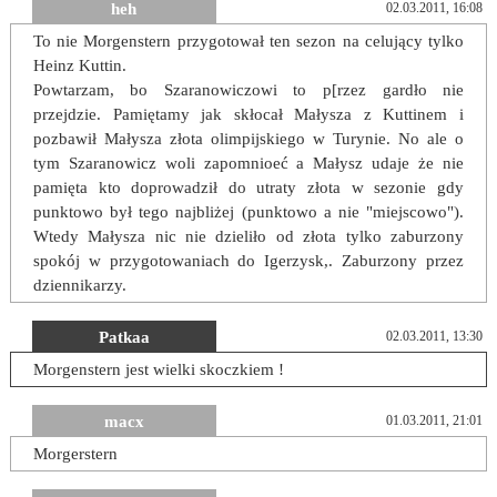
heh
02.03.2011, 16:08
To nie Morgenstern przygotował ten sezon na celujący tylko
Heinz Kuttin.
Powtarzam, bo Szaranowiczowi to p[rzez gardło nie
przejdzie. Pamiętamy jak skłocał Małysza z Kuttinem i
pozbawił Małysza złota olimpijskiego w Turynie. No ale o
tym Szaranowicz woli zapomnioeć a Małysz udaje że nie
pamięta kto doprowadził do utraty złota w sezonie gdy
punktowo był tego najbliżej (punktowo a nie "miejscowo").
Wtedy Małysza nic nie dzieliło od złota tylko zaburzony
spokój w przygotowaniach do Igerzysk,. Zaburzony przez
dziennikarzy.
Patkaa
02.03.2011, 13:30
Morgenstern jest wielki skoczkiem !
macx
01.03.2011, 21:01
Morgerstern