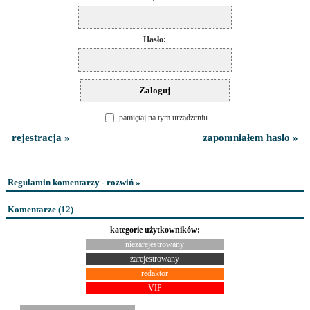
Hasło:
pamiętaj na tym urządzeniu
rejestracja »
zapomniałem hasło »
Regulamin komentarzy - rozwiń »
Komentarze (
12
)
kategorie użytkowników:
niezarejestrowany
zarejestrowany
redaktor
VIP