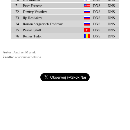
71
Peter Frenette
DNS
DNS
72
Dimitry Vassiliev
DNS
DNS
73
Ilja Rosliakov
DNS
DNS
74
Roman Sergeevich Trofimov
DNS
DNS
75
Pascal Egloff
DNS
DNS
76
Remus Tudor
DNS
DNS
Autor:
Andrzej Mysiak
Źródło:
wiadomość własna