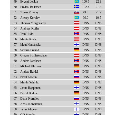
49
Evgeni Levkin
100.5
22.3
50
Fredrik Balkasen
102.5
21.8
51
Tomas Zmoray
99.0
21.7
52
Alexey Korolev
99.0
19.5
53
Thomas Morgenstern
DNS
DNS
54
Andreas Kofler
DNS
DNS
55
Tom Hilde
DNS
DNS
56
Martin Koch
DNS
DNS
57
Matti Hautamäki
DNS
DNS
58
Severin Freund
DNS
DNS
59
Gregor Schlierenzauer
DNS
DNS
60
Anders Jacobsen
DNS
DNS
61
Michael Uhrmann
DNS
DNS
62
Anders Bardal
DNS
DNS
63
Pavel Karelin
DNS
DNS
64
Martin Schmitt
DNS
DNS
65
Janne Happonen
DNS
DNS
66
Pascal Bodmer
DNS
DNS
67
Denis Kornilov
DNS
DNS
68
Anssi Koivuranta
DNS
DNS
69
Janne Ahonen
DNS
DNS
70
Olli Muotka
DNS
DNS