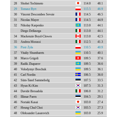
28
Shohei Tochimoto
114.0
48.1
29
Tomasz Byrt
115.5
46.9
30
Vincent Descombes Sevoie
114.5
46.5
31
Nicolas Mayer
114.5
44.9
32
Nikolay Karpenko
113.0
44.1
Diego Dellasega
113.0
44.1
34
Mackenzie Boyd-Clowes
113.0
42.5
35
Andrea Morassi
112.5
41.3
36
Piotr Żyła
110.5
40.9
37
Vitaliy Shumbarets
110.5
40.1
38
Marco Grigoli
109.5
37.6
39
Radik Zhaparov
109.5
36.6
40
Volodymyr Boschuk
109.5
36.1
41
Carl Nordin
106.5
36.0
42
Siim-Tanel Sammelselg
107.5
33.5
43
Hyun Ki Kim
107.5
31.3
44
Davide Bresadola
106.0
31.2
45
Illimar Paern
104.5
29.1
46
Noriaki Kasai
103.0
27.4
47
Heung Chul Choi
103.5
27.3
48
Oleksander Lasarovich
103.0
25.9