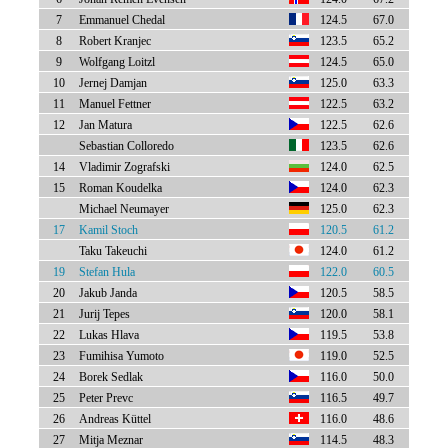
7
Emmanuel Chedal
124.5
67.0
8
Robert Kranjec
123.5
65.2
9
Wolfgang Loitzl
124.5
65.0
10
Jernej Damjan
125.0
63.3
11
Manuel Fettner
122.5
63.2
12
Jan Matura
122.5
62.6
Sebastian Colloredo
123.5
62.6
14
Vladimir Zografski
124.0
62.5
15
Roman Koudelka
124.0
62.3
Michael Neumayer
125.0
62.3
17
Kamil Stoch
120.5
61.2
Taku Takeuchi
124.0
61.2
19
Stefan Hula
122.0
60.5
20
Jakub Janda
120.5
58.5
21
Jurij Tepes
120.0
58.1
22
Lukas Hlava
119.5
53.8
23
Fumihisa Yumoto
119.0
52.5
24
Borek Sedlak
116.0
50.0
25
Peter Prevc
116.5
49.7
26
Andreas Küttel
116.0
48.6
27
Mitja Meznar
114.5
48.3