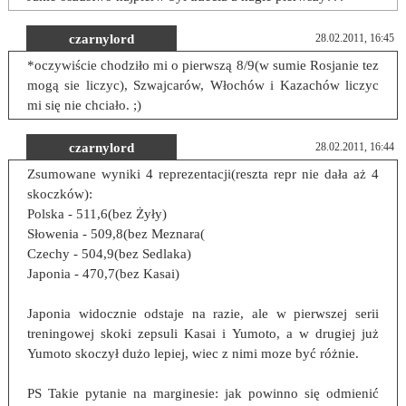
czarnylord
28.02.2011, 16:45
*oczywiście chodziło mi o pierwszą 8/9(w sumie Rosjanie tez
mogą sie liczyc), Szwajcarów, Włochów i Kazachów liczyc
mi się nie chciało. ;)
czarnylord
28.02.2011, 16:44
Zsumowane wyniki 4 reprezentacji(reszta repr nie dała aż 4
skoczków):
Polska - 511,6(bez Żyły)
Słowenia - 509,8(bez Meznara(
Czechy - 504,9(bez Sedlaka)
Japonia - 470,7(bez Kasai)
Japonia widocznie odstaje na razie, ale w pierwszej serii
treningowej skoki zepsuli Kasai i Yumoto, a w drugiej już
Yumoto skoczył dużo lepiej, wiec z nimi moze być różnie.
PS Takie pytanie na marginesie: jak powinno się odmienić