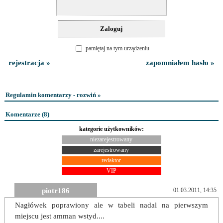
pamiętaj na tym urządzeniu
rejestracja »
zapomniałem hasło »
Regulamin komentarzy - rozwiń »
Komentarze (
8
)
kategorie użytkowników:
niezarejestrowany
zarejestrowany
redaktor
VIP
piotr186
01.03.2011, 14:35
Nagłówek poprawiony ale w tabeli nadal na pierwszym
miejscu jest amman wstyd....