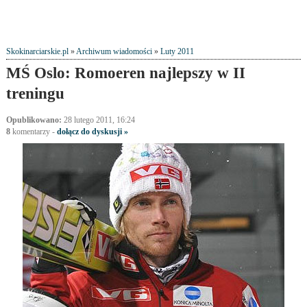
Skokinarciarskie.pl
»
Archiwum wiadomości
»
Luty 2011
MŚ Oslo: Romoeren najlepszy w II
treningu
Opublikowano:
28 lutego 2011, 16:24
8
komentarzy
-
dołącz do dyskusji »