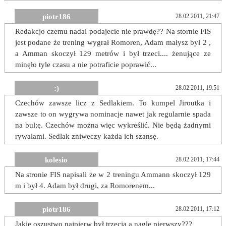
piotr186
28.02.2011, 21:47
Redakcjo czemu nadal podajecie nie prawdę?? Na stornie FIS
jest podane że trening wygrał Romoren, Adam małysz był 2 ,
a Amman skoczył 129 metrów i był trzeci.... żenujące ze
minęło tyle czasu a nie potraficie poprawić...
:)
28.02.2011, 19:51
Czechów zawsze licz z Sedlakiem. To kumpel Jiroutka i
zawsze to on wygrywa nominacje nawet jak regularnie spada
na bul;ę. Czechów można więc wykreślić. Nie będą żadnymi
rywalami. Sedlak zniweczy każda ich szansę.
kolesio
28.02.2011, 17:44
Na stronie FIS napisali że w 2 treningu Ammann skoczył 129
m i był 4. Adam był drugi, za Romorenem...
piotr186
28.02.2011, 17:12
Jakie oszustwo najpierw był trzecia a nagle pierwszy???