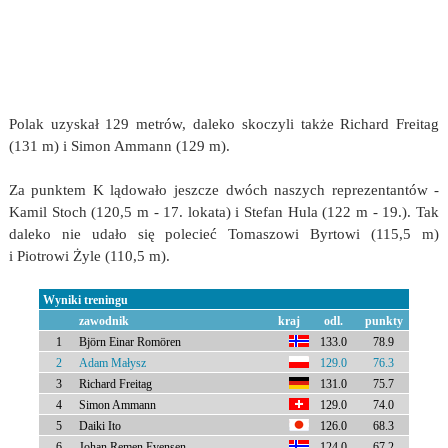
Polak uzyskał 129 metrów, daleko skoczyli także Richard Freitag
(131 m) i Simon Ammann (129 m).
Za punktem K lądowało jeszcze dwóch naszych reprezentantów -
Kamil Stoch (120,5 m - 17. lokata) i Stefan Hula (122 m - 19.). Tak
daleko nie udało się polecieć Tomaszowi Byrtowi (115,5 m)
i Piotrowi Żyle (110,5 m).
Wyniki treningu
zawodnik
kraj
odl.
punkty
1
Björn Einar Romören
133.0
78.9
2
Adam Małysz
129.0
76.3
3
Richard Freitag
131.0
75.7
4
Simon Ammann
129.0
74.0
5
Daiki Ito
126.0
68.3
6
Johan Remen Evensen
124.0
67.2